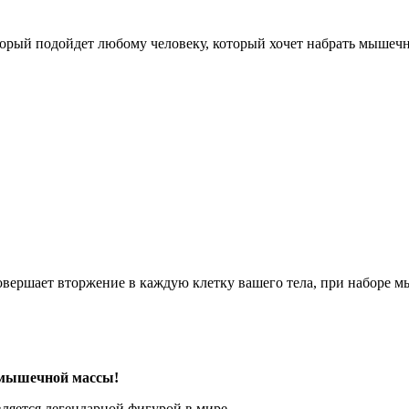
торый подойдет любому человеку, который хочет набрать мышечн
овершает вторжение в каждую клетку вашего тела, при наборе 
а мышечной массы!
ляется легендарной фигурой в мире...