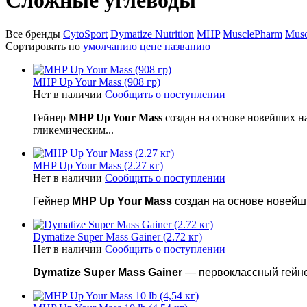
Сложные углеводы
Все бренды
CytoSport
Dymatize Nutrition
MHP
MusclePharm
Musc
Сортировать по
умолчанию
цене
названию
MHP Up Your Mass (908 гр)
Нет в наличии
Сообщить о поступлении
Гейнер
MHP Up Your Mass
создан на основе новейших н
гликемическим...
MHP Up Your Mass (2.27 кг)
Нет в наличии
Сообщить о поступлении
Гейнер
MHP Up Your Mass
создан на основе новейши
Dymatize Super Mass Gainer (2.72 кг)
Нет в наличии
Сообщить о поступлении
Dymatize
Super Mass Gainer
— первоклассный гейне