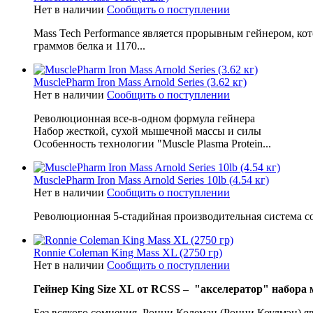
Нет в наличии
Сообщить о поступлении
Mass Tech Performance является прорывным гейнером, ко
граммов белка и 1170...
MusclePharm Iron Mass Arnold Series (3.62 кг)
Нет в наличии
Сообщить о поступлении
Революционная все-в-одном формула гейнера
Набор жесткой, сухой мышечной массы и силы
Особенность технологии "Muscle Plasma Protein...
MusclePharm Iron Mass Arnold Series 10lb (4.54 кг)
Нет в наличии
Сообщить о поступлении
Революционная 5-стадийная производительная система с
Ronnie Coleman King Mass XL (2750 гр)
Нет в наличии
Сообщить о поступлении
Гейнер King Size XL от RCSS – "акселератор" набор
Без всякого сомнения, Ронни Колеман (Ронни Коулмэн) яв