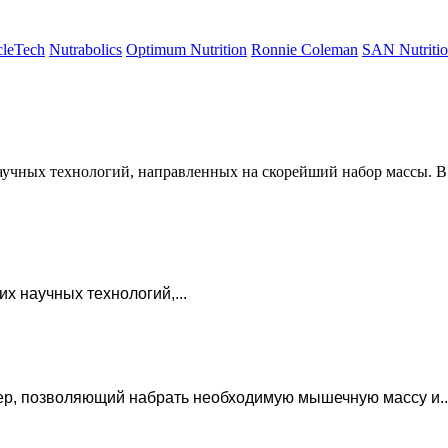
leTech
Nutrabolics
Optimum Nutrition
Ronnie Coleman
SAN Nutriti
аучных технологий, направленных на скорейший набор массы. В
х научных технологий,...
р, позволяющий набрать необходимую мышечную массу и..