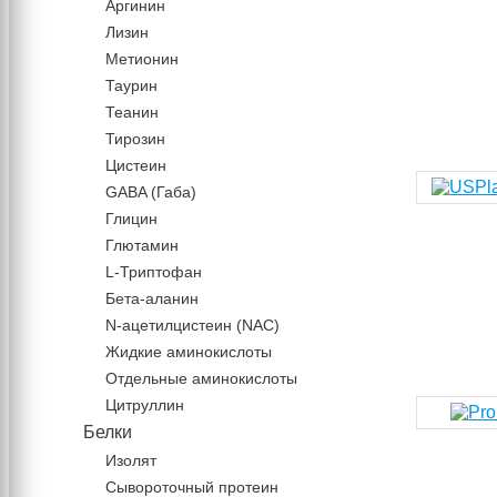
Аргинин
Лизин
Метионин
Таурин
Теанин
Тирозин
Цистеин
GABA (Габа)
Глицин
Глютамин
L-Триптофан
Бета-аланин
N-ацетилцистеин (NAC)
Жидкие аминокислоты
Отдельные аминокислоты
Цитруллин
Белки
Изолят
Сывороточный протеин