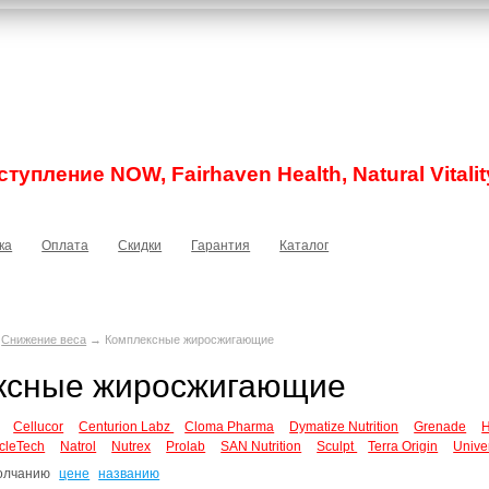
тупление NOW, Fairhaven Health, Natural Vitalit
ка
Оплата
Скидки
Гарантия
Каталог
→
Снижение веса
→ Комплексные жиросжигающие
ксные жиросжигающие
Cellucor
Centurion Labz
Cloma Pharma
Dymatize Nutrition
Grenade
H
cleTech
Natrol
Nutrex
Prolab
SAN Nutrition
Sculpt
Terra Origin
Univer
олчанию
цене
названию