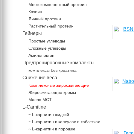
Многокомпонентный протеин
Казеин
Яичный протеин
Растительный протеин
Гейнеры
Простые углеводы
Сложные углеводы
Амилопектин
Предтренировочные комплексы
комплексы без креатина
Снижение веса
Комплексные жиросжигающие
Жиросжигающие кремы
Масло МСТ
L-Carnitine
~ L-карнитин жидкий
~ L-карнитин в капсулах и таблетках
~ L-карнитин в порошке