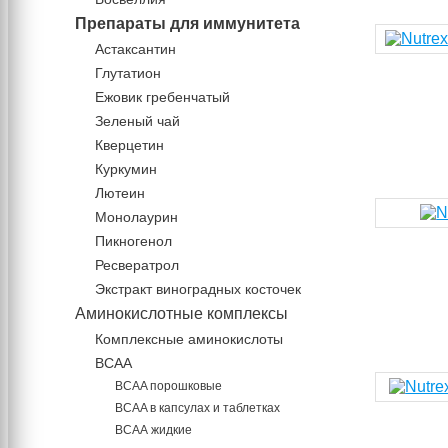
Препараты для иммунитета
Астаксантин
Глутатион
Ежовик гребенчатый
Зеленый чай
Кверцетин
Куркумин
Лютеин
Монолаурин
Пикногенол
Ресвератрол
Экстракт виноградных косточек
Аминокислотные комплексы
Комплексные аминокислоты
BCAA
BCAA порошковые
BCAA в капсулах и таблетках
ВСАА жидкие