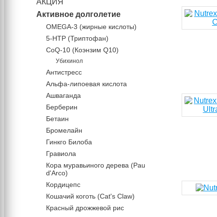
АКЦИЯ
Активное долголетие
OMEGA-3 (жирные кислоты)
5-HTP (Триптофан)
CoQ-10 (Коэнзим Q10)
Убихинол
Антистресс
Альфа-липоевая кислота
Ашваганда
Берберин
Бетаин
Бромелайн
Гинкго Билоба
Гравиола
Кора муравьиного дерева (Pau
d'Arco)
Кордицепс
Кошачий коготь (Cat's Claw)
Красный дрожжевой рис