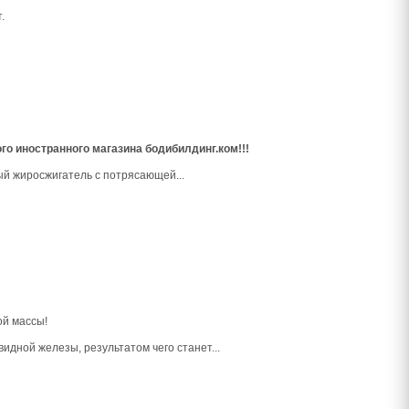
.
го иностранного магазина бодибилдинг.ком!!!
й жиросжигатель с потрясающей...
ой массы!
дной железы, результатом чего станет...