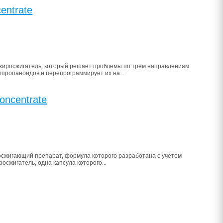
centrate
й жиросжигатель, который решает проблемы по трем направлениям.
ропаноидов и перепрограммирует их на...
Concentrate
жиросжигающий препарат, формула которого разработана с учетом
сжигатель, одна капсула которого...