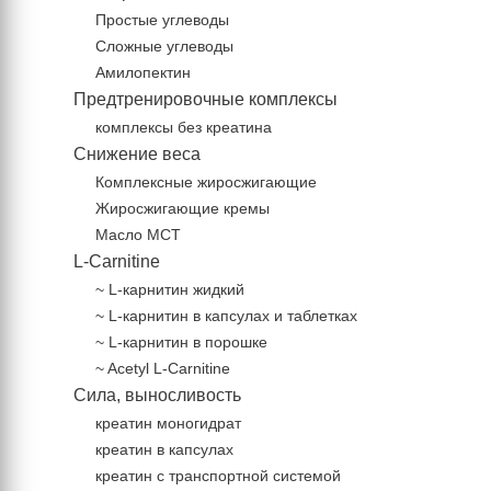
Простые углеводы
Сложные углеводы
Амилопектин
Предтренировочные комплексы
комплексы без креатина
Снижение веса
Комплексные жиросжигающие
Жиросжигающие кремы
Масло МСТ
L-Carnitine
~ L-карнитин жидкий
~ L-карнитин в капсулах и таблетках
~ L-карнитин в порошке
~ Acetyl L-Carnitine
Сила, выносливость
креатин моногидрат
креатин в капсулах
креатин с транспортной системой