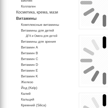
Биотин
Коллаген
Косметика, крема, мази
Витамины
Комплексные витамины
Витамины для детей
ДГК и Омега для детей
Витамины для зрения
Витамин А
Витамин В
Витамин C
Витамин D
Витамин Е
Витамин K
Железо
Йод (Kelp)
Калий
Кальций
Кремний (Silica)