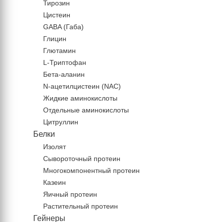
Тирозин
Цистеин
GABA (Габа)
Глицин
Глютамин
L-Триптофан
Бета-аланин
N-ацетилцистеин (NAC)
Жидкие аминокислоты
Отдельные аминокислоты
Цитруллин
Белки
Изолят
Сывороточный протеин
Многокомпонентный протеин
Казеин
Яичный протеин
Растительный протеин
Гейнеры