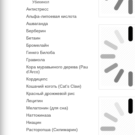
Убихинол
Антистресс
Альфа-липоевая кислота
Ашваганда
Берберин
Бетаин
Бромелайн
Гинкго Билоба
Гравиола
Кора муравьиного дерева (Pau
d'Arco)
Кордицепс
Кошачий коготь (Cat's Claw)
Красный дрожжевой рис
Лецитин
Мелатонин (для сна)
Наттокиназа
Ниацин
Расторопша (Силимарин)