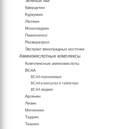
Зеленый чай
Кверцетин
Куркумин
Лютеин
Монолаурин
Пикногенол
Ресвератрол
Экстракт виноградных косточек
Аминокислотные комплексы
Комплексные аминокислоты
BCAA
BCAA порошковые
BCAA в капсулах и таблетках
ВСАА жидкие
Аргинин
Лизин
Метионин
Таурин
Теанин