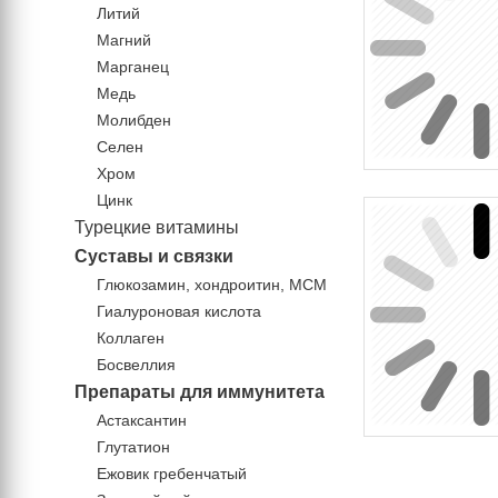
Литий
Магний
Марганец
Медь
Молибден
Селен
Хром
Цинк
Турецкие витамины
Суставы и связки
Глюкозамин, хондроитин, МСМ
Гиалуроновая кислота
Коллаген
Босвеллия
Препараты для иммунитета
Астаксантин
Глутатион
Ежовик гребенчатый