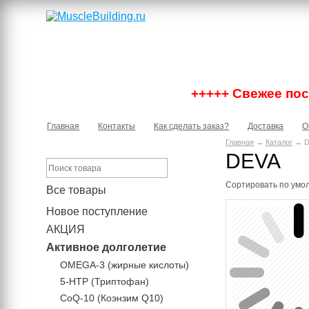
+++++ Свежее пост
Главная
Контакты
Как сделать заказ?
Доставка
О
Главная
→
Каталог
→ D
DEVA
Сортировать по
умо
Все товары
Новое поступление
АКЦИЯ
Активное долголетие
OMEGA-3 (жирные кислоты)
5-HTP (Триптофан)
CoQ-10 (Коэнзим Q10)