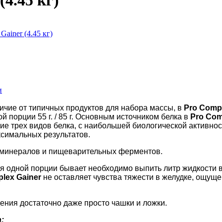
(4.45 кг)
и
личие от типичных продуктов для набора массы, в
Pro Comp
й порции 55 г. / 85 г. Основным источником белка в
Pro Com
ние трех видов белка, с наибольшей биологической активнос
ксимальных результатов.
 минералов и пищеварительных ферментов.
ия одной порции бывает необходимо выпить литр жидкости в
lex Gainer
не оставляет чувства тяжести в желудке, ощущ
дения достаточно даже просто чашки и ложки.
: