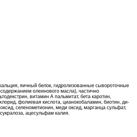
 кальция, яичный белок, гидролизованные сывороточные
 содержанием олеинового масла), частично
одекстрин, витамин А пальмитат, бета каротин,
хлорид, фолиевая кислота, цианокобаламин, биотин, ди-
 оксид, селенометионин, меди оксид, марганца сульфат,
 сукралоза, ацесульфам калия.