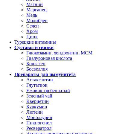
Магний
Марганец
Медь
Молибден
Селен
Хром
Цинк
Турецкие витамины
Суставы и связки
Глюкозамин, хондроитин, МСМ
Гиалуроновая кислота
Коллаген
Босвеллия
Препараты для иммунитета
Астаксантин
Глутатион
Ежовик гребенчатый
Зеленый чай
Кверцетин
Куркумин
Лютеин
Монолаурин
Пикногенол
Ресвератрол
Экстракт виноградных косточек