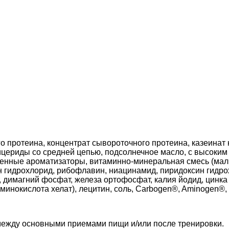
о протеина, концентрат сывороточного протеина, казеинат
ицериды со средней цепью, подсолнечное масло, с высоким
енные ароматизаторы, витаминно-минеральная смесь (мальт
н гидрохлорид, рибофлавин, ниацинамид, пиридоксин гидро
, димагний фосфат, железа ортофосфат, калия йодид, цинка
минокислота хелат), лецитин, соль, Carbogen®, Aminogen®,
между основными приемами пищи и/или после тренировки.