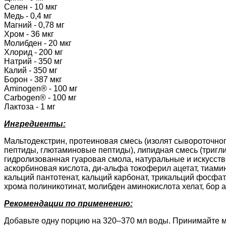
Селен - 10 мкг
Медь - 0,4 мг
Магний - 0,78 мг
Хром - 36 мкг
Молибден - 20 мкг
Хлорид - 200 мг
Натрий - 350 мг
Калий - 350 мг
Борон - 387 мкг
Aminogen® - 100 мг
Carbogen® - 100 мг
Лактоза - 1 мг
Ингредиенты:
Мальтодекстрин, протеиновая смесь (изолят сывороточног
пептиды, глютаминовые пептиды), липидная смесь (тригл
гидролизованная гуаровая смола, натуральные и искусств
аскорбиновая кислота, ди-альфа токоферил ацетат, тиами
кальций пантотенат, кальций карбонат, трикальций фосфат
хрома полиникотинат, молибден аминокислота хелат, бор а
Рекомендации по применению:
Добавьте одну порцию на 320–370 мл воды. Принимайте 