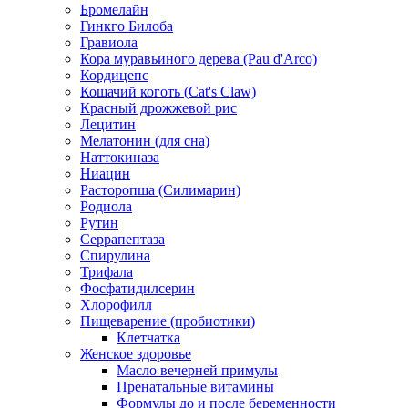
Бромелайн
Гинкго Билоба
Гравиола
Кора муравьиного дерева (Pau d'Arco)
Кордицепс
Кошачий коготь (Cat's Claw)
Красный дрожжевой рис
Лецитин
Мелатонин (для сна)
Наттокиназа
Ниацин
Расторопша (Силимарин)
Родиола
Рутин
Серрапептаза
Спирулина
Трифала
Фосфатидилсерин
Хлорофилл
Пищеварение (пробиотики)
Клетчатка
Женское здоровье
Масло вечерней примулы
Пренатальные витамины
Формулы до и после беременности