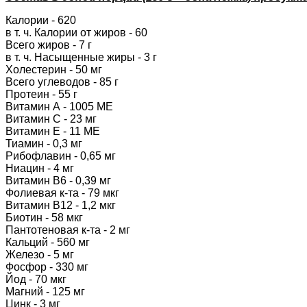
Калории - 620
в т. ч. Калории от жиров - 60
Всего жиров - 7 г
в т. ч. Насыщенные жиры - 3 г
Холестерин - 50 мг
Всего углеводов - 85 г
Протеин - 55 г
Витамин А - 1005 МЕ
Витамин С - 23 мг
Витамин Е - 11 МЕ
Тиамин - 0,3 мг
Рибофлавин - 0,65 мг
Ниацин - 4 мг
Витамин В6 - 0,39 мг
Фолиевая к-та - 79 мкг
Витамин В12 - 1,2 мкг
Биотин - 58 мкг
Пантотеновая к-та - 2 мг
Кальций - 560 мг
Железо - 5 мг
Фосфор - 330 мг
Йод - 70 мкг
Магний - 125 мг
Цинк - 3 мг