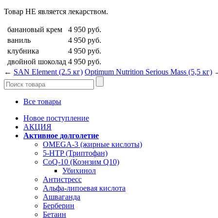
Товар НЕ является лекарством.
банановый крем
4 950
руб.
ваниль
4 950
руб.
клубника
4 950
руб.
двойной шоколад
4 950
руб.
←
SAN Element (2.5 кг)
Optimum Nutrition Serious Mass (5,5 кг)
Все товары
Новое поступление
АКЦИЯ
Активное долголетие
OMEGA-3 (жирные кислоты)
5-HTP (Триптофан)
CoQ-10 (Коэнзим Q10)
Убихинол
Антистресс
Альфа-липоевая кислота
Ашваганда
Берберин
Бетаин