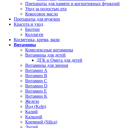
Препараты для памяти и когнитивных функций
Уход за полостью рта
Кокосовое масло
Препараты для мужчин
Красота и уход
Биотин
Коллаген
Косметика, крема, мази
Витамины
Комплексные витамины
Витамины для детей
ДГК и Омега для детей
Витамины для зрения
Витамин А
Витамин В
Витамин C
Витамин D
Витамин Е
Витамин K
Железо
Йод (Kelp)
Калий
Кальций
Кремний (Silica)
Литий