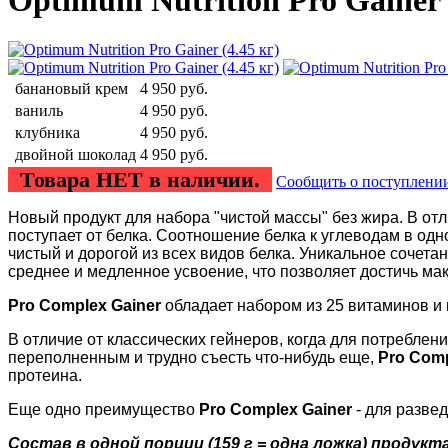
Optimum Nutrition Pro Gainer 
банановый крем
4 950
руб.
ваниль
4 950
руб.
клубника
4 950
руб.
двойной шоколад
4 950
руб.
Товара НЕТ в наличии.
Сообщить о поступлени
Новый продукт для набора "чистой массы" без жира. В от
поступает от белка. Соотношение белка к углеводам в одно
чистый и дорогой из всех видов белка. Уникальное сочета
среднее и медленное усвоение, что позволяет достичь ма
Pro Complex Gainer
обладает набором из 25 витаминов и
В отличие от классических гейнеров, когда для потреблен
переполненным и трудно съесть что-нибудь еще,
Pro Comp
протеина.
Еще одно преимущество
Pro Complex Gainer
- для разве
Состав в одной порции (159 г = одна ложка) продукта