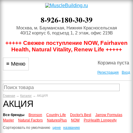
8-926-180-30-39
Москва, м. Бауманская, Нижняя Красносельская
40/12 корпус 6, подъезд 1, 2 этаж, офис 219В
+++++ Свежее поступление NOW, Fairhaven
Health, Natural Vitality, Renew Life +++++
Корзина пуста
≡ Меню
Регистрация
Вход
Главная
→
Каталог
→ АКЦИЯ
АКЦИЯ
Все бренды
Bronson
Country Life
Doctor's Best
Jarrow Formulas
Maxler
Natural Factors
NaturesPlus
NOW
ProHealth Longevity
Сортировать по
умолчанию
цене
названию