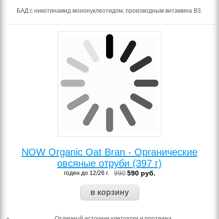
БАД с никотинамид мононуклеотидом, производным витамина В3.
NOW Organic Oat Bran - Органические
овсяные отруби (397 г)
990
590
руб.
годен до 12/26 г.
Отличный источник клетчатки и протеина.