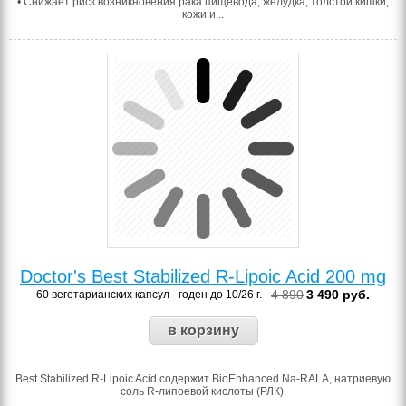
• Снижает риск возникновения рака пищевода, желудка, толстой кишки,
кожи и...
Doctor's Best Stabilized R-Lipoic Acid 200 mg
4 890
3 490
руб.
60 вегетарианских капсул - годен до 10/26 г.
Best Stabilized R-Lipoic Acid содержит BioEnhanced Na-RALA, натриевую
соль R-липоевой кислоты (РЛК).