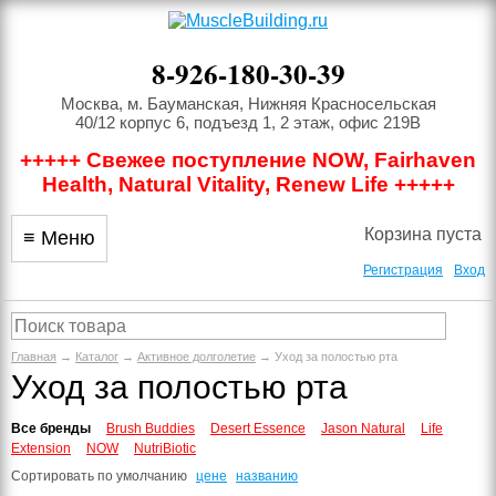
8-926-180-30-39
Москва, м. Бауманская, Нижняя Красносельская
40/12 корпус 6, подъезд 1, 2 этаж, офис 219В
+++++ Свежее поступление NOW, Fairhaven
Health, Natural Vitality, Renew Life +++++
Корзина пуста
≡ Меню
Регистрация
Вход
Главная
→
Каталог
→
Активное долголетие
→ Уход за полостью рта
Уход за полостью рта
Все бренды
Brush Buddies
Desert Essence
Jason Natural
Life
Extension
NOW
NutriBiotic
Сортировать по
умолчанию
цене
названию