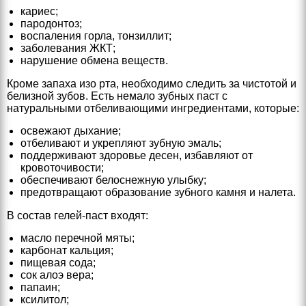
кариес;
пародонтоз;
воспаления горла, тонзиллит;
заболевания ЖКТ;
нарушение обмена веществ.
Кроме запаха изо рта, необходимо следить за чистотой и
белизной зубов. Есть немало зубных паст с
натуральными отбеливающими ингредиентами, которые:
освежают дыхание;
отбеливают и укрепляют зубную эмаль;
поддерживают здоровье десен, избавляют от
кровоточивости;
обеспечивают белоснежную улыбку;
предотвращают образование зубного камня и налета.
В состав гелей-паст входят:
масло перечной мяты;
карбонат кальция;
пищевая сода;
сок алоэ вера;
папаин;
ксилитол;