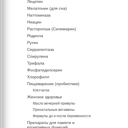
Лецитин
Мелатонин (для сна)
Наттокиназа
Ниацин
Расторопша (Силимарин)
Родиола
Рутин
Серрапептаза
Спирулина
Трифала
Фосфатидилсерин
Хлорофилл
Пищеварение (пробиотики)
Клетчатка
Женское здоровье
Масло вечерней примулы
Пренатальные витамины
Формулы до и после беременности
Препараты для памяти и
когнитивных функций