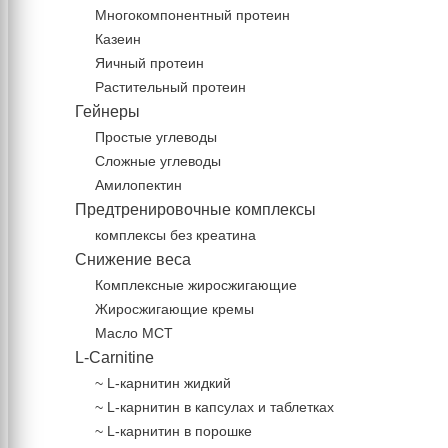
Многокомпонентный протеин
Казеин
Яичный протеин
Растительный протеин
Гейнеры
Простые углеводы
Сложные углеводы
Амилопектин
Предтренировочные комплексы
комплексы без креатина
Снижение веса
Комплексные жиросжигающие
Жиросжигающие кремы
Масло МСТ
L-Carnitine
~ L-карнитин жидкий
~ L-карнитин в капсулах и таблетках
~ L-карнитин в порошке