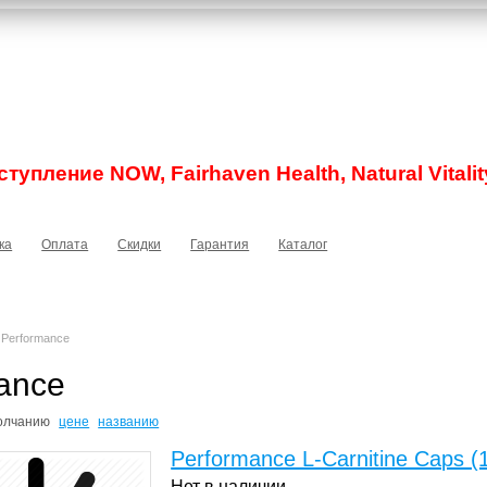
тупление NOW, Fairhaven Health, Natural Vitalit
ка
Оплата
Скидки
Гарантия
Каталог
Performance
ance
олчанию
цене
названию
Performance L-Carnitine Caps (
Нет в наличии