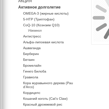
АКЦИЯ
Активное долголетие
OMEGA-3 (жирные кислоты)
5-HTP (Триптофан)
CoQ-10 (Коэнзим Q10)
Убихинол
Антистресс
Альфа-липоевая кислота
Ашваганда
Берберин
Бетаин
Бромелайн
Гинкго Билоба
Гравиола
Кора муравьиного дерева (Pau
d'Arco)
Кордицепс
Кошачий коготь (Cat's Claw)
Красный дрожжевой рис