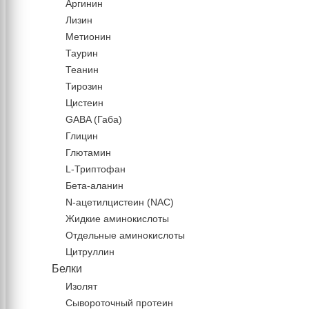
Аргинин
Лизин
Метионин
Таурин
Теанин
Тирозин
Цистеин
GABA (Габа)
Глицин
Глютамин
L-Триптофан
Бета-аланин
N-ацетилцистеин (NAC)
Жидкие аминокислоты
Отдельные аминокислоты
Цитруллин
Белки
Изолят
Сывороточный протеин