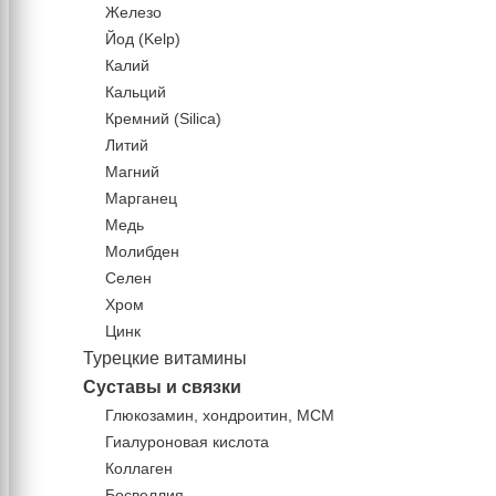
Железо
Йод (Kelp)
Калий
Кальций
Кремний (Silica)
Литий
Магний
Марганец
Медь
Молибден
Селен
Хром
Цинк
Турецкие витамины
Суставы и связки
Глюкозамин, хондроитин, МСМ
Гиалуроновая кислота
Коллаген
Босвеллия