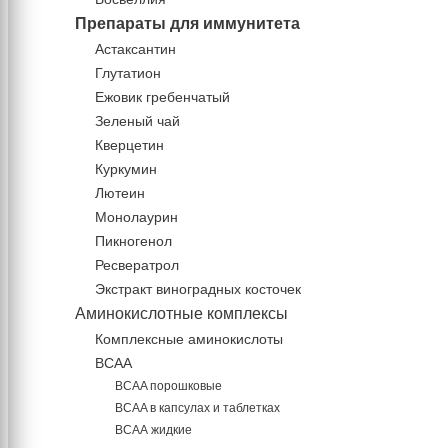
Препараты для иммунитета
Астаксантин
Глутатион
Ежовик гребенчатый
Зеленый чай
Кверцетин
Куркумин
Лютеин
Монолаурин
Пикногенол
Ресвератрол
Экстракт виноградных косточек
Аминокислотные комплексы
Комплексные аминокислоты
BCAA
BCAA порошковые
BCAA в капсулах и таблетках
ВСАА жидкие