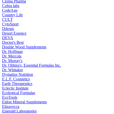
Cloma Pharma
Cobra labs
CodeAge
Country Life
CULT
CytoSport
Ddrops
Desert Essence
DEVA
Doctor's Best
Double Wood Supplements
Dr. Hoffman
Dr. Mercola
Dr. Murray's
Dr. Ohhira's, Essential Formulas Inc.
Dr. Whitaker
Dymatize Nutrition
E.L.F. Cosmetics
Earth Therapeutics
Eclectic Institute
Ecological Formulas
EcoTools
Eidon Mineral Supplements
Elizavecca
Emerald Laboratories