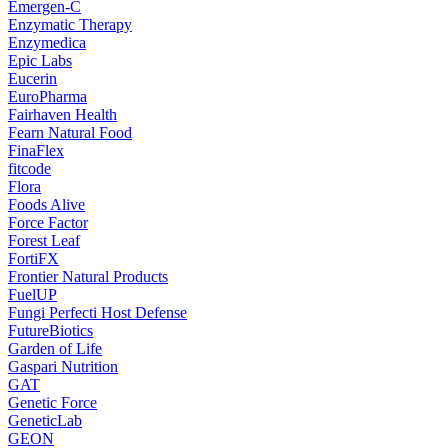
Emergen-C
Enzymatic Therapy
Enzymedica
Epic Labs
Eucerin
EuroPharma
Fairhaven Health
Fearn Natural Food
FinaFlex
fitcode
Flora
Foods Alive
Force Factor
Forest Leaf
FortiFX
Frontier Natural Products
FuelUP
Fungi Perfecti Host Defense
FutureBiotics
Garden of Life
Gaspari Nutrition
GAT
Genetic Force
GeneticLab
GEON