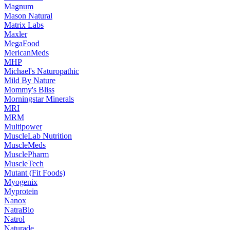
Magnum
Mason Natural
Matrix Labs
Maxler
MegaFood
MericanMeds
MHP
Michael's Naturopathic
Mild By Nature
Mommy's Bliss
Morningstar Minerals
MRI
MRM
Multipower
MuscleLab Nutrition
MuscleMeds
MusclePharm
MuscleTech
Mutant (Fit Foods)
Myogenix
Myprotein
Nanox
NatraBio
Natrol
Naturade