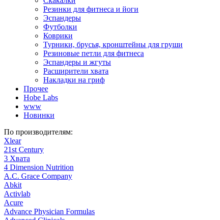
Скакалки
Резинки для фитнеса и йоги
Эспандеры
Футболки
Коврики
Турники, брусья, кронштейны для груши
Резиновые петли для фитнеса
Эспандеры и жгуты
Расширители хвата
Накладки на гриф
Прочее
Hobe Labs
www
Новинки
По производителям:
Xlear
21st Century
3 Хвата
4 Dimension Nutrition
A.C. Grace Company
Abkit
Activlab
Acure
Advance Physician Formulas