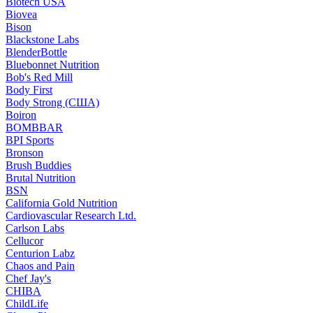
Biotech USA
Biovea
Bison
Blackstone Labs
BlenderBottle
Bluebonnet Nutrition
Bob's Red Mill
Body First
Body Strong (США)
Boiron
BOMBBAR
BPI Sports
Bronson
Brush Buddies
Brutal Nutrition
BSN
California Gold Nutrition
Cardiovascular Research Ltd.
Carlson Labs
Cellucor
Centurion Labz
Chaos and Pain
Chef Jay's
CHIBA
ChildLife