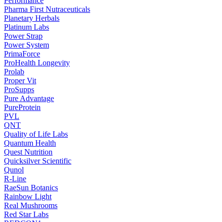
Performance
Pharma First Nutraceuticals
Planetary Herbals
Platinum Labs
Power Strap
Power System
PrimaForce
ProHealth Longevity
Prolab
Proper Vit
ProSupps
Pure Advantage
PureProtein
PVL
QNT
Quality of Life Labs
Quantum Health
Quest Nutrition
Quicksilver Scientific
Qunol
R-Line
RaeSun Botanics
Rainbow Light
Real Mushrooms
Red Star Labs