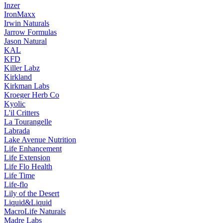
Inzer
IronMaxx
Irwin Naturals
Jarrow Formulas
Jason Natural
KAL
KFD
Killer Labz
Kirkland
Kirkman Labs
Kroeger Herb Co
Kyolic
L'il Critters
La Tourangelle
Labrada
Lake Avenue Nutrition
Life Enhancement
Life Extension
Life Flo Health
Life Time
Life-flo
Lily of the Desert
Liquid&Liquid
MacroLife Naturals
Madre Labs