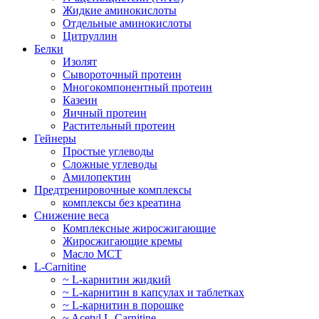
Жидкие аминокислоты
Отдельные аминокислоты
Цитруллин
Белки
Изолят
Сывороточный протеин
Многокомпонентный протеин
Казеин
Яичный протеин
Растительный протеин
Гейнеры
Простые углеводы
Сложные углеводы
Амилопектин
Предтренировочные комплексы
комплексы без креатина
Снижение веса
Комплексные жиросжигающие
Жиросжигающие кремы
Масло МСТ
L-Carnitine
~ L-карнитин жидкий
~ L-карнитин в капсулах и таблетках
~ L-карнитин в порошке
~ Acetyl L-Carnitine