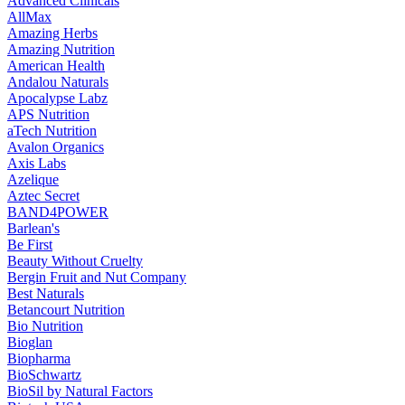
Advanced Clinicals
AllMax
Amazing Herbs
Amazing Nutrition
American Health
Andalou Naturals
Apocalypse Labz
APS Nutrition
aTech Nutrition
Avalon Organics
Axis Labs
Azelique
Aztec Secret
BAND4POWER
Barlean's
Be First
Beauty Without Cruelty
Bergin Fruit and Nut Company
Best Naturals
Betancourt Nutrition
Bio Nutrition
Bioglan
Biopharma
BioSchwartz
BioSil by Natural Factors