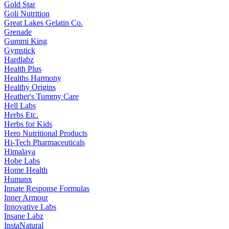
Gold Star
Goli Nutrition
Great Lakes Gelatin Co.
Grenade
Gummi King
Gymstick
Hardlabz
Health Plus
Healths Harmony
Healthy Origins
Heather's Tummy Care
Hell Labs
Herbs Etc.
Herbs for Kids
Hero Nutritional Products
Hi-Tech Pharmaceuticals
Himalaya
Hobe Labs
Home Health
Humanx
Innate Response Formulas
Inner Armour
Innovative Labs
Insane Labz
InstaNatural