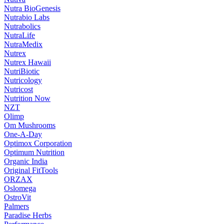
Nutra BioGenesis
Nutrabio Labs
Nutrabolics
NutraLife
NutraMedix
Nutrex
Nutrex Hawaii
NutriBiotic
Nutricology
Nutricost
Nutrition Now
NZT
Olimp
Om Mushrooms
One-A-Day
Optimox Corporation
Optimum Nutrition
Organic India
Original FitTools
ORZAX
Oslomega
OstroVit
Palmers
Paradise Herbs