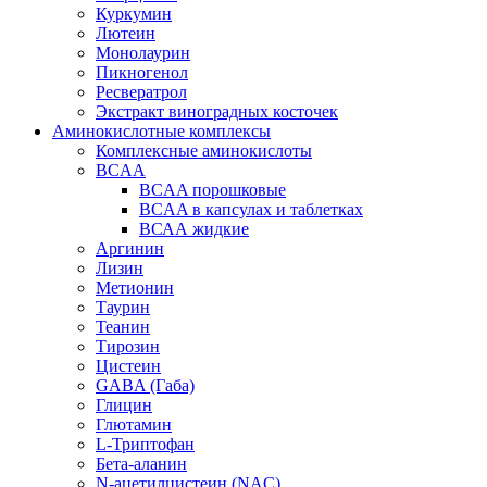
Куркумин
Лютеин
Монолаурин
Пикногенол
Ресвератрол
Экстракт виноградных косточек
Аминокислотные комплексы
Комплексные аминокислоты
BCAA
BCAA порошковые
BCAA в капсулах и таблетках
ВСАА жидкие
Аргинин
Лизин
Метионин
Таурин
Теанин
Тирозин
Цистеин
GABA (Габа)
Глицин
Глютамин
L-Триптофан
Бета-аланин
N-ацетилцистеин (NAC)