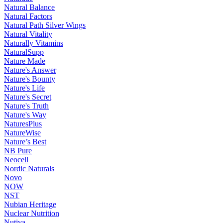
Natural Balance
Natural Factors
Natural Path Silver Wings
Natural Vitality
Naturally Vitamins
NaturalSupp
Nature Made
Nature's Answer
Nature's Bounty
Nature's Life
Nature's Secret
Nature's Truth
Nature's Way
NaturesPlus
NatureWise
Nature’s Best
NB Pure
Neocell
Nordic Naturals
Novo
NOW
NST
Nubian Heritage
Nuclear Nutrition
Nutiva