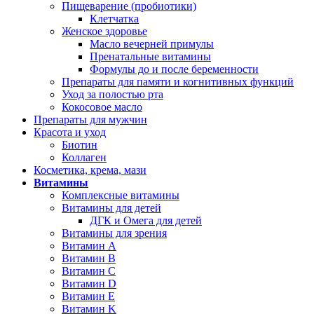
Пищеварение (пробиотики)
Клетчатка
Женское здоровье
Масло вечерней примулы
Пренатальные витамины
Формулы до и после беременности
Препараты для памяти и когнитивных функций
Уход за полостью рта
Кокосовое масло
Препараты для мужчин
Красота и уход
Биотин
Коллаген
Косметика, крема, мази
Витамины
Комплексные витамины
Витамины для детей
ДГК и Омега для детей
Витамины для зрения
Витамин А
Витамин В
Витамин C
Витамин D
Витамин Е
Витамин K