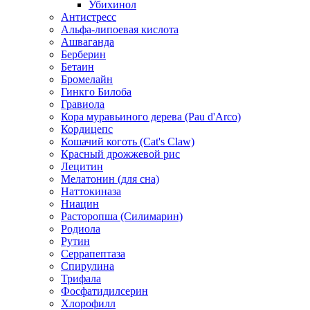
Убихинол
Антистресс
Альфа-липоевая кислота
Ашваганда
Берберин
Бетаин
Бромелайн
Гинкго Билоба
Гравиола
Кора муравьиного дерева (Pau d'Arco)
Кордицепс
Кошачий коготь (Cat's Claw)
Красный дрожжевой рис
Лецитин
Мелатонин (для сна)
Наттокиназа
Ниацин
Расторопша (Силимарин)
Родиола
Рутин
Серрапептаза
Спирулина
Трифала
Фосфатидилсерин
Хлорофилл