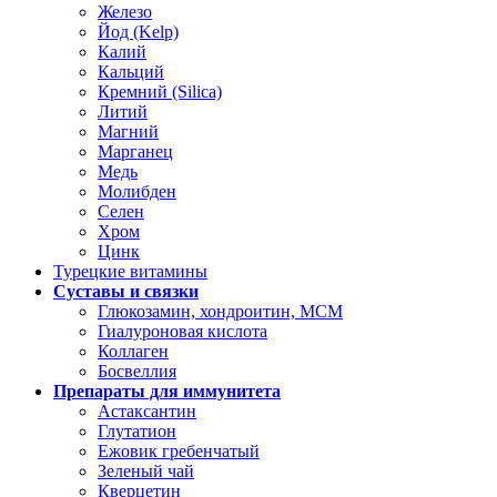
Железо
Йод (Kelp)
Калий
Кальций
Кремний (Silica)
Литий
Магний
Марганец
Медь
Молибден
Селен
Хром
Цинк
Турецкие витамины
Суставы и связки
Глюкозамин, хондроитин, МСМ
Гиалуроновая кислота
Коллаген
Босвеллия
Препараты для иммунитета
Астаксантин
Глутатион
Ежовик гребенчатый
Зеленый чай
Кверцетин