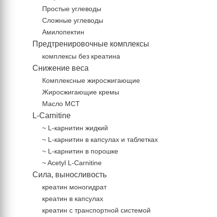
Простые углеводы
Сложные углеводы
Амилопектин
Предтренировочные комплексы
комплексы без креатина
Снижение веса
Комплексные жиросжигающие
Жиросжигающие кремы
Масло МСТ
L-Carnitine
~ L-карнитин жидкий
~ L-карнитин в капсулах и таблетках
~ L-карнитин в порошке
~ Acetyl L-Carnitine
Сила, выносливость
креатин моногидрат
креатин в капсулах
креатин с транспортной системой