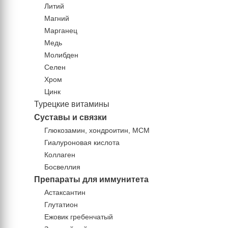
Литий
Магний
Марганец
Медь
Молибден
Селен
Хром
Цинк
Турецкие витамины
Суставы и связки
Глюкозамин, хондроитин, МСМ
Гиалуроновая кислота
Коллаген
Босвеллия
Препараты для иммунитета
Астаксантин
Глутатион
Ежовик гребенчатый