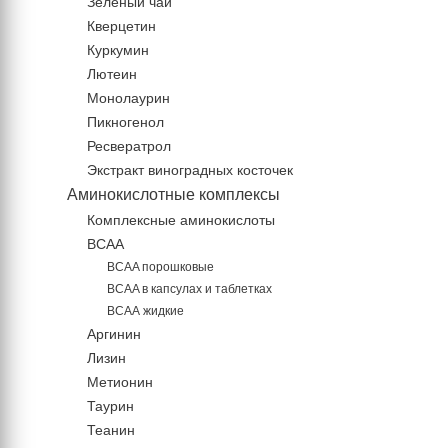
Зеленый чай
Кверцетин
Куркумин
Лютеин
Монолаурин
Пикногенол
Ресвератрол
Экстракт виноградных косточек
Аминокислотные комплексы
Комплексные аминокислоты
BCAA
BCAA порошковые
BCAA в капсулах и таблетках
ВСАА жидкие
Аргинин
Лизин
Метионин
Таурин
Теанин