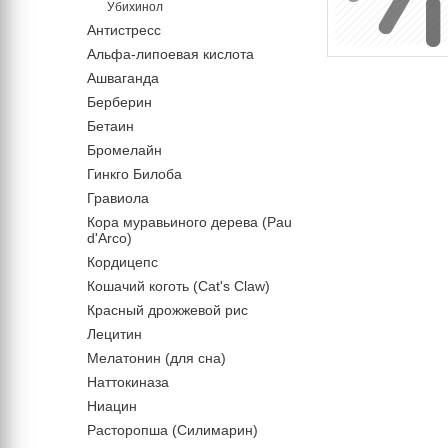
Убихинол
Антистресс
Альфа-липоевая кислота
Ашваганда
Берберин
Бетаин
Бромелайн
Гинкго Билоба
Гравиола
Кора муравьиного дерева (Pau
d'Arco)
Кордицепс
Кошачий коготь (Cat's Claw)
Красный дрожжевой рис
Лецитин
Мелатонин (для сна)
Наттокиназа
Ниацин
Расторопша (Силимарин)