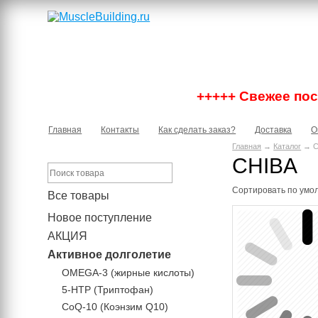
+++++ Свежее пост
Главная
Контакты
Как сделать заказ?
Доставка
О
Главная
→
Каталог
→ C
CHIBA
Сортировать по
умо
Все товары
Новое поступление
АКЦИЯ
Активное долголетие
OMEGA-3 (жирные кислоты)
5-HTP (Триптофан)
CoQ-10 (Коэнзим Q10)