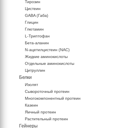
Тирозин
Цистеин
GABA (Габа)
Глицин
Глютамин
L-Триптофан
Бета-аланин
N-ацетилцистеин (NAC)
Жидкие аминокислоты
Отдельные аминокислоты
Цитруллин
Белки
Изолят
Сывороточный протеин
Многокомпонентный протеин
Казеин
Яичный протеин
Растительный протеин
Гейнеры