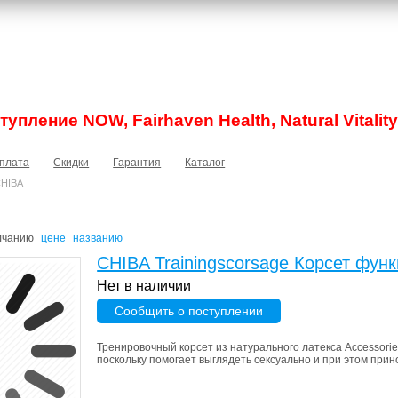
упление NOW, Fairhaven Health, Natural Vitality
плата
Скидки
Гарантия
Каталог
HIBA
лчанию
цене
названию
CHIBA Trainingscorsage Корсет фун
Нет в наличии
Сообщить о поступлении
Тренировочный корсет из натурального латекса Accessorie
поскольку помогает выглядеть сексуально и при этом прино