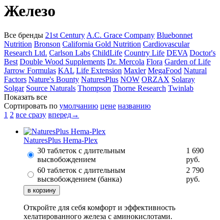
Железо
Все бренды
21st Century
A.C. Grace Company
Bluebonnet
Nutrition
Bronson
California Gold Nutrition
Cardiovascular
Research Ltd.
Carlson Labs
ChildLife
Country Life
DEVA
Doctor's
Best
Double Wood Supplements
Dr. Mercola
Flora
Garden of Life
Jarrow Formulas
KAL
Life Extension
Maxler
MegaFood
Natural
Factors
Nature's Bounty
NaturesPlus
NOW
ORZAX
Solaray
Solgar
Source Naturals
Thompson
Thorne Research
Twinlab
Показать все
Сортировать по
умолчанию
цене
названию
1
2
все сразу
вперед→
NaturesPlus Hema-Plex
30 таблеток с длительным
1 690
высвобождением
руб.
60 таблеток с длительным
2 790
высвобождением (банка)
руб.
Откройте для себя комфорт и эффективность
хелатированного железа с аминокислотами.