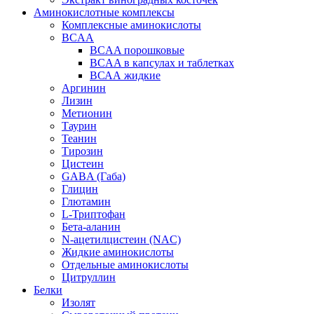
Аминокислотные комплексы
Комплексные аминокислоты
BCAA
BCAA порошковые
BCAA в капсулах и таблетках
ВСАА жидкие
Аргинин
Лизин
Метионин
Таурин
Теанин
Тирозин
Цистеин
GABA (Габа)
Глицин
Глютамин
L-Триптофан
Бета-аланин
N-ацетилцистеин (NAC)
Жидкие аминокислоты
Отдельные аминокислоты
Цитруллин
Белки
Изолят