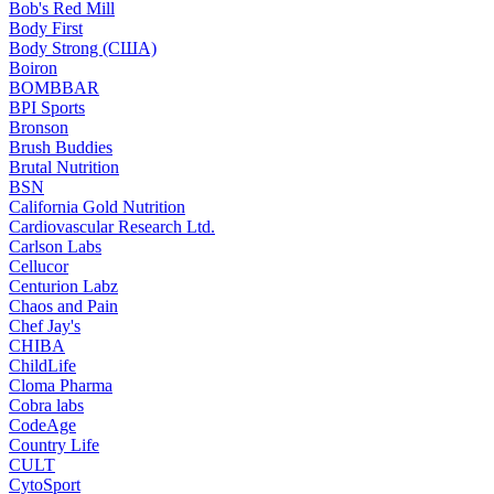
Bob's Red Mill
Body First
Body Strong (США)
Boiron
BOMBBAR
BPI Sports
Bronson
Brush Buddies
Brutal Nutrition
BSN
California Gold Nutrition
Cardiovascular Research Ltd.
Carlson Labs
Cellucor
Centurion Labz
Chaos and Pain
Chef Jay's
CHIBA
ChildLife
Cloma Pharma
Cobra labs
CodeAge
Country Life
CULT
CytoSport