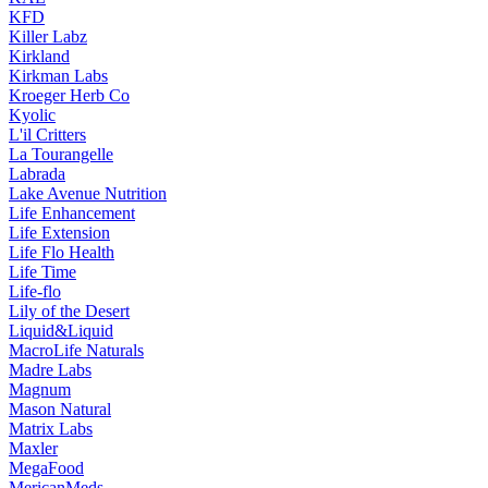
KFD
Killer Labz
Kirkland
Kirkman Labs
Kroeger Herb Co
Kyolic
L'il Critters
La Tourangelle
Labrada
Lake Avenue Nutrition
Life Enhancement
Life Extension
Life Flo Health
Life Time
Life-flo
Lily of the Desert
Liquid&Liquid
MacroLife Naturals
Madre Labs
Magnum
Mason Natural
Matrix Labs
Maxler
MegaFood
MericanMeds