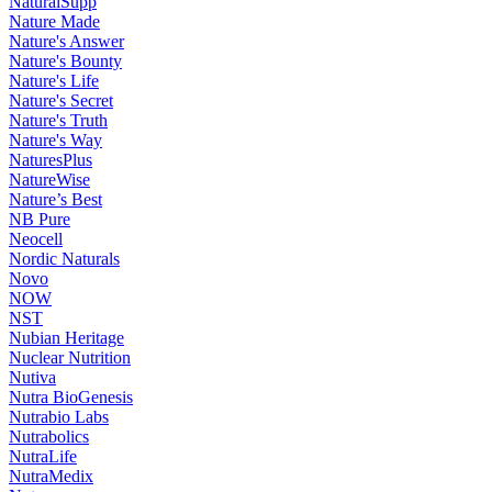
NaturalSupp
Nature Made
Nature's Answer
Nature's Bounty
Nature's Life
Nature's Secret
Nature's Truth
Nature's Way
NaturesPlus
NatureWise
Nature’s Best
NB Pure
Neocell
Nordic Naturals
Novo
NOW
NST
Nubian Heritage
Nuclear Nutrition
Nutiva
Nutra BioGenesis
Nutrabio Labs
Nutrabolics
NutraLife
NutraMedix