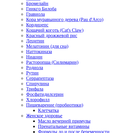
Бромелайн
Гинкго Билоба
Гравиола
Кора муравьиного дерева (Pau d'Arco)
Кордицепс
Кошачий коготь (Cat's Claw)
Красный дрожжевой рис
Лецитин
Мелатонин (для сна)
Наттокиназа
Ниацин
Расторопша (Силимарин)
Родиола
Рутин
Серрапептаза
Спирулина
Трифала
Фосфатидилсерин
Хлорофилл
Пищеварение (пробиотики)
Клетчатка
Женское здоровье
Масло вечерней примулы
Пренатальные витамины
Формулы до и после беременности