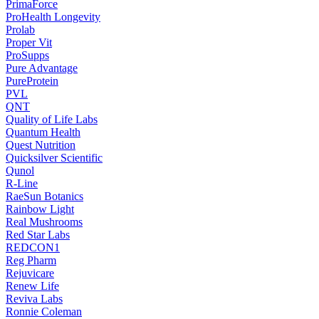
PrimaForce
ProHealth Longevity
Prolab
Proper Vit
ProSupps
Pure Advantage
PureProtein
PVL
QNT
Quality of Life Labs
Quantum Health
Quest Nutrition
Quicksilver Scientific
Qunol
R-Line
RaeSun Botanics
Rainbow Light
Real Mushrooms
Red Star Labs
REDCON1
Reg Pharm
Rejuvicare
Renew Life
Reviva Labs
Ronnie Coleman