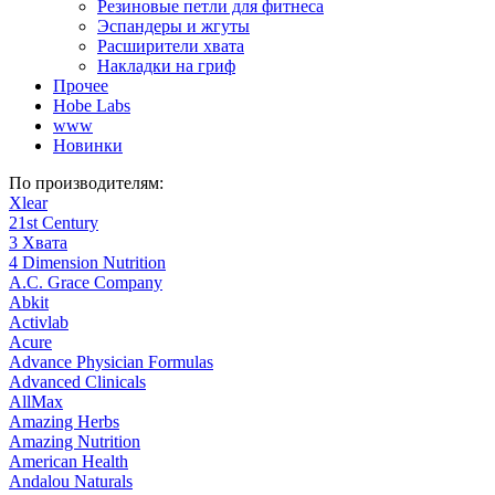
Резиновые петли для фитнеса
Эспандеры и жгуты
Расширители хвата
Накладки на гриф
Прочее
Hobe Labs
www
Новинки
По производителям:
Xlear
21st Century
3 Хвата
4 Dimension Nutrition
A.C. Grace Company
Abkit
Activlab
Acure
Advance Physician Formulas
Advanced Clinicals
AllMax
Amazing Herbs
Amazing Nutrition
American Health
Andalou Naturals