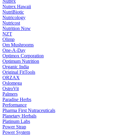
Nutrex
Nutrex Hawaii
NutriBiotic
Nutricology
Nutricost
Nutrition Now
NZT
Olimp
Om Mushrooms
One-A-Day
Optimox Corporation
Optimum Nutrition
Organic India
Original FitTools
ORZAX
Oslomega
OstroVit
Palmers
Paradise Herbs
Performance
Pharma First Nutraceuticals
Planetary Herbals
Platinum Labs
Power Strap
Power System