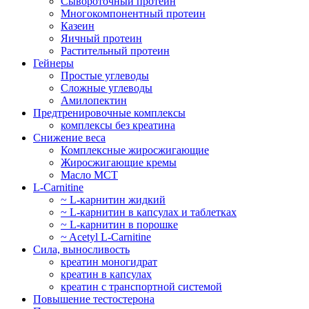
Сывороточный протеин
Многокомпонентный протеин
Казеин
Яичный протеин
Растительный протеин
Гейнеры
Простые углеводы
Сложные углеводы
Амилопектин
Предтренировочные комплексы
комплексы без креатина
Снижение веса
Комплексные жиросжигающие
Жиросжигающие кремы
Масло МСТ
L-Carnitine
~ L-карнитин жидкий
~ L-карнитин в капсулах и таблетках
~ L-карнитин в порошке
~ Acetyl L-Carnitine
Сила, выносливость
креатин моногидрат
креатин в капсулах
креатин с транспортной системой
Повышение тестостерона