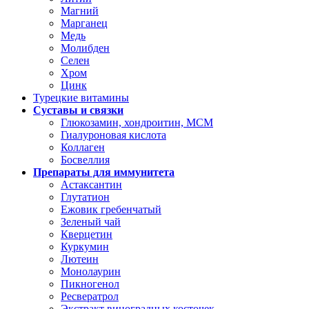
Магний
Марганец
Медь
Молибден
Селен
Хром
Цинк
Турецкие витамины
Суставы и связки
Глюкозамин, хондроитин, МСМ
Гиалуроновая кислота
Коллаген
Босвеллия
Препараты для иммунитета
Астаксантин
Глутатион
Ежовик гребенчатый
Зеленый чай
Кверцетин
Куркумин
Лютеин
Монолаурин
Пикногенол
Ресвератрол
Экстракт виноградных косточек