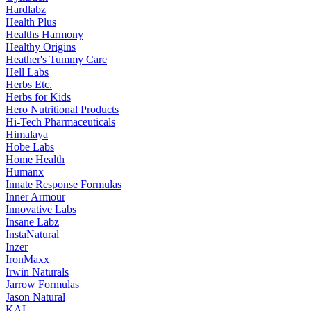
Hardlabz
Health Plus
Healths Harmony
Healthy Origins
Heather's Tummy Care
Hell Labs
Herbs Etc.
Herbs for Kids
Hero Nutritional Products
Hi-Tech Pharmaceuticals
Himalaya
Hobe Labs
Home Health
Humanx
Innate Response Formulas
Inner Armour
Innovative Labs
Insane Labz
InstaNatural
Inzer
IronMaxx
Irwin Naturals
Jarrow Formulas
Jason Natural
KAL