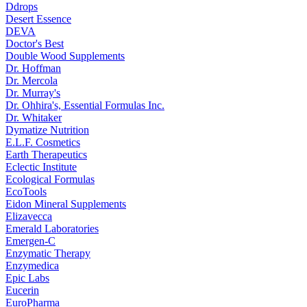
Ddrops
Desert Essence
DEVA
Doctor's Best
Double Wood Supplements
Dr. Hoffman
Dr. Mercola
Dr. Murray's
Dr. Ohhira's, Essential Formulas Inc.
Dr. Whitaker
Dymatize Nutrition
E.L.F. Cosmetics
Earth Therapeutics
Eclectic Institute
Ecological Formulas
EcoTools
Eidon Mineral Supplements
Elizavecca
Emerald Laboratories
Emergen-C
Enzymatic Therapy
Enzymedica
Epic Labs
Eucerin
EuroPharma