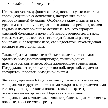
ослабленный иммунитет.
Нельзя допускать дефицит железа, поскольку это влечет за
собой ухудшение самочувствия, настроения, сил и
репродуктивной функции. Особенно важно следить за его
уровнем женщинам, когда они вынашивают ребенка, кормят
грудью и имеют обильные месячные, тем, кто страдает
язвенной болезнью и почечной недостаточностью, а также
спортсменам, поскольку происходит большой расход
минерала и, вследствие чего, его недостаток. Рекомендован
веганам и вегетарианцам.
Таким образом, пищевые добавки с железом оказывают на
организм иммуностимулирующее, тонизирующее,
противовоспалительное, общеукрепляющее воздействия.
Поддерживают здоровье кровеносной, нервной, сердечно-
сосудистой, половой, иммунной систем.
Железосодержащие БАДы в вкупе с другими витаминами,
минералами и другими полезными макро- и микроэлементами
только усилят действие и положительный эффект,
оказываемый на организм. Наравне с витаминно-
минеральными комплексами можно добавить в рацион свеклу,
бобовые, красное мясо, гречку.