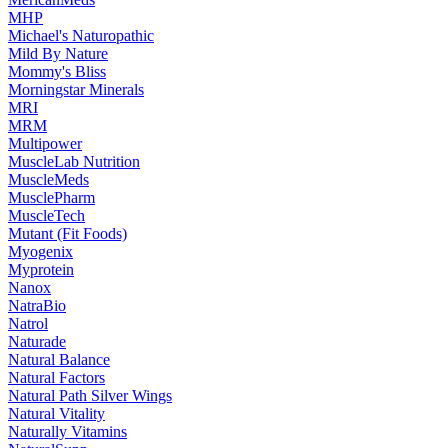
MHP
Michael's Naturopathic
Mild By Nature
Mommy's Bliss
Morningstar Minerals
MRI
MRM
Multipower
MuscleLab Nutrition
MuscleMeds
MusclePharm
MuscleTech
Mutant (Fit Foods)
Myogenix
Myprotein
Nanox
NatraBio
Natrol
Naturade
Natural Balance
Natural Factors
Natural Path Silver Wings
Natural Vitality
Naturally Vitamins