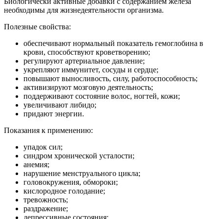
Биологически активные добавки с содержанием железа
необходимы для жизнедеятельности организма.
Полезные свойства:
обеспечивают нормальный показатель гемоглобина в
крови, способствуют кроветворению;
регулируют артериальное давление;
укрепляют иммунитет, сосуды и сердце;
повышают выносливость, силу, работоспособность;
активизируют мозговую деятельность;
поддерживают состояние волос, ногтей, кожи;
увеличивают либидо;
придают энергии.
Показания к применению:
упадок сил;
синдром хронической усталости;
анемия;
нарушение менструального цикла;
головокружения, обмороки;
кислородное голодание;
тревожность;
раздражение;
депрессивные состояния;