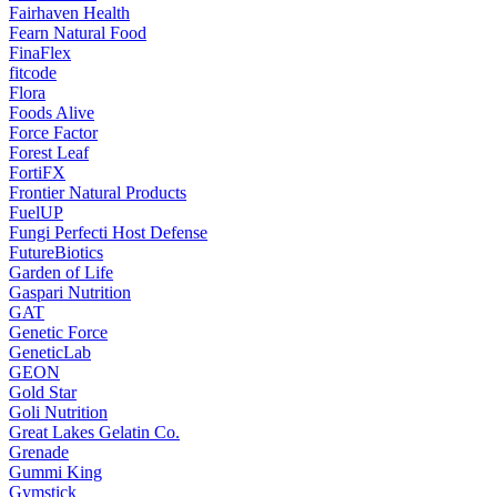
Fairhaven Health
Fearn Natural Food
FinaFlex
fitcode
Flora
Foods Alive
Force Factor
Forest Leaf
FortiFX
Frontier Natural Products
FuelUP
Fungi Perfecti Host Defense
FutureBiotics
Garden of Life
Gaspari Nutrition
GAT
Genetic Force
GeneticLab
GEON
Gold Star
Goli Nutrition
Great Lakes Gelatin Co.
Grenade
Gummi King
Gymstick