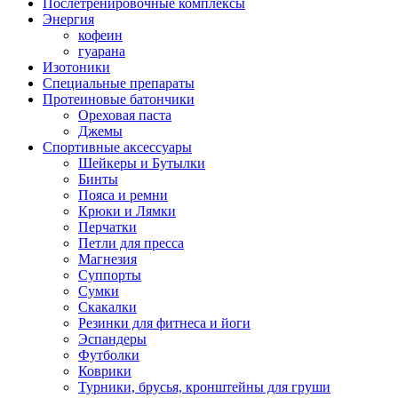
Послетренировочные комплексы
Энергия
кофеин
гуарана
Изотоники
Специальные препараты
Протеиновые батончики
Ореховая паста
Джемы
Спортивные аксессуары
Шейкеры и Бутылки
Бинты
Пояса и ремни
Крюки и Лямки
Перчатки
Петли для пресса
Магнезия
Суппорты
Сумки
Скакалки
Резинки для фитнеса и йоги
Эспандеры
Футболки
Коврики
Турники, брусья, кронштейны для груши