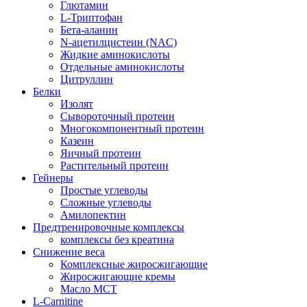
Глютамин
L-Триптофан
Бета-аланин
N-ацетилцистеин (NAC)
Жидкие аминокислоты
Отдельные аминокислоты
Цитруллин
Белки
Изолят
Сывороточный протеин
Многокомпонентный протеин
Казеин
Яичный протеин
Растительный протеин
Гейнеры
Простые углеводы
Сложные углеводы
Амилопектин
Предтренировочные комплексы
комплексы без креатина
Снижение веса
Комплексные жиросжигающие
Жиросжигающие кремы
Масло МСТ
L-Carnitine