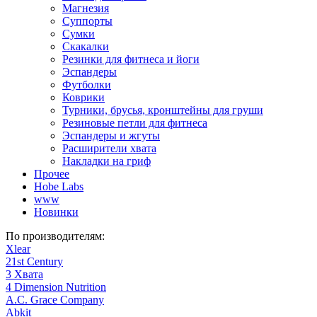
Магнезия
Суппорты
Сумки
Скакалки
Резинки для фитнеса и йоги
Эспандеры
Футболки
Коврики
Турники, брусья, кронштейны для груши
Резиновые петли для фитнеса
Эспандеры и жгуты
Расширители хвата
Накладки на гриф
Прочее
Hobe Labs
www
Новинки
По производителям:
Xlear
21st Century
3 Хвата
4 Dimension Nutrition
A.C. Grace Company
Abkit