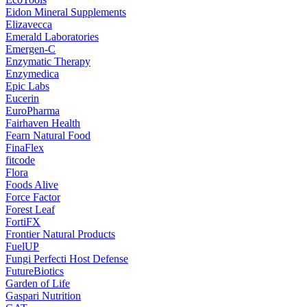
Eidon Mineral Supplements
Elizavecca
Emerald Laboratories
Emergen-C
Enzymatic Therapy
Enzymedica
Epic Labs
Eucerin
EuroPharma
Fairhaven Health
Fearn Natural Food
FinaFlex
fitcode
Flora
Foods Alive
Force Factor
Forest Leaf
FortiFX
Frontier Natural Products
FuelUP
Fungi Perfecti Host Defense
FutureBiotics
Garden of Life
Gaspari Nutrition