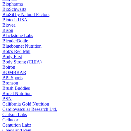
Biopharma
BioSchwartz
BioSil by Natural Factors
Biotech USA
Biovea
Bison
Blackstone Labs
BlenderBottle
Bluebonnet Nutrition
Bob's Red Mill
Body First
Body Strong (США)
Boiron
BOMBBAR
BPI Sports
Bronson
Brush Buddies
Brutal Nutrition
BSN
California Gold Nutrition
Cardiovascular Research Ltd.
Carlson Labs
Cellucor
Centurion Labz
Chaos and Pain