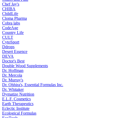
Chef Jay's
CHIBA
ChildLife
Cloma Pharma
Cobra labs
CodeAge
Country Life
CULT
CytoSport
Ddrops
Desert Essence
DEVA
Doctor's Best
Double Wood Supplements
Dr. Hoffman
Dr. Mercola
Dr. Murray's
Dr. Ohhira's, Essential Formulas Inc.
Dr. Whitaker
Dymatize Nutrition
E.L.F. Cosmetics
Earth Therapeutics
Eclectic Institute
Ecological Formulas
EcoTools