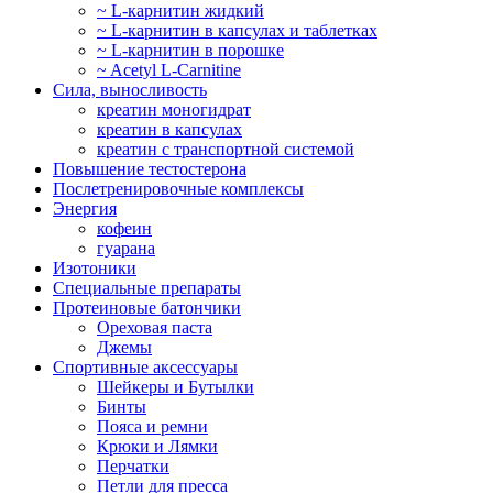
~ L-карнитин жидкий
~ L-карнитин в капсулах и таблетках
~ L-карнитин в порошке
~ Acetyl L-Carnitine
Сила, выносливость
креатин моногидрат
креатин в капсулах
креатин с транспортной системой
Повышение тестостерона
Послетренировочные комплексы
Энергия
кофеин
гуарана
Изотоники
Специальные препараты
Протеиновые батончики
Ореховая паста
Джемы
Спортивные аксессуары
Шейкеры и Бутылки
Бинты
Пояса и ремни
Крюки и Лямки
Перчатки
Петли для пресса