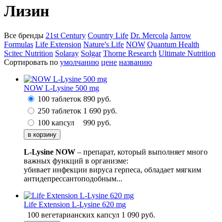
Лизин
Все бренды
21st Century
Country Life
Dr. Mercola
Jarrow
Formulas
Life Extension
Nature's Life
NOW
Quantum Health
Scitec Nutrition
Solaray
Solgar
Thorne Research
Ultimate Nutrition
Сортировать по
умолчанию
цене
названию
NOW L-Lysine 500 mg
100 таблеток
890
руб.
250 таблеток
1 690
руб.
100 капсул
990
руб.
L-Lysine NOW
– препарат, который выполняет много
важных функций в организме:
убивает инфекции вируса герпеса, обладает мягким
антидепрессантоподобным...
Life Extension L-Lysine 620 mg
100 вегетарианских капсул
1 090
руб.