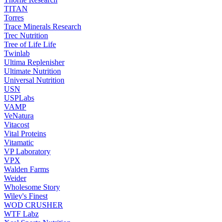
TITAN
Torres
Trace Minerals Research
Trec Nutrition
Tree of Life Life
Twinlab
Ultima Replenisher
Ultimate Nutrition
Universal Nutrition
USN
USPLabs
VAMP
VeNatura
Vitacost
Vital Proteins
Vitamatic
VP Laboratory
VPX
Walden Farms
Weider
Wholesome Story
Wiley's Finest
WOD CRUSHER
WTF Labz