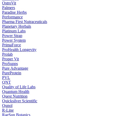
OstroVit
Palmers
Paradise Herbs
Performance
Pharma First Nutraceuticals
Planetary Herbals
Platinum Labs
Power Strap
Power System
PrimaForce
ProHealth Longevity
Prolab
Proper Vit
ProSupps
Pure Advantage
PureProtein
PVL
QNT
Quality of Life Labs
Quantum Health
Quest Nutrition
Quicksilver Scientific
Qunol
R-Line
RaeSun Botanics