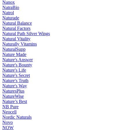
Nanox
NatraBio
Natrol
Naturade
Natural Balance
Natural Factors
Natural Path Silver Wings
Natural Vitality
Naturally Vitamins
NaturalSupp
Nature Made
Nature's Answer
Nature's Bounty
Nature's Life
Nature's Secret
Nature's Truth
Nature's Way
NaturesPlus
NatureWise
Nature’s Best
NB Pure
Neocell
Nordic Naturals
Novo
NOW