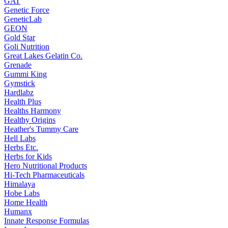
GAT
Genetic Force
GeneticLab
GEON
Gold Star
Goli Nutrition
Great Lakes Gelatin Co.
Grenade
Gummi King
Gymstick
Hardlabz
Health Plus
Healths Harmony
Healthy Origins
Heather's Tummy Care
Hell Labs
Herbs Etc.
Herbs for Kids
Hero Nutritional Products
Hi-Tech Pharmaceuticals
Himalaya
Hobe Labs
Home Health
Humanx
Innate Response Formulas