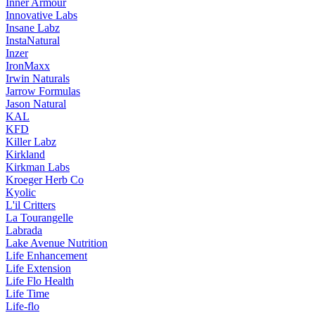
Inner Armour
Innovative Labs
Insane Labz
InstaNatural
Inzer
IronMaxx
Irwin Naturals
Jarrow Formulas
Jason Natural
KAL
KFD
Killer Labz
Kirkland
Kirkman Labs
Kroeger Herb Co
Kyolic
L'il Critters
La Tourangelle
Labrada
Lake Avenue Nutrition
Life Enhancement
Life Extension
Life Flo Health
Life Time
Life-flo