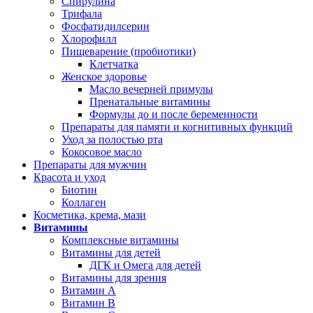
Спирулина
Трифала
Фосфатидилсерин
Хлорофилл
Пищеварение (пробиотики)
Клетчатка
Женское здоровье
Масло вечерней примулы
Пренатальные витамины
Формулы до и после беременности
Препараты для памяти и когнитивных функций
Уход за полостью рта
Кокосовое масло
Препараты для мужчин
Красота и уход
Биотин
Коллаген
Косметика, крема, мази
Витамины
Комплексные витамины
Витамины для детей
ДГК и Омега для детей
Витамины для зрения
Витамин А
Витамин В