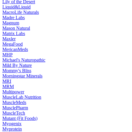
Lily of the Desert
Liquid&Liquid
MacroLife Naturals
Madre Labs
Magnum
Mason Natural
Matrix Labs
Maxler
MegaFood
MericanMeds
MHP
Michael's Naturopathic
Mild By Nature
Mommy's Bliss
Morningstar Minerals
MRI
MRM
Multipower
MuscleLab Nutrition
MuscleMeds
MusclePharm
MuscleTech
Mutant (Fit Foods)
Myogenix
Myprotein