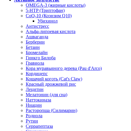
OMEGA-3 (жирные кислоты)
5-HTP (Триптофан)
CoQ-10 (Коэнзим Q10)
Убихинол
Антистресс
Альфа-липоевая кислота
Ашваганда
Берберин
Бетаин
Бромелайн
Гинкго Билоба
Гравиола
Кора муравьиного дерева (Pau d'Arco)
Кордицепс
Кошачий коготь (Cat's Claw)
Красный дрожжевой рис
Лецитин
Мелатонин (для сна)
Наттокиназа
Ниацин
Расторопша (Силимарин)
Родиола
Рутин
Серрапептаза