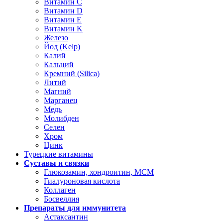
Витамин C
Витамин D
Витамин Е
Витамин K
Железо
Йод (Kelp)
Калий
Кальций
Кремний (Silica)
Литий
Магний
Марганец
Медь
Молибден
Селен
Хром
Цинк
Турецкие витамины
Суставы и связки
Глюкозамин, хондроитин, МСМ
Гиалуроновая кислота
Коллаген
Босвеллия
Препараты для иммунитета
Астаксантин