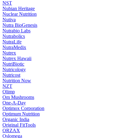
NST
Nubian Heritage
Nuclear Nutrition
Nutiva
Nutra BioGenesis
Nutrabio Labs
Nutrabolics
NutraLife
NutraMedix
Nutrex
Nutrex Hawaii
NutriBiotic
Nutricology
Nutricost
Nutrition Now
NZT
Olimp
Om Mushrooms
One-A-Day
Optimox Corporation
Optimum Nutrition
Organic India
Original FitTools
ORZAX
Oslomega