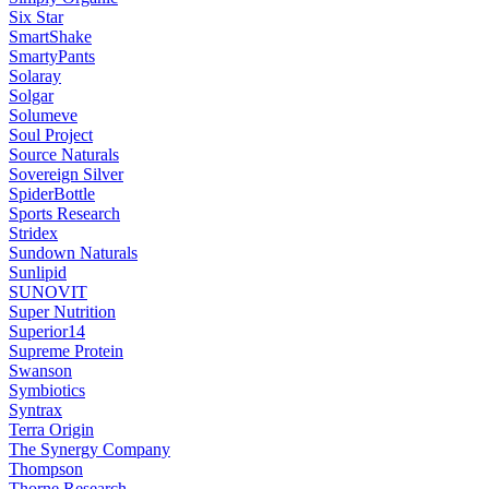
Six Star
SmartShake
SmartyPants
Solaray
Solgar
Solumeve
Soul Project
Source Naturals
Sovereign Silver
SpiderBottle
Sports Research
Stridex
Sundown Naturals
Sunlipid
SUNOVIT
Super Nutrition
Superior14
Supreme Protein
Swanson
Symbiotics
Syntrax
Terra Origin
The Synergy Company
Thompson
Thorne Research