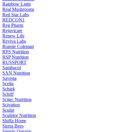
Rainbow Light
Real Mushrooms
Red Star Labs
REDCON1
Reg Pharm
Rejuvicare
Renew Life
Reviva Labs
Ronnie Coleman
RPS Nutrition
RSP Nutrition
RUSSPORT
Sambucol
SAN Nutrition
Savesta
Scelta
Schiek
Schiff
Scitec Nutrition
Scivation
Sculpt
Sculptor Nutrition
Shiffa Home
Sierra Bees
Simply Organic