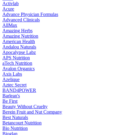
Activlab
Acure
Advance Physician Formulas
Advanced Clinicals
AllMax
Amazing Herbs
Amazing Nutrition
American Health
Andalou Naturals
Apocalypse Labz
APS Nutrition
aTech Nutrition
Avalon Organics
Axis Labs
Azelique
Aztec Secret
BAND4POWER
Barlean's
Be First
Beauty Without Cruelty
Bergin Fruit and Nut Company
Best Naturals
Betancourt Nutrition
Bio Nutrition
Bioglan