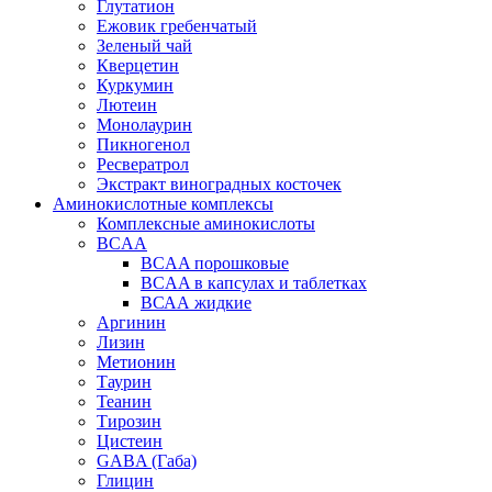
Глутатион
Ежовик гребенчатый
Зеленый чай
Кверцетин
Куркумин
Лютеин
Монолаурин
Пикногенол
Ресвератрол
Экстракт виноградных косточек
Аминокислотные комплексы
Комплексные аминокислоты
BCAA
BCAA порошковые
BCAA в капсулах и таблетках
ВСАА жидкие
Аргинин
Лизин
Метионин
Таурин
Теанин
Тирозин
Цистеин
GABA (Габа)
Глицин