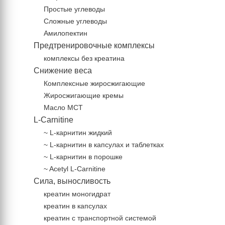
Простые углеводы
Сложные углеводы
Амилопектин
Предтренировочные комплексы
комплексы без креатина
Снижение веса
Комплексные жиросжигающие
Жиросжигающие кремы
Масло МСТ
L-Carnitine
~ L-карнитин жидкий
~ L-карнитин в капсулах и таблетках
~ L-карнитин в порошке
~ Acetyl L-Carnitine
Сила, выносливость
креатин моногидрат
креатин в капсулах
креатин с транспортной системой