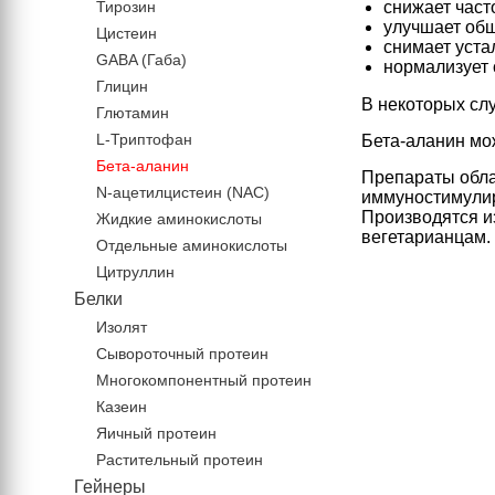
Тирозин
снижает част
улучшает общ
Цистеин
снимает уста
GABA (Габа)
нормализует 
Глицин
В некоторых сл
Глютамин
L-Триптофан
Бета-аланин мо
Бета-аланин
Препараты обл
N-ацетилцистеин (NAC)
иммуностимулир
Производятся и
Жидкие аминокислоты
вегетарианцам.
Отдельные аминокислоты
Цитруллин
Белки
Изолят
Сывороточный протеин
Многокомпонентный протеин
Казеин
Яичный протеин
Растительный протеин
Гейнеры