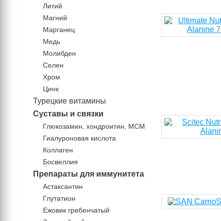
Литий
Магний
Марганец
Медь
Молибден
Селен
Хром
Цинк
Турецкие витамины
Суставы и связки
Глюкозамин, хондроитин, МСМ
Гиалуроновая кислота
Коллаген
Босвеллия
Препараты для иммунитета
Астаксантин
Глутатион
Ежовик гребенчатый