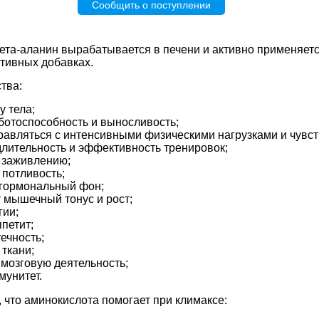
Сообщить о поступлении
ета-аланин вырабатывается в печени и активно применяетс
ктивных добавках.
тва:
у тела;
отоспособность и выносливость;
равляться с интенсивными физическими нагрузками и чувс
длительность и эффективность тренировок;
 заживлению;
 потливость;
 гормональный фон;
 мышечный тонус и рост;
гии;
ппетит;
ечность;
ткани;
 мозговую деятельность;
мунитет.
 что аминокислота помогает при климаксе: