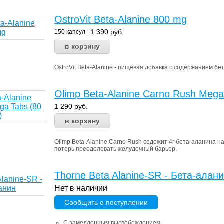
OstroVit Beta-Alanine 800 mg
1 390
руб.
150 капсул
OstroVit Beta-Alanine - пищевая добавка с содержанием бе
Olimp Beta-Alanine Carno Rush Mega
1 290
руб.
Olimp Beta-Alanine Carno Rush содежит 4г бета-аланина 
потерь преодолевать желудочный барьер.
Thorne Beta Alanine-SR - Бета-алан
Нет в наличии
Сообщить о поступлении
С замедленным высвобождением