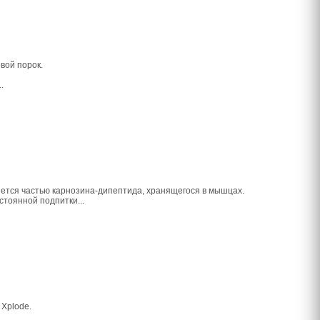
вой порок.
.
ляется частью карнозина-дипептида, хранящегося в мышцах.
стоянной подпитки...
 Xplode.