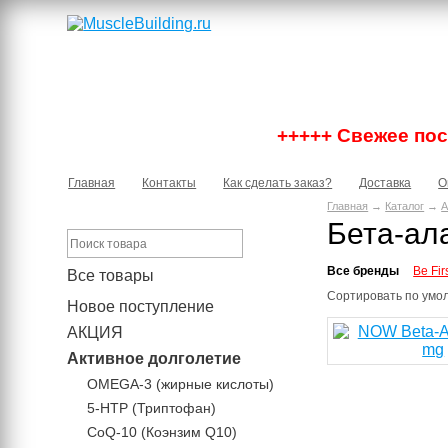
+++++ Свежее пост
Главная
Контакты
Как сделать заказ?
Доставка
О
Главная
→
Каталог
→
А
Бета-ал
Все бренды
Be Fir
Все товары
Сортировать по
умо
Новое поступление
АКЦИЯ
Активное долголетие
OMEGA-3 (жирные кислоты)
5-HTP (Триптофан)
CoQ-10 (Коэнзим Q10)