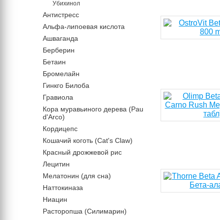
Убихинол
Антистресс
Альфа-липоевая кислота
Ашваганда
Берберин
Бетаин
Бромелайн
Гинкго Билоба
Гравиола
Кора муравьиного дерева (Pau
d'Arco)
Кордицепс
Кошачий коготь (Cat's Claw)
Красный дрожжевой рис
Лецитин
Мелатонин (для сна)
Наттокиназа
Ниацин
Расторопша (Силимарин)