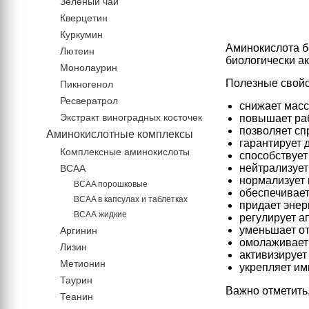
Зеленый чай
Кверцетин
Куркумин
Аминокислота б
Лютеин
биологически а
Монолаурин
Полезные свойс
Пикногенол
Ресвератрол
снижает масс
Экстракт виноградных косточек
повышает раб
позволяет сп
Аминокислотные комплексы
гарантирует 
Комплексные аминокислоты
способствует
нейтрализует
BCAA
нормализует
BCAA порошковые
обеспечивает
BCAA в капсулах и таблетках
придает энер
ВСАА жидкие
регулирует а
уменьшает от
Аргинин
омолаживает 
Лизин
активизирует
Метионин
укрепляет им
Таурин
Важно отметить,
Теанин