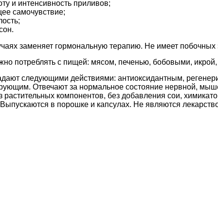
оту и интенсивность приливов;
ее самочувствие;
лость;
сон.
учаях заменяет гормональную терапию. Не имеет побочных 
жно потреблять с пищей: мясом, печенью, бобовыми, икрой,
адают следующими действиями: антиоксидантным, регене
ующим. Отвечают за нормальное состояние нервной, мыше
з растительных компонентов, без добавления сои, химикато
 Выпускаются в порошке и капсулах. Не являются лекарств