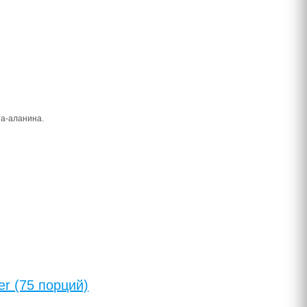
та-аланина.
er (75 порций)