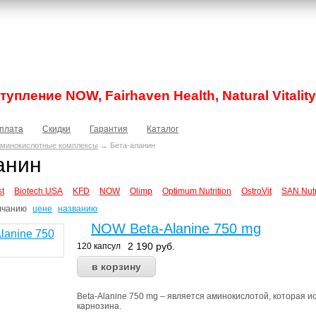
упление NOW, Fairhaven Health, Natural Vitality
плата
Скидки
Гарантия
Каталог
минокислотные комплексы
→ Бета-аланин
анин
st
Biotech USA
KFD
NOW
Olimp
Optimum Nutrition
OstroVit
SAN Nutr
лчанию
цене
названию
NOW Beta-Alanine 750 mg
2 190
руб.
120 капсул
Beta-Alanine 750 mg – является аминокислотой, которая
карнозина.