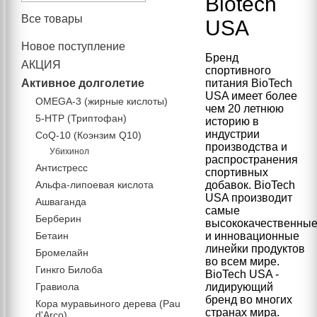
Biotech
Все товары
USA
Новое поступление
Бренд
АКЦИЯ
спортивного
Активное долголетие
питания BioTech
USA имеет более
OMEGA-3 (жирные кислоты)
чем 20 летнюю
5-HTP (Триптофан)
историю в
индустрии
CoQ-10 (Коэнзим Q10)
производства и
Убихинол
распространения
Антистресс
спортивных
Альфа-липоевая кислота
добавок. BioTech
USA производит
Ашваганда
самые
Берберин
высококачественны
Бетаин
и инновационные
линейки продуктов
Бромелайн
во всем мире.
Гинкго Билоба
BioTech USA -
Гравиола
лидирующий
бренд во многих
Кора муравьиного дерева (Pau
странах мира.
d'Arco)