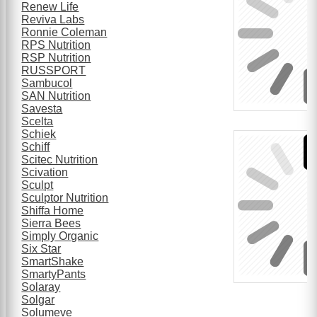
Renew Life
Reviva Labs
Ronnie Coleman
RPS Nutrition
RSP Nutrition
RUSSPORT
Sambucol
SAN Nutrition
Savesta
Scelta
Schiek
Schiff
Scitec Nutrition
Scivation
Sculpt
Sculptor Nutrition
Shiffa Home
Sierra Bees
Simply Organic
Six Star
SmartShake
SmartyPants
Solaray
Solgar
Solumeve