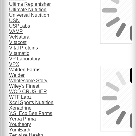
Ultima Replenisher
Ultimate Nutrition
Universal Nutrition
USN
USPLabs
VAMP
VeNatura
Vitacost
Vital Proteins
Vitamatic
VP Laboratory
VPX
Walden Farms
Weider
Wholesome Story
Wiley's Finest
WOD CRUSHER
WTF Labz
Xcel Sports Nutrition
Xenadrine
Y.S. Eco Bee Farms
Yerba Prima
Youtheory
YumEarth
Zenwise Health