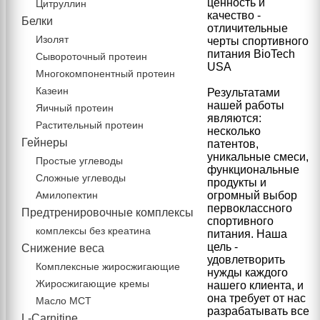
ценность и
Цитруллин
качество -
Белки
отличительные
Изолят
черты спортивного
питания BioTech
Сывороточный протеин
USA
Многокомпонентный протеин
Казеин
Результатами
нашей работы
Яичный протеин
являются:
Растительный протеин
несколько
Гейнеры
патентов,
уникальные смеси,
Простые углеводы
функциональные
Сложные углеводы
продукты и
Амилопектин
огромный выбор
первоклассного
Предтренировочные комплексы
спортивного
комплексы без креатина
питания. Наша
цель -
Снижение веса
удовлетворить
Комплексные жиросжигающие
нужды каждого
Жиросжигающие кремы
нашего клиента, и
она требует от нас
Масло МСТ
разрабатывать все
L-Carnitine