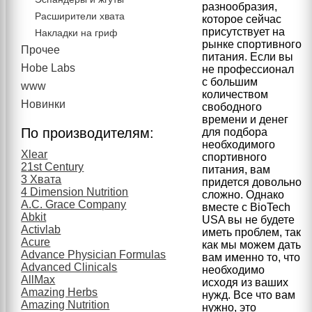
разнообразия,
Расширители хвата
которое сейчас
присутствует на
Накладки на гриф
рынке спортивного
Прочее
питания. Если вы
Hobe Labs
не профессионал
с большим
www
количеством
Новинки
свободного
времени и денег
По производителям:
для подбора
необходимого
Xlear
спортивного
21st Century
питания, вам
3 Хвата
придется довольно
4 Dimension Nutrition
сложно. Однако
A.C. Grace Company
вместе с BioTech
Abkit
USA вы не будете
Activlab
иметь проблем, так
Acure
как мы можем дать
Advance Physician Formulas
вам именно то, что
Advanced Clinicals
необходимо
AllMax
исходя из ваших
Amazing Herbs
нужд. Все что вам
Amazing Nutrition
нужно, это