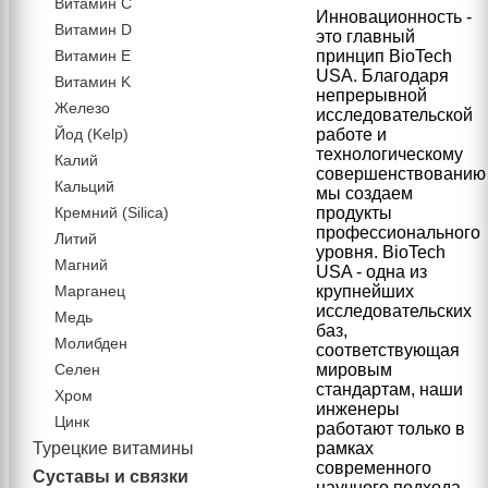
Витамин C
Инновационность -
Витамин D
это главный
Витамин Е
принцип BioTech
USA. Благодаря
Витамин K
непрерывной
Железо
исследовательской
Йод (Kelp)
работе и
технологическому
Калий
совершенствованию
Кальций
мы создаем
Кремний (Silica)
продукты
профессионального
Литий
уровня. BioTech
Магний
USA - одна из
Марганец
крупнейших
исследовательских
Медь
баз,
Молибден
соответствующая
Селен
мировым
стандартам, наши
Хром
инженеры
Цинк
работают только в
Турецкие витамины
рамках
современного
Суставы и связки
научного подхода,