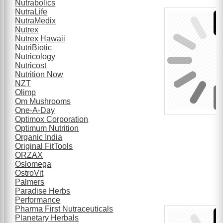
Nutrabolics
NutraLife
NutraMedix
Nutrex
Nutrex Hawaii
NutriBiotic
Nutricology
Nutricost
Nutrition Now
NZT
Olimp
Om Mushrooms
One-A-Day
Optimox Corporation
Optimum Nutrition
Organic India
Original FitTools
ORZAX
Oslomega
OstroVit
Palmers
Paradise Herbs
Performance
Pharma First Nutraceuticals
Planetary Herbals