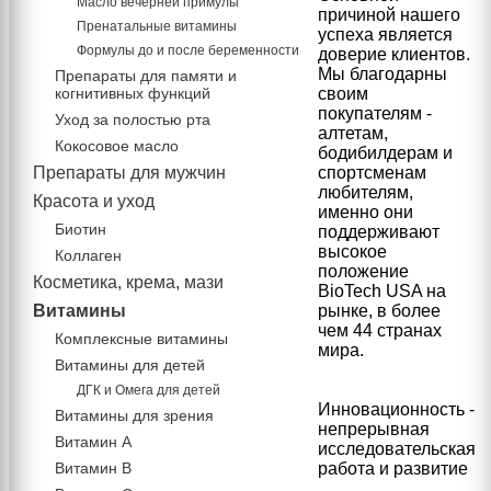
Масло вечерней примулы
причиной нашего
Пренатальные витамины
успеха является
Формулы до и после беременности
доверие клиентов.
Мы благодарны
Препараты для памяти и
когнитивных функций
своим
покупателям -
Уход за полостью рта
алтетам,
Кокосовое масло
бодибилдерам и
Препараты для мужчин
спортсменам
любителям,
Красота и уход
именно они
Биотин
поддерживают
высокое
Коллаген
положение
Косметика, крема, мази
BioTech USA на
Витамины
рынке, в более
чем 44 странах
Комплексные витамины
мира.
Витамины для детей
ДГК и Омега для детей
Инновационность -
Витамины для зрения
непрерывная
Витамин А
исследовательская
Витамин В
работа и развитие