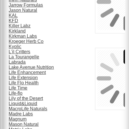
Jarrow Formulas
Jason Natural
KAL
KFD
Killer Labz
Kirkland
Kirkman Labs
Kroeger Herb Co
Kyolic
L'il Critters
La Tourangelle
Labrada
Lake Avenue Nutrition
Life Enhancement
Life Extension
Life Flo Health
Life Time
Life-flo
Lily of the Desert
Liquid&Liquid
MacroLife Naturals
Madre Labs
Magnum
Mason Natural