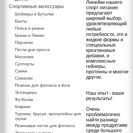
Линейки нашего
Спортивные аксессуары
спорт питания
предлагают
Шейкеры и Бутылки
широкий выбор,
Бинты
удовлетворяющий
Пояса и ремни
любые
потребности, это и
Крюки и Лямки
жидкие формы и
Перчатки
специальные
Петли для пресса
креатиновые
добавки, и
Магнезия
комплексные
Суппорты
гейнеры,
Сумки
протеины и многое
другое.
Скакалки
Резинки для фитнеса и йоги
Эспандеры
Наш опыт - ваши
результаты!
Футболки
Коврики
Очень
Турники, брусья, кронштейны для
проблематично
груши
найти разницу
между продуктами
Резиновые петли для фитнеса
среди большого
Эспандеры и жгуты