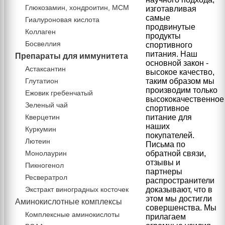
Глюкозамин, хондроитин, МСМ
изготавливая
самые
Гиалуроновая кислота
продвинутые
Коллаген
продукты
Босвеллия
спортивного
питания. Наш
Препараты для иммунитета
основной закон -
Астаксантин
высокое качество,
Глутатион
таким образом мы
производим только
Ежовик гребенчатый
высококачественное
Зеленый чай
спортивное
Кверцетин
питание для
наших
Куркумин
покупателей.
Лютеин
Письма по
Монолаурин
обратной связи,
отзывы и
Пикногенол
партнеры
Ресвератрол
распространители
Экстракт виноградных косточек
доказывают, что в
этом мы достигли
Аминокислотные комплексы
совершенства. Мы
Комплексные аминокислоты
прилагаем