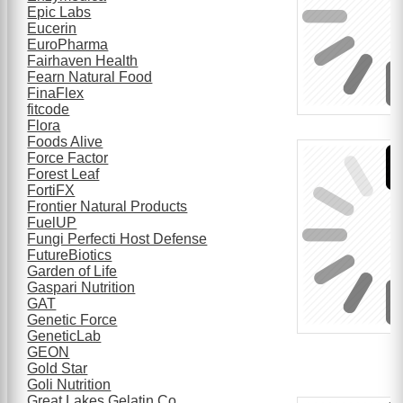
Epic Labs
Eucerin
EuroPharma
Fairhaven Health
Fearn Natural Food
FinaFlex
fitcode
Flora
Foods Alive
Force Factor
Forest Leaf
FortiFX
Frontier Natural Products
FuelUP
Fungi Perfecti Host Defense
FutureBiotics
Garden of Life
Gaspari Nutrition
GAT
Genetic Force
GeneticLab
GEON
Gold Star
Goli Nutrition
Great Lakes Gelatin Co.