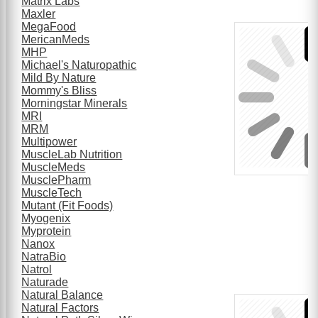
Matrix Labs
Maxler
MegaFood
MericanMeds
MHP
Michael's Naturopathic
Mild By Nature
Mommy's Bliss
Morningstar Minerals
MRI
MRM
Multipower
MuscleLab Nutrition
MuscleMeds
MusclePharm
MuscleTech
Mutant (Fit Foods)
Myogenix
Myprotein
Nanox
NatraBio
Natrol
Naturade
Natural Balance
Natural Factors