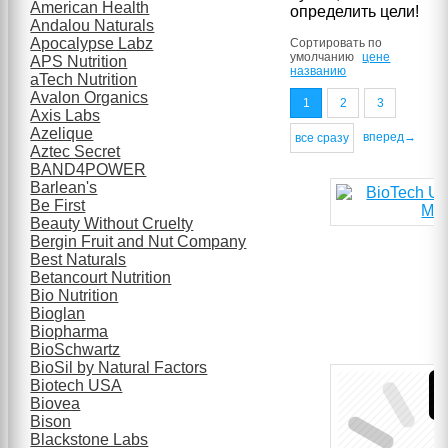
American Health
определить цели!
Andalou Naturals
Apocalypse Labz
Сортировать по
умолчанию
цене
APS Nutrition
названию
aTech Nutrition
Avalon Organics
1
2
3
Axis Labs
Azelique
вперед→
все сразу
Aztec Secret
BAND4POWER
Barlean's
Be First
Beauty Without Cruelty
Bergin Fruit and Nut Company
Best Naturals
Betancourt Nutrition
Bio Nutrition
Bioglan
Biopharma
BioSchwartz
BioSil by Natural Factors
Biotech USA
Biovea
Bison
Blackstone Labs