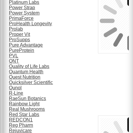
Platinum Labs
Power Strap
Power System
PrimaForce
ProHealth Longevity
Prolab
Proper Vit
ProSupps
Pure Advantage
PureProtein
PVL
QNT
Quality of Life Labs
Quantum Health
Quest Nutrition
Quicksilver Scientific
Qunol
R-Line
RaeSun Botanics
Rainbow Light
Real Mushrooms
Red Star Labs
REDCON1
Reg Pharm
Rejuvicare