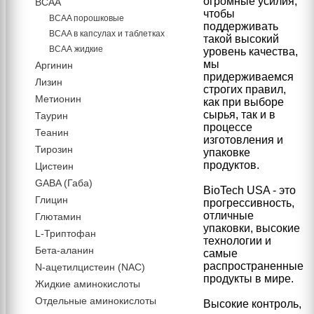
огромные усилия,
BCAA
чтобы
BCAA порошковые
поддерживать
BCAA в капсулах и таблетках
такой высокий
ВСАА жидкие
уровень качества,
мы
Аргинин
придерживаемся
Лизин
строгих правил,
Метионин
как при выборе
сырья, так и в
Таурин
процессе
Теанин
изготовления и
Тирозин
упаковке
продуктов.
Цистеин
GABA (Габа)
BioTech USA - это
Глицин
прогрессивность,
отличные
Глютамин
упаковки, высокие
L-Триптофан
технологии и
Бета-аланин
самые
распространенные
N-ацетилцистеин (NAC)
продукты в мире.
Жидкие аминокислоты
Отдельные аминокислоты
Высокие контроль,