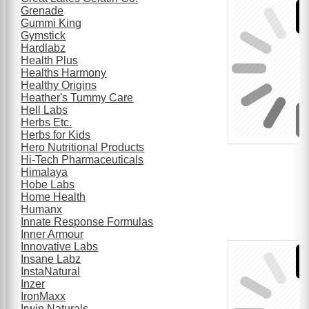
Grenade
Gummi King
Gymstick
Hardlabz
Health Plus
Healths Harmony
Healthy Origins
Heather's Tummy Care
Hell Labs
Herbs Etc.
Herbs for Kids
Hero Nutritional Products
Hi-Tech Pharmaceuticals
Himalaya
Hobe Labs
Home Health
Humanx
Innate Response Formulas
Inner Armour
Innovative Labs
Insane Labz
InstaNatural
Inzer
IronMaxx
Irwin Naturals