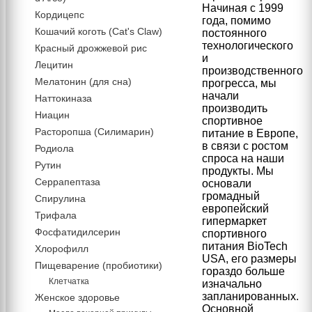
Начиная с 1999
Кордицепс
года, помимо
Кошачий коготь (Cat's Claw)
постоянного
технологического
Красный дрожжевой рис
и
Лецитин
производственного
Мелатонин (для сна)
прогресса, мы
начали
Наттокиназа
производить
Ниацин
спортивное
Расторопша (Силимарин)
питание в Европе,
в связи с ростом
Родиола
спроса на наши
Рутин
продукты. Мы
Серрапептаза
основали
громадный
Спирулина
европейский
Трифала
гипермаркет
Фосфатидилсерин
спортивного
питания BioTech
Хлорофилл
USA, его размеры
Пищеварение (пробиотики)
гораздо больше
Клетчатка
изначально
запланированных.
Женское здоровье
Основной