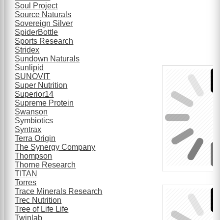
Soul Project
Source Naturals
Sovereign Silver
SpiderBottle
Sports Research
Stridex
Sundown Naturals
Sunlipid
SUNOVIT
Super Nutrition
Superior14
Supreme Protein
Swanson
Symbiotics
Syntrax
Terra Origin
The Synergy Company
Thompson
Thorne Research
TITAN
Torres
Trace Minerals Research
Trec Nutrition
Tree of Life Life
Twinlab