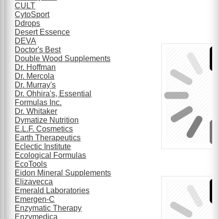
CULT
CytoSport
Ddrops
Desert Essence
DEVA
Doctor's Best
Double Wood Supplements
Dr. Hoffman
Dr. Mercola
Dr. Murray's
Dr. Ohhira's, Essential
Formulas Inc.
Dr. Whitaker
Dymatize Nutrition
E.L.F. Cosmetics
Earth Therapeutics
Eclectic Institute
Ecological Formulas
EcoTools
Eidon Mineral Supplements
Elizavecca
Emerald Laboratories
Emergen-C
Enzymatic Therapy
Enzymedica