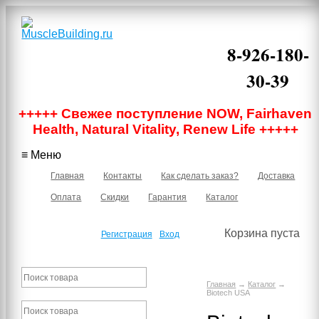
8-926-180-
30-39
Москва, м.
+++++ Свежее поступление NOW, Fairhaven
Бауманская,
Нижняя
Health, Natural Vitality, Renew Life +++++
Красносельская
40/12 корпус 6,
≡ Меню
подъезд 1, 2
этаж, офис 219В
Главная
Контакты
Как сделать заказ?
Доставка
Оплата
Скидки
Гарантия
Каталог
Корзина пуста
Регистрация
Вход
Главная
→
Каталог
→
Biotech USA