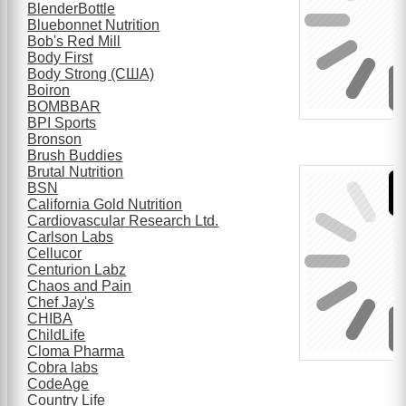
BlenderBottle
Bluebonnet Nutrition
Bob's Red Mill
Body First
Body Strong (США)
Boiron
BOMBBAR
BPI Sports
Bronson
Brush Buddies
Brutal Nutrition
BSN
California Gold Nutrition
Cardiovascular Research Ltd.
Carlson Labs
Cellucor
Centurion Labz
Chaos and Pain
Chef Jay's
CHIBA
ChildLife
Cloma Pharma
Cobra labs
CodeAge
Country Life