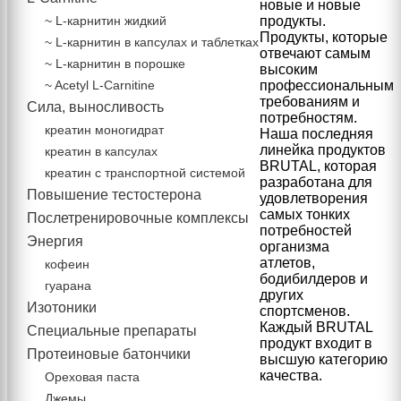
новые и новые
~ L-карнитин жидкий
продукты.
Продукты, которые
~ L-карнитин в капсулах и таблетках
отвечают самым
~ L-карнитин в порошке
высоким
~ Acetyl L-Carnitine
профессиональным
требованиям и
Сила, выносливость
потребностям.
креатин моногидрат
Наша последняя
линейка продуктов
креатин в капсулах
BRUTAL, которая
креатин с транспортной системой
разработана для
Повышение тестостерона
удовлетворения
самых тонких
Послетренировочные комплексы
потребностей
Энергия
организма
атлетов,
кофеин
бодибилдеров и
гуарана
других
Изотоники
спортсменов.
Каждый BRUTAL
Специальные препараты
продукт входит в
Протеиновые батончики
высшую категорию
качества.
Ореховая паста
Джемы