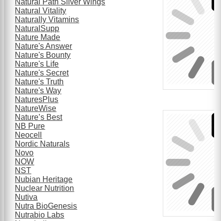
Natural Path Silver Wings
Natural Vitality
Naturally Vitamins
NaturalSupp
Nature Made
Nature's Answer
Nature's Bounty
Nature's Life
Nature's Secret
Nature's Truth
Nature's Way
NaturesPlus
NatureWise
Nature’s Best
NB Pure
Neocell
Nordic Naturals
Novo
NOW
NST
Nubian Heritage
Nuclear Nutrition
Nutiva
Nutra BioGenesis
Nutrabio Labs