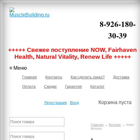
8-926-180-
30-39
Москва, м.
+++++ Свежее поступление NOW, Fairhaven
Бауманская,
Нижняя
Health, Natural Vitality, Renew Life +++++
Красносельская
40/12 корпус 6,
≡ Меню
подъезд 1, 2
этаж, офис 219В
Главная
Контакты
Как сделать заказ?
Доставка
Оплата
Скидки
Гарантия
Каталог
Корзина пуста
Регистрация
Вход
Главная
→
Каталог
→ Inner
Armour