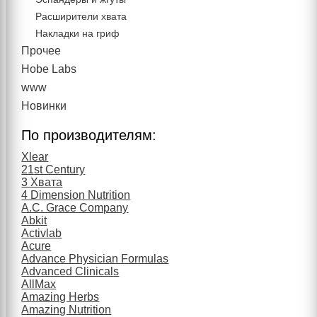
Расширители хвата
Накладки на гриф
Прочее
Hobe Labs
www
Новинки
По производителям:
Xlear
21st Century
3 Хвата
4 Dimension Nutrition
A.C. Grace Company
Abkit
Activlab
Acure
Advance Physician Formulas
Advanced Clinicals
AllMax
Amazing Herbs
Amazing Nutrition