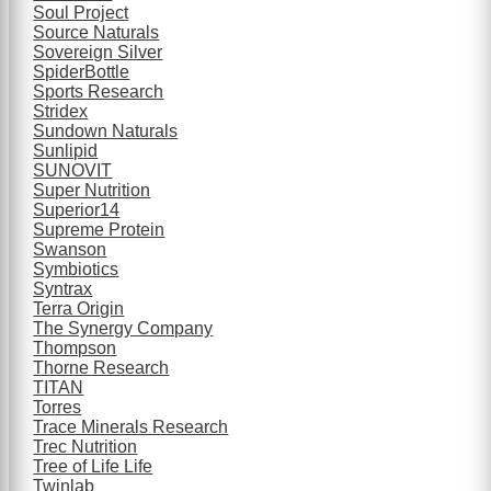
Soul Project
Source Naturals
Sovereign Silver
SpiderBottle
Sports Research
Stridex
Sundown Naturals
Sunlipid
SUNOVIT
Super Nutrition
Superior14
Supreme Protein
Swanson
Symbiotics
Syntrax
Terra Origin
The Synergy Company
Thompson
Thorne Research
TITAN
Torres
Trace Minerals Research
Trec Nutrition
Tree of Life Life
Twinlab