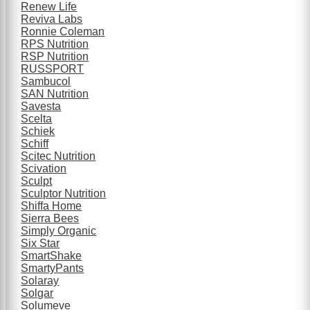
Renew Life
Reviva Labs
Ronnie Coleman
RPS Nutrition
RSP Nutrition
RUSSPORT
Sambucol
SAN Nutrition
Savesta
Scelta
Schiek
Schiff
Scitec Nutrition
Scivation
Sculpt
Sculptor Nutrition
Shiffa Home
Sierra Bees
Simply Organic
Six Star
SmartShake
SmartyPants
Solaray
Solgar
Solumeve