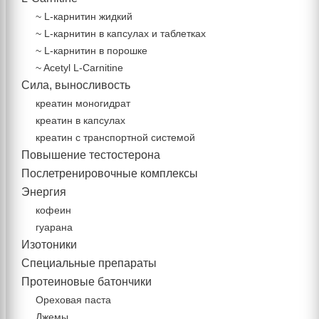
~ L-карнитин жидкий
~ L-карнитин в капсулах и таблетках
~ L-карнитин в порошке
~ Acetyl L-Carnitine
Сила, выносливость
креатин моногидрат
креатин в капсулах
креатин с транспортной системой
Повышение тестостерона
Послетренировочные комплексы
Энергия
кофеин
гуарана
Изотоники
Специальные препараты
Протеиновые батончики
Ореховая паста
Джемы