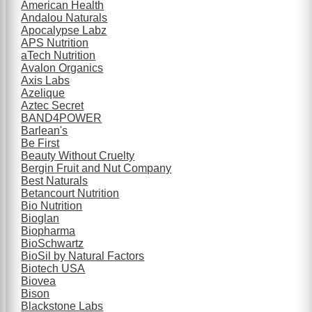
American Health
Andalou Naturals
Apocalypse Labz
APS Nutrition
aTech Nutrition
Avalon Organics
Axis Labs
Azelique
Aztec Secret
BAND4POWER
Barlean's
Be First
Beauty Without Cruelty
Bergin Fruit and Nut Company
Best Naturals
Betancourt Nutrition
Bio Nutrition
Bioglan
Biopharma
BioSchwartz
BioSil by Natural Factors
Biotech USA
Biovea
Bison
Blackstone Labs