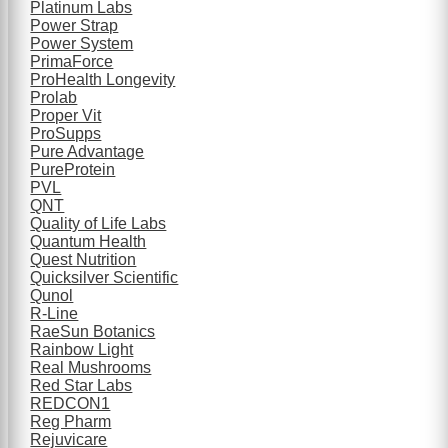
Platinum Labs
Power Strap
Power System
PrimaForce
ProHealth Longevity
Prolab
Proper Vit
ProSupps
Pure Advantage
PureProtein
PVL
QNT
Quality of Life Labs
Quantum Health
Quest Nutrition
Quicksilver Scientific
Qunol
R-Line
RaeSun Botanics
Rainbow Light
Real Mushrooms
Red Star Labs
REDCON1
Reg Pharm
Rejuvicare