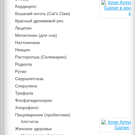
Кордицепс
Кошачий коготь (Cat's Claw)
Красный дрожжевой рис
Лецитин
Мелатонин (для сна)
Наттокиназа
Ниацин
Расторопша (Силимарин)
Родиола
Рутин
Серрапептаза
Спирулина
Трифала
Фосфатидилсерин
Хлорофилл
Пищеварение (пробиотики)
Клетчатка
Женское здоровье