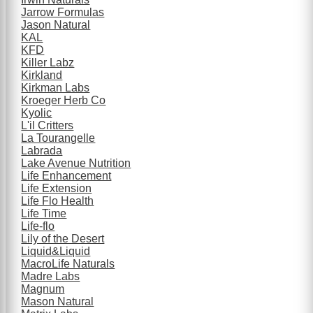
Jarrow Formulas
Jason Natural
KAL
KFD
Killer Labz
Kirkland
Kirkman Labs
Kroeger Herb Co
Kyolic
L'il Critters
La Tourangelle
Labrada
Lake Avenue Nutrition
Life Enhancement
Life Extension
Life Flo Health
Life Time
Life-flo
Lily of the Desert
Liquid&Liquid
MacroLife Naturals
Madre Labs
Magnum
Mason Natural