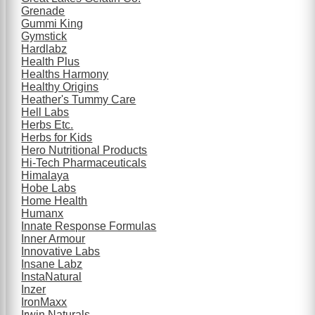
Grenade
Gummi King
Gymstick
Hardlabz
Health Plus
Healths Harmony
Healthy Origins
Heather's Tummy Care
Hell Labs
Herbs Etc.
Herbs for Kids
Hero Nutritional Products
Hi-Tech Pharmaceuticals
Himalaya
Hobe Labs
Home Health
Humanx
Innate Response Formulas
Inner Armour
Innovative Labs
Insane Labz
InstaNatural
Inzer
IronMaxx
Irwin Naturals