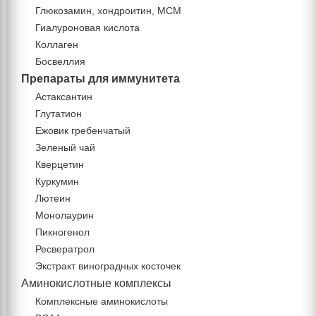
Глюкозамин, хондроитин, МСМ
Гиалуроновая кислота
Коллаген
Босвеллия
Препараты для иммунитета
Астаксантин
Глутатион
Ежовик гребенчатый
Зеленый чай
Кверцетин
Куркумин
Лютеин
Монолаурин
Пикногенол
Ресвератрол
Экстракт виноградных косточек
Аминокислотные комплексы
Комплексные аминокислоты