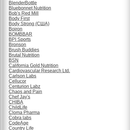
BlenderBottle
Bluebonnet Nutrition
Bob's Red Mill
Body First
Body Strong (США)
Boiron
BOMBBAR
BPI Sports
Bronson
Brush Buddies
Brutal Nutrition
BSN
California Gold Nutrition
Cardiovascular Research Ltd.
Carlson Labs
Cellucor
Centurion Labz
Chaos and Pain
Chef Jay's
CHIBA
ChildLife
Cloma Pharma
Cobra labs
CodeAge
Country Life