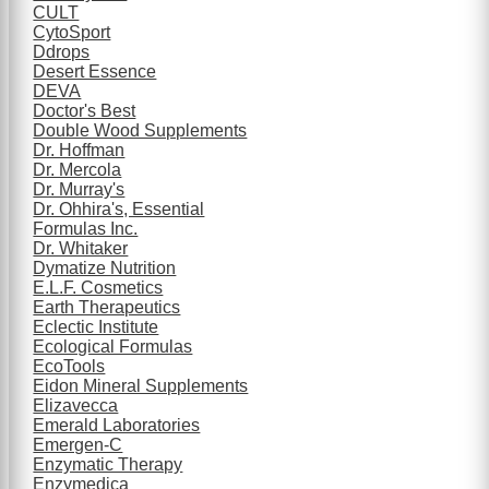
CULT
CytoSport
Ddrops
Desert Essence
DEVA
Doctor's Best
Double Wood Supplements
Dr. Hoffman
Dr. Mercola
Dr. Murray's
Dr. Ohhira's, Essential
Formulas Inc.
Dr. Whitaker
Dymatize Nutrition
E.L.F. Cosmetics
Earth Therapeutics
Eclectic Institute
Ecological Formulas
EcoTools
Eidon Mineral Supplements
Elizavecca
Emerald Laboratories
Emergen-C
Enzymatic Therapy
Enzymedica