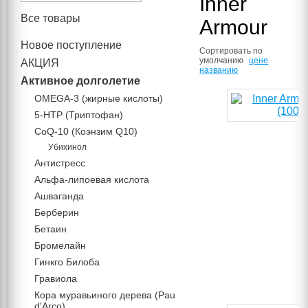
Inner
Все товары
Armour
Новое поступление
Сортировать по
умолчанию
цене
АКЦИЯ
названию
Активное долголетие
OMEGA-3 (жирные кислоты)
5-HTP (Триптофан)
CoQ-10 (Коэнзим Q10)
Убихинол
Антистресс
Альфа-липоевая кислота
Ашваганда
Берберин
Бетаин
Бромелайн
Гинкго Билоба
Гравиола
Кора муравьиного дерева (Pau
d'Arco)