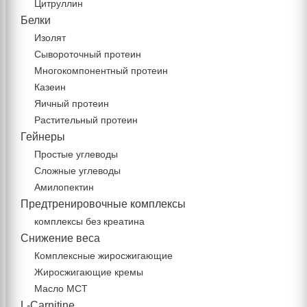
Цитруллин
Белки
Изолят
Сывороточный протеин
Многокомпонентный протеин
Казеин
Яичный протеин
Растительный протеин
Гейнеры
Простые углеводы
Сложные углеводы
Амилопектин
Предтренировочные комплексы
комплексы без креатина
Снижение веса
Комплексные жиросжигающие
Жиросжигающие кремы
Масло МСТ
L-Carnitine