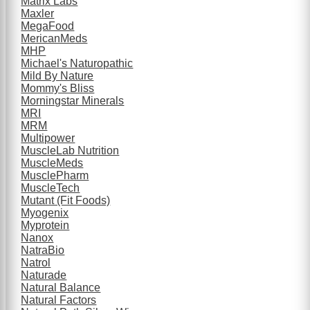
Matrix Labs
Maxler
MegaFood
MericanMeds
MHP
Michael's Naturopathic
Mild By Nature
Mommy's Bliss
Morningstar Minerals
MRI
MRM
Multipower
MuscleLab Nutrition
MuscleMeds
MusclePharm
MuscleTech
Mutant (Fit Foods)
Myogenix
Myprotein
Nanox
NatraBio
Natrol
Naturade
Natural Balance
Natural Factors