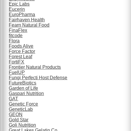
Epic Labs
Eucerin
EuroPharma
Fairhaven Health
Fearn Natural Food
FinaFlex
fitcode
Flora
Foods Alive
Force Factor
Forest Leaf
FortiFX
Frontier Natural Products
FuelUP
Fungi Perfecti Host Defense
FutureBiotics
Garden of Life
Gaspari Nutrition
GAT
Genetic Force
GeneticLab
GEON
Gold Star
Goli Nutrition
Great Lakes Gelatin Co.