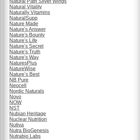
Natural Path Silver Wings
Natural Vitality
Naturally Vitamins
NaturalSupp
Nature Made
Nature's Answer
Nature's Bounty
Nature's Life
Nature's Secret
Nature's Truth
Nature's Way
NaturesPlus
NatureWise
Nature’s Best
NB Pure
Neocell
Nordic Naturals
Novo
NOW
NST
Nubian Heritage
Nuclear Nutrition
Nutiva
Nutra BioGenesis
Nutrabio Labs