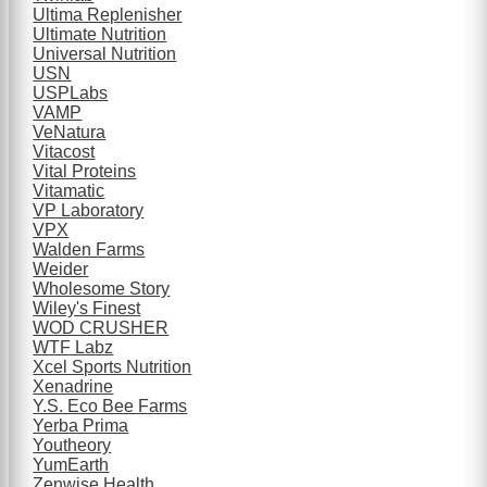
Ultima Replenisher
Ultimate Nutrition
Universal Nutrition
USN
USPLabs
VAMP
VeNatura
Vitacost
Vital Proteins
Vitamatic
VP Laboratory
VPX
Walden Farms
Weider
Wholesome Story
Wiley's Finest
WOD CRUSHER
WTF Labz
Xcel Sports Nutrition
Xenadrine
Y.S. Eco Bee Farms
Yerba Prima
Youtheory
YumEarth
Zenwise Health