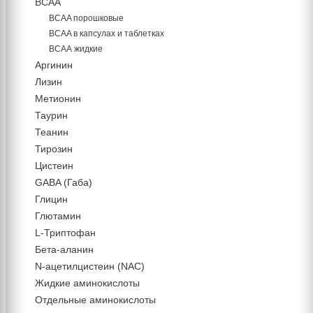
BCAA
BCAA порошковые
BCAA в капсулах и таблетках
ВСАА жидкие
Аргинин
Лизин
Метионин
Таурин
Теанин
Тирозин
Цистеин
GABA (Габа)
Глицин
Глютамин
L-Триптофан
Бета-аланин
N-ацетилцистеин (NAC)
Жидкие аминокислоты
Отдельные аминокислоты