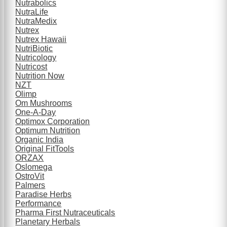
Nutrabolics
NutraLife
NutraMedix
Nutrex
Nutrex Hawaii
NutriBiotic
Nutricology
Nutricost
Nutrition Now
NZT
Olimp
Om Mushrooms
One-A-Day
Optimox Corporation
Optimum Nutrition
Organic India
Original FitTools
ORZAX
Oslomega
OstroVit
Palmers
Paradise Herbs
Performance
Pharma First Nutraceuticals
Planetary Herbals