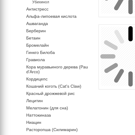
Убихинол
Антистресс
Альфа-липоевая кислота
Ашваганда
Берберин
Бетаин
Бромелайн
Гинкго Билоба
Гравиола
Кора муравьиного дерева (Pau
d'Arco)
Кордицепс
Кошачий коготь (Cat's Claw)
Красный дрожжевой рис
Лецитин
Мелатонин (для сна)
Наттокиназа
Ниацин
Расторопша (Силимарин)