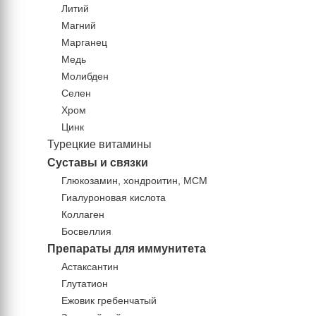
Литий
Магний
Марганец
Медь
Молибден
Селен
Хром
Цинк
Турецкие витамины
Суставы и связки
Глюкозамин, хондроитин, МСМ
Гиалуроновая кислота
Коллаген
Босвеллия
Препараты для иммунитета
Астаксантин
Глутатион
Ежовик гребенчатый