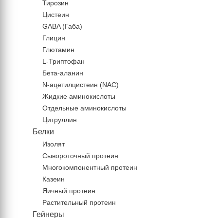
Тирозин
Цистеин
GABA (Габа)
Глицин
Глютамин
L-Триптофан
Бета-аланин
N-ацетилцистеин (NAC)
Жидкие аминокислоты
Отдельные аминокислоты
Цитруллин
Белки
Изолят
Сывороточный протеин
Многокомпонентный протеин
Казеин
Яичный протеин
Растительный протеин
Гейнеры