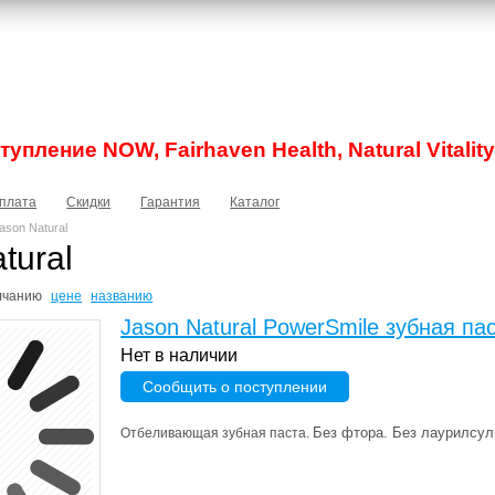
упление NOW, Fairhaven Health, Natural Vitality
плата
Скидки
Гарантия
Каталог
son Natural
tural
лчанию
цене
названию
Jason Natural PowerSmile зубная пас
Нет в наличии
Сообщить о поступлении
Без фтора. Без лаурилсул
Отбеливающая зубная паста.