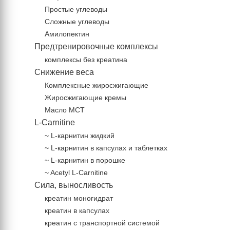
Простые углеводы
Сложные углеводы
Амилопектин
Предтренировочные комплексы
комплексы без креатина
Снижение веса
Комплексные жиросжигающие
Жиросжигающие кремы
Масло МСТ
L-Carnitine
~ L-карнитин жидкий
~ L-карнитин в капсулах и таблетках
~ L-карнитин в порошке
~ Acetyl L-Carnitine
Сила, выносливость
креатин моногидрат
креатин в капсулах
креатин с транспортной системой