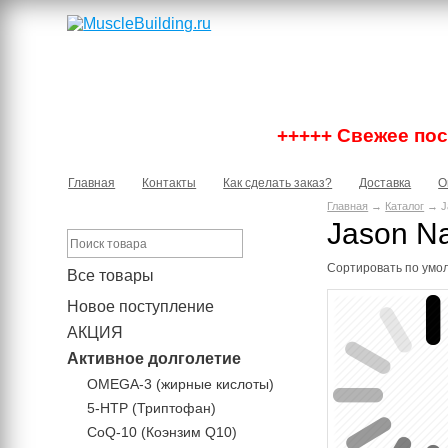
+++++ Свежее пост
Главная
Контакты
Как сделать заказ?
Доставка
О
Главная
→
Каталог
→ Ja
Jason Na
Сортировать по
умо
Все товары
Новое поступление
АКЦИЯ
Активное долголетие
OMEGA-3 (жирные кислоты)
5-HTP (Триптофан)
CoQ-10 (Коэнзим Q10)