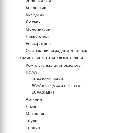
Зеленый чай
Кверцетин
Куркумин
Лютеин
Монолаурин
Пикногенол
Ресвератрол
Экстракт виноградных косточек
Аминокислотные комплексы
Комплексные аминокислоты
BCAA
BCAA порошковые
BCAA в капсулах и таблетках
ВСАА жидкие
Аргинин
Лизин
Метионин
Таурин
Теанин