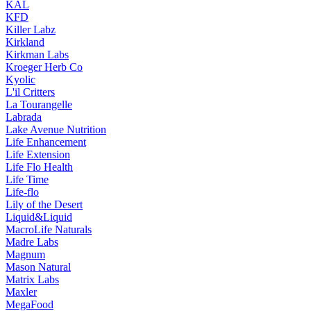
KAL
KFD
Killer Labz
Kirkland
Kirkman Labs
Kroeger Herb Co
Kyolic
L'il Critters
La Tourangelle
Labrada
Lake Avenue Nutrition
Life Enhancement
Life Extension
Life Flo Health
Life Time
Life-flo
Lily of the Desert
Liquid&Liquid
MacroLife Naturals
Madre Labs
Magnum
Mason Natural
Matrix Labs
Maxler
MegaFood