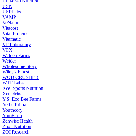
Universal Nutrition
USN
USPLabs
VAMP
VeNatura
Vitacost
Vital Proteins
Vitamatic
VP Laboratory
VPX
Walden Farms
Weider
Wholesome Story
Wiley's Finest
WOD CRUSHER
WTF Labz
Xcel Sports Nutrition
Xenadrine
Y.S. Eco Bee Farms
Yerba Prima
Youtheory
YumEarth
Zenwise Health
Zhou Nutrition
ZOI Research