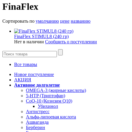
FinaFlex
Сортировать по
умолчанию
цене
названию
FinaFlex STIMUL8 (240 гр)
Нет в наличии
Сообщить о поступлении
Все товары
Новое поступление
АКЦИЯ
Активное долголетие
OMEGA-3 (жирные кислоты)
5-HTP (Триптофан)
CoQ-10 (Коэнзим Q10)
Убихинол
Антистресс
Альфа-липоевая кислота
Ашваганда
Берберин