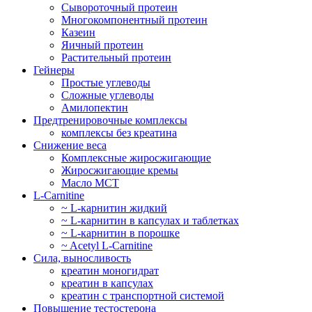
Сывороточный протеин
Многокомпонентный протеин
Казеин
Яичный протеин
Растительный протеин
Гейнеры
Простые углеводы
Сложные углеводы
Амилопектин
Предтренировочные комплексы
комплексы без креатина
Снижение веса
Комплексные жиросжигающие
Жиросжигающие кремы
Масло МСТ
L-Carnitine
~ L-карнитин жидкий
~ L-карнитин в капсулах и таблетках
~ L-карнитин в порошке
~ Acetyl L-Carnitine
Сила, выносливость
креатин моногидрат
креатин в капсулах
креатин с транспортной системой
Повышение тестостерона