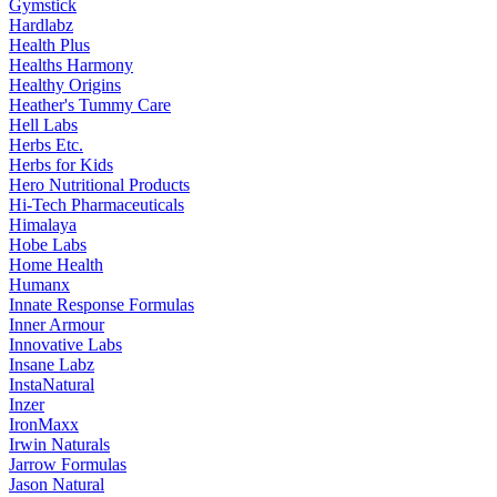
Gymstick
Hardlabz
Health Plus
Healths Harmony
Healthy Origins
Heather's Tummy Care
Hell Labs
Herbs Etc.
Herbs for Kids
Hero Nutritional Products
Hi-Tech Pharmaceuticals
Himalaya
Hobe Labs
Home Health
Humanx
Innate Response Formulas
Inner Armour
Innovative Labs
Insane Labz
InstaNatural
Inzer
IronMaxx
Irwin Naturals
Jarrow Formulas
Jason Natural