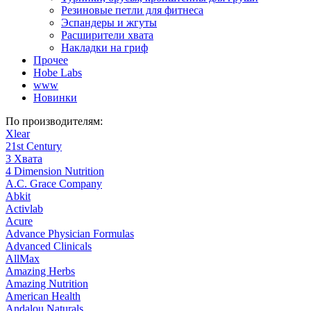
Резиновые петли для фитнеса
Эспандеры и жгуты
Расширители хвата
Накладки на гриф
Прочее
Hobe Labs
www
Новинки
По производителям:
Xlear
21st Century
3 Хвата
4 Dimension Nutrition
A.C. Grace Company
Abkit
Activlab
Acure
Advance Physician Formulas
Advanced Clinicals
AllMax
Amazing Herbs
Amazing Nutrition
American Health
Andalou Naturals