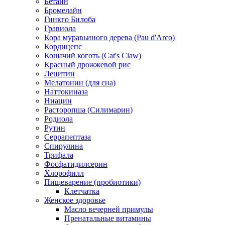
Бетаин
Бромелайн
Гинкго Билоба
Гравиола
Кора муравьиного дерева (Pau d'Arco)
Кордицепс
Кошачий коготь (Cat's Claw)
Красный дрожжевой рис
Лецитин
Мелатонин (для сна)
Наттокиназа
Ниацин
Расторопша (Силимарин)
Родиола
Рутин
Серрапептаза
Спирулина
Трифала
Фосфатидилсерин
Хлорофилл
Пищеварение (пробиотики)
Клетчатка
Женское здоровье
Масло вечерней примулы
Пренатальные витамины