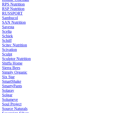
RPS Nutrition
RSP Nutrition
RUSSPORT
Sambucol
SAN Nutrition
Savesta
Scelta
Schiek
Schiff
Scitec Nutrition
Scivation
Sculpt
Sculptor Nutrition
Shiffa Home
Sierra Bees
Simply Organic
Six Star
SmartShake
SmartyPants
Solaray
Solgar
Solumeve
Soul Project
Source Naturals