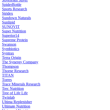
Sovereign Silver
SpiderBottle
Sports Research
Stridex
Sundown Naturals
Sunlipid
SUNOVIT
Super Nutrition
Superior14
Supreme Protein
Swanson
Symbiotics
Syntrax
Terra Origin
The Synergy Company
Thompson
Thorne Research
TITAN
Torres
Trace Minerals Research
Trec Nutrition
Tree of Life Life
Twinlab
Ultima Replenisher
Ultimate Nutrition