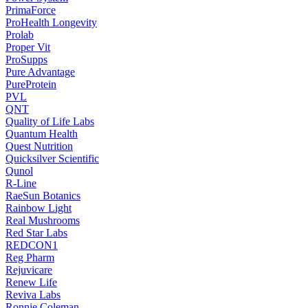
PrimaForce
ProHealth Longevity
Prolab
Proper Vit
ProSupps
Pure Advantage
PureProtein
PVL
QNT
Quality of Life Labs
Quantum Health
Quest Nutrition
Quicksilver Scientific
Qunol
R-Line
RaeSun Botanics
Rainbow Light
Real Mushrooms
Red Star Labs
REDCON1
Reg Pharm
Rejuvicare
Renew Life
Reviva Labs
Ronnie Coleman