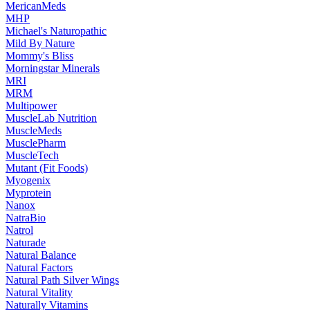
MericanMeds
MHP
Michael's Naturopathic
Mild By Nature
Mommy's Bliss
Morningstar Minerals
MRI
MRM
Multipower
MuscleLab Nutrition
MuscleMeds
MusclePharm
MuscleTech
Mutant (Fit Foods)
Myogenix
Myprotein
Nanox
NatraBio
Natrol
Naturade
Natural Balance
Natural Factors
Natural Path Silver Wings
Natural Vitality
Naturally Vitamins