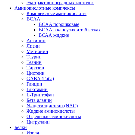
Экстракт виноградных косточек
Аминокислотные комплексы
Комплексные аминокислоты
BCAA
BCAA порошковые
BCAA в капсулах и таблетках
ВСАА жидкие
Аргинин
Лизин
Метионин
Таурин
Теанин
Тирозин
Цистеин
GABA (Габа)
Глицин
Глютамин
L-Триптофан
Бета-аланин
N-ацетилцистеин (NAC)
Жидкие аминокислоты
Отдельные аминокислоты
Цитруллин
Белки
Изолят