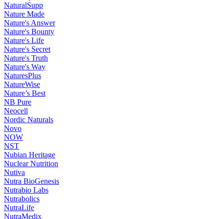
NaturalSupp
Nature Made
Nature's Answer
Nature's Bounty
Nature's Life
Nature's Secret
Nature's Truth
Nature's Way
NaturesPlus
NatureWise
Nature’s Best
NB Pure
Neocell
Nordic Naturals
Novo
NOW
NST
Nubian Heritage
Nuclear Nutrition
Nutiva
Nutra BioGenesis
Nutrabio Labs
Nutrabolics
NutraLife
NutraMedix