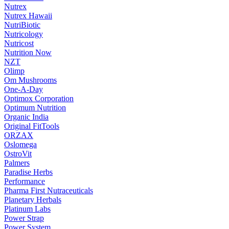
Nutrex
Nutrex Hawaii
NutriBiotic
Nutricology
Nutricost
Nutrition Now
NZT
Olimp
Om Mushrooms
One-A-Day
Optimox Corporation
Optimum Nutrition
Organic India
Original FitTools
ORZAX
Oslomega
OstroVit
Palmers
Paradise Herbs
Performance
Pharma First Nutraceuticals
Planetary Herbals
Platinum Labs
Power Strap
Power System