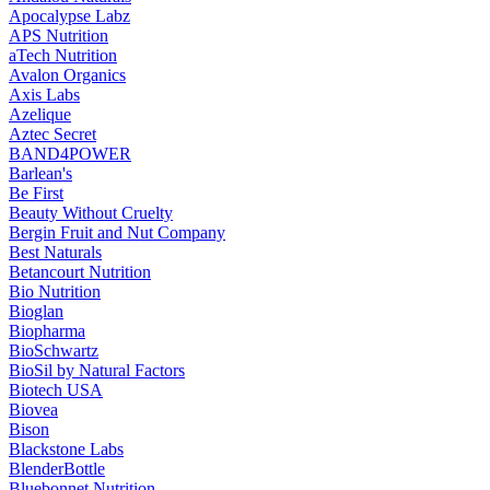
Apocalypse Labz
APS Nutrition
aTech Nutrition
Avalon Organics
Axis Labs
Azelique
Aztec Secret
BAND4POWER
Barlean's
Be First
Beauty Without Cruelty
Bergin Fruit and Nut Company
Best Naturals
Betancourt Nutrition
Bio Nutrition
Bioglan
Biopharma
BioSchwartz
BioSil by Natural Factors
Biotech USA
Biovea
Bison
Blackstone Labs
BlenderBottle
Bluebonnet Nutrition