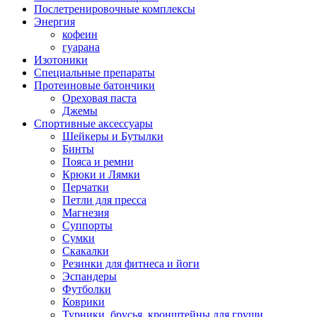
Послетренировочные комплексы
Энергия
кофеин
гуарана
Изотоники
Специальные препараты
Протеиновые батончики
Ореховая паста
Джемы
Спортивные аксессуары
Шейкеры и Бутылки
Бинты
Пояса и ремни
Крюки и Лямки
Перчатки
Петли для пресса
Магнезия
Суппорты
Сумки
Скакалки
Резинки для фитнеса и йоги
Эспандеры
Футболки
Коврики
Турники, брусья, кронштейны для груши