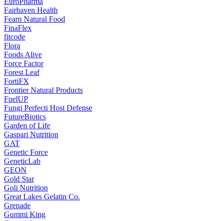
EuroPharma
Fairhaven Health
Fearn Natural Food
FinaFlex
fitcode
Flora
Foods Alive
Force Factor
Forest Leaf
FortiFX
Frontier Natural Products
FuelUP
Fungi Perfecti Host Defense
FutureBiotics
Garden of Life
Gaspari Nutrition
GAT
Genetic Force
GeneticLab
GEON
Gold Star
Goli Nutrition
Great Lakes Gelatin Co.
Grenade
Gummi King