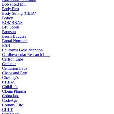
Bob's Red Mill
Body First
Body Strong (США)
Boiron
BOMBBAR
BPI Sports
Bronson
Brush Buddies
Brutal Nutrition
BSN
California Gold Nutrition
Cardiovascular Research Ltd.
Carlson Labs
Cellucor
Centurion Labz
Chaos and Pain
Chef Jay's
CHIBA
ChildLife
Cloma Pharma
Cobra labs
CodeAge
Country Life
CULT