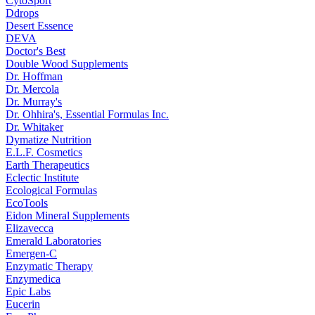
CytoSport
Ddrops
Desert Essence
DEVA
Doctor's Best
Double Wood Supplements
Dr. Hoffman
Dr. Mercola
Dr. Murray's
Dr. Ohhira's, Essential Formulas Inc.
Dr. Whitaker
Dymatize Nutrition
E.L.F. Cosmetics
Earth Therapeutics
Eclectic Institute
Ecological Formulas
EcoTools
Eidon Mineral Supplements
Elizavecca
Emerald Laboratories
Emergen-C
Enzymatic Therapy
Enzymedica
Epic Labs
Eucerin