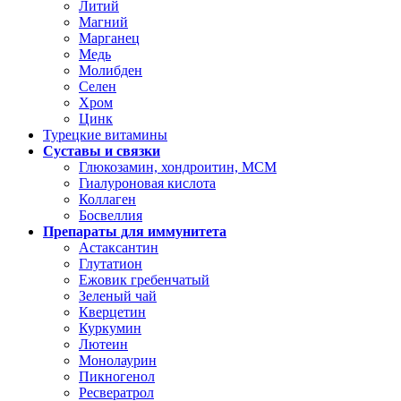
Литий
Магний
Марганец
Медь
Молибден
Селен
Хром
Цинк
Турецкие витамины
Суставы и связки
Глюкозамин, хондроитин, МСМ
Гиалуроновая кислота
Коллаген
Босвеллия
Препараты для иммунитета
Астаксантин
Глутатион
Ежовик гребенчатый
Зеленый чай
Кверцетин
Куркумин
Лютеин
Монолаурин
Пикногенол
Ресвератрол