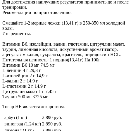
Для достижения наилучших результатов принимать до и после
тренировки.
Рекомендации по приготовлению:
Смешайте 1-2 мерные ложки (13,41 г) в 250-350 мл холодной
воды.
Ингредиенты:
Витамин B6, изолейцин, валин, глютамин, цитруллин малат,
таурин, лимонная кисолота, искуственный ароматизатор,
ацесульфам калия, сукралоза, краситель, пиридоксин HCL.
Питательная ценность: 1 порция(13,41г) На 100г
Витамин B6 10 мг 74,5 мг
L-лейцин 4 г 29,8 г
L-изолейцин 2 г 14,9 г
L-валин 2 г 14,9 г
L-глютамин 2 г 14,9 г
Цитруллин малат 1 г 7,45 г
Таурин 500 мг 3725 мг
Товар НЕ является лекарством.
арбуз (1 кг)
2 890
руб.
виноград (1.24 кг)
2 890
руб.
лимонад (1 кг)
2 890
руб.