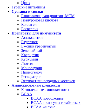
Цинк
Турецкие витамины
Суставы и связки
Глюкозамин, хондроитин, МСМ
Гиалуроновая кислота
Коллаген
Босвеллия
Препараты для иммунитета
Астаксантин
Глутатион
Ежовик гребенчатый
Зеленый чай
Кверцетин
Куркумин
Лютеин
Монолаурин
Пикногенол
Ресвератрол
Экстракт виноградных косточек
Аминокислотные комплексы
Комплексные аминокислоты
BCAA
BCAA порошковые
BCAA в капсулах и таблетках
ВСАА жидкие