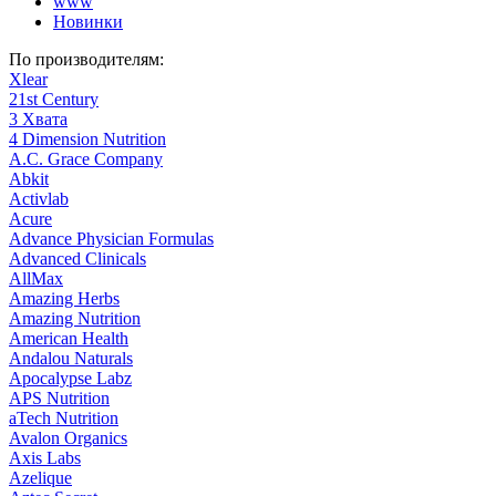
www
Новинки
По производителям:
Xlear
21st Century
3 Хвата
4 Dimension Nutrition
A.C. Grace Company
Abkit
Activlab
Acure
Advance Physician Formulas
Advanced Clinicals
AllMax
Amazing Herbs
Amazing Nutrition
American Health
Andalou Naturals
Apocalypse Labz
APS Nutrition
aTech Nutrition
Avalon Organics
Axis Labs
Azelique