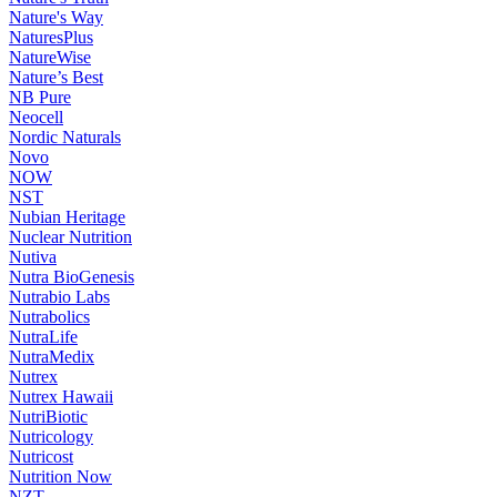
Nature's Way
NaturesPlus
NatureWise
Nature’s Best
NB Pure
Neocell
Nordic Naturals
Novo
NOW
NST
Nubian Heritage
Nuclear Nutrition
Nutiva
Nutra BioGenesis
Nutrabio Labs
Nutrabolics
NutraLife
NutraMedix
Nutrex
Nutrex Hawaii
NutriBiotic
Nutricology
Nutricost
Nutrition Now
NZT