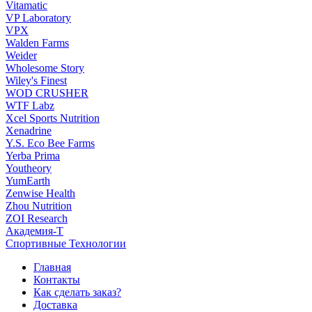
Vitamatic
VP Laboratory
VPX
Walden Farms
Weider
Wholesome Story
Wiley's Finest
WOD CRUSHER
WTF Labz
Xcel Sports Nutrition
Xenadrine
Y.S. Eco Bee Farms
Yerba Prima
Youtheory
YumEarth
Zenwise Health
Zhou Nutrition
ZOI Research
Академия-Т
Спортивные Технологии
Главная
Контакты
Как сделать заказ?
Доставка