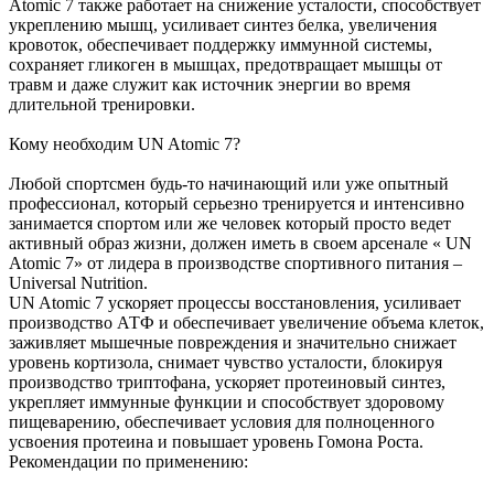
Atomic 7 также работает на снижение усталости, способствует
укреплению мышц, усиливает синтез белка, увеличения
кровоток, обеспечивает поддержку иммунной системы,
сохраняет гликоген в мышцах, предотвращает мышцы от
травм и даже служит как источник энергии во время
длительной тренировки.
Кому необходим UN Atomic 7?
Любой спортсмен будь-то начинающий или уже опытный
профессионал, который серьезно тренируется и интенсивно
занимается спортом или же человек который просто ведет
активный образ жизни, должен иметь в своем арсенале « UN
Atomic 7» от лидера в производстве спортивного питания –
Universal Nutrition.
UN Atomic 7 ускоряет процессы восстановления, усиливает
производство АТФ и обеспечивает увеличение объема клеток,
заживляет мышечные повреждения и значительно снижает
уровень кортизола, снимает чувство усталости, блокируя
производство триптофана, ускоряет протеиновый синтез,
укрепляет иммунные функции и способствует здоровому
пищеварению, обеспечивает условия для полноценного
усвоения протеина и повышает уровень Гомона Роста.
Рекомендации по применению: