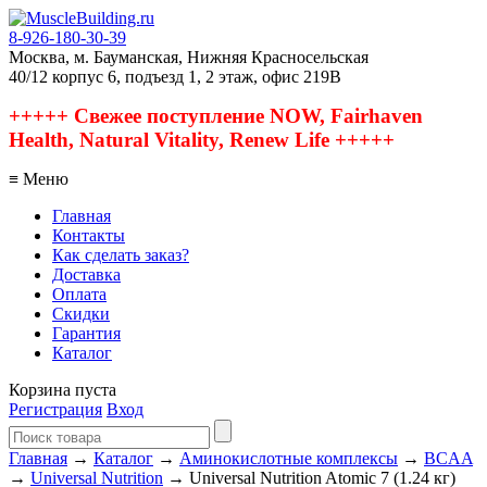
8-926-180-30-39
Москва, м. Бауманская, Нижняя Красносельская
40/12 корпус 6, подъезд 1, 2 этаж, офис 219В
+++++ Свежее поступление NOW, Fairhaven
Health, Natural Vitality, Renew Life +++++
≡ Меню
Главная
Контакты
Как сделать заказ?
Доставка
Оплата
Скидки
Гарантия
Каталог
Корзина пуста
Регистрация
Вход
Главная
→
Каталог
→
Аминокислотные комплексы
→
BCAA
→
Universal Nutrition
→ Universal Nutrition Atomic 7 (1.24 кг)