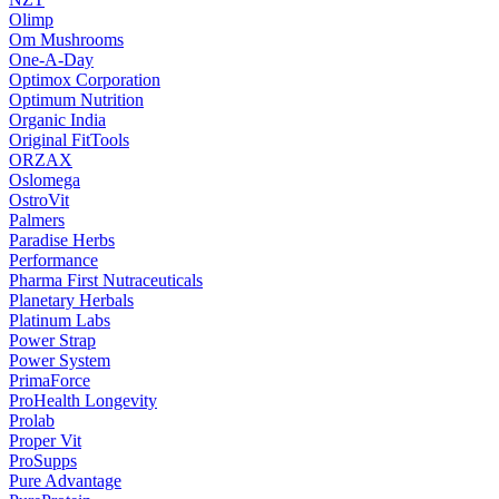
Olimp
Om Mushrooms
One-A-Day
Optimox Corporation
Optimum Nutrition
Organic India
Original FitTools
ORZAX
Oslomega
OstroVit
Palmers
Paradise Herbs
Performance
Pharma First Nutraceuticals
Planetary Herbals
Platinum Labs
Power Strap
Power System
PrimaForce
ProHealth Longevity
Prolab
Proper Vit
ProSupps
Pure Advantage