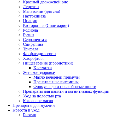
Красный дрожжевой рис
Лецитин
Мелатонин (для сна)
Наттокиназа
Ниацин
Расторопша (Силимарин)
Родиола
Рутин
Серрапептаза
Спирулина
Трифала
Фосфатидилсерин
Хлорофилл
Пищеварение (пробиотики)
Клетчатка
Женское здоровье
Масло вечерней примулы
Пренатальные витамины
Формулы до и после беременности
Препараты для памяти и когнитивных функций
Уход за полостью рта
Кокосовое масло
Препараты для мужчин
Красота и уход
Биотин