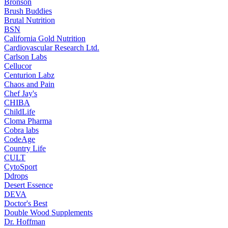
Bronson
Brush Buddies
Brutal Nutrition
BSN
California Gold Nutrition
Cardiovascular Research Ltd.
Carlson Labs
Cellucor
Centurion Labz
Chaos and Pain
Chef Jay's
CHIBA
ChildLife
Cloma Pharma
Cobra labs
CodeAge
Country Life
CULT
CytoSport
Ddrops
Desert Essence
DEVA
Doctor's Best
Double Wood Supplements
Dr. Hoffman