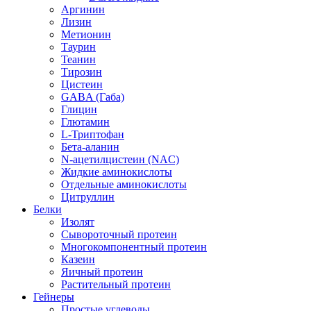
Аргинин
Лизин
Метионин
Таурин
Теанин
Тирозин
Цистеин
GABA (Габа)
Глицин
Глютамин
L-Триптофан
Бета-аланин
N-ацетилцистеин (NAC)
Жидкие аминокислоты
Отдельные аминокислоты
Цитруллин
Белки
Изолят
Сывороточный протеин
Многокомпонентный протеин
Казеин
Яичный протеин
Растительный протеин
Гейнеры
Простые углеводы