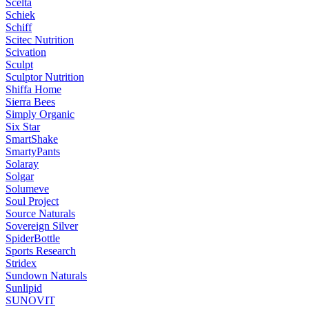
Scelta
Schiek
Schiff
Scitec Nutrition
Scivation
Sculpt
Sculptor Nutrition
Shiffa Home
Sierra Bees
Simply Organic
Six Star
SmartShake
SmartyPants
Solaray
Solgar
Solumeve
Soul Project
Source Naturals
Sovereign Silver
SpiderBottle
Sports Research
Stridex
Sundown Naturals
Sunlipid
SUNOVIT