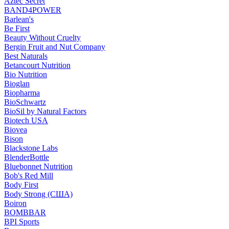
Aztec Secret
BAND4POWER
Barlean's
Be First
Beauty Without Cruelty
Bergin Fruit and Nut Company
Best Naturals
Betancourt Nutrition
Bio Nutrition
Bioglan
Biopharma
BioSchwartz
BioSil by Natural Factors
Biotech USA
Biovea
Bison
Blackstone Labs
BlenderBottle
Bluebonnet Nutrition
Bob's Red Mill
Body First
Body Strong (США)
Boiron
BOMBBAR
BPI Sports