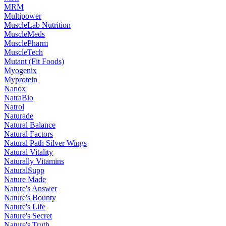
MRM
Multipower
MuscleLab Nutrition
MuscleMeds
MusclePharm
MuscleTech
Mutant (Fit Foods)
Myogenix
Myprotein
Nanox
NatraBio
Natrol
Naturade
Natural Balance
Natural Factors
Natural Path Silver Wings
Natural Vitality
Naturally Vitamins
NaturalSupp
Nature Made
Nature's Answer
Nature's Bounty
Nature's Life
Nature's Secret
Nature's Truth