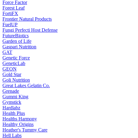
Force Factor
Forest Leaf
FortiFX
Frontier Natural Products
FuelUP
Fungi Perfecti Host Defense
FutureBiotics
Garden of Life
Gaspari Nutrition
GAT
Genetic Force
GeneticLab
GEON
Gold Star
Goli Nutrition
Great Lakes Gelatin Co.
Grenade
Gummi King
Gymstick
Hardlabz
Health Plus
Healths Harmony
Healthy Origins
Heather's Tummy Care
Hell Labs