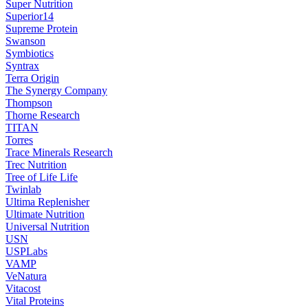
Super Nutrition
Superior14
Supreme Protein
Swanson
Symbiotics
Syntrax
Terra Origin
The Synergy Company
Thompson
Thorne Research
TITAN
Torres
Trace Minerals Research
Trec Nutrition
Tree of Life Life
Twinlab
Ultima Replenisher
Ultimate Nutrition
Universal Nutrition
USN
USPLabs
VAMP
VeNatura
Vitacost
Vital Proteins