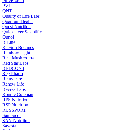
PureProtein
PVL
QNT
Quality of Life Labs
Quantum Health
Quest Nutrition
Quicksilver Scientific
Qunol
R-Line
RaeSun Botanics
Rainbow Light
Real Mushrooms
Red Star Labs
REDCON1
Reg Pharm
Rejuvicare
Renew Life
Reviva Labs
Ronnie Coleman
RPS Nutrition
RSP Nutrition
RUSSPORT
Sambucol
SAN Nutrition
Savesta