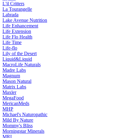
L'il Critters
La Tourangelle
Labrada
Lake Avenue Nutrition
Life Enhancement
Life Extension
Life Flo Health
Life Time
Life-flo
Lily of the Desert
Liquid&Liquid
MacroLife Naturals
Madre Labs
Magnum
Mason Natural
Matrix Labs
Maxler
MegaFood
MericanMeds
MHP
Michael's Naturopathic
Mild By Nature
Mommy's Bliss
Morningstar Minerals
MRI