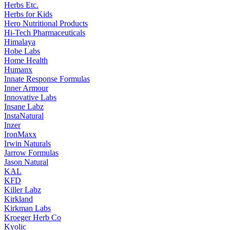
Herbs Etc.
Herbs for Kids
Hero Nutritional Products
Hi-Tech Pharmaceuticals
Himalaya
Hobe Labs
Home Health
Humanx
Innate Response Formulas
Inner Armour
Innovative Labs
Insane Labz
InstaNatural
Inzer
IronMaxx
Irwin Naturals
Jarrow Formulas
Jason Natural
KAL
KFD
Killer Labz
Kirkland
Kirkman Labs
Kroeger Herb Co
Kyolic