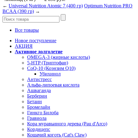
←
Universal Nutrition Atomic 7 (400 гр)
Optimum Nutrition PRO
BCAA (390 гр)
→
Все товары
Новое поступление
АКЦИЯ
Активное долголетие
OMEGA-3 (жирные кислоты)
5-HTP (Триптофан)
CoQ-10 (Коэнзим Q10)
Убихинол
Антистресс
Альфа-липоевая кислота
Ашваганда
Берберин
Бетаин
Бромелайн
Гинкго Билоба
Гравиола
Кора муравьиного дерева (Pau d'Arco)
Кордицепс
Кошачий коготь (Cat's Claw)