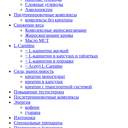
Сложные углеводы
Амилопектин
Предтренировочные комплексы
комплексы без креатина
Снижение веса
Комплексные жиросжигающие
Жиросжигающие кремы
Масло МСТ
L-Carnitine
~ L-карнитин жидкий
~ L-карнитин в капсулах и таблетках
~ L-карнитин в порошке
~ Acetyl L-Carnitine
Сила, выносливость
креатин моногидрат
креатин в капсулах
креатин с транспортной системой
Повышение тестостерона
Послетренировочные комплексы
Энергия
кофеин
гуарана
Изотоники
Специальные препараты
Протеиновые батончики