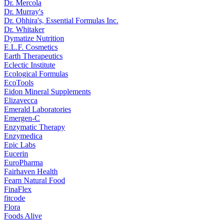
Dr. Mercola
Dr. Murray's
Dr. Ohhira's, Essential Formulas Inc.
Dr. Whitaker
Dymatize Nutrition
E.L.F. Cosmetics
Earth Therapeutics
Eclectic Institute
Ecological Formulas
EcoTools
Eidon Mineral Supplements
Elizavecca
Emerald Laboratories
Emergen-C
Enzymatic Therapy
Enzymedica
Epic Labs
Eucerin
EuroPharma
Fairhaven Health
Fearn Natural Food
FinaFlex
fitcode
Flora
Foods Alive