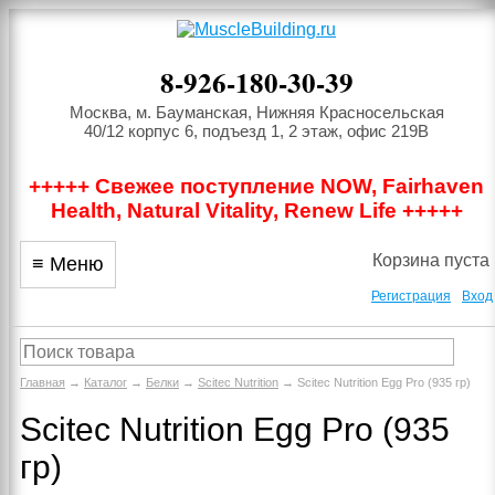
8-926-180-30-39
Москва, м. Бауманская, Нижняя Красносельская
40/12 корпус 6, подъезд 1, 2 этаж, офис 219В
+++++ Свежее поступление NOW, Fairhaven
Health, Natural Vitality, Renew Life +++++
Корзина пуста
≡ Меню
Регистрация
Вход
Главная
→
Каталог
→
Белки
→
Scitec Nutrition
→ Scitec Nutrition Egg Pro (935 гр)
Scitec Nutrition Egg Pro (935
гр)