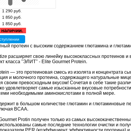
1 290
руб.
1 850
руб.
1 850
руб.
 наличии.
ступлении
ный протеин с высоким содержанием глютамина и глютам
ize расширяет свою линейку высококлассных протеинов и 
т класса "ЭЛИТ" - Elite Gourmet Protein.
rotein — это протеиновая смесь из изолята и концентрата 
ьция и молочного протеина, содержащего натуральные мицел
я своим превосходным вкусом! Сочетая в себе такие различ
ько удовлетворяет самые изысканные вкусовые потребности
семи необходимыми аминокислотами в полной мере.
содержит в большом количестве глютамин и глютаминовые 
ключая BCAA.
 Gourmet Protin получен только из самых высококачественны
n использованы самые последние технологии очистки и полу
оказатели PER (коэффициент эффективности протеина) и PDC