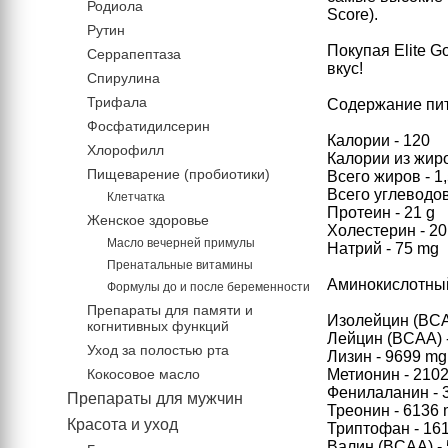
Родиола
Score).
Рутин
Покупая Elite G
Серрапептаза
вкус!
Спирулина
Трифала
Содержание пит
Фосфатидилсерин
Калории - 120
Хлорофилл
Калории из жиро
Пищеварение (пробиотики)
Всего жиров - 1
Всего углеводов
Клетчатка
Протеин - 21 g
Женское здоровье
Холестерин - 2
Масло вечерней примулы
Натрий - 75 mg
Пренатальные витамины
Аминокислотны
Формулы до и после беременности
Препараты для памяти и
Изолейцин (BCA
когнитивных функций
Лейцин (BCAA) 
Уход за полостью рта
Лизин - 9699 m
Кокосовое масло
Метионин - 210
Фенилаланин - 
Препараты для мужчин
Треонин - 6136
Красота и уход
Триптофан - 16
Валин (BCAA) -