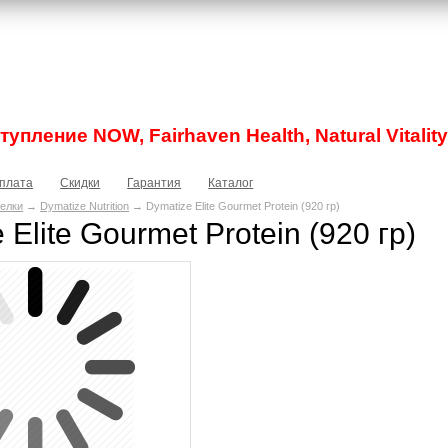
упление NOW, Fairhaven Health, Natural Vitality
плата
Скидки
Гарантия
Каталог
елки
→
Dymatize Nutrition
→ Dymatize Elite Gourmet Protein (920 гр)
 Elite Gourmet Protein (920 гр)