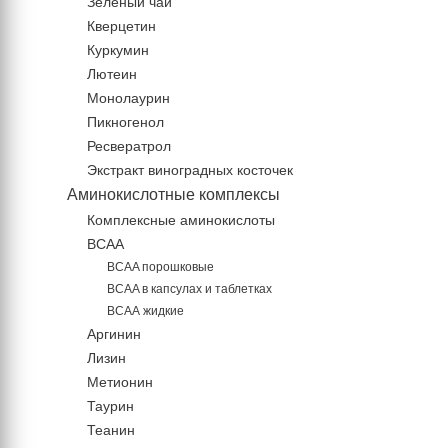
Зеленый чай
Кверцетин
Куркумин
Лютеин
Монолаурин
Пикногенол
Ресвератрол
Экстракт виноградных косточек
Аминокислотные комплексы
Комплексные аминокислоты
BCAA
BCAA порошковые
BCAA в капсулах и таблетках
ВСАА жидкие
Аргинин
Лизин
Метионин
Таурин
Теанин