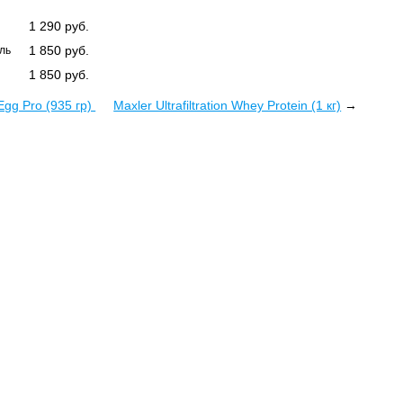
1 290
руб.
1 850
руб.
ль
1 850
руб.
 Egg Pro (935 гр)
Maxler Ultrafiltration Whey Protein (1 кг)
→