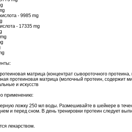
mg
 mg
кислота - 9985 mg
mg
ислота - 17335 mg
g
 mg
mg
g
mg
енты:
ротеиновая матрица (концентрат сывороточного протеина,
чная протеиновая матрица (молочный протеин, содержит м
альные и искусств
по применению:
ерную ложку 250 мл воды. Размешивайте в шейкере в течени
 днем и перед сном. В день тренировки протеин следует выпи
тся лекарством.