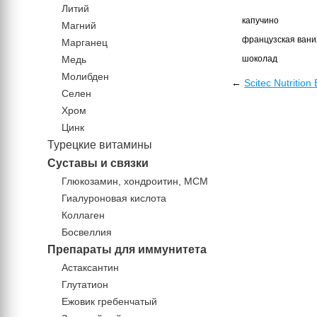
Литий
капучино
Магний
французская вани
Марганец
Медь
шоколад
Молибден
←
Scitec Nutrition
Селен
Хром
Цинк
Турецкие витамины
Суставы и связки
Глюкозамин, хондроитин, МСМ
Гиалуроновая кислота
Коллаген
Босвеллия
Препараты для иммунитета
Астаксантин
Глутатион
Ежовик гребенчатый