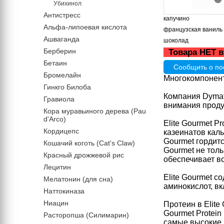
Убихинол
Антистресс
капучино
Альфа-липоевая кислота
французская ваниль
Ашваганда
шоколад
Берберин
Товара НЕТ в
Бетаин
Сообщить о по
Бромелайн
Многокомпонент
Гинкго Билоба
Компания Dymat
Гравиола
внимания продук
Кора муравьиного дерева (Pau
d'Arco)
Elite Gourmet P
Кордицепс
казеинатов кал
Gourmet гордитс
Кошачий коготь (Cat's Claw)
Gourmet не тол
Красный дрожжевой рис
обеспечивает в
Лецитин
Elite Gourmet 
Мелатонин (для сна)
аминокислот, в
Наттокиназа
Ниацин
Протеин в Elite
Gourmet Protei
Расторопша (Силимарин)
самые высокие п