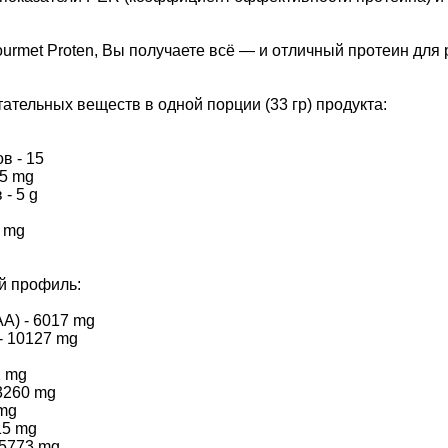
ourmet Proten, Вы получаете всё — и отличный протеин дл
ательных веществ в одной порции (33 гр) продукта:
в - 15
,5 mg
 - 5 g
0 mg
й профиль:
A) - 6017 mg
- 10127 mg
g
2 mg
3260 mg
 mg
15 mg
 5773 mg