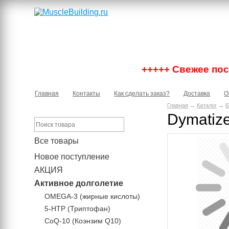
+++++ Свежее пост
Главная
Контакты
Как сделать заказ?
Доставка
О
Главная
→
Каталог
→
Б
Dymatize
Все товары
Новое поступление
АКЦИЯ
Активное долголетие
OMEGA-3 (жирные кислоты)
5-HTP (Триптофан)
CoQ-10 (Коэнзим Q10)