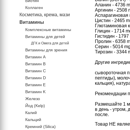
Биотин
Аланин - 4736 
Коллаген
Аргинин - 2508
Косметика, крема, мази
Аспарагиновая 
Цистин - 2465 
Витамины
Глютаминовая к
Комплексные витамины
Глицин - 1714 m
Гистидин - 1797
Витамины для детей
Пролин - 6358 
ДГК и Омега для детей
Серин - 5014 m
Витамины для зрения
Тирозин - 3344 
Витамин А
Другие ингреди
Витамин В
Витамин C
сывороточная п
Витамин D
пептиды), моло
кальция), натур
Витамин Е
Витамин K
Рекомендации 
Железо
Размешайте 1 м
Йод (Kelp)
в день - утром,
Калий
после.
Кальций
Товар НЕ являе
Кремний (Silica)