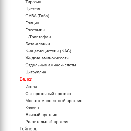
Тирозин
Цистеин
GABA (Габа)
Глицин
Глютамин
L-Триптофан
Бета-аланин
N-ацетилцистеин (NAC)
Жидкие аминокислоты
Отдельные аминокислоты
Цитруллин
Белки
Изолят
Сывороточный протеин
Многокомпонентный протеин
Казеин
Яичный протеин
Растительный протеин
Гейнеры