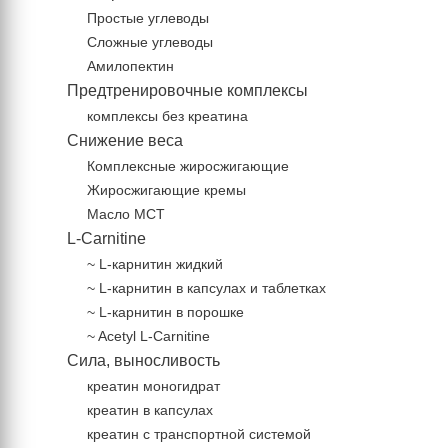
Простые углеводы
Сложные углеводы
Амилопектин
Предтренировочные комплексы
комплексы без креатина
Снижение веса
Комплексные жиросжигающие
Жиросжигающие кремы
Масло МСТ
L-Carnitine
~ L-карнитин жидкий
~ L-карнитин в капсулах и таблетках
~ L-карнитин в порошке
~ Acetyl L-Carnitine
Сила, выносливость
креатин моногидрат
креатин в капсулах
креатин с транспортной системой