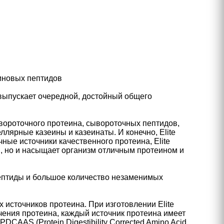
иновых пептидов
выпускает очередной, достойный общего
сывороточного протеина, сывороточных пептидов,
лярные казеины и казеинаты. И конечно, Elite
ные источники качественного протеина, Elite
, но и насыщает организм отличным протеином и
пептиды и большое количество незаменимых
х источников протеина. При изготовлении Elite
чения протеина, каждый источник протеина имеет
AAS (Protein Digestibility Corrected Amino Acid