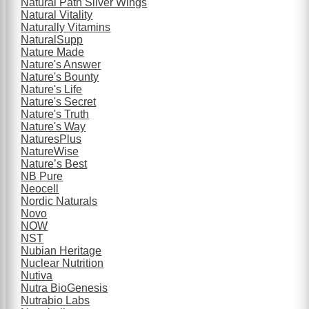
Natural Path Silver Wings
Natural Vitality
Naturally Vitamins
NaturalSupp
Nature Made
Nature's Answer
Nature's Bounty
Nature's Life
Nature's Secret
Nature's Truth
Nature's Way
NaturesPlus
NatureWise
Nature’s Best
NB Pure
Neocell
Nordic Naturals
Novo
NOW
NST
Nubian Heritage
Nuclear Nutrition
Nutiva
Nutra BioGenesis
Nutrabio Labs