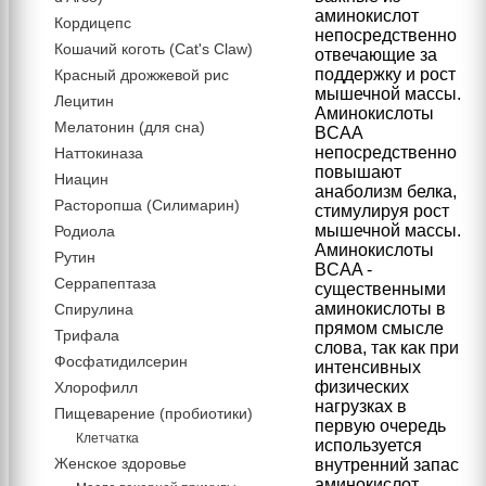
аминокислот
Кордицепс
непосредственно
Кошачий коготь (Cat's Claw)
отвечающие за
поддержку и рост
Красный дрожжевой рис
мышечной массы.
Лецитин
Аминокислоты
Мелатонин (для сна)
BCAA
непосредственно
Наттокиназа
повышают
Ниацин
анаболизм белка,
Расторопша (Силимарин)
стимулируя рост
мышечной массы.
Родиола
Аминокислоты
Рутин
BCAA -
Серрапептаза
существенными
аминокислоты в
Спирулина
прямом смысле
Трифала
слова, так как при
Фосфатидилсерин
интенсивных
физических
Хлорофилл
нагрузках в
Пищеварение (пробиотики)
первую очередь
Клетчатка
используется
Женское здоровье
внутренний запас
аминокислот