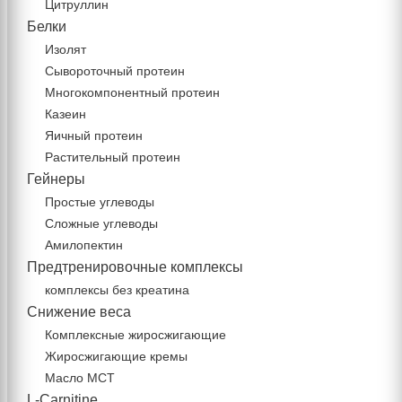
Цитруллин
Белки
Изолят
Сывороточный протеин
Многокомпонентный протеин
Казеин
Яичный протеин
Растительный протеин
Гейнеры
Простые углеводы
Сложные углеводы
Амилопектин
Предтренировочные комплексы
комплексы без креатина
Снижение веса
Комплексные жиросжигающие
Жиросжигающие кремы
Масло МСТ
L-Carnitine