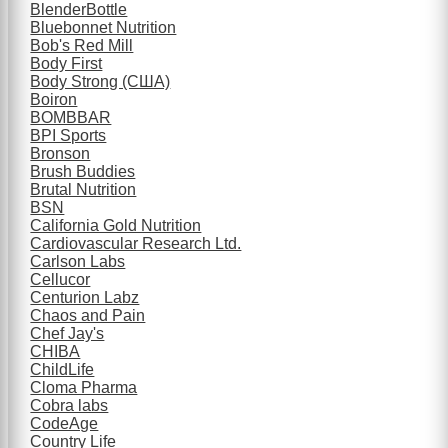
BlenderBottle
Bluebonnet Nutrition
Bob's Red Mill
Body First
Body Strong (США)
Boiron
BOMBBAR
BPI Sports
Bronson
Brush Buddies
Brutal Nutrition
BSN
California Gold Nutrition
Cardiovascular Research Ltd.
Carlson Labs
Cellucor
Centurion Labz
Chaos and Pain
Chef Jay's
CHIBA
ChildLife
Cloma Pharma
Cobra labs
CodeAge
Country Life