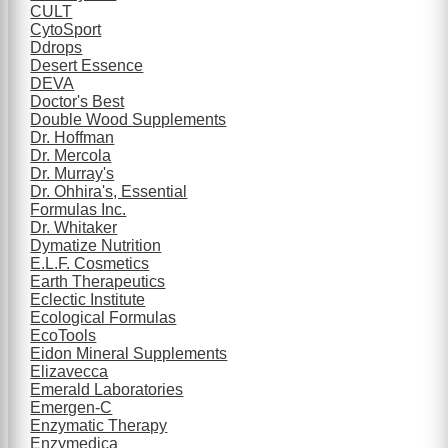
CULT
CytoSport
Ddrops
Desert Essence
DEVA
Doctor's Best
Double Wood Supplements
Dr. Hoffman
Dr. Mercola
Dr. Murray's
Dr. Ohhira's, Essential
Formulas Inc.
Dr. Whitaker
Dymatize Nutrition
E.L.F. Cosmetics
Earth Therapeutics
Eclectic Institute
Ecological Formulas
EcoTools
Eidon Mineral Supplements
Elizavecca
Emerald Laboratories
Emergen-C
Enzymatic Therapy
Enzymedica