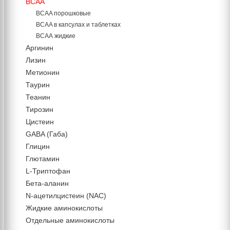
BCAA
BCAA порошковые
BCAA в капсулах и таблетках
ВСАА жидкие
Аргинин
Лизин
Метионин
Таурин
Теанин
Тирозин
Цистеин
GABA (Габа)
Глицин
Глютамин
L-Триптофан
Бета-аланин
N-ацетилцистеин (NAC)
Жидкие аминокислоты
Отдельные аминокислоты