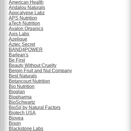
American Health
Andalou Naturals
Apocalypse Labz
APS Nutrition
aTech Nutrition
Avalon Organics
Axis Labs
Azelique
Aztec Secret
BAND4POWER
Barlean's
Be First
Beauty Without Cruelty
Bergin Fruit and Nut Company
Best Naturals
Betancourt Nutrition
Bio Nutrition
Bioglan
Biopharma
BioSchwartz
BioSil by Natural Factors
Biotech USA
Biovea
Bison
Blackstone Labs