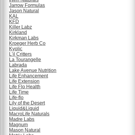
Jarrow Formulas
Jason Natural
KAL
KFD
Killer Labz
Kirkland
Kirkman Labs
Kroeger Herb Co
Kyolic
L'il Critters
La Tourangelle
Labrada
Lake Avenue Nutrition
Life Enhancement
Life Extension
Life Flo Health
Life Time
Life-flo
Lily of the Desert
Liquid&Liquid
MacroLife Naturals
Madre Labs
Magnum
Mason Natural