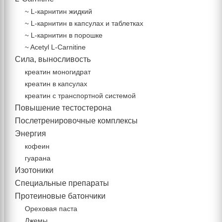
~ L-карнитин жидкий
~ L-карнитин в капсулах и таблетках
~ L-карнитин в порошке
~ Acetyl L-Carnitine
Сила, выносливость
креатин моногидрат
креатин в капсулах
креатин с транспортной системой
Повышение тестостерона
Послетренировочные комплексы
Энергия
кофеин
гуарана
Изотоники
Специальные препараты
Протеиновые батончики
Ореховая паста
Джемы