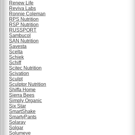
Renew Life
Reviva Labs
Ronnie Coleman
RPS Nutrition
RSP Nutrition
RUSSPORT
Sambucol
SAN Nutrition
Savesta
Scelta
Schiek
Schiff
Scitec Nutrition
Scivation
Sculpt
Sculptor Nutrition
Shiffa Home
Sierra Bees
Simply Organic
Six Star
SmartShake
SmartyPants
Solaray
Solgar
Solumeve