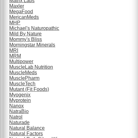
Matrix Labs
Maxler
MegaFood
MericanMeds
MHP
Michael's Naturopathic
Mild By Nature
Mommy's Bliss
Morningstar Minerals
MRI
MRM
Multipower
MuscleLab Nutrition
MuscleMeds
MusclePharm
MuscleTech
Mutant (Fit Foods)
Myogenix
Myprotein
Nanox
NatraBio
Natrol
Naturade
Natural Balance
Natural Factors