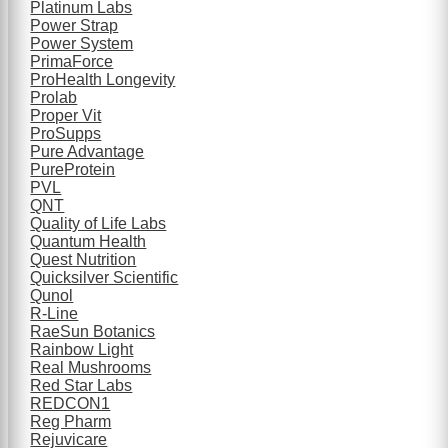
Platinum Labs
Power Strap
Power System
PrimaForce
ProHealth Longevity
Prolab
Proper Vit
ProSupps
Pure Advantage
PureProtein
PVL
QNT
Quality of Life Labs
Quantum Health
Quest Nutrition
Quicksilver Scientific
Qunol
R-Line
RaeSun Botanics
Rainbow Light
Real Mushrooms
Red Star Labs
REDCON1
Reg Pharm
Rejuvicare