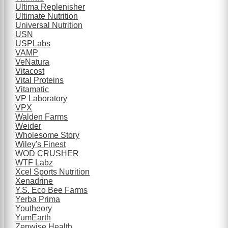
Ultima Replenisher
Ultimate Nutrition
Universal Nutrition
USN
USPLabs
VAMP
VeNatura
Vitacost
Vital Proteins
Vitamatic
VP Laboratory
VPX
Walden Farms
Weider
Wholesome Story
Wiley's Finest
WOD CRUSHER
WTF Labz
Xcel Sports Nutrition
Xenadrine
Y.S. Eco Bee Farms
Yerba Prima
Youtheory
YumEarth
Zenwise Health