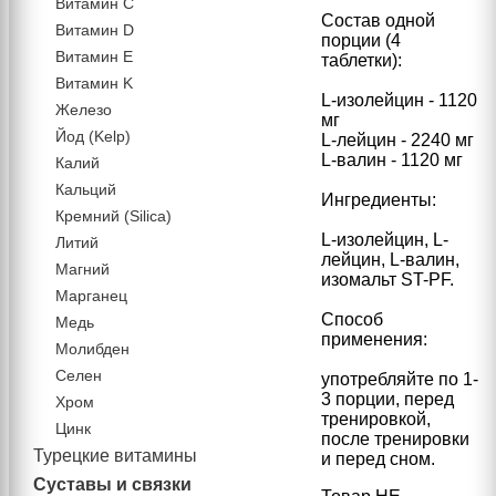
Витамин C
Состав одной
Витамин D
порции (4
Витамин Е
таблетки):
Витамин K
L-изолейцин - 1120
Железо
мг
Йод (Kelp)
L-лейцин - 2240 мг
L-валин - 1120 мг
Калий
Кальций
Ингредиенты:
Кремний (Silica)
L-изолейцин, L-
Литий
лейцин, L-валин,
Магний
изомальт ST-PF.
Марганец
Способ
Медь
применения:
Молибден
Селен
употребляйте по 1-
3 порции, перед
Хром
тренировкой,
Цинк
после тренировки
Турецкие витамины
и перед сном.
Суставы и связки