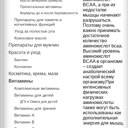
Масло вечерней примулы
BCAA, а при их
Пренатальные витамины
недостатке
Формулы до и после беременности
мышцы начинают
Препараты для памяти и
разрушаться.
когнитивных функций
Поэтому очень
важно принимать
Уход за полостью рта
достаточное
Кокосовое масло
количество
Препараты для мужчин
аминокислот bcaa.
Высокий уровень
Красота и уход
аминокислот
Биотин
ВCAA в организме
– создает
Коллаген
анаболический
Косметика, крема, мази
настрой всему
Витамины
организму.При
интенсивных
Комплексные витамины
физических
Витамины для детей
нагрузках
ДГК и Омега для детей
аминокислоты
также могут быть
Витамины для зрения
использованы как
Витамин А
дополнительная
Витамин В
энергия для мышц.