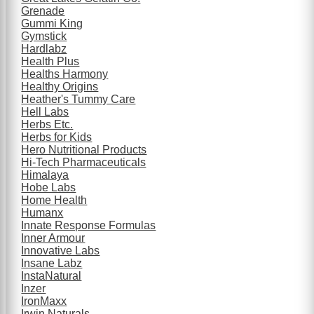
Grenade
Gummi King
Gymstick
Hardlabz
Health Plus
Healths Harmony
Healthy Origins
Heather's Tummy Care
Hell Labs
Herbs Etc.
Herbs for Kids
Hero Nutritional Products
Hi-Tech Pharmaceuticals
Himalaya
Hobe Labs
Home Health
Humanx
Innate Response Formulas
Inner Armour
Innovative Labs
Insane Labz
InstaNatural
Inzer
IronMaxx
Irwin Naturals