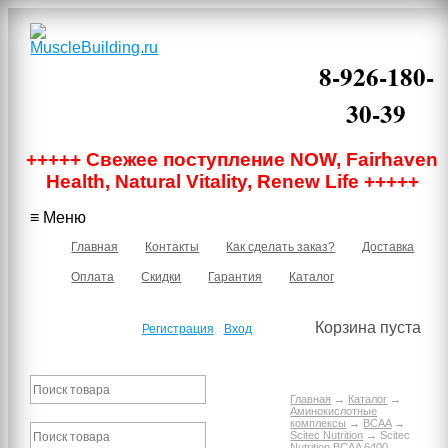
8-926-180-
30-39
Москва, м.
+++++ Свежее поступление NOW, Fairhaven
Бауманская,
Нижняя
Health, Natural Vitality, Renew Life +++++
Красносельская
40/12 корпус 6,
≡ Меню
подъезд 1, 2
этаж, офис 219В
Главная
Контакты
Как сделать заказ?
Доставка
Оплата
Скидки
Гарантия
Каталог
Корзина пуста
Регистрация
Вход
Главная
→
Каталог
→
Аминокислотные
комплексы
→
BCAA
→
Scitec Nutrition
→ Scitec
Nutrition BCAA 6400