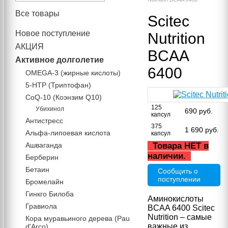
Все товары
Scitec
Новое поступление
Nutrition
АКЦИЯ
BCAA
Активное долголетие
6400
OMEGA-3 (жирные кислоты)
5-HTP (Триптофан)
CoQ-10 (Коэнзим Q10)
125
Убихинол
690
руб.
капсул
Антистресс
375
1 690
руб.
Альфа-липоевая кислота
капсул
Ашваганда
Товара НЕТ в
наличии.
Берберин
Бетаин
Сообщить о
поступлении
Бромелайн
Гинкго Билоба
Аминокислоты
Гравиола
BCAA 6400 Scitec
Nutrition – самые
Кора муравьиного дерева (Pau
важные из
d'Arco)