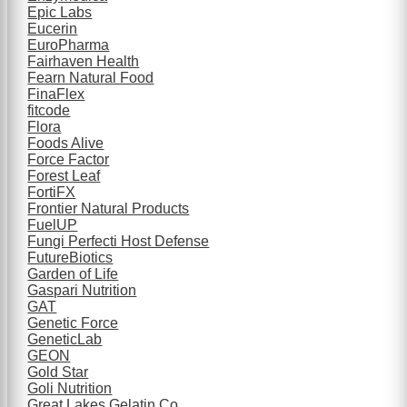
Epic Labs
Eucerin
EuroPharma
Fairhaven Health
Fearn Natural Food
FinaFlex
fitcode
Flora
Foods Alive
Force Factor
Forest Leaf
FortiFX
Frontier Natural Products
FuelUP
Fungi Perfecti Host Defense
FutureBiotics
Garden of Life
Gaspari Nutrition
GAT
Genetic Force
GeneticLab
GEON
Gold Star
Goli Nutrition
Great Lakes Gelatin Co.