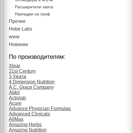
Расширители хвата
Накладки на гриф
Прочее
Hobe Labs
www
Новинки
По производителям:
Xlear
21st Century
3 Хвата
4 Dimension Nutrition
A.C. Grace Company
Abkit
Activlab
Acure
Advance Physician Formulas
Advanced Clinicals
AllMax
Amazing Herbs
Amazing Nutrition