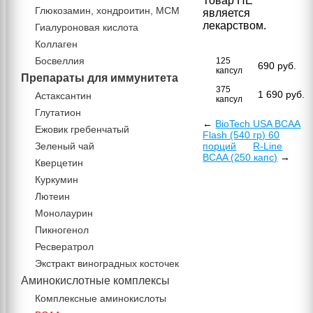
Товар НЕ
Глюкозамин, хондроитин, МСМ
является
лекарством.
Гиалуроновая кислота
Коллаген
Босвеллия
125
690
руб.
капсул
Препараты для иммунитета
375
1 690
руб.
Астаксантин
капсул
Глутатион
←
BioTech USA BCAA
Ежовик гребенчатый
Flash (540 гр) 60
Зеленый чай
порций
R-Line
BCAA (250 капс)
→
Кверцетин
Куркумин
Лютеин
Монолаурин
Пикногенол
Ресвератрол
Экстракт виноградных косточек
Аминокислотные комплексы
Комплексные аминокислоты