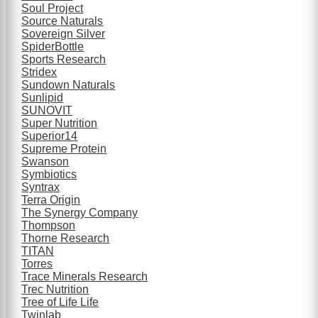
Soul Project
Source Naturals
Sovereign Silver
SpiderBottle
Sports Research
Stridex
Sundown Naturals
Sunlipid
SUNOVIT
Super Nutrition
Superior14
Supreme Protein
Swanson
Symbiotics
Syntrax
Terra Origin
The Synergy Company
Thompson
Thorne Research
TITAN
Torres
Trace Minerals Research
Trec Nutrition
Tree of Life Life
Twinlab