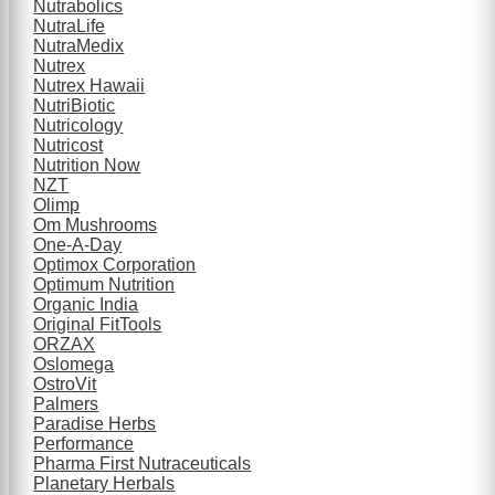
Nutrabolics
NutraLife
NutraMedix
Nutrex
Nutrex Hawaii
NutriBiotic
Nutricology
Nutricost
Nutrition Now
NZT
Olimp
Om Mushrooms
One-A-Day
Optimox Corporation
Optimum Nutrition
Organic India
Original FitTools
ORZAX
Oslomega
OstroVit
Palmers
Paradise Herbs
Performance
Pharma First Nutraceuticals
Planetary Herbals