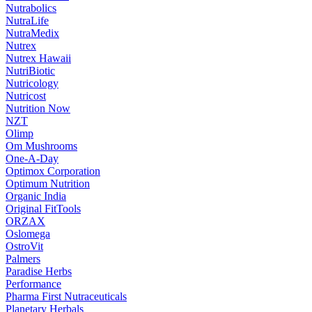
Nutrabolics
NutraLife
NutraMedix
Nutrex
Nutrex Hawaii
NutriBiotic
Nutricology
Nutricost
Nutrition Now
NZT
Olimp
Om Mushrooms
One-A-Day
Optimox Corporation
Optimum Nutrition
Organic India
Original FitTools
ORZAX
Oslomega
OstroVit
Palmers
Paradise Herbs
Performance
Pharma First Nutraceuticals
Planetary Herbals