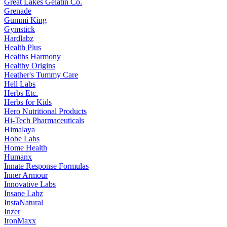
Great Lakes Gelatin Co.
Grenade
Gummi King
Gymstick
Hardlabz
Health Plus
Healths Harmony
Healthy Origins
Heather's Tummy Care
Hell Labs
Herbs Etc.
Herbs for Kids
Hero Nutritional Products
Hi-Tech Pharmaceuticals
Himalaya
Hobe Labs
Home Health
Humanx
Innate Response Formulas
Inner Armour
Innovative Labs
Insane Labz
InstaNatural
Inzer
IronMaxx