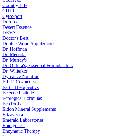
Country Life
CULT
CytoSport
Ddrops
Desert Essence
DEVA
Doctor's Best
Double Wood Supplements
Dr. Hoffman
Dr. Mercola
Dr. Murray's
Dr. Ohhira's, Essential Formulas Inc.
Dr. Whitaker
Dymatize Nutrition
E.L.F. Cosmetics
Earth Therapeutics
Eclectic Institute
Ecological Formulas
EcoTools
Eidon Mineral Supplements
Elizavecca
Emerald Laboratories
Emergen-C
Enzymatic Therapy