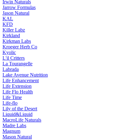
Irwin Naturals
Jarrow Formulas
Jason Natural
KAL
KFD
Killer Labz
Kirkland
Kirkman Labs
Kroeger Herb Co
Kyolic
L'il Critters
La Tourangelle
Labrada
Lake Avenue Nutrition
Life Enhancement
Life Extension
Life Flo Health
Life Time
Life-flo
Lily of the Desert
Liquid&Liquid
MacroLife Naturals
Madre Labs
Magnum
Mason Natural