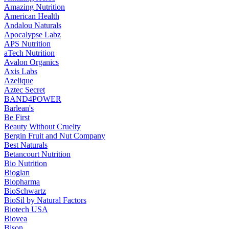
Amazing Nutrition
American Health
Andalou Naturals
Apocalypse Labz
APS Nutrition
aTech Nutrition
Avalon Organics
Axis Labs
Azelique
Aztec Secret
BAND4POWER
Barlean's
Be First
Beauty Without Cruelty
Bergin Fruit and Nut Company
Best Naturals
Betancourt Nutrition
Bio Nutrition
Bioglan
Biopharma
BioSchwartz
BioSil by Natural Factors
Biotech USA
Biovea
Bison