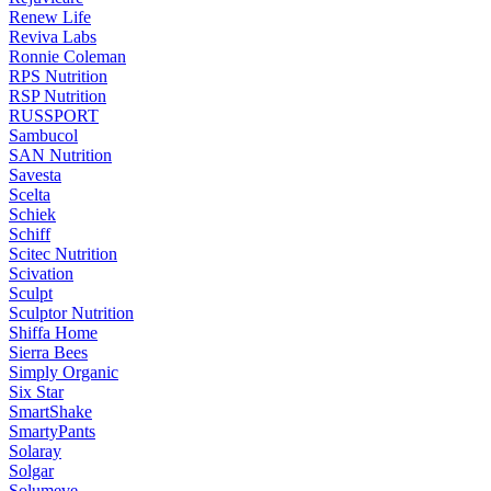
Renew Life
Reviva Labs
Ronnie Coleman
RPS Nutrition
RSP Nutrition
RUSSPORT
Sambucol
SAN Nutrition
Savesta
Scelta
Schiek
Schiff
Scitec Nutrition
Scivation
Sculpt
Sculptor Nutrition
Shiffa Home
Sierra Bees
Simply Organic
Six Star
SmartShake
SmartyPants
Solaray
Solgar
Solumeve