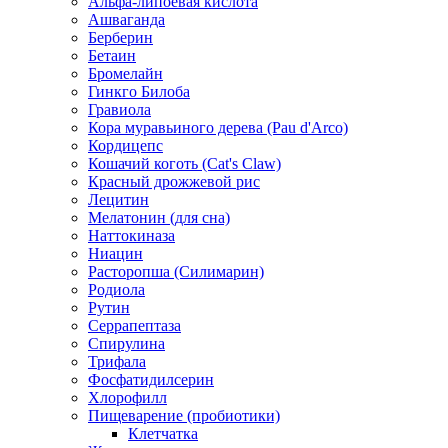
Альфа-липоевая кислота
Ашваганда
Берберин
Бетаин
Бромелайн
Гинкго Билоба
Гравиола
Кора муравьиного дерева (Pau d'Arco)
Кордицепс
Кошачий коготь (Cat's Claw)
Красный дрожжевой рис
Лецитин
Мелатонин (для сна)
Наттокиназа
Ниацин
Расторопша (Силимарин)
Родиола
Рутин
Серрапептаза
Спирулина
Трифала
Фосфатидилсерин
Хлорофилл
Пищеварение (пробиотики)
Клетчатка