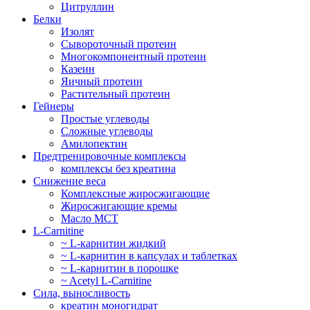
Цитруллин
Белки
Изолят
Сывороточный протеин
Многокомпонентный протеин
Казеин
Яичный протеин
Растительный протеин
Гейнеры
Простые углеводы
Сложные углеводы
Амилопектин
Предтренировочные комплексы
комплексы без креатина
Снижение веса
Комплексные жиросжигающие
Жиросжигающие кремы
Масло МСТ
L-Carnitine
~ L-карнитин жидкий
~ L-карнитин в капсулах и таблетках
~ L-карнитин в порошке
~ Acetyl L-Carnitine
Сила, выносливость
креатин моногидрат