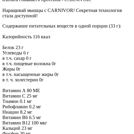
Наращивай мышцы с CARNIVOR! Секретная технология
стала доступной!
Содержание питательных веществ в одной порции (33 г):
Калорийность 116 ккал
Белок 23 г
Углеводы 6 г
в т.ч. сахар 0 г
в т.ч. пищевые волокна 0г
Жиры 0г
в т.ч. насыщенные жиры 0г
в т. ч. холестерин 0г
Витамин А 80 МЕ
Витамин С 25 мг
Тиамин 0.1 мг
Рибофлавин 0.2 мг
Ниацин 8.2 мг
Витамин B6 6.5 мг
Витамин B12 100 мкг
Кальций 23 мг
Фосфор 20 мг