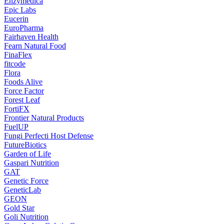
Enzymedica
Epic Labs
Eucerin
EuroPharma
Fairhaven Health
Fearn Natural Food
FinaFlex
fitcode
Flora
Foods Alive
Force Factor
Forest Leaf
FortiFX
Frontier Natural Products
FuelUP
Fungi Perfecti Host Defense
FutureBiotics
Garden of Life
Gaspari Nutrition
GAT
Genetic Force
GeneticLab
GEON
Gold Star
Goli Nutrition