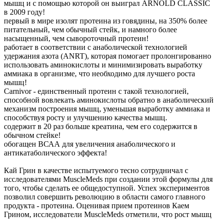
мышц и с помощью которой он выиграл ARNOLD CLASSIC
в 2009 году!
первый в мире изолят протеина из говядины, на 350% более
питательный, чем обычный стейк, и намного более
насыщенный, чем сывороточный протеин!
работает в соответствии с анаболической технологией
удержания азота (ANRT), которая помогает пролонгированно
использовать аминокислоты и минимизировать выработку
аммиака в организме, что необходимо для лучшего роста
мышц!
Carnivor - единственный протеин с такой технологией,
способной вовлекать аминокислоты обратно в анаболический
механизм построения мышц, уменьшая выработку аммиака и
способствуя росту и улучшению качеcтва мышц.
содержит в 20 раз больше креатина, чем его содержится в
обычном стейке!
обогащен ВСАА для увеличения анаболического и
антикатаболического эффекта!
Кай Грин в качестве испытуемого тесно сотрудничал с
исследователями MuscleMeds при создании этой формулы для
того, чтобы сделать ее общедоступной. Успех экспериментов
позволил совершить революцию в области самого главного
продукта - протеина. Оценивая прием протеинов Каем
Грином, исследователи MuscleMeds отметили, что рост мышц