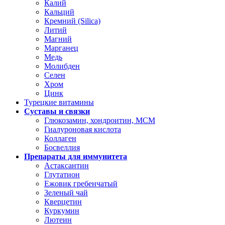
Калий
Кальций
Кремний (Silica)
Литий
Магний
Марганец
Медь
Молибден
Селен
Хром
Цинк
Турецкие витамины
Суставы и связки
Глюкозамин, хондроитин, МСМ
Гиалуроновая кислота
Коллаген
Босвеллия
Препараты для иммунитета
Астаксантин
Глутатион
Ежовик гребенчатый
Зеленый чай
Кверцетин
Куркумин
Лютеин