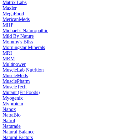
Matrix Labs
Maxler
MegaFood
MericanMeds
MHP
Michael's Naturopathic
Mild By Nature
Mommy's Bliss
Morningstar Minerals
MRI
MRM
Multipower
MuscleLab Nutrition
MuscleMeds
MusclePharm
MuscleTech
Mutant (Fit Foods)
Myogenix
Myprotein
Nanox
NatraBio
Natrol
Naturade
Natural Balance
Natural Factors