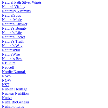
Natural Path Silver Wings
Natural Vitality
Naturally Vitamins
NaturalSupp
Nature Made
Nature's Answer
Nature's Bounty
Nature's Life
Nature's Secret
Nature's Truth
Nature's Way
NaturesPlus
NatureWise
Nature’s Best
NB Pure
Neocell
Nordic Naturals
Novo
NOW
NST
Nubian Heritage
Nuclear Nutrition
Nutiva
Nutra BioGenesis
Nutrabio Labs