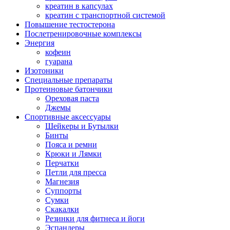
креатин в капсулах
креатин с транспортной системой
Повышение тестостерона
Послетренировочные комплексы
Энергия
кофеин
гуарана
Изотоники
Специальные препараты
Протеиновые батончики
Ореховая паста
Джемы
Спортивные аксессуары
Шейкеры и Бутылки
Бинты
Пояса и ремни
Крюки и Лямки
Перчатки
Петли для пресса
Магнезия
Суппорты
Сумки
Скакалки
Резинки для фитнеса и йоги
Эспандеры