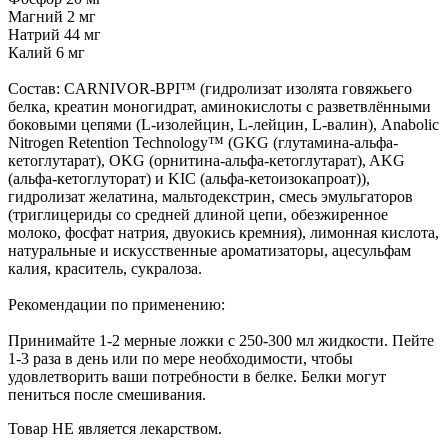
Магний 2 мг
Натрий 44 мг
Калий 6 мг
Состав: CARNIVOR-BPI™ (гидролизат изолята говяжьего
белка, креатин моногидрат, аминокислоты с разветвлёнными
боковыми цепями (L-изолейцин, L-лейцин, L-валин), Anabolic
Nitrogen Retention Technology™ (GKG (глутамина-альфа-
кетоглутарат), OKG (орнитина-альфа-кетоглутарат), AKG
(альфа-кетоглуторат) и KIC (альфа-кетоизокапроат)),
гидролизат желатина, мальтодекстрин, смесь эмульгаторов
(триглицериды со средней длиной цепи, обезжиренное
молоко, фосфат натрия, двуокись кремния), лимонная кислота,
натуральные и искусственные ароматизаторы, ацесульфам
калия, краситель, сукралоза.
Рекомендации по применению:
Принимайте 1-2 мерные ложки с 250-300 мл жидкости. Пейте
1-3 раза в день или по мере необходимости, чтобы
удовлетворить ваши потребности в белке. Белки могут
пениться после смешивания.
Товар НЕ является лекарством.