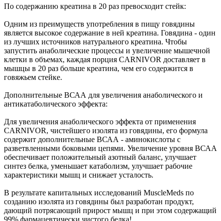
По содержанию креатина в 20 раз превосходит стейк:
Одним из преимуществ употребления в пищу говядины
является высокое содержание в ней креатина. Говядина - один
из лучших источников натурального креатина. Чтобы
запустить анаболические процессы и увеличение мышечной
клетки в объемах, каждая порция CARNIVOR доставляет в
мышцы в 20 раз больше креатина, чем его содержится в
говяжьем стейке.
Дополнительные ВСАА для увеличения анаболического и
антикатаболического эффекта:
Для увеличения анаболического эффекта от применения
CARNIVOR, чистейшего изолята из говядины, его формула
содержит дополнительные ВСАА - аминокислоты с
разветвленными боковыми цепями. Увеличение уровня ВСАА
обеспечивает положительный азотный баланс, улучшает
синтез белка, уменьшает катаболизм, улучшает рабочие
характеристики мышц и снижает усталость.
В результате капитальных исследований MuscleMeds по
созданию изолята из говядины был разработан продукт,
дающий потрясающий прирост мышц и при этом содержащий
99% фармацевтически чистого белка!