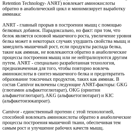
Retention Technology- ANRT) вовлекает аминокислоты
обратно в анаболический цикл и минимизирует выработку
аммиака:
ANRT - главный прорыв в построении мышц с помощью
белковых добавок. Парадоксально, но факт: при том, что
белок является основой мышечного роста, увеличение уровня
белка может в некоторых случаях ухудшить свойства мышц и
замедлить мышечный рост, если продукты распада белка,
такие как аммиак, не вовлекаются обратно в анаболические
процессы построения мышц или не нейтрализуются другим
путем. ANRT - специально разработанная технология,
предназначенная для того, чтобы повторно вовлечь
аминокислоты в синтез мышечного белка и предотвратить
образование токсичных продуктов, таких как аммиак. В
состав Carnivor включены следующие ANRT-факторы: GKG
(глютамин альфакетоглютарат), OKG (орнитин
альфакетоглютарат), AKG (альфакетоглютарат) и KIC
(альфакетоизокапроат).
Carnivor - единственный протеин с этой технологией,
способной вовлекать аминокислоты обратно в анаболические
процессы построения мышечной ткани, обеспечивая тем
самым рост и улучшение рабочих качеств мышц.