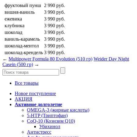
фруктовый пунш
2 990
руб.
вишня-ваниль
3 990
руб.
ежевика
3 990
руб.
клубника
3 990
руб.
шоколад
3 990
руб.
ваниль-карамель
3 990
руб.
шоколад-ментол
3 990
руб.
шоколад-крендель
3 990
руб.
←
Multipower Formula 80 Evolution (510 гр)
Weider Day Night
Casein (500 гр)
→
Все товары
Новое поступление
АКЦИЯ
Активное долголетие
OMEGA-3 (жирные кислоты)
5-HTP (Триптофан)
CoQ-10 (Коэнзим Q10)
Убихинол
Антистресс