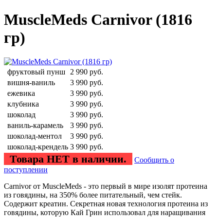
MuscleMeds Carnivor (1816
гр)
фруктовый пунш
2 990
руб.
вишня-ваниль
3 990
руб.
ежевика
3 990
руб.
клубника
3 990
руб.
шоколад
3 990
руб.
ваниль-карамель
3 990
руб.
шоколад-ментол
3 990
руб.
шоколад-крендель
3 990
руб.
Товара НЕТ в наличии.
Сообщить о
поступлении
Carnivor от MuscleMeds - это первый в мире изолят протеина
из говядины, на 350% более питательный, чем стейк.
Содержит креатин. Секретная новая технология протеина из
говядины, которую Кай Грин использовал для наращивания