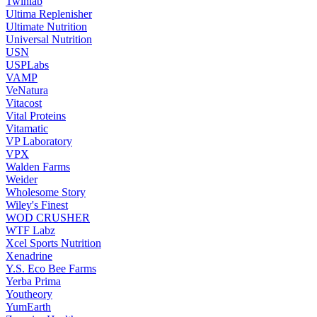
Twinlab
Ultima Replenisher
Ultimate Nutrition
Universal Nutrition
USN
USPLabs
VAMP
VeNatura
Vitacost
Vital Proteins
Vitamatic
VP Laboratory
VPX
Walden Farms
Weider
Wholesome Story
Wiley's Finest
WOD CRUSHER
WTF Labz
Xcel Sports Nutrition
Xenadrine
Y.S. Eco Bee Farms
Yerba Prima
Youtheory
YumEarth