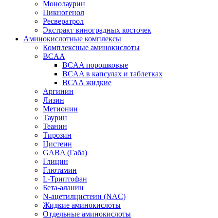
Монолаурин
Пикногенол
Ресвератрол
Экстракт виноградных косточек
Аминокислотные комплексы
Комплексные аминокислоты
BCAA
BCAA порошковые
BCAA в капсулах и таблетках
ВСАА жидкие
Аргинин
Лизин
Метионин
Таурин
Теанин
Тирозин
Цистеин
GABA (Габа)
Глицин
Глютамин
L-Триптофан
Бета-аланин
N-ацетилцистеин (NAC)
Жидкие аминокислоты
Отдельные аминокислоты