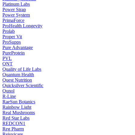
Platinum Labs
Power Strap
Power System
PrimaForce
ProHealth Longevity
Prolab
Proper Vit
ProSupps
Pure Advantage
PureProtein
PVL
QNT
Quality of Life Labs
Quantum Health
Quest Nutrition
Quicksilver Scientific
Qunol
R-Line
RaeSun Botanics
Rainbow Light
Real Mushrooms
Red Star Labs
REDCON1
Reg Pharm
Rejuvicare