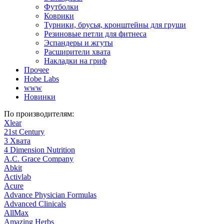
Футболки
Коврики
Турники, брусья, кронштейны для груши
Резиновые петли для фитнеса
Эспандеры и жгуты
Расширители хвата
Накладки на гриф
Прочее
Hobe Labs
www
Новинки
По производителям:
Xlear
21st Century
3 Хвата
4 Dimension Nutrition
A.C. Grace Company
Abkit
Activlab
Acure
Advance Physician Formulas
Advanced Clinicals
AllMax
Amazing Herbs