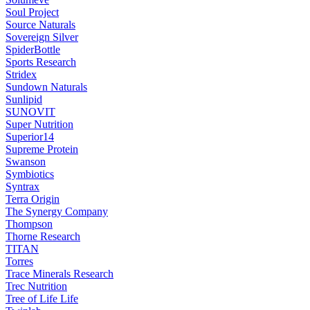
Soul Project
Source Naturals
Sovereign Silver
SpiderBottle
Sports Research
Stridex
Sundown Naturals
Sunlipid
SUNOVIT
Super Nutrition
Superior14
Supreme Protein
Swanson
Symbiotics
Syntrax
Terra Origin
The Synergy Company
Thompson
Thorne Research
TITAN
Torres
Trace Minerals Research
Trec Nutrition
Tree of Life Life