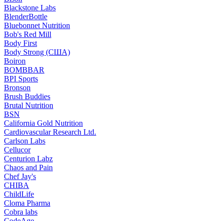
Blackstone Labs
BlenderBottle
Bluebonnet Nutrition
Bob's Red Mill
Body First
Body Strong (США)
Boiron
BOMBBAR
BPI Sports
Bronson
Brush Buddies
Brutal Nutrition
BSN
California Gold Nutrition
Cardiovascular Research Ltd.
Carlson Labs
Cellucor
Centurion Labz
Chaos and Pain
Chef Jay's
CHIBA
ChildLife
Cloma Pharma
Cobra labs
CodeAge