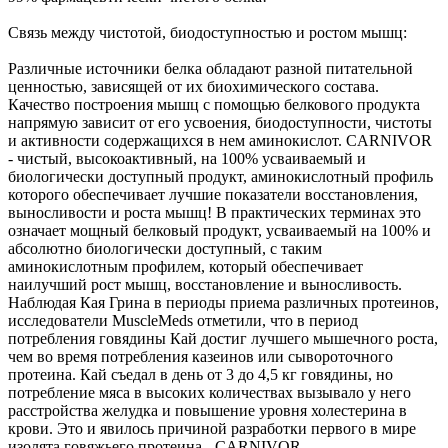
Связь между чистотой, биодоступностью и ростом мышц:
Различные источники белка обладают разной питательной
ценностью, зависящей от их биохимического состава.
Качество построения мышц с помощью белкового продукта
напрямую зависит от его усвоения, биодоступности, чистоты
и активности содержащихся в нем аминокислот. CARNIVOR
- чистый, высокоактивный, на 100% усваиваемый и
биологически доступный продукт, аминокислотный профиль
которого обеспечивает лучшие показатели восстановления,
выносливости и роста мышц! В практических терминах это
означает мощный белковый продукт, усваиваемый на 100% и
абсолютно биологически доступный, с таким
аминокислотным профилем, который обеспечивает
наилучший рост мышц, восстановление и выносливость.
Наблюдая Кая Грина в периоды приема различных протеинов,
исследователи MuscleMeds отметили, что в период
потребления говядины Кай достиг лучшего мышечного роста,
чем во время потребления казеинов или сывороточного
протеина. Кай съедал в день от 3 до 4,5 кг говядины, но
потребление мяса в высоких количествах вызывало у него
расстройства желудка и повышение уровня холестерина в
крови. Это и явилось причиной разработки первого в мире
изолята говяжьего протеина - CARNIVOR.