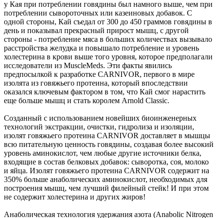
у Кая при потреблении говядины был намного выше, чем при
потреблении сывороточных или казеиновых добавок. С
одной стороны, Кай съедал от 300 до 450 граммов говядины в
день и показывал прекрасный прирост мышц, с другой
стороны - потребление мяса в больших количествах вызывало
расстройства желудка и повышало потребление и уровень
холестерина в крови выше того уровня, которое предполагали
исследователи из MuscleMeds. Эти факты явились
предпосылкой к разработке CARNIVOR, первого в мире
изолята из говяжьего протеина, который впоследствии
оказался ключевым фактором в том, что Кай смог нарастить
еще больше мышц и стать королем Arnold Classic.
Созданный с использованием новейших биоинженерных
технологий экстракции, очистки, гидролиза и изоляции,
изолят говяжьего протеина CARNIVOR доставляет в мышцы
всю питательную ценность говядины, создавая более высокий
уровень аминокислот, чем любые другие источники белка,
входящие в состав белковых добавок: сыворотка, соя, молоко
и яйца. Изолят говяжьего протеина CARNIVOR содержит на
350% больше анаболических аминокислот, необходимых для
построения мышц, чем лучший филейный стейк! И при этом
не содержит холестерина и других жиров!
Анаболическая технология удержания азота (Anabolic Nitrogen