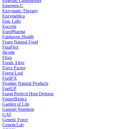
Emerald Laboratories
Emergen-C
Enzymatic Therapy
Enzymedica
Epic Labs
Eucerin
EuroPharma
Fairhaven Health
Fearn Natural Food
FinaFlex
fitcode
Flora
Foods Alive
Force Factor
Forest Leaf
FortiFX
Frontier Natural Products
FuelUP
Fungi Perfecti Host Defense
FutureBiotics
Garden of Life
Gaspari Nutrition
GAT
Genetic Force
GeneticLab