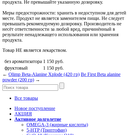
продукта. Не превышайте указанную дозировку.
Меры предосторожности: хранить в недоступном для детей
месте. Продукт не является заменителем пищи. Не следует
превышать рекомендуемую дозировку. Производитель не
несёт ответственности за любой вред, причинённый в
результате ненадлежащего использования или хранения
продукта.
Товар НЕ является лекарством.
без ароматизатора
1 150
руб.
фруктовый
1 150
руб.
←
Olimp Beta-Alanine Xplode (420 гр)
Be First Beta alanine
powder (200 гр)
→
Все товары
Новое поступление
АКЦИЯ
Активное долголетие
OMEGA-3 (жирные кислоты)
5-HTP (Триптофан)