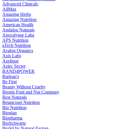
Advanced Clinicals
AllMax
Amazing Herbs
Amazing Nutrition
American Health
Andalou Naturals
Apocalypse Labz
APS Nutrition
aTech Nutrition
Avalon Organics
Axis Labs
Azelique
Aztec Secret
BAND4POWER
Barlean's
Be First
Beauty Without Cruelty
Bergin Fruit and Nut Company
Best Naturals
Betancourt Nutrition
Bio Nutrition
Bioglan
Biopharma
BioSchwartz
BioSil by Natural Factors