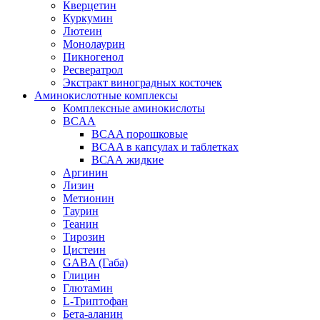
Кверцетин
Куркумин
Лютеин
Монолаурин
Пикногенол
Ресвератрол
Экстракт виноградных косточек
Аминокислотные комплексы
Комплексные аминокислоты
BCAA
BCAA порошковые
BCAA в капсулах и таблетках
ВСАА жидкие
Аргинин
Лизин
Метионин
Таурин
Теанин
Тирозин
Цистеин
GABA (Габа)
Глицин
Глютамин
L-Триптофан
Бета-аланин