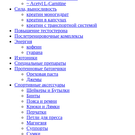
~ Acetyl L-Carnitine
Сила, выносливость
креатин моногидрат
креатин в капсулах
креатин с транспортной системой
Повышение тестостерона
Послетренировочные комплексы
Энергия
кофеин
гуарана
Изотоники
Специальные препараты
Протеиновые батончики
Ореховая паста
Джемы
Спортивные аксессуары
Шейкеры и Бутылки
Бинты
Пояса и ремни
Крюки и Лямки
Перчатки
Петли для пресса
Магнезия
Суппорты
Сумки