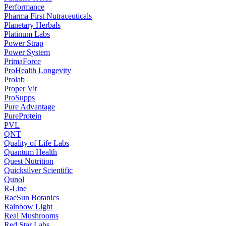
Performance
Pharma First Nutraceuticals
Planetary Herbals
Platinum Labs
Power Strap
Power System
PrimaForce
ProHealth Longevity
Prolab
Proper Vit
ProSupps
Pure Advantage
PureProtein
PVL
QNT
Quality of Life Labs
Quantum Health
Quest Nutrition
Quicksilver Scientific
Qunol
R-Line
RaeSun Botanics
Rainbow Light
Real Mushrooms
Red Star Labs