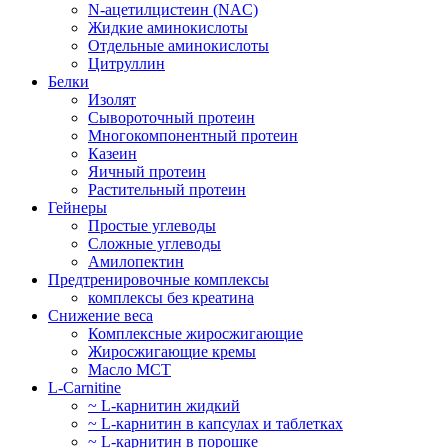
N-ацетилцистеин (NAC)
Жидкие аминокислоты
Отдельные аминокислоты
Цитруллин
Белки
Изолят
Сывороточный протеин
Многокомпонентный протеин
Казеин
Яичный протеин
Растительный протеин
Гейнеры
Простые углеводы
Сложные углеводы
Амилопектин
Предтренировочные комплексы
комплексы без креатина
Снижение веса
Комплексные жиросжигающие
Жиросжигающие кремы
Масло МСТ
L-Carnitine
~ L-карнитин жидкий
~ L-карнитин в капсулах и таблетках
~ L-карнитин в порошке