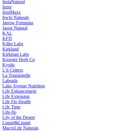
InstaNatural
Inzer
IronMaxx
Irwin Naturals
Jarrow Formulas
Jason Natural
KAL
KFD
Killer Labz
Kirkland
Kirkman Labs
Kroeger Herb Co
Kyolic
L'il Critters
La Tourangelle
Labrada
Lake Avenue Nutrition
Life Enhancement
Life Extension
Life Flo Health
Life Time
Life-flo
Lily of the Desert
Liquid&Liquid
MacroLife Naturals