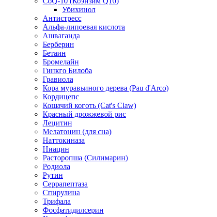
CoQ-10 (Коэнзим Q10)
Убихинол
Антистресс
Альфа-липоевая кислота
Ашваганда
Берберин
Бетаин
Бромелайн
Гинкго Билоба
Гравиола
Кора муравьиного дерева (Pau d'Arco)
Кордицепс
Кошачий коготь (Cat's Claw)
Красный дрожжевой рис
Лецитин
Мелатонин (для сна)
Наттокиназа
Ниацин
Расторопша (Силимарин)
Родиола
Рутин
Серрапептаза
Спирулина
Трифала
Фосфатидилсерин