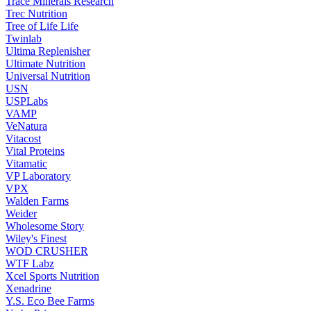
Trace Minerals Research
Trec Nutrition
Tree of Life Life
Twinlab
Ultima Replenisher
Ultimate Nutrition
Universal Nutrition
USN
USPLabs
VAMP
VeNatura
Vitacost
Vital Proteins
Vitamatic
VP Laboratory
VPX
Walden Farms
Weider
Wholesome Story
Wiley's Finest
WOD CRUSHER
WTF Labz
Xcel Sports Nutrition
Xenadrine
Y.S. Eco Bee Farms