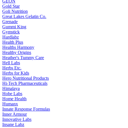
GEON
Gold Star
Goli Nutrition
Great Lakes Gelatin Co.
Grenade
Gummi King
Gymstick
Hardlabz
Health Plus
Healths Harmony
Healthy Origins
Heather's Tummy Care
Hell Labs
Herbs Etc.
Herbs for Kids
Hero Nutritional Products
Hi-Tech Pharmaceuticals
Himalaya
Hobe Labs
Home Health
Humanx
Innate Response Formulas
Inner Armour
Innovative Labs
Insane Labz