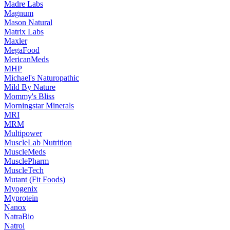
Madre Labs
Magnum
Mason Natural
Matrix Labs
Maxler
MegaFood
MericanMeds
MHP
Michael's Naturopathic
Mild By Nature
Mommy's Bliss
Morningstar Minerals
MRI
MRM
Multipower
MuscleLab Nutrition
MuscleMeds
MusclePharm
MuscleTech
Mutant (Fit Foods)
Myogenix
Myprotein
Nanox
NatraBio
Natrol