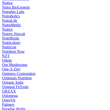
Nutiva
Nutra BioGenesis
Nutrabio Labs
Nutrabolics
NutraLife
NutraMedix
Nutrex
Nutrex Hawaii
NutriBiotic
Nutricology
Nutricost
Nutrition Now
NZT
Olimp
Om Mushrooms
One-A-Day
Optimox Corporation
Optimum Nutrition
Organic India
Original FitTools
ORZAX
Oslomega
OstroVit
Palmers
Paradise Herbs