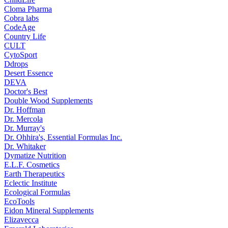
Cloma Pharma
Cobra labs
CodeAge
Country Life
CULT
CytoSport
Ddrops
Desert Essence
DEVA
Doctor's Best
Double Wood Supplements
Dr. Hoffman
Dr. Mercola
Dr. Murray's
Dr. Ohhira's, Essential Formulas Inc.
Dr. Whitaker
Dymatize Nutrition
E.L.F. Cosmetics
Earth Therapeutics
Eclectic Institute
Ecological Formulas
EcoTools
Eidon Mineral Supplements
Elizavecca