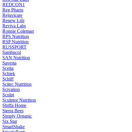
REDCON1
Reg Pharm
Rejuvicare
Renew Life
Reviva Labs
Ronnie Coleman
RPS Nutrition
RSP Nutrition
RUSSPORT
Sambucol
SAN Nutrition
Savesta
Scelta
Schiek
Schiff
Scitec Nutrition
Scivation
Sculpt
Sculptor Nutrition
Shiffa Home
Sierra Bees
Simply Organic
Six Star
SmartShake
SmartyPants