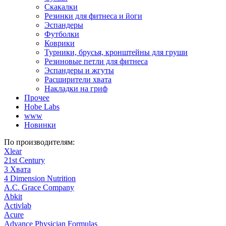
Скакалки
Резинки для фитнеса и йоги
Эспандеры
Футболки
Коврики
Турники, брусья, кронштейны для груши
Резиновые петли для фитнеса
Эспандеры и жгуты
Расширители хвата
Накладки на гриф
Прочее
Hobe Labs
www
Новинки
По производителям:
Xlear
21st Century
3 Хвата
4 Dimension Nutrition
A.C. Grace Company
Abkit
Activlab
Acure
Advance Physician Formulas