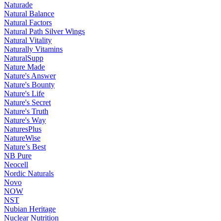
Naturade
Natural Balance
Natural Factors
Natural Path Silver Wings
Natural Vitality
Naturally Vitamins
NaturalSupp
Nature Made
Nature's Answer
Nature's Bounty
Nature's Life
Nature's Secret
Nature's Truth
Nature's Way
NaturesPlus
NatureWise
Nature’s Best
NB Pure
Neocell
Nordic Naturals
Novo
NOW
NST
Nubian Heritage
Nuclear Nutrition