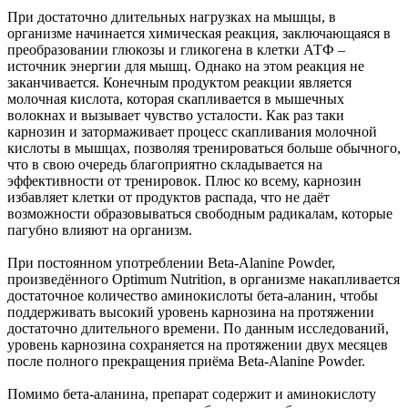
При достаточно длительных нагрузках на мышцы, в
организме начинается химическая реакция, заключающаяся в
преобразовании глюкозы и гликогена в клетки АТФ –
источник энергии для мышц. Однако на этом реакция не
заканчивается. Конечным продуктом реакции является
молочная кислота, которая скапливается в мышечных
волокнах и вызывает чувство усталости. Как раз таки
карнозин и затормаживает процесс скапливания молочной
кислоты в мышцах, позволяя тренироваться больше обычного,
что в свою очередь благоприятно складывается на
эффективности от тренировок. Плюс ко всему, карнозин
избавляет клетки от продуктов распада, что не даёт
возможности образовываться свободным радикалам, которые
пагубно влияют на организм.
При постоянном употреблении Beta-Alanine Powder,
произведённого Optimum Nutrition, в организме накапливается
достаточное количество аминокислоты бета-аланин, чтобы
поддерживать высокий уровень карнозина на протяжении
достаточно длительного времени. По данным исследований,
уровень карнозина сохраняется на протяжении двух месяцев
после полного прекращения приёма Beta-Alanine Powder.
Помимо бета-аланина, препарат содержит и аминокислоту