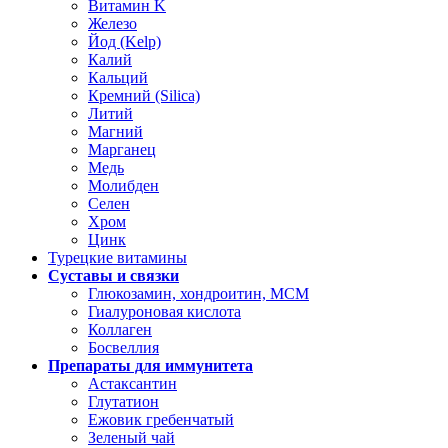
Витамин K
Железо
Йод (Kelp)
Калий
Кальций
Кремний (Silica)
Литий
Магний
Марганец
Медь
Молибден
Селен
Хром
Цинк
Турецкие витамины
Суставы и связки
Глюкозамин, хондроитин, МСМ
Гиалуроновая кислота
Коллаген
Босвеллия
Препараты для иммунитета
Астаксантин
Глутатион
Ежовик гребенчатый
Зеленый чай