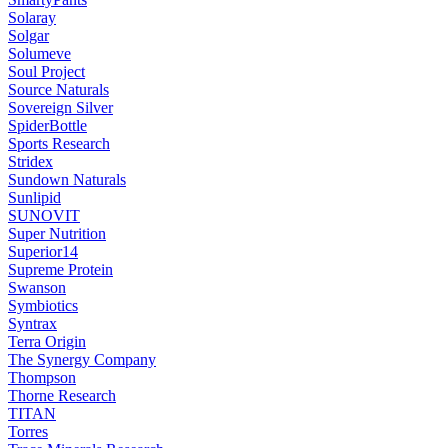
Solaray
Solgar
Solumeve
Soul Project
Source Naturals
Sovereign Silver
SpiderBottle
Sports Research
Stridex
Sundown Naturals
Sunlipid
SUNOVIT
Super Nutrition
Superior14
Supreme Protein
Swanson
Symbiotics
Syntrax
Terra Origin
The Synergy Company
Thompson
Thorne Research
TITAN
Torres