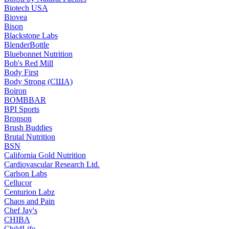
Biotech USA
Biovea
Bison
Blackstone Labs
BlenderBottle
Bluebonnet Nutrition
Bob's Red Mill
Body First
Body Strong (США)
Boiron
BOMBBAR
BPI Sports
Bronson
Brush Buddies
Brutal Nutrition
BSN
California Gold Nutrition
Cardiovascular Research Ltd.
Carlson Labs
Cellucor
Centurion Labz
Chaos and Pain
Chef Jay's
CHIBA
ChildLife