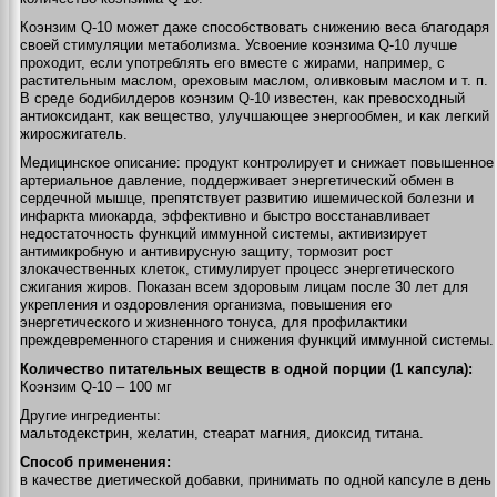
Коэнзим Q-10 может даже способствовать снижению веса благодаря
своей стимуляции метаболизма. Усвоение коэнзима Q-10 лучше
проходит, если употреблять его вместе с жирами, например, с
растительным маслом, ореховым маслом, оливковым маслом и т. п.
В среде бодибилдеров коэнзим Q-10 известен, как превосходный
антиоксидант, как вещество, улучшающее энергообмен, и как легкий
жиросжигатель.
Медицинское описание: продукт контролирует и снижает повышенное
артериальное давление, поддерживает энергетический обмен в
сердечной мышце, препятствует развитию ишемической болезни и
инфаркта миокарда, эффективно и быстро восстанавливает
недостаточность функций иммунной системы, активизирует
антимикробную и антивирусную защиту, тормозит рост
злокачественных клеток, стимулирует процесс энергетического
сжигания жиров. Показан всем здоровым лицам после 30 лет для
укрепления и оздоровления организма, повышения его
энергетического и жизненного тонуса, для профилактики
преждевременного старения и снижения функций иммунной системы.
Количество питательных веществ в одной порции (1 капсула):
Коэнзим Q-10 – 100 мг
Другие ингредиенты:
мальтодекстрин, желатин, стеарат магния, диоксид титана.
Способ применения:
в качестве диетической добавки, принимать по одной капсуле в день