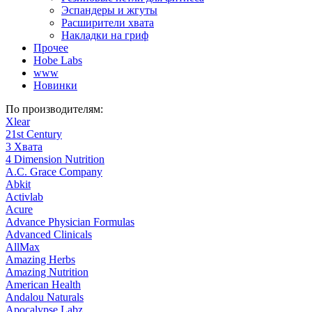
Эспандеры и жгуты
Расширители хвата
Накладки на гриф
Прочее
Hobe Labs
www
Новинки
По производителям:
Xlear
21st Century
3 Хвата
4 Dimension Nutrition
A.C. Grace Company
Abkit
Activlab
Acure
Advance Physician Formulas
Advanced Clinicals
AllMax
Amazing Herbs
Amazing Nutrition
American Health
Andalou Naturals
Apocalypse Labz