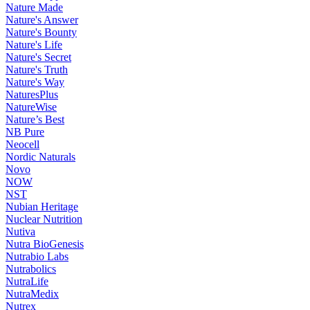
Nature Made
Nature's Answer
Nature's Bounty
Nature's Life
Nature's Secret
Nature's Truth
Nature's Way
NaturesPlus
NatureWise
Nature’s Best
NB Pure
Neocell
Nordic Naturals
Novo
NOW
NST
Nubian Heritage
Nuclear Nutrition
Nutiva
Nutra BioGenesis
Nutrabio Labs
Nutrabolics
NutraLife
NutraMedix
Nutrex