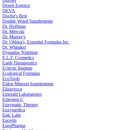
Ddrops
Desert Essence
DEVA
Doctor's Best
Double Wood Supplements
Dr. Hoffman
Dr. Mercola
Dr. Murray's
Dr. Ohhira's, Essential Formulas Inc.
Dr. Whitaker
Dymatize Nutrition
E.L.F. Cosmetics
Earth Therapeutics
Eclectic Institute
Ecological Formulas
EcoTools
Eidon Mineral Supplements
Elizavecca
Emerald Laboratories
Emergen-C
Enzymatic Therapy
Enzymedica
Epic Labs
Eucerin
EuroPharma