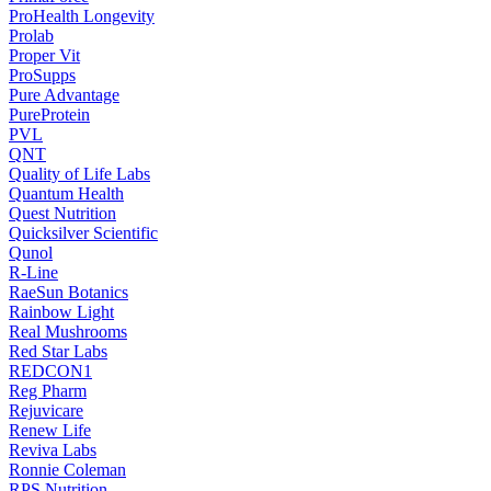
ProHealth Longevity
Prolab
Proper Vit
ProSupps
Pure Advantage
PureProtein
PVL
QNT
Quality of Life Labs
Quantum Health
Quest Nutrition
Quicksilver Scientific
Qunol
R-Line
RaeSun Botanics
Rainbow Light
Real Mushrooms
Red Star Labs
REDCON1
Reg Pharm
Rejuvicare
Renew Life
Reviva Labs
Ronnie Coleman
RPS Nutrition