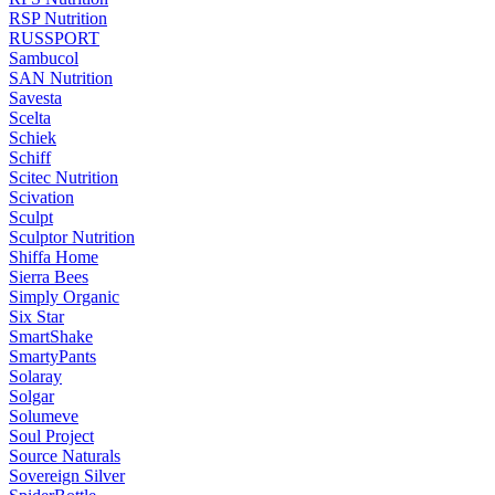
RSP Nutrition
RUSSPORT
Sambucol
SAN Nutrition
Savesta
Scelta
Schiek
Schiff
Scitec Nutrition
Scivation
Sculpt
Sculptor Nutrition
Shiffa Home
Sierra Bees
Simply Organic
Six Star
SmartShake
SmartyPants
Solaray
Solgar
Solumeve
Soul Project
Source Naturals
Sovereign Silver