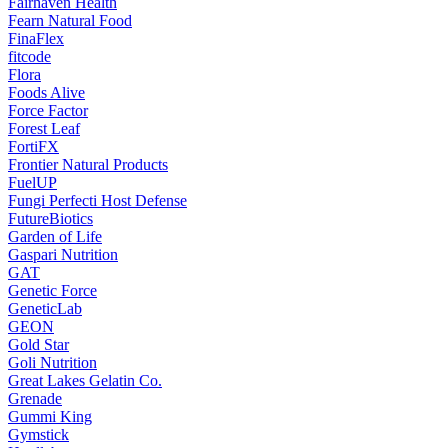
Fairhaven Health
Fearn Natural Food
FinaFlex
fitcode
Flora
Foods Alive
Force Factor
Forest Leaf
FortiFX
Frontier Natural Products
FuelUP
Fungi Perfecti Host Defense
FutureBiotics
Garden of Life
Gaspari Nutrition
GAT
Genetic Force
GeneticLab
GEON
Gold Star
Goli Nutrition
Great Lakes Gelatin Co.
Grenade
Gummi King
Gymstick