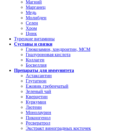
Магний
Марганец
Медь
Молибден
Селен
Хром
Цинк
Турецкие витамины
Суставы и связки
Глюкозамин, хондроитин, МСМ
Гиалуроновая кислота
Коллаген
Босвеллия
Препараты для иммунитета
Астаксантин
Глутатион
Ежовик гребенчатый
Зеленый чай
Кверцетин
Куркумин
Лютеин
Монолаурин
Пикногенол
Ресвератрол
Экстракт виноградных косточек