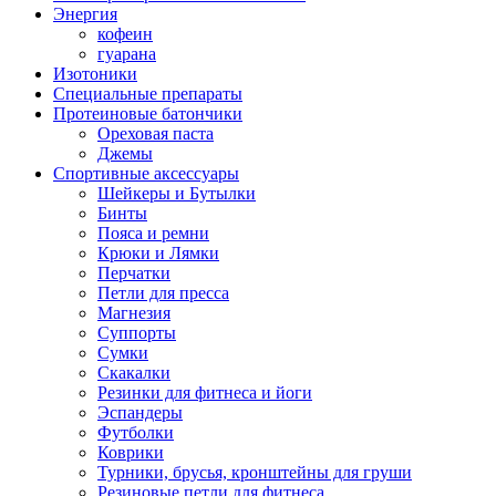
Энергия
кофеин
гуарана
Изотоники
Специальные препараты
Протеиновые батончики
Ореховая паста
Джемы
Спортивные аксессуары
Шейкеры и Бутылки
Бинты
Пояса и ремни
Крюки и Лямки
Перчатки
Петли для пресса
Магнезия
Суппорты
Сумки
Скакалки
Резинки для фитнеса и йоги
Эспандеры
Футболки
Коврики
Турники, брусья, кронштейны для груши
Резиновые петли для фитнеса