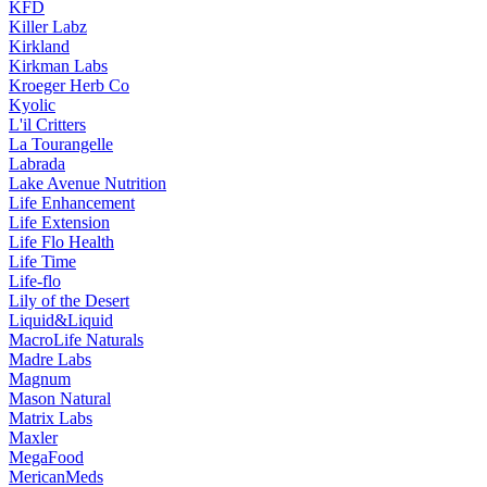
KFD
Killer Labz
Kirkland
Kirkman Labs
Kroeger Herb Co
Kyolic
L'il Critters
La Tourangelle
Labrada
Lake Avenue Nutrition
Life Enhancement
Life Extension
Life Flo Health
Life Time
Life-flo
Lily of the Desert
Liquid&Liquid
MacroLife Naturals
Madre Labs
Magnum
Mason Natural
Matrix Labs
Maxler
MegaFood
MericanMeds