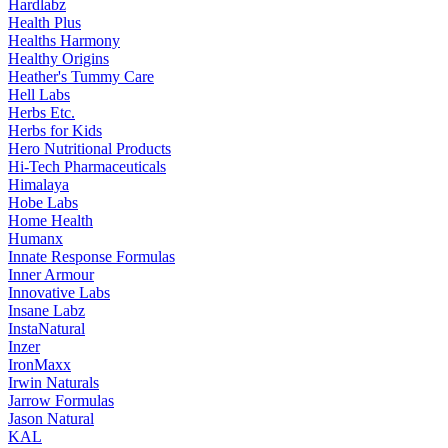
Hardlabz
Health Plus
Healths Harmony
Healthy Origins
Heather's Tummy Care
Hell Labs
Herbs Etc.
Herbs for Kids
Hero Nutritional Products
Hi-Tech Pharmaceuticals
Himalaya
Hobe Labs
Home Health
Humanx
Innate Response Formulas
Inner Armour
Innovative Labs
Insane Labz
InstaNatural
Inzer
IronMaxx
Irwin Naturals
Jarrow Formulas
Jason Natural
KAL