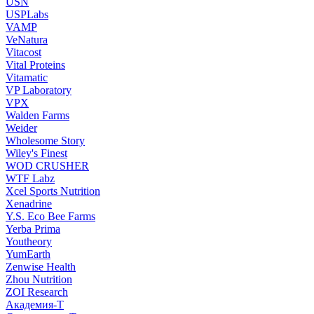
USN
USPLabs
VAMP
VeNatura
Vitacost
Vital Proteins
Vitamatic
VP Laboratory
VPX
Walden Farms
Weider
Wholesome Story
Wiley's Finest
WOD CRUSHER
WTF Labz
Xcel Sports Nutrition
Xenadrine
Y.S. Eco Bee Farms
Yerba Prima
Youtheory
YumEarth
Zenwise Health
Zhou Nutrition
ZOI Research
Академия-Т