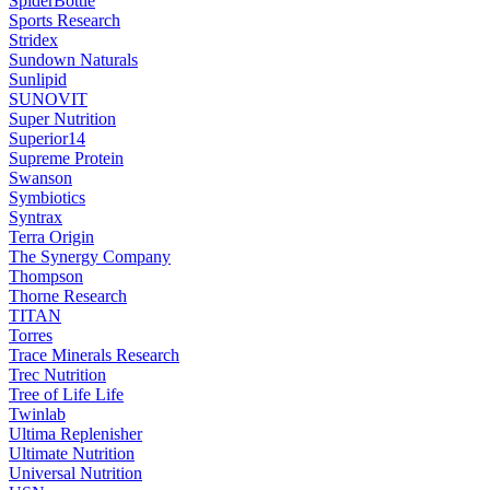
SpiderBottle
Sports Research
Stridex
Sundown Naturals
Sunlipid
SUNOVIT
Super Nutrition
Superior14
Supreme Protein
Swanson
Symbiotics
Syntrax
Terra Origin
The Synergy Company
Thompson
Thorne Research
TITAN
Torres
Trace Minerals Research
Trec Nutrition
Tree of Life Life
Twinlab
Ultima Replenisher
Ultimate Nutrition
Universal Nutrition