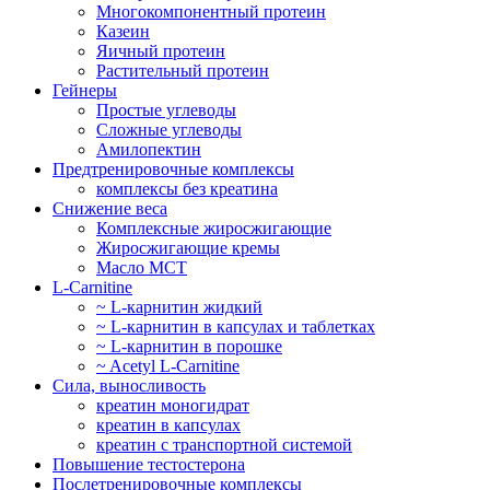
Многокомпонентный протеин
Казеин
Яичный протеин
Растительный протеин
Гейнеры
Простые углеводы
Сложные углеводы
Амилопектин
Предтренировочные комплексы
комплексы без креатина
Снижение веса
Комплексные жиросжигающие
Жиросжигающие кремы
Масло МСТ
L-Carnitine
~ L-карнитин жидкий
~ L-карнитин в капсулах и таблетках
~ L-карнитин в порошке
~ Acetyl L-Carnitine
Сила, выносливость
креатин моногидрат
креатин в капсулах
креатин с транспортной системой
Повышение тестостерона
Послетренировочные комплексы