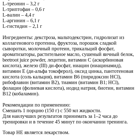
L-треонин – 3,2 г
L-триптофан – 0,6 г
L-валин – 4,4 г
L-аргинин – 6,1 г
L-гистидин – 2,1 г
Ингредиенты: декстроза, мальтодекстрин, гидролизат из
коллагенового протеина, фруктоза, порошок сладкой
сыворотки, молочный протеин, трикальций фосфат,
ароматизаторы, растительное масло, сушеный яичный белок,
beetroot juice powder, лецитин, витамин С (аскорбиновая
кислота), железо (III) ди-фосфат, ниацин (ниацинамид),
витамин Е (ди-альфа токоферол), оксид цинка, пантотеновая
кислота (соль кальция), витамин В6 (пиридоксин HCl),
рибофлавин (витамин В2), тиамин (витамин В1; HCl),
фолацин (фолиевая кислота), иодид натрия, биотин, витамин
В12 (кобаламин).
Рекомендации по применению:
Смешать 1 порцию (150 г) с 550 мл жидкости.
Для наилучших результатов принимать за 1–2 часа до
тренировки и в течение 45 минут по окончании тренинга.
Товар НЕ является лекарством.