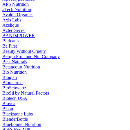
APS Nutrition
aTech Nutrition
Avalon Organics
Axis Labs
Azelique
Aztec Secret
BAND4POWER
Barlean's
Be First
Beauty Without Cruelty
Bergin Fruit and Nut Company
Best Naturals
Betancourt Nutrition
Bio Nutrition
Bioglan
Biopharma
BioSchwartz
BioSil by Natural Factors
Biotech USA
Biovea
Bison
Blackstone Labs
BlenderBottle
Bluebonnet Nutrition
Bob's Red Mill