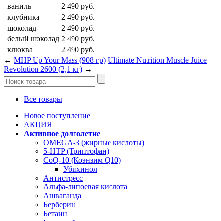
ваниль
2 490
руб.
клубника
2 490
руб.
шоколад
2 490
руб.
белый шоколад
2 490
руб.
клюква
2 490
руб.
←
MHP Up Your Mass (908 гр)
Ultimate Nutrition Muscle Juice
Revolution 2600 (2,1 кг)
→
Все товары
Новое поступление
АКЦИЯ
Активное долголетие
OMEGA-3 (жирные кислоты)
5-HTP (Триптофан)
CoQ-10 (Коэнзим Q10)
Убихинол
Антистресс
Альфа-липоевая кислота
Ашваганда
Берберин
Бетаин