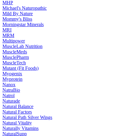
MHP
Michael's Naturopathic
Mild By Nature
Mommy's Bliss
Morningstar Minerals
MRI
MRM
Multipower
MuscleLab Nutrition
MuscleMeds
MusclePharm
MuscleTech
Mutant (Fit Foods)
Myogenix
Myprotein
Nanox
NatraBio
Natrol
Naturade
Natural Balance
Natural Factors
Natural Path Silver Wings
Natural Vitality
Naturally Vitamins
NaturalSupp