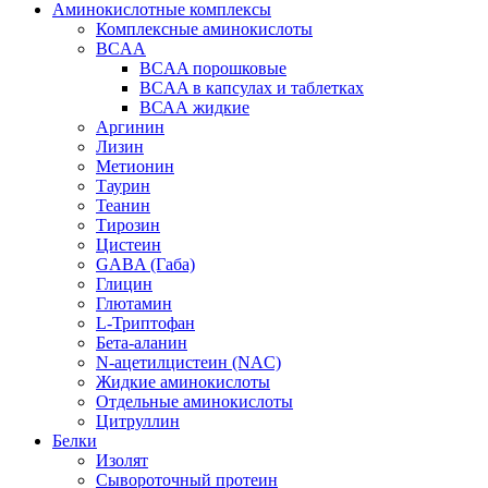
Аминокислотные комплексы
Комплексные аминокислоты
BCAA
BCAA порошковые
BCAA в капсулах и таблетках
ВСАА жидкие
Аргинин
Лизин
Метионин
Таурин
Теанин
Тирозин
Цистеин
GABA (Габа)
Глицин
Глютамин
L-Триптофан
Бета-аланин
N-ацетилцистеин (NAC)
Жидкие аминокислоты
Отдельные аминокислоты
Цитруллин
Белки
Изолят
Сывороточный протеин