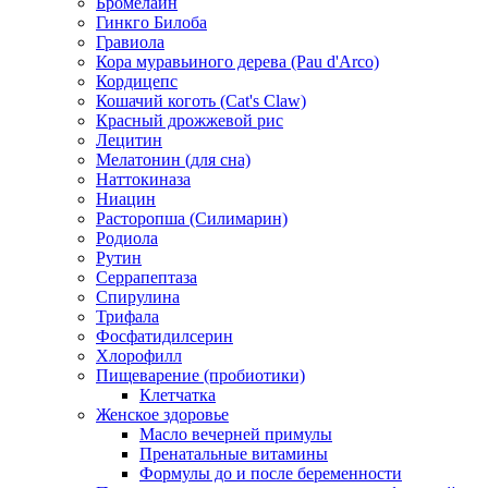
Бромелайн
Гинкго Билоба
Гравиола
Кора муравьиного дерева (Pau d'Arco)
Кордицепс
Кошачий коготь (Cat's Claw)
Красный дрожжевой рис
Лецитин
Мелатонин (для сна)
Наттокиназа
Ниацин
Расторопша (Силимарин)
Родиола
Рутин
Серрапептаза
Спирулина
Трифала
Фосфатидилсерин
Хлорофилл
Пищеварение (пробиотики)
Клетчатка
Женское здоровье
Масло вечерней примулы
Пренатальные витамины
Формулы до и после беременности