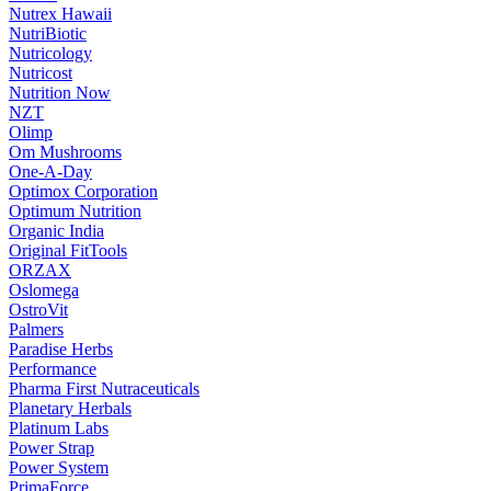
Nutrex Hawaii
NutriBiotic
Nutricology
Nutricost
Nutrition Now
NZT
Olimp
Om Mushrooms
One-A-Day
Optimox Corporation
Optimum Nutrition
Organic India
Original FitTools
ORZAX
Oslomega
OstroVit
Palmers
Paradise Herbs
Performance
Pharma First Nutraceuticals
Planetary Herbals
Platinum Labs
Power Strap
Power System
PrimaForce