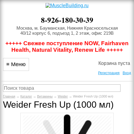
8-926-180-30-39
Москва, м. Бауманская, Нижняя Красносельская
40/12 корпус 6, подъезд 1, 2 этаж, офис 219В
+++++ Свежее поступление NOW, Fairhaven
Health, Natural Vitality, Renew Life +++++
Корзина пуста
≡ Меню
Регистрация
Вход
Главная
→
Каталог
→
Витамины
→
Weider
→ Weider Fresh Up (1000 мл)
Weider Fresh Up (1000 мл)