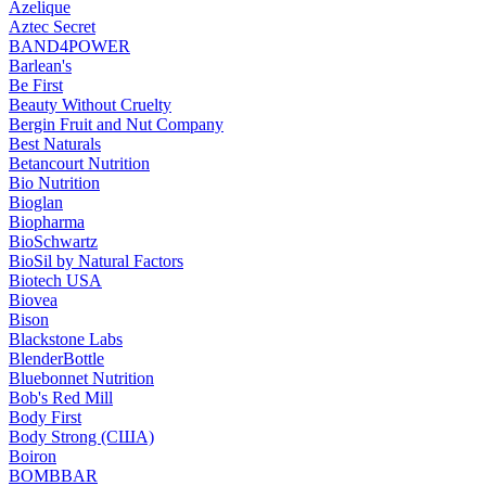
Azelique
Aztec Secret
BAND4POWER
Barlean's
Be First
Beauty Without Cruelty
Bergin Fruit and Nut Company
Best Naturals
Betancourt Nutrition
Bio Nutrition
Bioglan
Biopharma
BioSchwartz
BioSil by Natural Factors
Biotech USA
Biovea
Bison
Blackstone Labs
BlenderBottle
Bluebonnet Nutrition
Bob's Red Mill
Body First
Body Strong (США)
Boiron
BOMBBAR