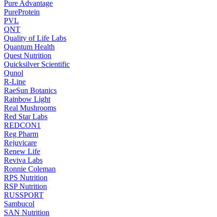
Pure Advantage
PureProtein
PVL
QNT
Quality of Life Labs
Quantum Health
Quest Nutrition
Quicksilver Scientific
Qunol
R-Line
RaeSun Botanics
Rainbow Light
Real Mushrooms
Red Star Labs
REDCON1
Reg Pharm
Rejuvicare
Renew Life
Reviva Labs
Ronnie Coleman
RPS Nutrition
RSP Nutrition
RUSSPORT
Sambucol
SAN Nutrition