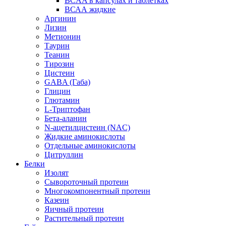
BCAA в капсулах и таблетках
ВСАА жидкие
Аргинин
Лизин
Метионин
Таурин
Теанин
Тирозин
Цистеин
GABA (Габа)
Глицин
Глютамин
L-Триптофан
Бета-аланин
N-ацетилцистеин (NAC)
Жидкие аминокислоты
Отдельные аминокислоты
Цитруллин
Белки
Изолят
Сывороточный протеин
Многокомпонентный протеин
Казеин
Яичный протеин
Растительный протеин