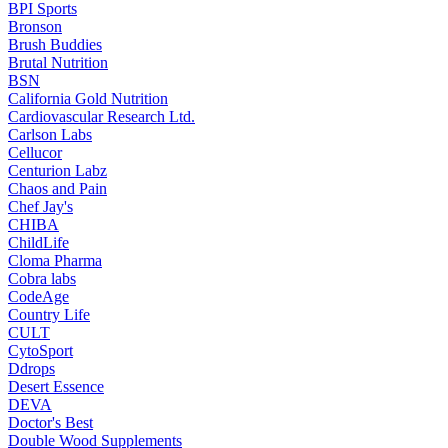
BPI Sports
Bronson
Brush Buddies
Brutal Nutrition
BSN
California Gold Nutrition
Cardiovascular Research Ltd.
Carlson Labs
Cellucor
Centurion Labz
Chaos and Pain
Chef Jay's
CHIBA
ChildLife
Cloma Pharma
Cobra labs
CodeAge
Country Life
CULT
CytoSport
Ddrops
Desert Essence
DEVA
Doctor's Best
Double Wood Supplements