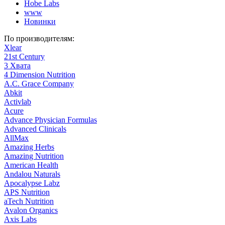
Hobe Labs
www
Новинки
По производителям:
Xlear
21st Century
3 Хвата
4 Dimension Nutrition
A.C. Grace Company
Abkit
Activlab
Acure
Advance Physician Formulas
Advanced Clinicals
AllMax
Amazing Herbs
Amazing Nutrition
American Health
Andalou Naturals
Apocalypse Labz
APS Nutrition
aTech Nutrition
Avalon Organics
Axis Labs