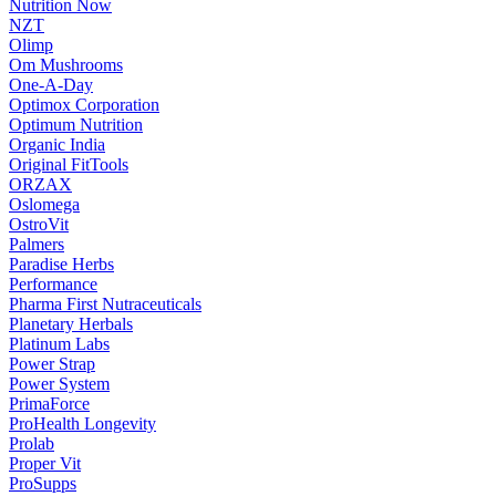
Nutrition Now
NZT
Olimp
Om Mushrooms
One-A-Day
Optimox Corporation
Optimum Nutrition
Organic India
Original FitTools
ORZAX
Oslomega
OstroVit
Palmers
Paradise Herbs
Performance
Pharma First Nutraceuticals
Planetary Herbals
Platinum Labs
Power Strap
Power System
PrimaForce
ProHealth Longevity
Prolab
Proper Vit
ProSupps