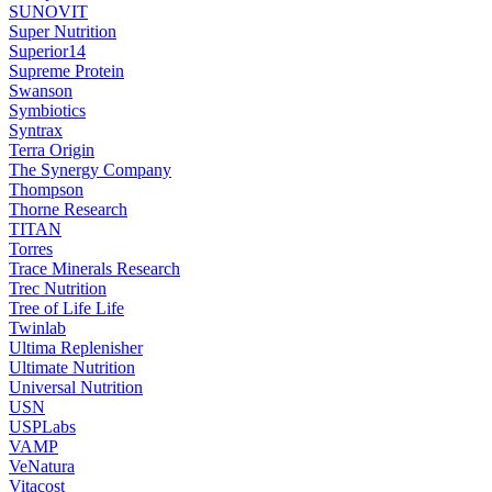
SUNOVIT
Super Nutrition
Superior14
Supreme Protein
Swanson
Symbiotics
Syntrax
Terra Origin
The Synergy Company
Thompson
Thorne Research
TITAN
Torres
Trace Minerals Research
Trec Nutrition
Tree of Life Life
Twinlab
Ultima Replenisher
Ultimate Nutrition
Universal Nutrition
USN
USPLabs
VAMP
VeNatura
Vitacost