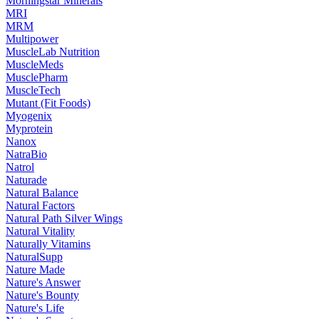
Morningstar Minerals
MRI
MRM
Multipower
MuscleLab Nutrition
MuscleMeds
MusclePharm
MuscleTech
Mutant (Fit Foods)
Myogenix
Myprotein
Nanox
NatraBio
Natrol
Naturade
Natural Balance
Natural Factors
Natural Path Silver Wings
Natural Vitality
Naturally Vitamins
NaturalSupp
Nature Made
Nature's Answer
Nature's Bounty
Nature's Life