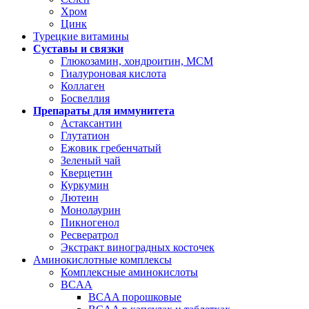
Хром
Цинк
Турецкие витамины
Суставы и связки
Глюкозамин, хондроитин, МСМ
Гиалуроновая кислота
Коллаген
Босвеллия
Препараты для иммунитета
Астаксантин
Глутатион
Ежовик гребенчатый
Зеленый чай
Кверцетин
Куркумин
Лютеин
Монолаурин
Пикногенол
Ресвератрол
Экстракт виноградных косточек
Аминокислотные комплексы
Комплексные аминокислоты
BCAA
BCAA порошковые