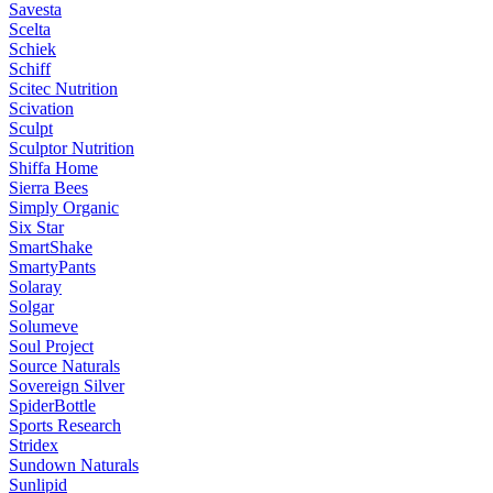
Savesta
Scelta
Schiek
Schiff
Scitec Nutrition
Scivation
Sculpt
Sculptor Nutrition
Shiffa Home
Sierra Bees
Simply Organic
Six Star
SmartShake
SmartyPants
Solaray
Solgar
Solumeve
Soul Project
Source Naturals
Sovereign Silver
SpiderBottle
Sports Research
Stridex
Sundown Naturals
Sunlipid