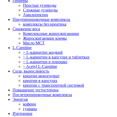
Гейнеры
Простые углеводы
Сложные углеводы
Амилопектин
Предтренировочные комплексы
комплексы без креатина
Снижение веса
Комплексные жиросжигающие
Жиросжигающие кремы
Масло МСТ
L-Carnitine
~ L-карнитин жидкий
~ L-карнитин в капсулах и таблетках
~ L-карнитин в порошке
~ Acetyl L-Carnitine
Сила, выносливость
креатин моногидрат
креатин в капсулах
креатин с транспортной системой
Повышение тестостерона
Послетренировочные комплексы
Энергия
кофеин
гуарана
Изотоники