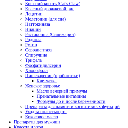
Кошачий коготь (Cat's Claw)
Красный дрожжевой рис
Лецитин
Мелатонин (для сна)
Наттокиназа
Ниацин
Расторопша (Силимарин)
Родиола
Рутин
Серрапептаза
Спирулина
Трифала
Фосфатидилсерин
Хлорофилл
Пищеварение (пробиотики)
Клетчатка
Женское здоровье
Масло вечерней примулы
Пренатальные витамины
Формулы до и после беременности
Препараты для памяти и когнитивных функций
Уход за полостью рта
Кокосовое масло
Препараты для мужчин
Красота и уход