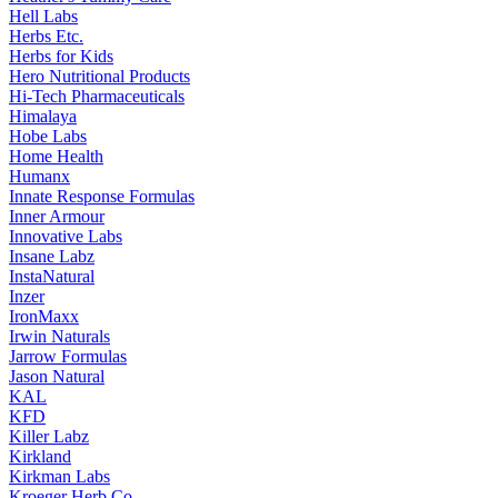
Hell Labs
Herbs Etc.
Herbs for Kids
Hero Nutritional Products
Hi-Tech Pharmaceuticals
Himalaya
Hobe Labs
Home Health
Humanx
Innate Response Formulas
Inner Armour
Innovative Labs
Insane Labz
InstaNatural
Inzer
IronMaxx
Irwin Naturals
Jarrow Formulas
Jason Natural
KAL
KFD
Killer Labz
Kirkland
Kirkman Labs
Kroeger Herb Co