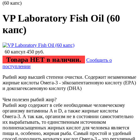
(60 капс)
VP Laboratory Fish Oil (60
капс)
60 капсул
450
руб.
Товара НЕТ в наличии.
Сообщить о
поступлении
Рыбий жир высшей степени очистки. Содержит незаменимые
жирные кислоты Омега-3 - эйкозапентаеновую кислоту (EPA)
и докозагексаеновую кислоту (DHA)
Чем полезен рыбий жир?
Рыбий жир содержит в себе необходимые человеческому
организму витамины A и D, а также жирные кислоты
Омега-3. А так как, организм не в состоянии самостоятельно
их вырабатывать, то единственным источником
полиненасыщенных жирных кислот для человека является
пища и, особенно, жирная рыба. Самый простой и удобный
способ пополнить нехватку кислот Омега-3 – это регулярный