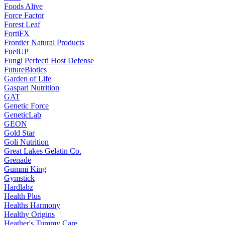
Foods Alive
Force Factor
Forest Leaf
FortiFX
Frontier Natural Products
FuelUP
Fungi Perfecti Host Defense
FutureBiotics
Garden of Life
Gaspari Nutrition
GAT
Genetic Force
GeneticLab
GEON
Gold Star
Goli Nutrition
Great Lakes Gelatin Co.
Grenade
Gummi King
Gymstick
Hardlabz
Health Plus
Healths Harmony
Healthy Origins
Heather's Tummy Care