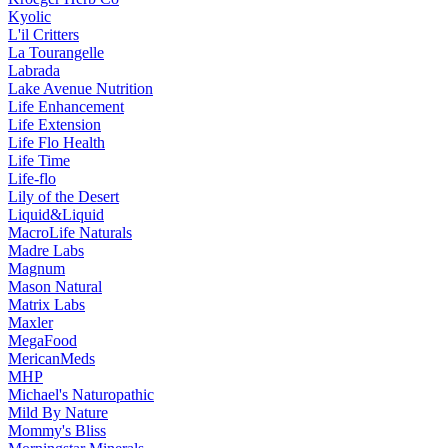
Kyolic
L'il Critters
La Tourangelle
Labrada
Lake Avenue Nutrition
Life Enhancement
Life Extension
Life Flo Health
Life Time
Life-flo
Lily of the Desert
Liquid&Liquid
MacroLife Naturals
Madre Labs
Magnum
Mason Natural
Matrix Labs
Maxler
MegaFood
MericanMeds
MHP
Michael's Naturopathic
Mild By Nature
Mommy's Bliss