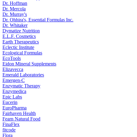
Dr. Hoffman
Dr. Mercola
Dr. Murray's
Dr. Ohhira's, Essential Formulas Inc.
Dr. Whitaker
Dymatize Nutrition
E.L.F. Cosmetics
Earth Therapeutics
Eclectic Institute
Ecological Formulas
EcoTools
Eidon Mineral Supplements
Elizavecca
Emerald Laboratories
Emergen-C
Enzymatic Therapy
Enzymedica
Epic Labs
Eucerin
EuroPharma
Fairhaven Health
Fearn Natural Food
FinaFlex
fitcode
Flora