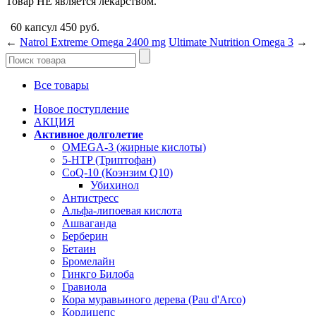
Товар НЕ является лекарством.
60 капсул
450
руб.
←
Natrol Extreme Omega 2400 mg
Ultimate Nutrition Omega 3
→
Все товары
Новое поступление
АКЦИЯ
Активное долголетие
OMEGA-3 (жирные кислоты)
5-HTP (Триптофан)
CoQ-10 (Коэнзим Q10)
Убихинол
Антистресс
Альфа-липоевая кислота
Ашваганда
Берберин
Бетаин
Бромелайн
Гинкго Билоба
Гравиола
Кора муравьиного дерева (Pau d'Arco)
Кордицепс