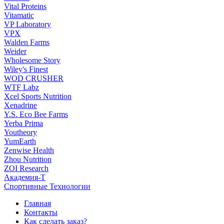
Vital Proteins
Vitamatic
VP Laboratory
VPX
Walden Farms
Weider
Wholesome Story
Wiley's Finest
WOD CRUSHER
WTF Labz
Xcel Sports Nutrition
Xenadrine
Y.S. Eco Bee Farms
Yerba Prima
Youtheory
YumEarth
Zenwise Health
Zhou Nutrition
ZOI Research
Академия-Т
Спортивные Технологии
Главная
Контакты
Как сделать заказ?