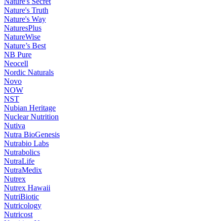
Nature's Secret
Nature's Truth
Nature's Way
NaturesPlus
NatureWise
Nature’s Best
NB Pure
Neocell
Nordic Naturals
Novo
NOW
NST
Nubian Heritage
Nuclear Nutrition
Nutiva
Nutra BioGenesis
Nutrabio Labs
Nutrabolics
NutraLife
NutraMedix
Nutrex
Nutrex Hawaii
NutriBiotic
Nutricology
Nutricost