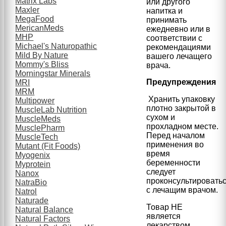
Matrix Labs
или другого
Maxler
напитка и
MegaFood
принимать
MericanMeds
ежедневно или в
MHP
соответствии с
Michael's Naturopathic
рекомендациями
Mild By Nature
вашего лечащего
Mommy's Bliss
врача.
Morningstar Minerals
Предупреждения
MRI
MRM
Хранить упаковку
Multipower
плотно закрытой в
MuscleLab Nutrition
сухом и
MuscleMeds
прохладном месте.
MusclePharm
Перед началом
MuscleTech
применения во
Mutant (Fit Foods)
время
Myogenix
беременности
Myprotein
следует
Nanox
проконсультировать
NatraBio
с лечащим врачом.
Natrol
Naturade
Товар НЕ
Natural Balance
является
Natural Factors
лекарством.