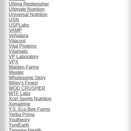
Ultima Replenisher
Ultimate Nutrition
Universal Nutrition
USN
USPLabs
VAMP
VeNatura
Vitacost
Vital Proteins
Vitamatic
VP Laboratory
VPX
Walden Farms
Weider
Wholesome Story
Wiley's Finest
WOD CRUSHER
WTF Labz
Xcel Sports Nutrition
Xenadrine
Y.S. Eco Bee Farms
Yerba Prima
Youtheory
YumEarth
Zenwise Health