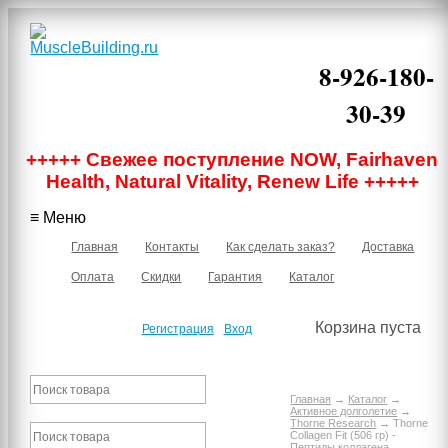
8-926-180-
30-39
Москва, м.
+++++ Свежее поступление NOW, Fairhaven
Бауманская,
Нижняя
Health, Natural Vitality, Renew Life +++++
Красносельская
40/12 корпус 6,
≡ Меню
подъезд 1, 2
этаж, офис 219В
Главная
Контакты
Как сделать заказ?
Доставка
Оплата
Скидки
Гарантия
Каталог
Корзина пуста
Регистрация
Вход
Главная
→
Каталог
→
Активное долголетие
→
Thorne Research
→ Thorne
Collagen Fit (506 гр) -
Пептиды коллагена