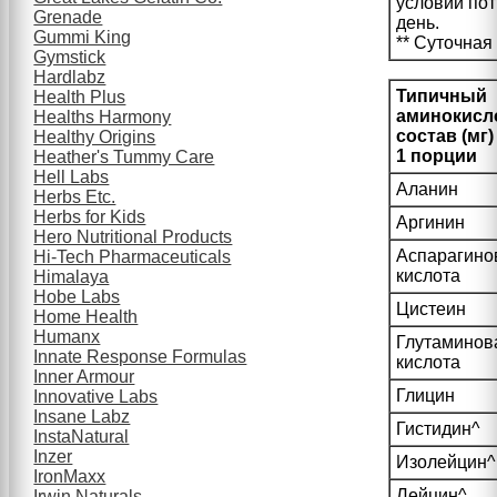
условии пот
Grenade
день.
Gummi King
** Суточная
Gymstick
Hardlabz
Типичный
Health Plus
аминокисл
Healths Harmony
состав (мг)
Healthy Origins
1 порции
Heather's Tummy Care
Hell Labs
Аланин
Herbs Etc.
Herbs for Kids
Аргинин
Hero Nutritional Products
Аспарагино
Hi-Tech Pharmaceuticals
кислота
Himalaya
Hobe Labs
Цистеин
Home Health
Humanx
Глутаминов
Innate Response Formulas
кислота
Inner Armour
Глицин
Innovative Labs
Insane Labz
Гистидин^
InstaNatural
Inzer
Изолейцин^
IronMaxx
Лейцин^
Irwin Naturals