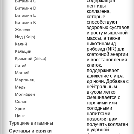
содержащая
Витамин C
пептиды
Витамин D
коллагена,
Витамин Е
которые
способствуют
Витамин K
здоровью суставов
Железо
и росту мышечной
Йод (Kelp)
массы, а также
никотинамид
Калий
рибозид (NR) для
Кальций
клеточной энергии
Кремний (Silica)
и восстановления
клеток,
Литий
поддерживает
Магний
движение с утра
Марганец
до ночи. Добавка с
нейтральным
Медь
вкусом легко
Молибден
смешивается с
Селен
горячими или
холодными
Хром
напитками,
Цинк
позволяя вам
Турецкие витамины
получать коллаген
в удобной
Суставы и связки