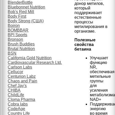
BlenderBottle
донор метилов,
Bluebonnet Nutrition
который
Bob's Red Mill
поддерживает
Body First
естественные
Body Strong (США)
процессы
Boiron
метилирования в
BOMBBAR
организме.
BPI Sports
Bronson
Полезные
Brush Buddies
свойства
Brutal Nutrition
бетаина
BSN
California Gold Nutrition
Улучшает
Cardiovascular Research Ltd.
функцию
Carlson Labs
NR,
Cellucor
обеспечивая
Centurion Labz
метильные
Chaos and Pain
группы
Chef Jay's
для
CHIBA
усиления
ChildLife
метаболизм
Cloma Pharma
NAD+
Cobra labs
Поддержива
CodeAge
энергию
Country Life
во время