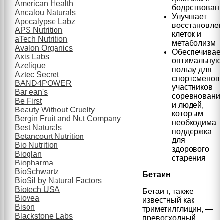
American Health
бодрствован
Andalou Naturals
Улучшает
Apocalypse Labz
восстановле
APS Nutrition
клеток и
aTech Nutrition
метаболизм
Avalon Organics
Обеспечивае
Axis Labs
оптимальну
Azelique
пользу для
Aztec Secret
спортсменов
BAND4POWER
участников
Barlean's
соревнован
Be First
и людей,
Beauty Without Cruelty
которым
Bergin Fruit and Nut Company
необходима
Best Naturals
поддержка
Betancourt Nutrition
для
Bio Nutrition
здорового
Bioglan
старения
Biopharma
BioSchwartz
Бетаин
BioSil by Natural Factors
Biotech USA
Бетаин, также
Biovea
известный как
Bison
триметилглицин, —
Blackstone Labs
превосходный