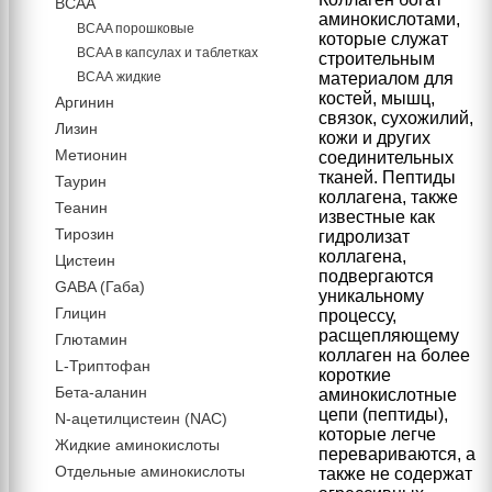
BCAA
аминокислотами,
BCAA порошковые
которые служат
BCAA в капсулах и таблетках
строительным
ВСАА жидкие
материалом для
костей, мышц,
Аргинин
связок, сухожилий,
Лизин
кожи и других
Метионин
соединительных
тканей. Пептиды
Таурин
коллагена, также
Теанин
известные как
Тирозин
гидролизат
коллагена,
Цистеин
подвергаются
GABA (Габа)
уникальному
Глицин
процессу,
расщепляющему
Глютамин
коллаген на более
L-Триптофан
короткие
Бета-аланин
аминокислотные
цепи (пептиды),
N-ацетилцистеин (NAC)
которые легче
Жидкие аминокислоты
перевариваются, а
Отдельные аминокислоты
также не содержат