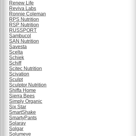
Renew Life
Reviva Labs
Ronnie Coleman
RPS Nutrition
RSP Nutrition
RUSSPORT
Sambucol
SAN Nutrition
Savesta
Scelta
Schiek
Schiff
Scitec Nutrition
Scivation
Sculpt
Sculptor Nutrition
Shiffa Home
Sierra Bees
Simply Organic
Six Star
SmartShake
SmartyPants
Solaray
Solgar
Solumeve