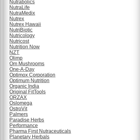
Nutrabolics
NutraLife
NutraMedix
Nutrex
Nutrex Hawaii
NutriBiotic
Nutricology
Nutricost
Nutrition Now
NZT
Olimp
Om Mushrooms
One-A-Day
Optimox Corporation
Optimum Nutrition
Organic India
Original FitTools
ORZAX
Oslomega
OstroVit
Palmers
Paradise Herbs
Performance
Pharma First Nutraceuticals
Planetary Herbals