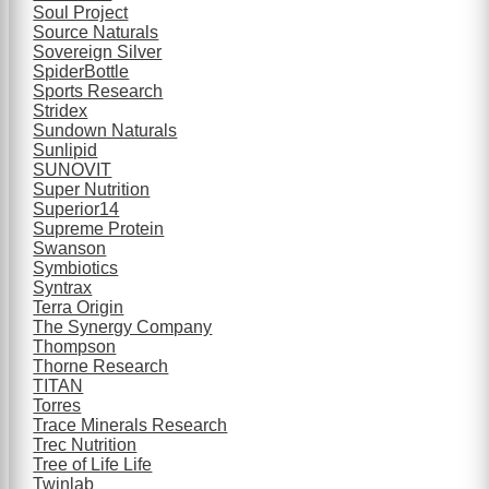
Soul Project
Source Naturals
Sovereign Silver
SpiderBottle
Sports Research
Stridex
Sundown Naturals
Sunlipid
SUNOVIT
Super Nutrition
Superior14
Supreme Protein
Swanson
Symbiotics
Syntrax
Terra Origin
The Synergy Company
Thompson
Thorne Research
TITAN
Torres
Trace Minerals Research
Trec Nutrition
Tree of Life Life
Twinlab