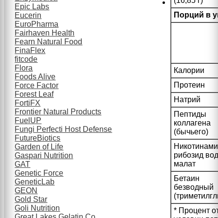
(16,85 г)
Epic Labs
Порций в у
Eucerin
EuroPharma
Fairhaven Health
Fearn Natural Food
FinaFlex
fitcode
Flora
Калории
Foods Alive
Протеин
Force Factor
Forest Leaf
Натрий
FortiFX
Frontier Natural Products
Пептиды
FuelUP
коллагена
Fungi Perfecti Host Defense
(бычьего)
FutureBiotics
Никотинам
Garden of Life
рибозид во
Gaspari Nutrition
малат
GAT
Genetic Force
Бетаин
GeneticLab
безводный
GEON
(триметилгл
Gold Star
Goli Nutrition
* Процент о
Great Lakes Gelatin Co.