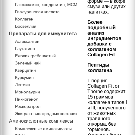
форме — в кофе,
Глюкозамин, хондроитин, МСМ
смузи или других
Гиалуроновая кислота
напитках.
Коллаген
Более
Босвеллия
подробный
анализ
Препараты для иммунитета
ингредиентов
Астаксантин
добавки с
Глутатион
коллагеном
Collagen Fit
Ежовик гребенчатый
Зеленый чай
Пептиды
Кверцетин
коллагена
Куркумин
1 порция
Лютеин
Collagen Fit от
Thorne содержит
Монолаурин
15 граммов
Пикногенол
коллагена типов I
Ресвератрол
и III, полученного
от животных
Экстракт виноградных косточек
травяного
Аминокислотные комплексы
откорма, без
Комплексные аминокислоты
гормонов.
Коллаген богат