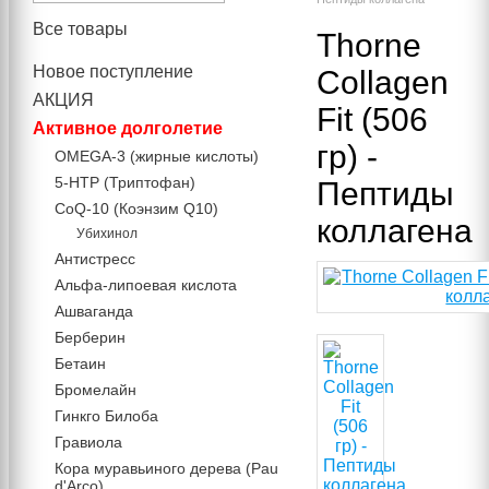
Все товары
Thorne
Новое поступление
Collagen
АКЦИЯ
Fit (506
Активное долголетие
гр) -
OMEGA-3 (жирные кислоты)
5-HTP (Триптофан)
Пептиды
CoQ-10 (Коэнзим Q10)
коллагена
Убихинол
Антистресс
Альфа-липоевая кислота
Ашваганда
Берберин
Бетаин
Бромелайн
Гинкго Билоба
Гравиола
Кора муравьиного дерева (Pau
d'Arco)