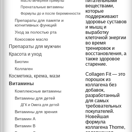
питательными
Масло вечерней примулы
веществами,
Пренатальные витамины
которые
Формулы до и после беременности
поддерживают
Препараты для памяти и
здоровье суставов
когнитивных функций
и мышц и
Уход за полостью рта
выработку
клеточной энергии
Кокосовое масло
во время
Препараты для мужчин
тренировок и
восстановления, а
Красота и уход
также здоровое
Биотин
старение.
Коллаген
Collagen Fit — это
Косметика, крема, мази
порошок из
Витамины
коллагена без
добавок,
Комплексные витамины
разработанный
Витамины для детей
для самых
ДГК и Омега для детей
требовательных
покупателей.
Витамины для зрения
Новейшая
Витамин А
формула
Витамин В
коллагена Thorne,