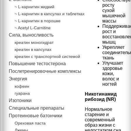
росту
~ L-карнитин жидкий
сухой
~ L-карнитин в капсулах и таблетках
мышечной
~ L-карнитин в порошке
массы
Поддержива
~ Acetyl L-Carnitine
рост и
Сила, выносливость
восстановле
мышц
креатин моногидрат
Укрепляет
креатин в капсулах
соединитель
креатин с транспортной системой
ткань
Улучшает
Повышение тестостерона
здоровье
Послетренировочные комплексы
кожи,
Энергия
волос и
ногтей
кофеин
гуарана
Никотинамид
рибозид (NR)
Изотоники
Специальные препараты
Нормальное
старение и
Протеиновые батончики
современный
Ореховая паста
образ жизни с
Джемы
недостатком сна,