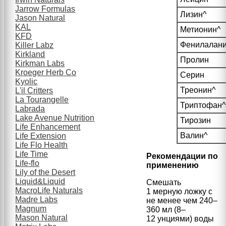
Jarrow Formulas
Лизин^
Jason Natural
KAL
Метионин^
KFD
Фенилалан
Killer Labz
Kirkland
Пролин
Kirkman Labs
Kroeger Herb Co
Серин
Kyolic
Треонин^
L'il Critters
La Tourangelle
Триптофан
Labrada
Lake Avenue Nutrition
Тирозин
Life Enhancement
Валин^
Life Extension
Life Flo Health
Life Time
Рекомендации по
Life-flo
применению
Lily of the Desert
Liquid&Liquid
Смешать
MacroLife Naturals
1 мерную ложку с
Madre Labs
не менее чем 240–
Magnum
360 мл (8–
Mason Natural
12 унциями) воды