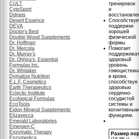
CULT
тренировок
CytoSport
и
Ddrops
восстановле
Desert Essence
Способствуе
DEVA
поддержке
Doctor's Best
хорошей
Double Wood Supplements
физической
Dr. Hoffman
формы
Dr. Mercola
Помогает
Dr. Murray's
поддержива
Dr. Ohhira's, Essential
здоровый
Formulas Inc.
уровень
Dr. Whitaker
гомоцистеин
Dymatize Nutrition
в крови,
E.L.F. Cosmetics
способствуя
Earth Therapeutics
здоровью
Eclectic Institute
сердечно-
Ecological Formulas
сосудистой
EcoTools
системы и
Eidon Mineral Supplements
когнитивным
Elizavecca
функциям.
Emerald Laboratories
Emergen-C
Enzymatic Therapy
Размер по
Enzymedica