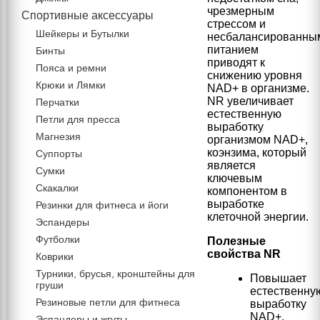
чрезмерным
Спортивные аксессуары
стрессом и
Шейкеры и Бутылки
несбалансированны
питанием
Бинты
приводят к
Пояса и ремни
снижению уровня
Крюки и Лямки
NAD+ в организме.
NR увеличивает
Перчатки
естественную
Петли для пресса
выработку
Магнезия
организмом NAD+,
коэнзима, который
Суппорты
является
Сумки
ключевым
Скакалки
компонентом в
выработке
Резинки для фитнеса и йоги
клеточной энергии.
Эспандеры
Футболки
Полезные
свойства NR
Коврики
Турники, брусья, кронштейны для
Повышает
груши
естественну
Резиновые петли для фитнеса
выработку
NAD+,
Эспандеры и жгуты