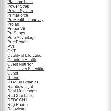
Platinum Labs
Power Strap
Power System
PrimaForce
ProHealth Longevity
Prolab
Proper Vit
ProSupps
Pure Advantage
PureProtein
PVL
QNT
Quality of Life Labs
Quantum Health
Quest Nutrition
Quicksilver Scientific
Qunol
R-Line
RaeSun Botanics
Rainbow Light
Real Mushrooms
Red Star Labs
REDCON1
Reg Pharm
Rejuvicare