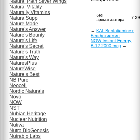
Natural Path Silver Wings
Natural Vitality
Naturally Vitamins
без
7 3
NaturalSupp
ароматизатора
Nature Made
Nature's Answer
←
KAL Benfotiamine+
Nature's Bounty
Бенфотиамин
Nature's Life
NOW Instant Energy
B-12 2000 mcg
→
Nature's Secret
Nature's Truth
Nature's Way
NaturesPlus
NatureWise
Nature’s Best
NB Pure
Neocell
Nordic Naturals
Novo
NOW
NST
Nubian Heritage
Nuclear Nutrition
Nutiva
Nutra BioGenesis
Nutrabio Labs