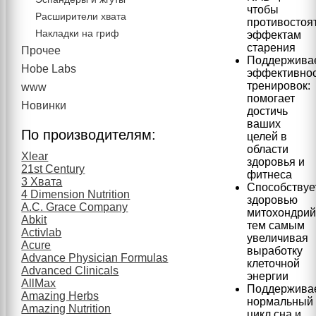
чтобы
Расширители хвата
противостоя
Накладки на гриф
эффектам
старения
Прочее
Поддержива
Hobe Labs
эффективно
тренировок:
www
помогает
Новинки
достичь
ваших
По производителям:
целей в
области
Xlear
здоровья и
21st Century
фитнеса
3 Хвата
Способствуе
4 Dimension Nutrition
здоровью
A.C. Grace Company
митохондрий
Abkit
тем самым
Activlab
увеличивая
Acure
выработку
Advance Physician Formulas
клеточной
Advanced Clinicals
энергии
AllMax
Поддержива
Amazing Herbs
нормальный
Amazing Nutrition
цикл сна и