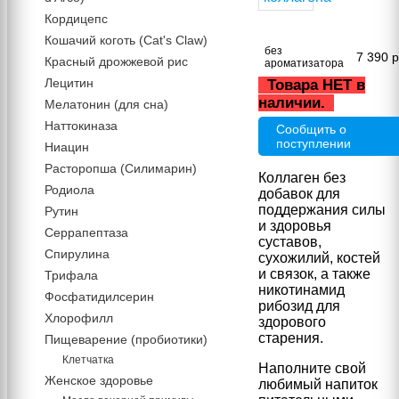
Кордицепс
Кошачий коготь (Cat's Claw)
без
7 390
р
Красный дрожжевой рис
ароматизатора
Лецитин
Товара НЕТ в
наличии.
Мелатонин (для сна)
Наттокиназа
Сообщить о
поступлении
Ниацин
Расторопша (Силимарин)
Коллаген без
Родиола
добавок для
поддержания силы
Рутин
и здоровья
Серрапептаза
суставов,
Спирулина
сухожилий, костей
и связок, а также
Трифала
никотинамид
Фосфатидилсерин
рибозид для
Хлорофилл
здорового
старения.
Пищеварение (пробиотики)
Клетчатка
Наполните свой
Женское здоровье
любимый напиток