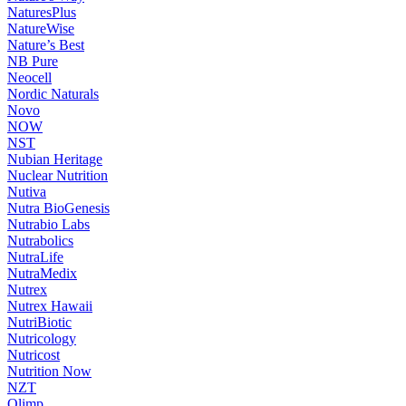
NaturesPlus
NatureWise
Nature’s Best
NB Pure
Neocell
Nordic Naturals
Novo
NOW
NST
Nubian Heritage
Nuclear Nutrition
Nutiva
Nutra BioGenesis
Nutrabio Labs
Nutrabolics
NutraLife
NutraMedix
Nutrex
Nutrex Hawaii
NutriBiotic
Nutricology
Nutricost
Nutrition Now
NZT
Olimp