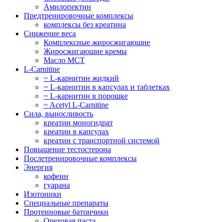
Амилопектин
Предтренировочные комплексы
комплексы без креатина
Снижение веса
Комплексные жиросжигающие
Жиросжигающие кремы
Масло МСТ
L-Carnitine
~ L-карнитин жидкий
~ L-карнитин в капсулах и таблетках
~ L-карнитин в порошке
~ Acetyl L-Carnitine
Сила, выносливость
креатин моногидрат
креатин в капсулах
креатин с транспортной системой
Повышение тестостерона
Послетренировочные комплексы
Энергия
кофеин
гуарана
Изотоники
Специальные препараты
Протеиновые батончики
Ореховая паста