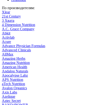
По производителям:
Xlear
21st Century
3 Хвата
4 Dimension Nutrition
A.C. Grace Company
Abkit
Activlab
Acure
Advance Physician Formulas
Advanced Clinicals
AllMax
Amazing Herbs
Amazing Nutrition
American Health
Andalou Naturals
Apocalypse Labz
APS Nutrition
aTech Nutrition
Avalon Organics
Axis Labs
Azelique
Aztec Secret
BAND4POWER