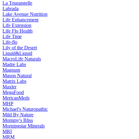
La Tourangelle
Labrada
Lake Avenue Nutrition
Life Enhancement
Life Extension
Life Flo Health
Life Time
Life-flo
Lily of the Desert
Liquid&Liquid
MacroLife Naturals
Madre Labs
Magnum
Mason Natural
Matrix Labs
Maxler
MegaFood
MericanMeds
MHP
Michael's Naturopathic
Mild By Nature
Mommy's Bliss
Morningstar Minerals
MRI
MRM