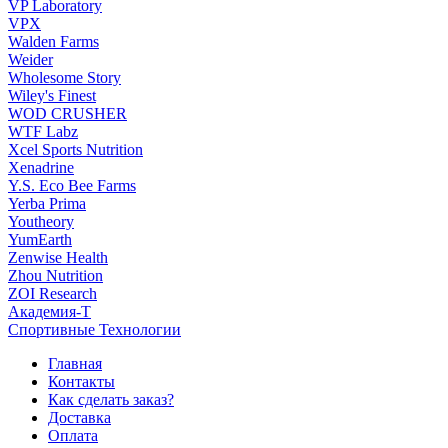
VP Laboratory
VPX
Walden Farms
Weider
Wholesome Story
Wiley's Finest
WOD CRUSHER
WTF Labz
Xcel Sports Nutrition
Xenadrine
Y.S. Eco Bee Farms
Yerba Prima
Youtheory
YumEarth
Zenwise Health
Zhou Nutrition
ZOI Research
Академия-Т
Спортивные Технологии
Главная
Контакты
Как сделать заказ?
Доставка
Оплата