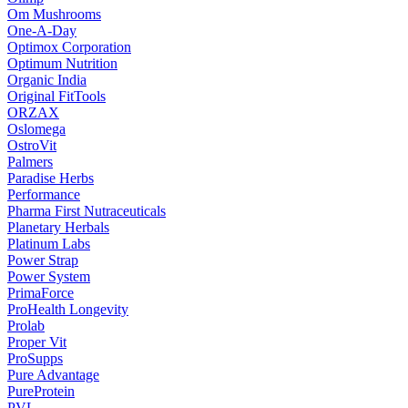
Om Mushrooms
One-A-Day
Optimox Corporation
Optimum Nutrition
Organic India
Original FitTools
ORZAX
Oslomega
OstroVit
Palmers
Paradise Herbs
Performance
Pharma First Nutraceuticals
Planetary Herbals
Platinum Labs
Power Strap
Power System
PrimaForce
ProHealth Longevity
Prolab
Proper Vit
ProSupps
Pure Advantage
PureProtein
PVL