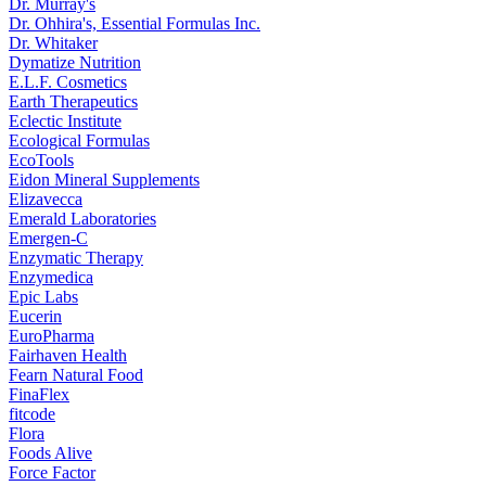
Dr. Murray's
Dr. Ohhira's, Essential Formulas Inc.
Dr. Whitaker
Dymatize Nutrition
E.L.F. Cosmetics
Earth Therapeutics
Eclectic Institute
Ecological Formulas
EcoTools
Eidon Mineral Supplements
Elizavecca
Emerald Laboratories
Emergen-C
Enzymatic Therapy
Enzymedica
Epic Labs
Eucerin
EuroPharma
Fairhaven Health
Fearn Natural Food
FinaFlex
fitcode
Flora
Foods Alive
Force Factor