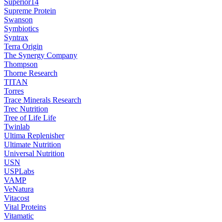
Superior14
Supreme Protein
Swanson
Symbiotics
Syntrax
Terra Origin
The Synergy Company
Thompson
Thorne Research
TITAN
Torres
Trace Minerals Research
Trec Nutrition
Tree of Life Life
Twinlab
Ultima Replenisher
Ultimate Nutrition
Universal Nutrition
USN
USPLabs
VAMP
VeNatura
Vitacost
Vital Proteins
Vitamatic