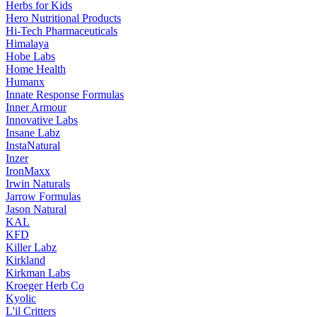
Herbs for Kids
Hero Nutritional Products
Hi-Tech Pharmaceuticals
Himalaya
Hobe Labs
Home Health
Humanx
Innate Response Formulas
Inner Armour
Innovative Labs
Insane Labz
InstaNatural
Inzer
IronMaxx
Irwin Naturals
Jarrow Formulas
Jason Natural
KAL
KFD
Killer Labz
Kirkland
Kirkman Labs
Kroeger Herb Co
Kyolic
L'il Critters