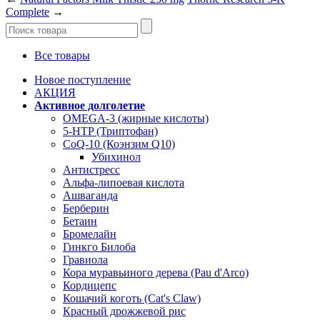
Complete
→
Все товары
Новое поступление
АКЦИЯ
Активное долголетие
OMEGA-3 (жирные кислоты)
5-HTP (Триптофан)
CoQ-10 (Коэнзим Q10)
Убихинол
Антистресс
Альфа-липоевая кислота
Ашваганда
Берберин
Бетаин
Бромелайн
Гинкго Билоба
Гравиола
Кора муравьиного дерева (Pau d'Arco)
Кордицепс
Кошачий коготь (Cat's Claw)
Красный дрожжевой рис