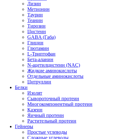
Лизин
Метионин
Таурин
Теанин
Тирозин
Цистеин
GABA (Габа)
Глицин
Глютамин
L-Триптофан
Бета-аланин
N-ацетилцистеин (NAC)
Жидкие аминокислоты
Отдельные аминокислоты
Цитруллин
Белки
Изолят
Сывороточный протеин
Многокомпонентный протеин
Казеин
Яичный протеин
Растительный протеин
Гейнеры
Простые углеводы
Сложные углеводы