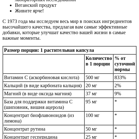
Веганский продукт
Живите ярче!
С 1973 года мы исследуем весь мир в поисках ингредиентов
высочайшего качества, предлагая вам самые эффективные
добавки, которые улучшат качество вашей жизни в самые
важные моменты.
Размер порции: 1 растительная капсула
Количество
% от
в 1 порции
суточной
нормы
Витамин С (аскорбиновая кислота)
500 мг
833%
Кальций (в виде карбоната кальция)
20 мг
2%
Магний (в виде оксида магния)
37 мг
9%
База для поддержки витамина С
95 мг
*
(шиповник, вишня ацерола)
Концентрат биофлавоноидов (из
100 мг
*
лимона)
Концентрат рутина
50 мг
*
Концентрат гесперидина
25 мг
*