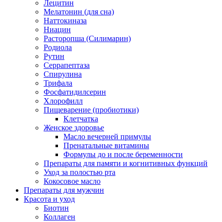
Лецитин
Мелатонин (для сна)
Наттокиназа
Ниацин
Расторопша (Силимарин)
Родиола
Рутин
Серрапептаза
Спирулина
Трифала
Фосфатидилсерин
Хлорофилл
Пищеварение (пробиотики)
Клетчатка
Женское здоровье
Масло вечерней примулы
Пренатальные витамины
Формулы до и после беременности
Препараты для памяти и когнитивных функций
Уход за полостью рта
Кокосовое масло
Препараты для мужчин
Красота и уход
Биотин
Коллаген