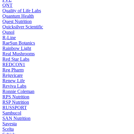
QNT
Quality of Life Labs
Quantum Health
Quest Nutrition
Quicksilver Scientific
Qunol
R-Line
RaeSun Botanics
Rainbow Light
Real Mushrooms
Red Star Labs
REDCON1
Reg Pharm
Rejuvicare
Renew Life
Reviva Labs
Ronnie Coleman
RPS Nutrition
RSP Nutrition
RUSSPORT
Sambucol
SAN Nutrition
Savesta
Scelta