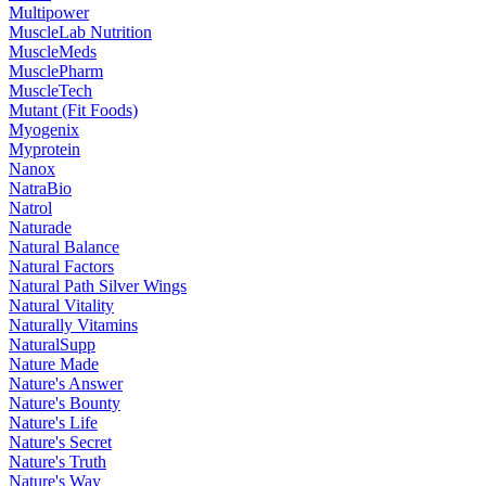
Multipower
MuscleLab Nutrition
MuscleMeds
MusclePharm
MuscleTech
Mutant (Fit Foods)
Myogenix
Myprotein
Nanox
NatraBio
Natrol
Naturade
Natural Balance
Natural Factors
Natural Path Silver Wings
Natural Vitality
Naturally Vitamins
NaturalSupp
Nature Made
Nature's Answer
Nature's Bounty
Nature's Life
Nature's Secret
Nature's Truth
Nature's Way