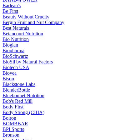
Barlean's
Be First
Beauty Without Cruelty
Bergin Fruit and Nut Company
Best Naturals
Betancourt Nutrition
Bio Nutrition
Bioglan
Biopharma
BioSchwartz
BioSil by Natural Factors
Biotech USA
Biovea
Bison
Blackstone Labs
BlenderBottle
Bluebonnet Nutrition
Bob's Red Mill
Body First
Body Strong (США)
Boiron
BOMBBAR
BPI Sports
Bronson