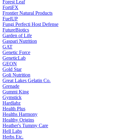
Forest Leaf
FortiFX
Frontier Natural Products
FuelUP
Fungi Perfecti Host Defense
FutureBiotics
Garden of Life
Gaspari Nutrition
GAT
Genetic Force
GeneticLab
GEON
Gold Star
Goli Nutrition
Great Lakes Gelatin Co.
Grenade
Gummi King
Gymstick
Hardlabz
Health Plus
Healths Harmony
Healthy Origins
Heather's Tummy Care
Hell Labs
Herbs Etc.