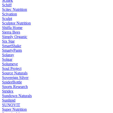
Schiek
Schiff
Scitec Nutrition
Scivation
Sculpt
Sculptor Nutrition
Shiffa Home
Sierra Bees
Simply Organic
Six Star
SmartShake
SmartyPants
Solaray
Solgar
Solumeve
Soul Project
Source Naturals
Sovereign Silver
SpiderBottle
Sports Research
Stridex
Sundown Naturals
Sunlipid
SUNOVIT
Super Nutrition