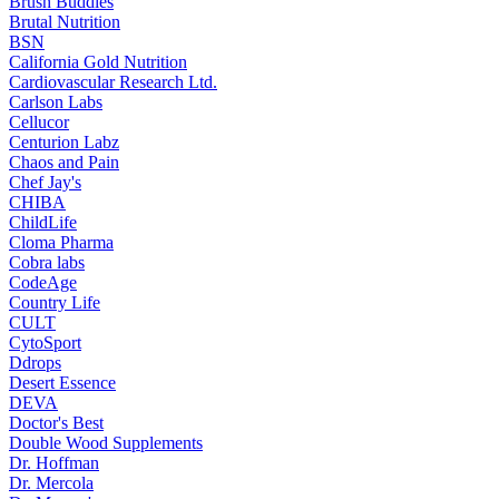
Brush Buddies
Brutal Nutrition
BSN
California Gold Nutrition
Cardiovascular Research Ltd.
Carlson Labs
Cellucor
Centurion Labz
Chaos and Pain
Chef Jay's
CHIBA
ChildLife
Cloma Pharma
Cobra labs
CodeAge
Country Life
CULT
CytoSport
Ddrops
Desert Essence
DEVA
Doctor's Best
Double Wood Supplements
Dr. Hoffman
Dr. Mercola