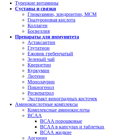
Турецкие витамины
Суставы и связки
Глюкозамин, хондроитин, МСМ
Гиалуроновая кислота
Коллаген
Босвеллия
Препараты для иммунитета
Астаксантин
Глутатион
Ежовик гребенчатый
Зеленый чай
Кверцетин
Куркумин
Лютеин
Монолаурин
Пикногенол
Ресвератрол
Экстракт виноградных косточек
Аминокислотные комплексы
Комплексные аминокислоты
BCAA
BCAA порошковые
BCAA в капсулах и таблетках
ВСАА жидкие
Аргинин