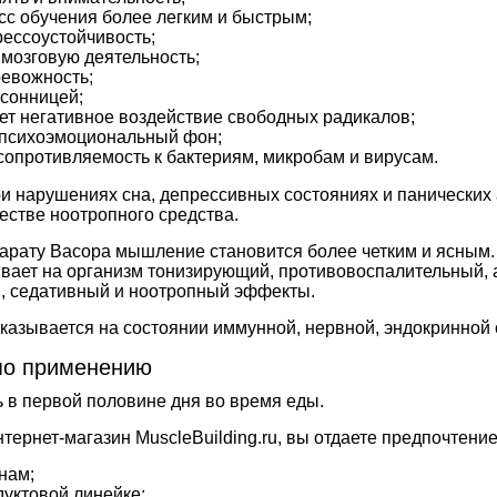
сс обучения более легким и быстрым;
ессоустойчивость;
 мозговую деятельность;
ревожность;
ссонницей;
т негативное воздействие свободных радикалов;
 психоэмоциональный фон;
сопротивляемость к бактериям, микробам и вирусам.
и нарушениях сна, депрессивных состояниях и панических 
естве ноотропного средства.
арату Bacopa мышление становится более четким и ясным.
ывает на организм тонизирующий, противовоспалительный,
, седативный и ноотропный эффекты.
казывается на состоянии иммунной, нервной, эндокринной 
по применению
ь в первой половине дня во время еды.
ернет-магазин MuscleBuilding.ru, вы отдаете предпочтение
нам;
уктовой линейке;