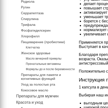
Родиола
делает проце
Рутин
повышает стр
активизирует
Серрапептаза
уменьшает т
Спирулина
борется с бе
Трифала
предупреждае
нормализует
Фосфатидилсерин
увеличивает 
Хлорофилл
Пищеварение (пробиотики)
Применяется пр
Выступает в кач
Клетчатка
Женское здоровье
Благодаря преп
Масло вечерней примулы
возраста. Оказ
антистрессовый
Пренатальные витамины
Формулы до и после беременности
Положительно с
Препараты для памяти и
когнитивных функций
Инструкция 
Уход за полостью рта
1 капсула в ден
Кокосовое масло
Выбирая наш инт
Препараты для мужчин
Красота и уход
выгодным це
широкой прод