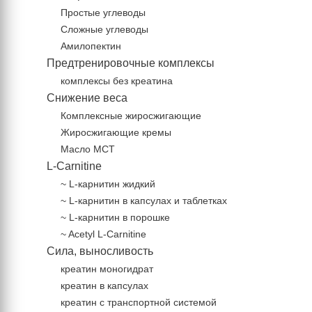
Простые углеводы
Сложные углеводы
Амилопектин
Предтренировочные комплексы
комплексы без креатина
Снижение веса
Комплексные жиросжигающие
Жиросжигающие кремы
Масло МСТ
L-Carnitine
~ L-карнитин жидкий
~ L-карнитин в капсулах и таблетках
~ L-карнитин в порошке
~ Acetyl L-Carnitine
Сила, выносливость
креатин моногидрат
креатин в капсулах
креатин с транспортной системой