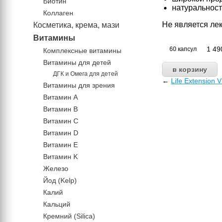
Биотин
натуральност
Коллаген
Не является ле
Косметика, крема, мази
Витамины
1 4
60 капсул
Комплексные витамины
Витамины для детей
ДГК и Омега для детей
←
Life Extension 
Витамины для зрения
Витамин А
Витамин В
Витамин C
Витамин D
Витамин Е
Витамин K
Железо
Йод (Kelp)
Калий
Кальций
Кремний (Silica)