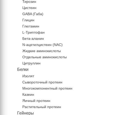
Тирозин
Цистеин
GABA (Габа)
Глицин
Глютамин
L-Триптофан
Бета-аланин
N-ацетилцистеин (NAC)
Жидкие аминокислоты
Отдельные аминокислоты
Цитруллин
Белки
Изолят
Сывороточный протеин
Многокомпонентный протеин
Казеин
Яичный протеин
Растительный протеин
Гейнеры