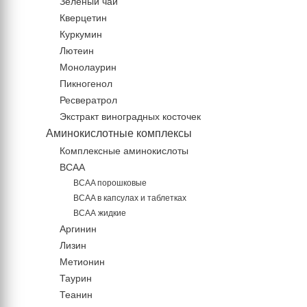
Зеленый чай
Кверцетин
Куркумин
Лютеин
Монолаурин
Пикногенол
Ресвератрол
Экстракт виноградных косточек
Аминокислотные комплексы
Комплексные аминокислоты
BCAA
BCAA порошковые
BCAA в капсулах и таблетках
ВСАА жидкие
Аргинин
Лизин
Метионин
Таурин
Теанин