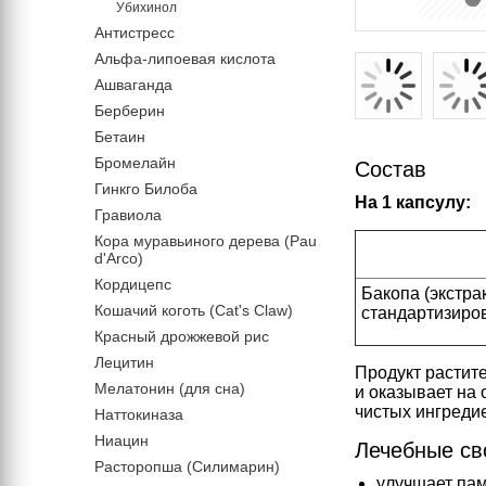
Убихинол
Антистресс
Альфа-липоевая кислота
Ашваганда
Берберин
Бетаин
Бромелайн
Состав
Гинкго Билоба
На 1 капсулу:
Гравиола
Кора муравьиного дерева (Pau
d'Arco)
Кордицепс
Бакопа (экстра
Кошачий коготь (Cat's Claw)
стандартизиро
Красный дрожжевой рис
Лецитин
Продукт растит
Мелатонин (для сна)
и оказывает на
чистых ингреди
Наттокиназа
Ниацин
Лечебные св
Расторопша (Силимарин)
улучшает пам