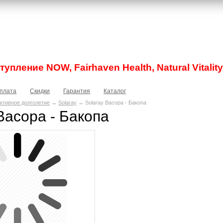
упление NOW, Fairhaven Health, Natural Vitality
плата
Скидки
Гарантия
Каталог
ктивное долголетие
→
Solaray
→ Solaray Bacopa - Бакопа
Bacopa - Бакопа