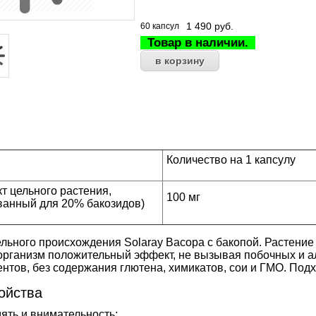
1 490
руб.
60 капсул
Товар в наличии.
Количество на 1 капсулу
кт цельного растения,
100 мг
ванный для 20% бакозидов)
ельного происхождения Solaray Bacopa с бакопой. Растени
 организм положительный эффект, не вызывая побочных и ал
ентов, без содержания глютена, химикатов, сои и ГМО. Под
ойства
ять и внимательность;