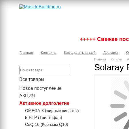
+++++ Свежее пост
Главная
Контакты
Как сделать заказ?
Доставка
О
Главная
→
Каталог
→
А
Solaray 
Все товары
Новое поступление
АКЦИЯ
Активное долголетие
OMEGA-3 (жирные кислоты)
5-HTP (Триптофан)
CoQ-10 (Коэнзим Q10)