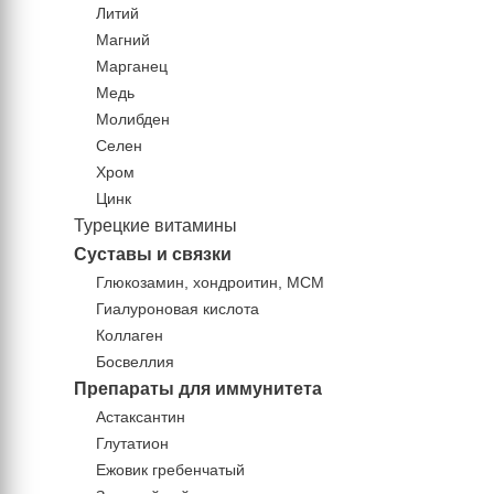
Литий
Магний
Марганец
Медь
Молибден
Селен
Хром
Цинк
Турецкие витамины
Суставы и связки
Глюкозамин, хондроитин, МСМ
Гиалуроновая кислота
Коллаген
Босвеллия
Препараты для иммунитета
Астаксантин
Глутатион
Ежовик гребенчатый