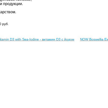
и продукции.
карством.
90
руб.
Vitamin D3 with Sea-Iodine - витамин D3 с йодом
NOW Boswellia Ex