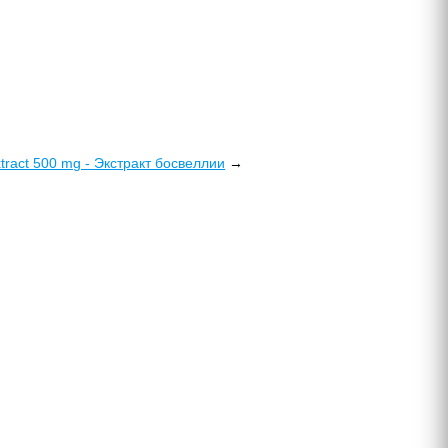
tract 500 mg - Экстракт босвеллии
→