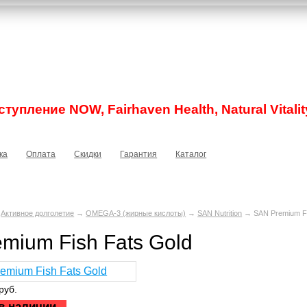
тупление NOW, Fairhaven Health, Natural Vitalit
ка
Оплата
Скидки
Гарантия
Каталог
→
Активное долголетие
→
OMEGA-3 (жирные кислоты)
→
SAN Nutrition
→ SAN Premium Fi
mium Fish Fats Gold
руб.
в наличии.