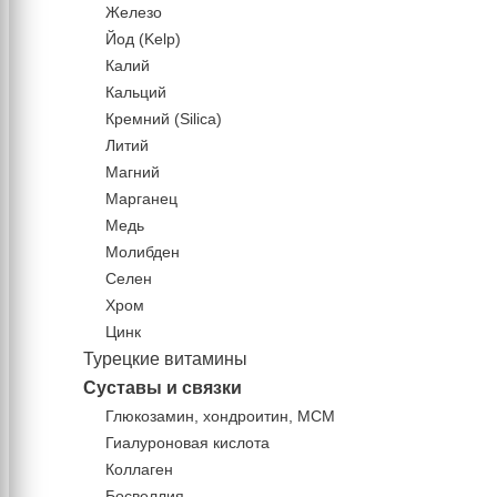
Железо
Йод (Kelp)
Калий
Кальций
Кремний (Silica)
Литий
Магний
Марганец
Медь
Молибден
Селен
Хром
Цинк
Турецкие витамины
Суставы и связки
Глюкозамин, хондроитин, МСМ
Гиалуроновая кислота
Коллаген
Босвеллия