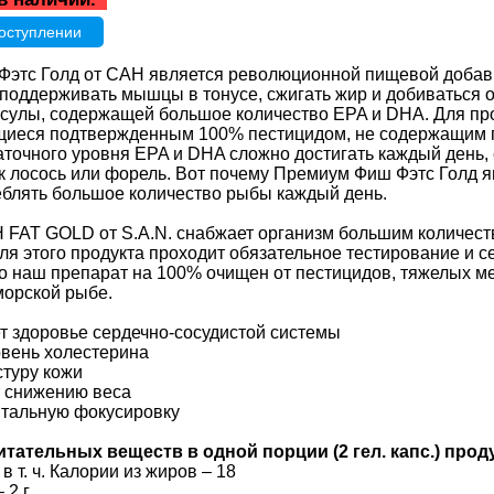
оступлении
этс Голд от САН является революционной пищевой добавко
поддерживать мышцы в тонусе, сжигать жир и добиваться 
псулы, содержащей большое количество EPA и DHA. Для п
щиеся подтвержденным 100% пестицидом, не содержащим
аточного уровня EPA и DHA сложно достигать каждый день,
ак лосось или форель. Вот почему Премиум Фиш Фэтс Голд я
еблять большое количество рыбы каждый день.
FAT GOLD от S.A.N. снабжает организм большим количест
для этого продукта проходит обязательное тестирование и
что наш препарат на 100% очищен от пестицидов, тяжелых м
морской рыбе.
т здоровье сердечно-сосудистой системы
овень холестерина
стуру кожи
т снижению веса
нтальную фокусировку
тательных веществ в одной порции (2 гел. капс.) прод
 в т. ч. Калории из жиров – 18
 2 г