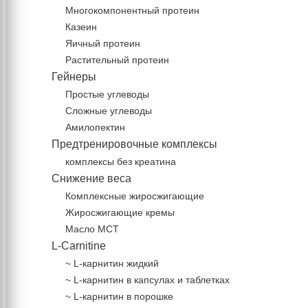
Многокомпонентный протеин
Казеин
Яичный протеин
Растительный протеин
Гейнеры
Простые углеводы
Сложные углеводы
Амилопектин
Предтренировочные комплексы
комплексы без креатина
Снижение веса
Комплексные жиросжигающие
Жиросжигающие кремы
Масло МСТ
L-Carnitine
~ L-карнитин жидкий
~ L-карнитин в капсулах и таблетках
~ L-карнитин в порошке