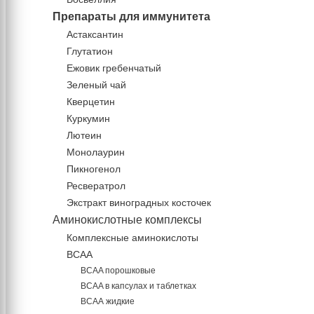
Препараты для иммунитета
Астаксантин
Глутатион
Ежовик гребенчатый
Зеленый чай
Кверцетин
Куркумин
Лютеин
Монолаурин
Пикногенол
Ресвератрол
Экстракт виноградных косточек
Аминокислотные комплексы
Комплексные аминокислоты
BCAA
BCAA порошковые
BCAA в капсулах и таблетках
ВСАА жидкие