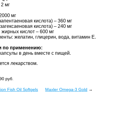
 2 мг
2000 мг
апентаеновая кислота) – 360 мг
агексаеновая кислота) – 240 мг
3 жирных кислот – 600 мг
енты: желатин, глицерин, вода, витамин Е.
и по применению:
капсулы в день вместе с пищей.
ется лекарством.
90
руб.
ion Fish Oil Softgels
Maxler Omega-3 Gold
→