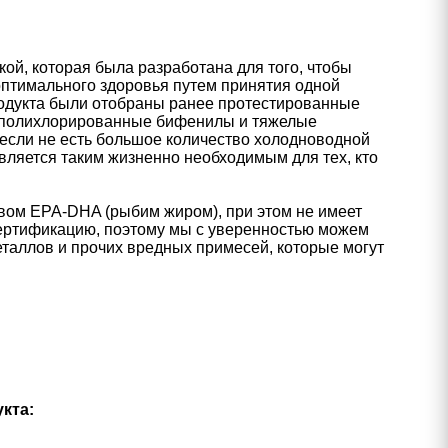
й, которая была разработана для того, чтобы
оптимального здоровья путем принятия одной
родукта были отобраны ранее протестированные
 полихлорированные бифенилы и тяжелые
 если не есть большое количество холодноводной
вляется таким жизненно необходимым для тех, кто
вом EPA-DHA (рыбим жиром), при этом не имеет
 сертификацию, поэтому мы с уверенностью можем
еталлов и прочих вредных примесей, которые могут
укта: