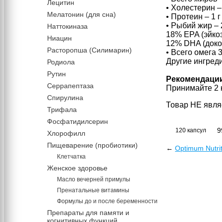
Лецитин
• Холестерин –
Мелатонин (для сна)
• Протеин – 1 г
• Рыбий жир – 
Наттокиназа
18% EPA (эйкоз
Ниацин
12% DHA (докоз
Расторопша (Силимарин)
• Всего омега 
Другие ингреди
Родиола
Рутин
Рекомендаци
Серрапептаза
Принимайте 2 
Спирулина
Товар НЕ явля
Трифала
Фосфатидилсерин
9
120 капсул
Хлорофилл
Пищеварение (пробиотики)
←
Optimum Nutrit
Клетчатка
Женское здоровье
Масло вечерней примулы
Пренатальные витамины
Формулы до и после беременности
Препараты для памяти и
когнитивных функций