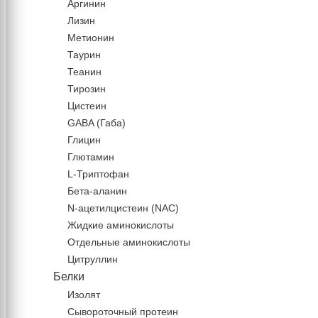
Аргинин
Лизин
Метионин
Таурин
Теанин
Тирозин
Цистеин
GABA (Габа)
Глицин
Глютамин
L-Триптофан
Бета-аланин
N-ацетилцистеин (NAC)
Жидкие аминокислоты
Отдельные аминокислоты
Цитруллин
Белки
Изолят
Сывороточный протеин