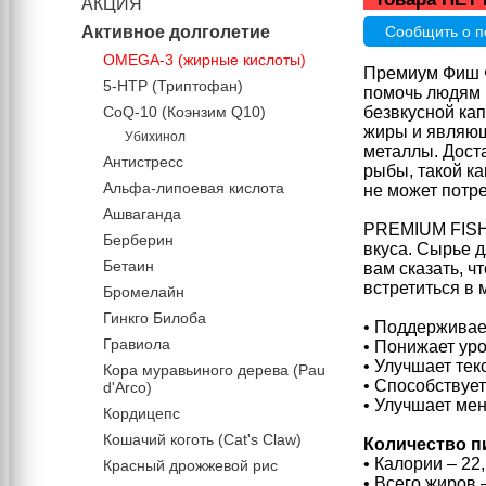
АКЦИЯ
Активное долголетие
Сообщить о п
OMEGA-3 (жирные кислоты)
Премиум Фиш Ф
5-HTP (Триптофан)
помочь людям 
CoQ-10 (Коэнзим Q10)
безвкусной ка
жиры и являю
Убихинол
металлы. Дост
Антистресс
рыбы, такой к
Альфа-липоевая кислота
не может потр
Ашваганда
PREMIUM FISH 
Берберин
вкуса. Сырье 
Бетаин
вам сказать, 
встретиться в 
Бромелайн
Гинкго Билоба
• Поддерживае
Гравиола
• Понижает ур
• Улучшает тек
Кора муравьиного дерева (Pau
• Способствуе
d'Arco)
• Улучшает ме
Кордицепс
Кошачий коготь (Cat's Claw)
Количество пи
• Калории – 22,
Красный дрожжевой рис
• Всего жиров –