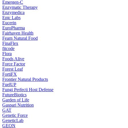
Emergen-C
Enzymatic Therapy
Enzymedica
Epic Labs
Eucerin
EuroPharma
Fairhaven Health
Fearn Natural Food
FinaFlex
fitcode
Flora
Foods Alive
Force Factor
Forest Leaf
FortiFX
Frontier Natural Products
FuelUP
Fungi Perfecti Host Defense
FutureBiotics
Garden of Life
Gaspari Nutrition
GAT
Genetic Force
GeneticLab
GEON