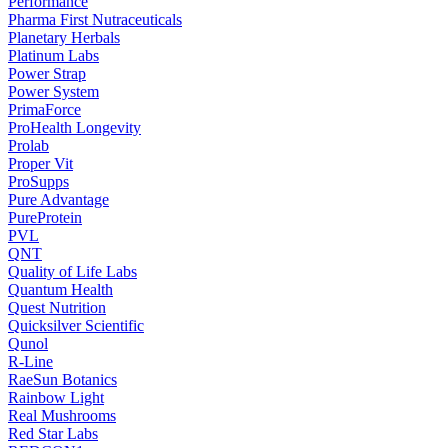
Performance
Pharma First Nutraceuticals
Planetary Herbals
Platinum Labs
Power Strap
Power System
PrimaForce
ProHealth Longevity
Prolab
Proper Vit
ProSupps
Pure Advantage
PureProtein
PVL
QNT
Quality of Life Labs
Quantum Health
Quest Nutrition
Quicksilver Scientific
Qunol
R-Line
RaeSun Botanics
Rainbow Light
Real Mushrooms
Red Star Labs