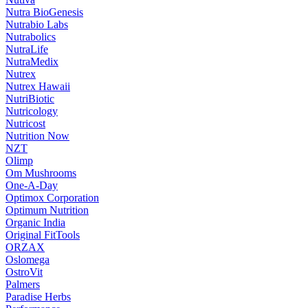
Nutra BioGenesis
Nutrabio Labs
Nutrabolics
NutraLife
NutraMedix
Nutrex
Nutrex Hawaii
NutriBiotic
Nutricology
Nutricost
Nutrition Now
NZT
Olimp
Om Mushrooms
One-A-Day
Optimox Corporation
Optimum Nutrition
Organic India
Original FitTools
ORZAX
Oslomega
OstroVit
Palmers
Paradise Herbs