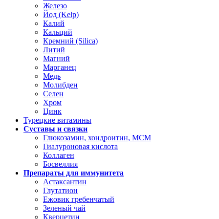
Железо
Йод (Kelp)
Калий
Кальций
Кремний (Silica)
Литий
Магний
Марганец
Медь
Молибден
Селен
Хром
Цинк
Турецкие витамины
Суставы и связки
Глюкозамин, хондроитин, МСМ
Гиалуроновая кислота
Коллаген
Босвеллия
Препараты для иммунитета
Астаксантин
Глутатион
Ежовик гребенчатый
Зеленый чай
Кверцетин