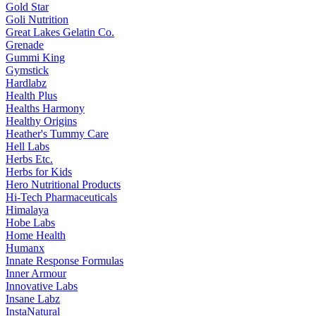
Gold Star
Goli Nutrition
Great Lakes Gelatin Co.
Grenade
Gummi King
Gymstick
Hardlabz
Health Plus
Healths Harmony
Healthy Origins
Heather's Tummy Care
Hell Labs
Herbs Etc.
Herbs for Kids
Hero Nutritional Products
Hi-Tech Pharmaceuticals
Himalaya
Hobe Labs
Home Health
Humanx
Innate Response Formulas
Inner Armour
Innovative Labs
Insane Labz
InstaNatural