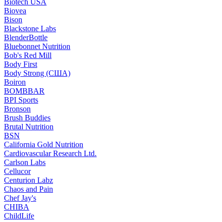
Biotech USA
Biovea
Bison
Blackstone Labs
BlenderBottle
Bluebonnet Nutrition
Bob's Red Mill
Body First
Body Strong (США)
Boiron
BOMBBAR
BPI Sports
Bronson
Brush Buddies
Brutal Nutrition
BSN
California Gold Nutrition
Cardiovascular Research Ltd.
Carlson Labs
Cellucor
Centurion Labz
Chaos and Pain
Chef Jay's
CHIBA
ChildLife