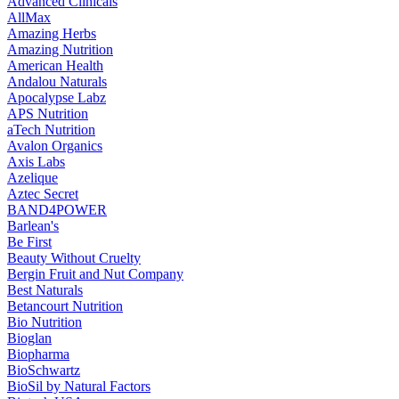
Advanced Clinicals
AllMax
Amazing Herbs
Amazing Nutrition
American Health
Andalou Naturals
Apocalypse Labz
APS Nutrition
aTech Nutrition
Avalon Organics
Axis Labs
Azelique
Aztec Secret
BAND4POWER
Barlean's
Be First
Beauty Without Cruelty
Bergin Fruit and Nut Company
Best Naturals
Betancourt Nutrition
Bio Nutrition
Bioglan
Biopharma
BioSchwartz
BioSil by Natural Factors