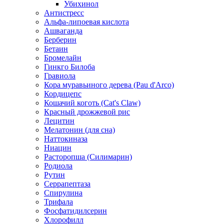
Убихинол
Антистресс
Альфа-липоевая кислота
Ашваганда
Берберин
Бетаин
Бромелайн
Гинкго Билоба
Гравиола
Кора муравьиного дерева (Pau d'Arco)
Кордицепс
Кошачий коготь (Cat's Claw)
Красный дрожжевой рис
Лецитин
Мелатонин (для сна)
Наттокиназа
Ниацин
Расторопша (Силимарин)
Родиола
Рутин
Серрапептаза
Спирулина
Трифала
Фосфатидилсерин
Хлорофилл