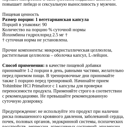
повышает либидо и сексуальную выносливость у мужчин.
Пищевая ценность
Размер порции: 1 вегетарианская капсула
Порций в упаковке: 90
Количество на порцию % суточной нормы
Йохимбина гидрохлорид 2.5 мг †
† суточная норма не установлена.
Прочие компоненты: микрокристаллическая целлюлоза,
растительная целлюлоза – оболочка капсул, L-лейцин.
Способ применения:
в качестве пищевой добавки
принимайте 1-2 порции в день, равными частями, желательно
перед приемом пищи. В тренировочные дни принимайте
также 1 порцию перед тренировкой. Начинайте прием
Yohimbine HCl Primaforce с 1 капсулы для проверки
переносимости продукта. Применяйте строго в соответствии
с рекомендациями. Не превышайте рекомендованную
суточную дозировку.
Предупреждение: не используйте это продукт при наличии
риска повышенного кровяного давления, заболеваний сердца,
почек, половых органов, эндокринной системы, психических
расстройств, депрессии, агрессивных состояний, эпилепсии,