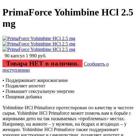
PrimaForce Yohimbine HCl 2.5
mg
90 капсул
1 990
руб.
Товара НЕТ в наличии.
Сообщить о
поступлении
• Поддерживает жиросжигание
• Подавляет аппетит
• Повышает сексуальную энергию
• Пищевая добавка
Yohimbine HCl Primaforce протестирован по качеству и чистоте
сырья. Yohimbine HCl Primaforce может помочь вам в борьбе с
жировыми депо на так называемых «проблемных» местах.
Например, на животе – у мужчин, на бедрах и ягодицах – у
женщин. Yohimbine HCl Primaforce также поддерживает
хорошее настроение и самочувствие, подавляет аппетит и