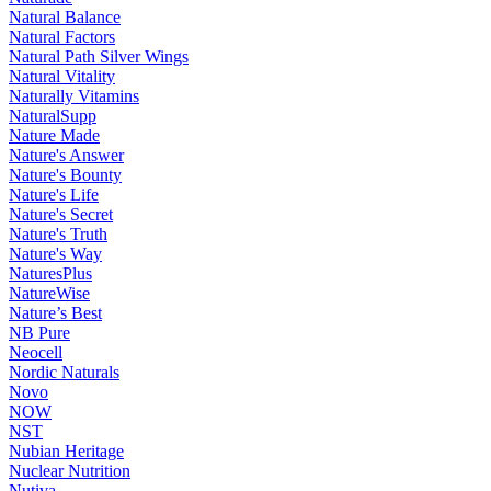
Natural Balance
Natural Factors
Natural Path Silver Wings
Natural Vitality
Naturally Vitamins
NaturalSupp
Nature Made
Nature's Answer
Nature's Bounty
Nature's Life
Nature's Secret
Nature's Truth
Nature's Way
NaturesPlus
NatureWise
Nature’s Best
NB Pure
Neocell
Nordic Naturals
Novo
NOW
NST
Nubian Heritage
Nuclear Nutrition
Nutiva