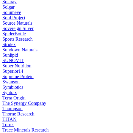
Solaray
Solgar
Solumeve
Soul Project
Source Naturals
Sovereign Silver
SpiderBottle
Sports Research
Stridex
Sundown Naturals
Sunlipid
SUNOVIT
Super Nutrition
Superior14
Supreme Protein
Swanson
Symbiotics
Syntrax
Terra Origin
The Synergy Company
Thompson
Thorne Research
TITAN
Torres
Trace Minerals Research