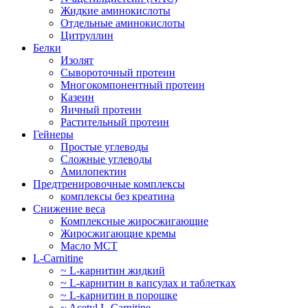
Жидкие аминокислоты
Отдельные аминокислоты
Цитруллин
Белки
Изолят
Сывороточный протеин
Многокомпонентный протеин
Казеин
Яичный протеин
Растительный протеин
Гейнеры
Простые углеводы
Сложные углеводы
Амилопектин
Предтренировочные комплексы
комплексы без креатина
Снижение веса
Комплексные жиросжигающие
Жиросжигающие кремы
Масло МСТ
L-Carnitine
~ L-карнитин жидкий
~ L-карнитин в капсулах и таблетках
~ L-карнитин в порошке
~ Acetyl L-Carnitine