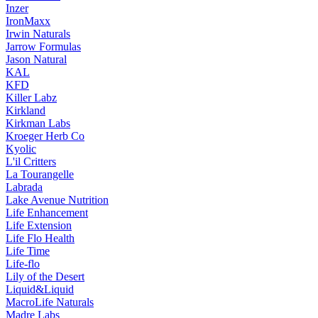
Inzer
IronMaxx
Irwin Naturals
Jarrow Formulas
Jason Natural
KAL
KFD
Killer Labz
Kirkland
Kirkman Labs
Kroeger Herb Co
Kyolic
L'il Critters
La Tourangelle
Labrada
Lake Avenue Nutrition
Life Enhancement
Life Extension
Life Flo Health
Life Time
Life-flo
Lily of the Desert
Liquid&Liquid
MacroLife Naturals
Madre Labs