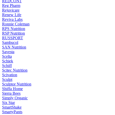
REDCON1
Reg Pharm
Rejuvicare
Renew Life
Reviva Labs
Ronnie Coleman
RPS Nutrition
RSP Nutrition
RUSSPORT
Sambucol
SAN Nutrition
Savesta
Scelta
Schiek
Schiff
Scitec Nutrition
Scivation
Sculpt
Sculptor Nutrition
Shiffa Home
Sierra Bees
Simply Organic
Six Star
SmartShake
SmartyPants