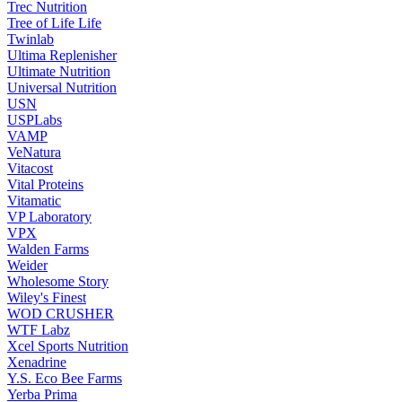
Trec Nutrition
Tree of Life Life
Twinlab
Ultima Replenisher
Ultimate Nutrition
Universal Nutrition
USN
USPLabs
VAMP
VeNatura
Vitacost
Vital Proteins
Vitamatic
VP Laboratory
VPX
Walden Farms
Weider
Wholesome Story
Wiley's Finest
WOD CRUSHER
WTF Labz
Xcel Sports Nutrition
Xenadrine
Y.S. Eco Bee Farms
Yerba Prima