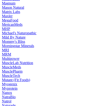
Magnum
Mason Natural
Matrix Labs
Maxler
MegaFood
MericanMeds
MHP
Michael's Naturopathic
Mild By Nature
Mommy's Bliss
Morningstar Minerals
MRI
MRM
Multipower
MuscleLab Nutrition
MuscleMeds
MusclePharm
MuscleTech
Mutant (Fit Foods)
Myogenix
Myprotein
Nanox
NatraBio
Natrol
Naturade