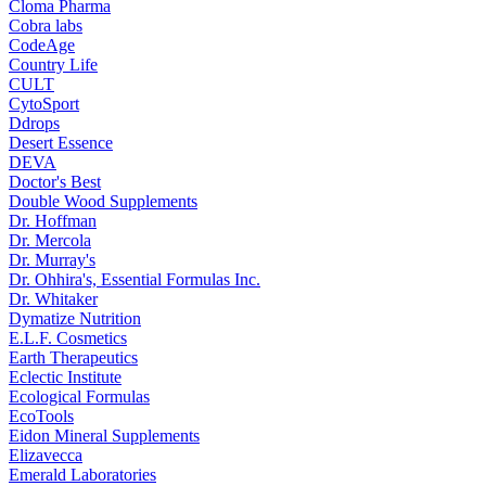
Cloma Pharma
Cobra labs
CodeAge
Country Life
CULT
CytoSport
Ddrops
Desert Essence
DEVA
Doctor's Best
Double Wood Supplements
Dr. Hoffman
Dr. Mercola
Dr. Murray's
Dr. Ohhira's, Essential Formulas Inc.
Dr. Whitaker
Dymatize Nutrition
E.L.F. Cosmetics
Earth Therapeutics
Eclectic Institute
Ecological Formulas
EcoTools
Eidon Mineral Supplements
Elizavecca
Emerald Laboratories