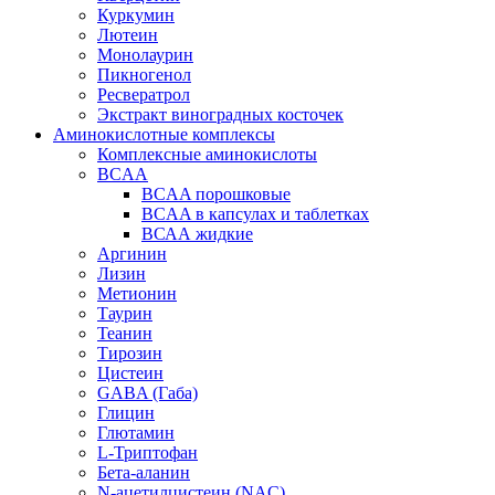
Куркумин
Лютеин
Монолаурин
Пикногенол
Ресвератрол
Экстракт виноградных косточек
Аминокислотные комплексы
Комплексные аминокислоты
BCAA
BCAA порошковые
BCAA в капсулах и таблетках
ВСАА жидкие
Аргинин
Лизин
Метионин
Таурин
Теанин
Тирозин
Цистеин
GABA (Габа)
Глицин
Глютамин
L-Триптофан
Бета-аланин
N-ацетилцистеин (NAC)