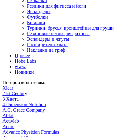
Скакалки
Резинки для фитнеса и йоги
Эспандеры
Футболки
Коврики
Турники, брусья, кронштейны для груши
Резиновые петли для фитнеса
Эспандеры и жгуты
Расширители хвата
Накладки на гриф
Прочее
Hobe Labs
www
Новинки
По производителям:
Xlear
21st Century
3 Хвата
4 Dimension Nutrition
A.C. Grace Company
Abkit
Activlab
Acure
Advance Physician Formulas