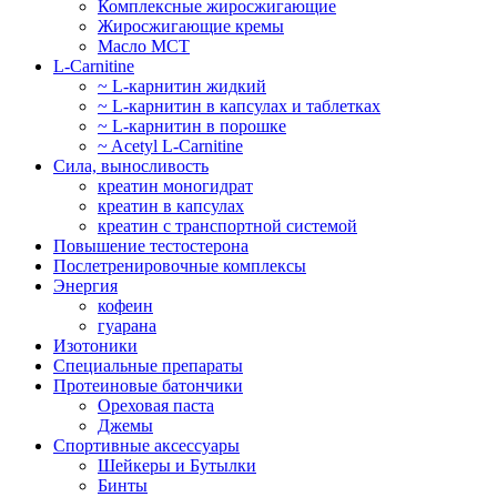
Комплексные жиросжигающие
Жиросжигающие кремы
Масло МСТ
L-Carnitine
~ L-карнитин жидкий
~ L-карнитин в капсулах и таблетках
~ L-карнитин в порошке
~ Acetyl L-Carnitine
Сила, выносливость
креатин моногидрат
креатин в капсулах
креатин с транспортной системой
Повышение тестостерона
Послетренировочные комплексы
Энергия
кофеин
гуарана
Изотоники
Специальные препараты
Протеиновые батончики
Ореховая паста
Джемы
Спортивные аксессуары
Шейкеры и Бутылки
Бинты