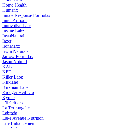
Home Health
Humanx
Innate Response Formulas
Inner Armour
Innovative Labs
Insane Labz
InstaNatural
Inzer
IronMaxx
Irwin Naturals
Jarrow Formulas
Jason Natural
KAL
KFD
Killer Labz
Kirkland
Kirkman Labs
Kroeger Herb Co
Kyolic
L'il Critters
La Tourangelle
Labrada
Lake Avenue Nutrition
Life Enhancement