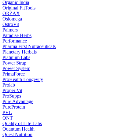
Organic India
Original FitTools
ORZAX
Oslomega
OstroVit
Palmers
Paradise Herbs
Performance
Pharma First Nutraceuticals
Planetary Herbals
Platinum Labs
Power Strap
Power System
PrimaForce
ProHealth Longevity
Prolab
Proper Vit
ProSupps
Pure Advantage
PureProtein
PVL
QNT
Quality of Life Labs
Quantum Health
Quest Nutrition