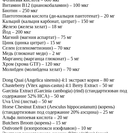
Витамин B12 (цианокобаламин) – 100 мкг
Биотин – 250 мкг
Пантотеновая кислота (ди-кальция пантотенат) – 20 мг
Кальций (кальция карбонат, цитрат) – 150 мг
Железо (железа хелат) – 18 мг
Йод – 200 мкг
Магний (магния аспартат) – 75 мг
Цинк (цинка цитрат) – 15 мг
Селен (селенометионин) – 70 мкг
Медь (глюконат меди) – 2 мг
Марганец (марганца глюконат) – 5 мг
Хром (хрома GTF) – 120 мкг
Молибден (молибдена хелат) – 70 мкг
Dong Quai (Angelica sinensis) 4:1 экстракт корня – 80 мг
Chasteberry (Vitex agnus-castus) 4:1 Berry Extract – 50 мг
Garcinia Extract (Garcinia cambogia) (rind) (стандартизован под
содержание 52% HCA) – 50 мг
Uva Ursi (листья) – 50 мг
Horse Chestnut Extract (Aesculus hippocastanum) (корень)
(стандартизован под содержание 20% аэсцина) – 25 мг
Альфа липоевая кислота – 20 мг
Butchers Broom (корень) – 15 мг
Ostivone® (изопропокси изофлавон) – 10 мг