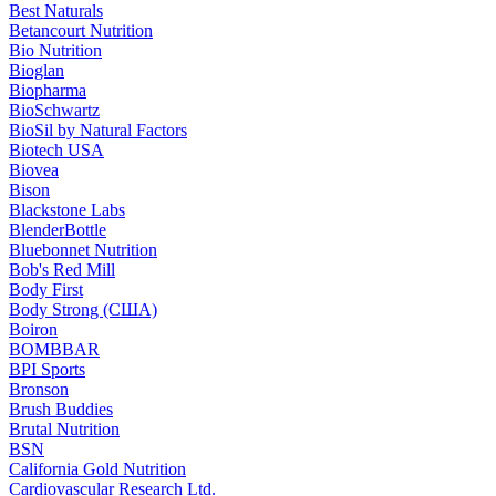
Best Naturals
Betancourt Nutrition
Bio Nutrition
Bioglan
Biopharma
BioSchwartz
BioSil by Natural Factors
Biotech USA
Biovea
Bison
Blackstone Labs
BlenderBottle
Bluebonnet Nutrition
Bob's Red Mill
Body First
Body Strong (США)
Boiron
BOMBBAR
BPI Sports
Bronson
Brush Buddies
Brutal Nutrition
BSN
California Gold Nutrition
Cardiovascular Research Ltd.