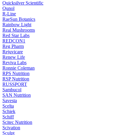
Quicksilver Scientific
Qunol
R-Line
RaeSun Botanics
Rainbow Light
Real Mushrooms
Red Star Labs
REDCON1
Reg Pharm
Rejuvicare
Renew Life
Reviva Labs
Ronnie Coleman
RPS Nutrition
RSP Nutrition
RUSSPORT
Sambucol
SAN Nutrition
Savesta
Scelta
Schiek
Schiff
Scitec Nutrition
Scivation
Sculpt