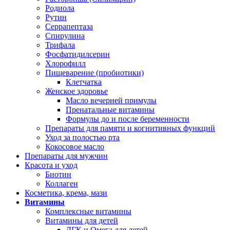
Родиола
Рутин
Серрапептаза
Спирулина
Трифала
Фосфатидилсерин
Хлорофилл
Пищеварение (пробиотики)
Клетчатка
Женское здоровье
Масло вечерней примулы
Пренатальные витамины
Формулы до и после беременности
Препараты для памяти и когнитивных функций
Уход за полостью рта
Кокосовое масло
Препараты для мужчин
Красота и уход
Биотин
Коллаген
Косметика, крема, мази
Витамины
Комплексные витамины
Витамины для детей
ДГК и Омега для детей