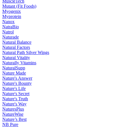
MuscleTech
Mutant (Fit Foods)
Myogenix
Myprotein
Nanox
NatraBio
Natrol
Naturade
Natural Balance
Natural Factors
Natural Path Silver Wings
Natural Vitality
Naturally Vitamins
NaturalSupp
Nature Made
Nature's Answer
Nature's Bounty
Nature's Life
Nature's Secret
Nature's Truth
Nature's Way
NaturesPlus
NatureWise
Nature’s Best
NB Pure