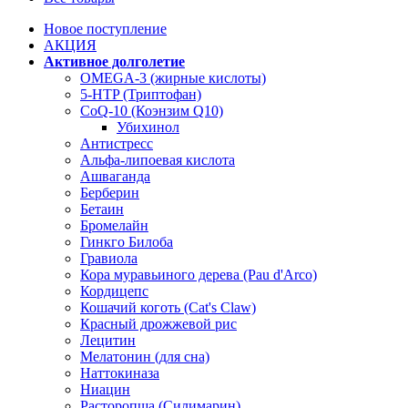
Новое поступление
АКЦИЯ
Активное долголетие
OMEGA-3 (жирные кислоты)
5-HTP (Триптофан)
CoQ-10 (Коэнзим Q10)
Убихинол
Антистресс
Альфа-липоевая кислота
Ашваганда
Берберин
Бетаин
Бромелайн
Гинкго Билоба
Гравиола
Кора муравьиного дерева (Pau d'Arco)
Кордицепс
Кошачий коготь (Cat's Claw)
Красный дрожжевой рис
Лецитин
Мелатонин (для сна)
Наттокиназа
Ниацин
Расторопша (Силимарин)