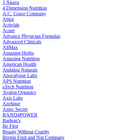
3 Хвата
4 Dimension Nutrition
A.C. Grace Company
Abkit
Activlab
Acure
Advance Physician Formulas
Advanced Clinicals
AllMax
Amazing Herbs
Amazing Nutrition
American Health
Andalou Naturals
Apocalypse Labz
APS Nutrition
aTech Nutrition
Avalon Organics
Axis Labs
Azelique
Aztec Secret
BAND4POWER
Barlean's
Be First
Beauty Without Cruelty
Bergin Fruit and Nut Company