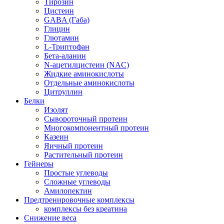
Тирозин
Цистеин
GABA (Габа)
Глицин
Глютамин
L-Триптофан
Бета-аланин
N-ацетилцистеин (NAC)
Жидкие аминокислоты
Отдельные аминокислоты
Цитруллин
Белки
Изолят
Сывороточный протеин
Многокомпонентный протеин
Казеин
Яичный протеин
Растительный протеин
Гейнеры
Простые углеводы
Сложные углеводы
Амилопектин
Предтренировочные комплексы
комплексы без креатина
Снижение веса