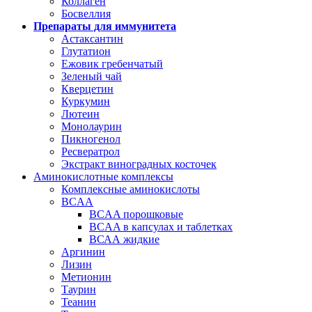
Коллаген
Босвеллия
Препараты для иммунитета
Астаксантин
Глутатион
Ежовик гребенчатый
Зеленый чай
Кверцетин
Куркумин
Лютеин
Монолаурин
Пикногенол
Ресвератрол
Экстракт виноградных косточек
Аминокислотные комплексы
Комплексные аминокислоты
BCAA
BCAA порошковые
BCAA в капсулах и таблетках
ВСАА жидкие
Аргинин
Лизин
Метионин
Таурин
Теанин