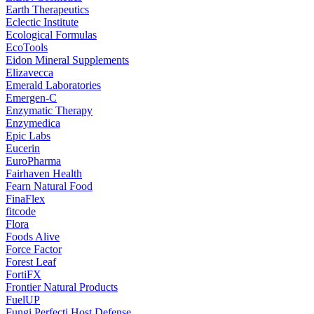
Earth Therapeutics
Eclectic Institute
Ecological Formulas
EcoTools
Eidon Mineral Supplements
Elizavecca
Emerald Laboratories
Emergen-C
Enzymatic Therapy
Enzymedica
Epic Labs
Eucerin
EuroPharma
Fairhaven Health
Fearn Natural Food
FinaFlex
fitcode
Flora
Foods Alive
Force Factor
Forest Leaf
FortiFX
Frontier Natural Products
FuelUP
Fungi Perfecti Host Defense