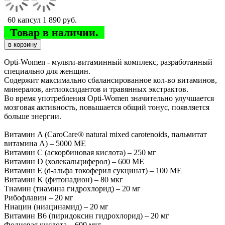
60 капсул
1 890
руб.
Товар в наличии.
Opti-Women - мульти-витаминный комплекс, разработанный
специально для женщин.
Содержит максимально сбалансированное кол-во витаминов,
минералов, антиоксидантов и травянных экстрактов.
Во время употребления Opti-Women значительно улучшается
мозговая активность, повышается общий тонус, появляется
больше энергии.
Витамин A (CaroCare® natural mixed carotenoids, пальмитат
витамина А) – 5000 МЕ
Витамин C (аскорбиновая кислота) – 250 мг
Витамин D (холекальциферол) – 600 МЕ
Витамин E (d-альфа токоферил сукцинат) – 100 МЕ
Витамин K (фитонадион) – 80 мкг
Тиамин (тиамина гидрохлорид) – 20 мг
Рибофлавин – 20 мг
Ниацин (ниацинамид) – 20 мг
Витамин B6 (пиридоксин гидрохлорид) – 20 мг
Фолиевая кислота – 600 мкг