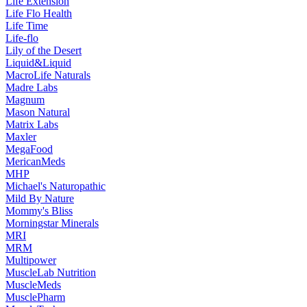
Life Extension
Life Flo Health
Life Time
Life-flo
Lily of the Desert
Liquid&Liquid
MacroLife Naturals
Madre Labs
Magnum
Mason Natural
Matrix Labs
Maxler
MegaFood
MericanMeds
MHP
Michael's Naturopathic
Mild By Nature
Mommy's Bliss
Morningstar Minerals
MRI
MRM
Multipower
MuscleLab Nutrition
MuscleMeds
MusclePharm