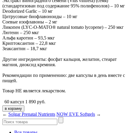
Экстракт виноградного семени (Vitis vinifera) (семя)
(стандартизован под содержание 95% полифенолов) – 10 мг
Deodorized Garlic – 10 мг
Цитрусовые биофлавоноиды – 10 мг
Соевые изофлавоны – 2 мг
Ликопен (LYC-O-MATO® natural tomato lycopene) – 250 мкг
Лютеин – 250 мкг
Альфа каротин – 93,5 мкг
Криптоксантин – 22,8 мкг
Зеаксантин – 18,7 мкг
Другие ингредиенты: фосфат кальция, желатин, стеарат
магния, диоксид кремния.
Рекомендации по применению: две капсулы в день вместе с
пищей.
Товар НЕ является лекарством.
60 капсул
1 890
руб.
←
Solgar Prenatal Nutrients
NOW EVE Softgels
→
Все товары