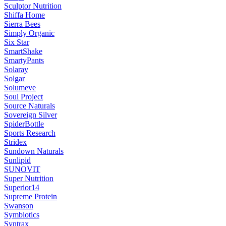
Sculptor Nutrition
Shiffa Home
Sierra Bees
Simply Organic
Six Star
SmartShake
SmartyPants
Solaray
Solgar
Solumeve
Soul Project
Source Naturals
Sovereign Silver
SpiderBottle
Sports Research
Stridex
Sundown Naturals
Sunlipid
SUNOVIT
Super Nutrition
Superior14
Supreme Protein
Swanson
Symbiotics
Syntrax