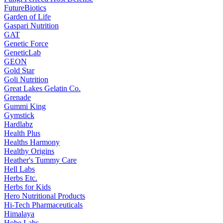
FutureBiotics
Garden of Life
Gaspari Nutrition
GAT
Genetic Force
GeneticLab
GEON
Gold Star
Goli Nutrition
Great Lakes Gelatin Co.
Grenade
Gummi King
Gymstick
Hardlabz
Health Plus
Healths Harmony
Healthy Origins
Heather's Tummy Care
Hell Labs
Herbs Etc.
Herbs for Kids
Hero Nutritional Products
Hi-Tech Pharmaceuticals
Himalaya
Hobe Labs