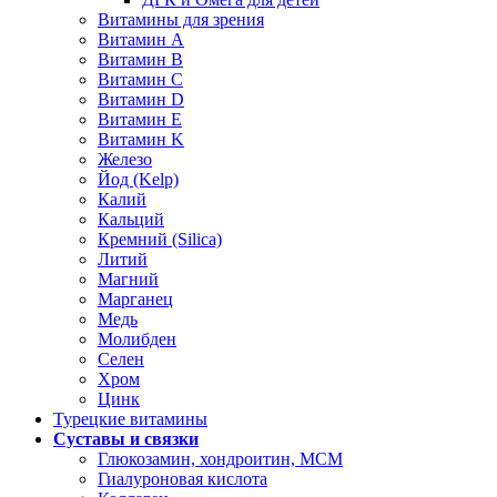
Витамины для зрения
Витамин А
Витамин В
Витамин C
Витамин D
Витамин Е
Витамин K
Железо
Йод (Kelp)
Калий
Кальций
Кремний (Silica)
Литий
Магний
Марганец
Медь
Молибден
Селен
Хром
Цинк
Турецкие витамины
Суставы и связки
Глюкозамин, хондроитин, МСМ
Гиалуроновая кислота