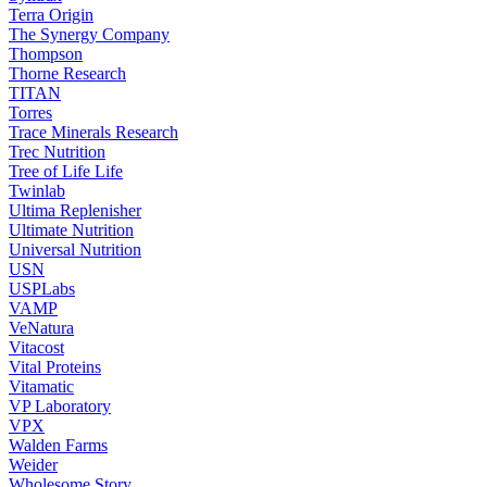
Terra Origin
The Synergy Company
Thompson
Thorne Research
TITAN
Torres
Trace Minerals Research
Trec Nutrition
Tree of Life Life
Twinlab
Ultima Replenisher
Ultimate Nutrition
Universal Nutrition
USN
USPLabs
VAMP
VeNatura
Vitacost
Vital Proteins
Vitamatic
VP Laboratory
VPX
Walden Farms
Weider
Wholesome Story