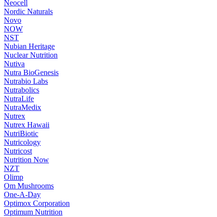
Neocell
Nordic Naturals
Novo
NOW
NST
Nubian Heritage
Nuclear Nutrition
Nutiva
Nutra BioGenesis
Nutrabio Labs
Nutrabolics
NutraLife
NutraMedix
Nutrex
Nutrex Hawaii
NutriBiotic
Nutricology
Nutricost
Nutrition Now
NZT
Olimp
Om Mushrooms
One-A-Day
Optimox Corporation
Optimum Nutrition