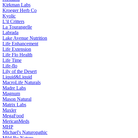
Kirkman Labs
Kroeger Herb Co
Kyolic
L'il Critters
La Tourangelle
Labrada
Lake Avenue Nutrition
Life Enhancement
Life Extension
Life Flo Health
Life Time
Life-flo
Lily of the Desert
Liquid&Liquid
MacroLife Naturals
Madre Labs
Magnum
Mason Natural
Matrix Labs
Maxler
MegaFood
MericanMeds
MHP
Michael's Naturopathic
Mild By Nature