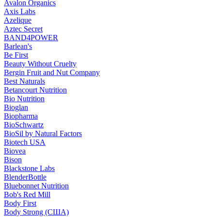
Avalon Organics
Axis Labs
Azelique
Aztec Secret
BAND4POWER
Barlean's
Be First
Beauty Without Cruelty
Bergin Fruit and Nut Company
Best Naturals
Betancourt Nutrition
Bio Nutrition
Bioglan
Biopharma
BioSchwartz
BioSil by Natural Factors
Biotech USA
Biovea
Bison
Blackstone Labs
BlenderBottle
Bluebonnet Nutrition
Bob's Red Mill
Body First
Body Strong (США)