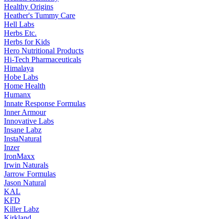
Healthy Origins
Heather's Tummy Care
Hell Labs
Herbs Etc.
Herbs for Kids
Hero Nutritional Products
Hi-Tech Pharmaceuticals
Himalaya
Hobe Labs
Home Health
Humanx
Innate Response Formulas
Inner Armour
Innovative Labs
Insane Labz
InstaNatural
Inzer
IronMaxx
Irwin Naturals
Jarrow Formulas
Jason Natural
KAL
KFD
Killer Labz
Kirkland