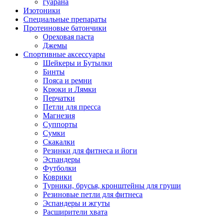
гуарана
Изотоники
Специальные препараты
Протеиновые батончики
Ореховая паста
Джемы
Спортивные аксессуары
Шейкеры и Бутылки
Бинты
Пояса и ремни
Крюки и Лямки
Перчатки
Петли для пресса
Магнезия
Суппорты
Сумки
Скакалки
Резинки для фитнеса и йоги
Эспандеры
Футболки
Коврики
Турники, брусья, кронштейны для груши
Резиновые петли для фитнеса
Эспандеры и жгуты
Расширители хвата