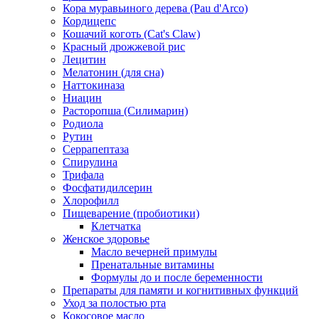
Кора муравьиного дерева (Pau d'Arco)
Кордицепс
Кошачий коготь (Cat's Claw)
Красный дрожжевой рис
Лецитин
Мелатонин (для сна)
Наттокиназа
Ниацин
Расторопша (Силимарин)
Родиола
Рутин
Серрапептаза
Спирулина
Трифала
Фосфатидилсерин
Хлорофилл
Пищеварение (пробиотики)
Клетчатка
Женское здоровье
Масло вечерней примулы
Пренатальные витамины
Формулы до и после беременности
Препараты для памяти и когнитивных функций
Уход за полостью рта
Кокосовое масло