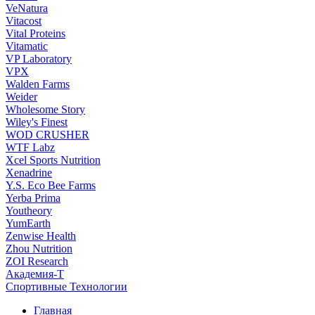
VeNatura
Vitacost
Vital Proteins
Vitamatic
VP Laboratory
VPX
Walden Farms
Weider
Wholesome Story
Wiley's Finest
WOD CRUSHER
WTF Labz
Xcel Sports Nutrition
Xenadrine
Y.S. Eco Bee Farms
Yerba Prima
Youtheory
YumEarth
Zenwise Health
Zhou Nutrition
ZOI Research
Академия-Т
Спортивные Технологии
Главная