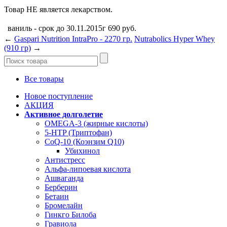
Товар НЕ является лекарством.
ваниль - срок до 30.11.2015г
690
руб.
←
Gaspari Nutrition IntraPro - 2270 гр.
Nutrabolics Hyper Whey
(910 гр)
→
Все товары
Новое поступление
АКЦИЯ
Активное долголетие
OMEGA-3 (жирные кислоты)
5-HTP (Триптофан)
CoQ-10 (Коэнзим Q10)
Убихинол
Антистресс
Альфа-липоевая кислота
Ашваганда
Берберин
Бетаин
Бромелайн
Гинкго Билоба
Гравиола