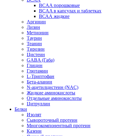
BCAA порошковые
BCAA в капсулах и таблетках
ВСАА жидкие
Аргинин
Лизин
Метионин
Таурин
Теанин
Тирозин
Цистеин
GABA (Габа)
Глицин
Глютамин
L-Триптофан
Бета-аланин
N-ацетилцистеин (NAC)
Жидкие аминокислоты
Отдельные аминокислоты
Цитруллин
Белки
Изолят
Сывороточный протеин
Многокомпонентный протеин
Казеин