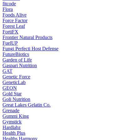
fitcode
Flora
Foods Alive
Force Factor
Forest Leaf
FortiFX
Frontier Natural Products
FuelUP
Fungi Perfecti Host Defense
FutureBiotics
Garden of Life
Gaspari Nutrition
GAT
Genetic Force
GeneticLab
GEON
Gold Star
Goli Nutrition
Great Lakes Gelatin Co.
Grenade
Gummi King
Gymstick
Hardlabz
Health Plus
Healths Harmony