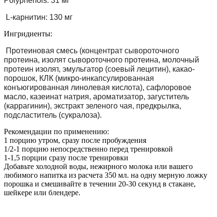
Polyphenois
: 
31
мг
L-карнитин
: 
130
мг
Ингридиенты:
Протеиновая смесь
 (
концентрат сывороточного 
протеина
, изолят сывороточного протеина, 
молочный 
протеин
изолят
, 
эмульгатор
 (
соевый
лецитин
),
какао-
порошок
, 
КЛК (
микро-
инкапсулированная
конъюгированная
линолевая кислота
), 
сафлоровое 
масло
, 
казеинат натрия
, 
ароматизатор
, 
загуститель
(каррагинин
), 
экстракт зеленого чая
, 
предкрылка
, 
подсластитель
 (
сукралоза
).
Рекомендации по применению:
1 порцию утром, сразу после пробуждения
1/2-1 порцию непосредственно перед тренировкой
1-1,5 порции сразу после тренировки
Добавьте холодной воды, нежирного молока или вашего
любимого напитка из расчета 350 мл. на одну мерную ложку
порошка и смешивайте в течении 20-30 секунд в стакане,
шейкере или блендере.