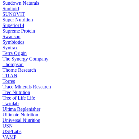
Sundown Naturals
Sunlipid
SUNOVIT
Super Nutrition
Superior14
Supreme Protein
Swanson
Symbiotics
Syntrax
Terra Origin
The Synergy Company
Thompson
Thorne Research
TITAN
Torres
Trace Minerals Research
Trec Nutrition
Tree of Life Life
Twinlab
Ultima Replenisher
Ultimate Nutrition
Universal Nutrition
USN
USPLabs
VAMP