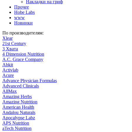
Накладки на гриф
Прочее
Hobe Labs
www
Новинки
По производителям:
Xlear
21st Century
3 Хвата
4 Dimension Nutrition
A.C. Grace Company
Abkit
Activlab
Acure
Advance Physician Formulas
Advanced Clinicals
AllMax
Amazing Herbs
Amazing Nutrition
American Health
Andalou Naturals
Apocalypse Labz
APS Nutrition
aTech Nutrition