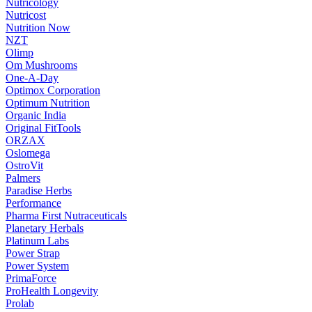
Nutricology
Nutricost
Nutrition Now
NZT
Olimp
Om Mushrooms
One-A-Day
Optimox Corporation
Optimum Nutrition
Organic India
Original FitTools
ORZAX
Oslomega
OstroVit
Palmers
Paradise Herbs
Performance
Pharma First Nutraceuticals
Planetary Herbals
Platinum Labs
Power Strap
Power System
PrimaForce
ProHealth Longevity
Prolab