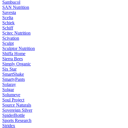
Sambucol
SAN Nutrition
Savesta
Scelta
Schiek
Schiff
Scitec Nutrition
Scivation
Sculpt
Sculptor Nutrition
Shiffa Home
Sierra Bees
Simply Organic
Six Star
SmartShake
SmartyPants
Solaray
Solgar
Solumeve
Soul Project
Source Naturals
Sovereign Silver
SpiderBottle
Sports Research
Stridex