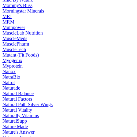
Mommy's Bliss
Morningstar Minerals
MRI
MRM
Multipower
MuscleLab Nutrition
MuscleMeds
MusclePharm
MuscleTech
Mutant (Fit Foods)
Myogenix
Myprotein
Nanox
NatraBio
Natrol
Naturade
Natural Balance
Natural Factors
Natural Path Silver Wings
Natural Vitality
Naturally Vitamins
NaturalSupp
Nature Made
Nature's Answer