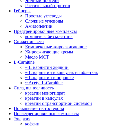
Яичный протеин
Растительный протеин
Гейнеры
Простые углеводы
Сложные углеводы
Амилопектин
Предтренировочные комплексы
комплексы без креатина
Снижение веса
Комплексные жиросжигающие
Жиросжигающие кремы
Масло МСТ
L-Carnitine
~ L-карнитин жидкий
~ L-карнитин в капсулах и таблетках
~ L-карнитин в порошке
~ Acetyl L-Carnitine
Сила, выносливость
креатин моногидрат
креатин в капсулах
креатин с транспортной системой
Повышение тестостерона
Послетренировочные комплексы
Энергия
кофеин