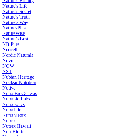
Nature's Bounty
Nature's Life
Nature's Secret
Nature's Truth
Nature's Way
NaturesPlus
NatureWise
Nature’s Best
NB Pure
Neocell
Nordic Naturals
Novo
NOW
NST
Nubian Heritage
Nuclear Nutrition
Nutiva
Nutra BioGenesis
Nutrabio Labs
Nutrabolics
NutraLife
NutraMedix
Nutrex
Nutrex Hawaii
NutriBiotic