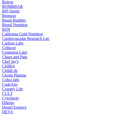
Boiron
BOMBBAR
BPI Sports
Bronson
Brush Buddies
Brutal Nutrition
BSN
California Gold Nutrition
Cardiovascular Research Ltd.
Carlson Labs
Cellucor
Centurion Labz
Chaos and Pain
Chef Jay's
CHIBA
ChildLife
Cloma Pharma
Cobra labs
CodeAge
Country Life
CULT
CytoSport
Ddrops
Desert Essence
DEVA