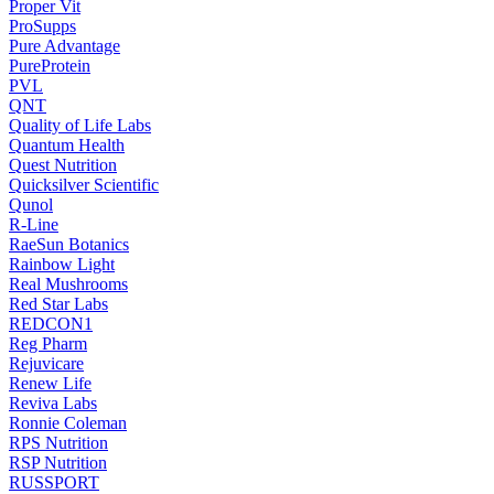
Proper Vit
ProSupps
Pure Advantage
PureProtein
PVL
QNT
Quality of Life Labs
Quantum Health
Quest Nutrition
Quicksilver Scientific
Qunol
R-Line
RaeSun Botanics
Rainbow Light
Real Mushrooms
Red Star Labs
REDCON1
Reg Pharm
Rejuvicare
Renew Life
Reviva Labs
Ronnie Coleman
RPS Nutrition
RSP Nutrition
RUSSPORT