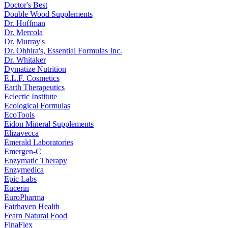
Doctor's Best
Double Wood Supplements
Dr. Hoffman
Dr. Mercola
Dr. Murray's
Dr. Ohhira's, Essential Formulas Inc.
Dr. Whitaker
Dymatize Nutrition
E.L.F. Cosmetics
Earth Therapeutics
Eclectic Institute
Ecological Formulas
EcoTools
Eidon Mineral Supplements
Elizavecca
Emerald Laboratories
Emergen-C
Enzymatic Therapy
Enzymedica
Epic Labs
Eucerin
EuroPharma
Fairhaven Health
Fearn Natural Food
FinaFlex