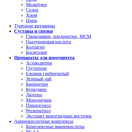
Молибден
Селен
Хром
Цинк
Турецкие витамины
Суставы и связки
Глюкозамин, хондроитин, МСМ
Гиалуроновая кислота
Коллаген
Босвеллия
Препараты для иммунитета
Астаксантин
Глутатион
Ежовик гребенчатый
Зеленый чай
Кверцетин
Куркумин
Лютеин
Монолаурин
Пикногенол
Ресвератрол
Экстракт виноградных косточек
Аминокислотные комплексы
Комплексные аминокислоты
BCAA