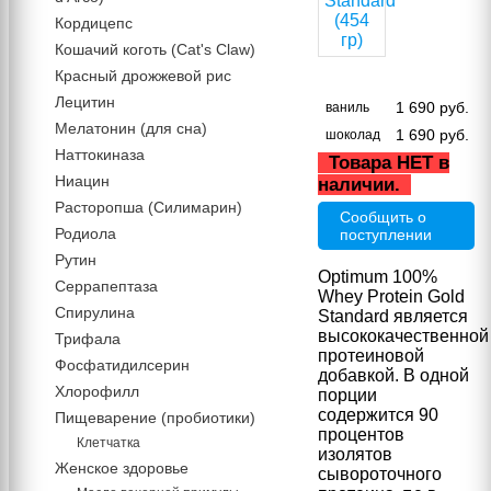
Кордицепс
Кошачий коготь (Cat's Claw)
Красный дрожжевой рис
Лецитин
1 690
руб.
ваниль
Мелатонин (для сна)
1 690
руб.
шоколад
Наттокиназа
Товара НЕТ в
Ниацин
наличии.
Расторопша (Силимарин)
Сообщить о
Родиола
поступлении
Рутин
Optimum 100%
Серрапептаза
Whey Protein Gold
Спирулина
Standard является
высококачественной
Трифала
протеиновой
Фосфатидилсерин
добавкой.
В одной
Хлорофилл
порции
содержится 90
Пищеварение (пробиотики)
процентов
Клетчатка
изолятов
Женское здоровье
сывороточного