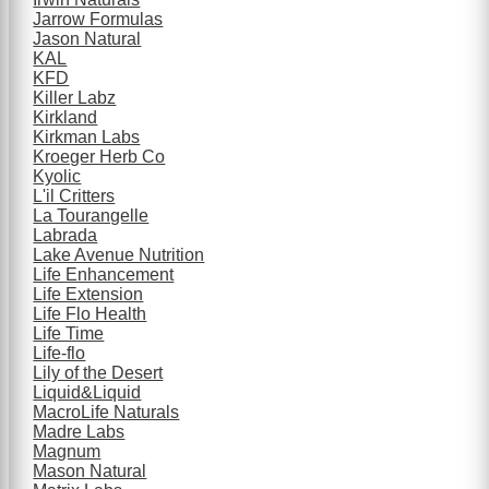
Jarrow Formulas
Jason Natural
KAL
KFD
Killer Labz
Kirkland
Kirkman Labs
Kroeger Herb Co
Kyolic
L'il Critters
La Tourangelle
Labrada
Lake Avenue Nutrition
Life Enhancement
Life Extension
Life Flo Health
Life Time
Life-flo
Lily of the Desert
Liquid&Liquid
MacroLife Naturals
Madre Labs
Magnum
Mason Natural