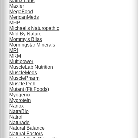
Matrix Labs
Maxler
MegaFood
MericanMeds
MHP
Michael's Naturopathic
Mild By Nature
Mommy's Bliss
Morningstar Minerals
MRI
MRM
Multipower
MuscleLab Nutrition
MuscleMeds
MusclePharm
MuscleTech
Mutant (Fit Foods)
Myogenix
Myprotein
Nanox
NatraBio
Natrol
Naturade
Natural Balance
Natural Factors