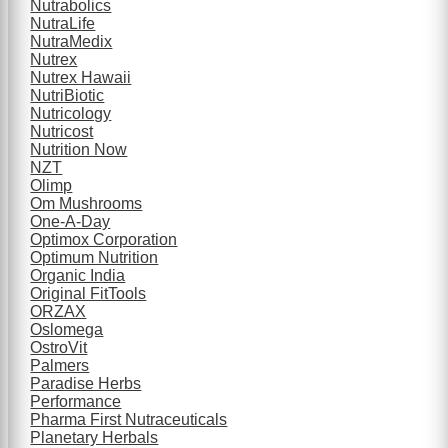
Nutrabolics
NutraLife
NutraMedix
Nutrex
Nutrex Hawaii
NutriBiotic
Nutricology
Nutricost
Nutrition Now
NZT
Olimp
Om Mushrooms
One-A-Day
Optimox Corporation
Optimum Nutrition
Organic India
Original FitTools
ORZAX
Oslomega
OstroVit
Palmers
Paradise Herbs
Performance
Pharma First Nutraceuticals
Planetary Herbals