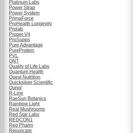
Platinum Labs
Power Strap
Power System
PrimaForce
ProHealth Longevity
Prolab
Proper Vit
ProSupps
Pure Advantage
PureProtein
PVL
QNT
Quality of Life Labs
Quantum Health
Quest Nutrition
Quicksilver Scientific
Qunol
R-Line
RaeSun Botanics
Rainbow Light
Real Mushrooms
Red Star Labs
REDCON1
Reg Pharm
Rejuvicare