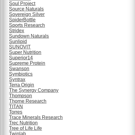
Soul Project
Source Naturals
Sovereign Silver
SpiderBottle
Sports Research
Stridex
Sundown Naturals
Sunlipid
SUNOVIT
Super Nutrition
Superior14
Supreme Protein
Swanson
Symbiotics
Syntrax
Terra Origin
The Synergy Company
Thompson
Thorne Research
TITAN
Torres
Trace Minerals Research
Trec Nutrition
Tree of Life Life
Twinlab