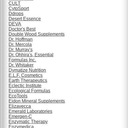
CULT
CytoSport
Ddrops
Desert Essence
DEVA
Doctor's Best
Double Wood Supplements
Dr. Hoffman
Dr. Mercola
Dr. Murray's
Dr. Ohhira's, Essential
Formulas Inc.
Dr. Whitaker
Dymatize Nutrition
E.L.F. Cosmetics
Earth Therapeutics
Eclectic Institute
Ecological Formulas
EcoTools
Eidon Mineral Supplements
Elizavecca
Emerald Laboratories
Emergen-C
Enzymatic Therapy
Enzymedica