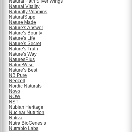
Natural Path Silver Wings
Natural Vitality
Naturally Vitamins
NaturalSupp
Nature Made
Nature's Answer
Nature's Bounty
Nature's Life
Nature's Secret
Nature's Truth
Nature's Way
NaturesPlus
NatureWise
Nature’s Best
NB Pure
Neocell
Nordic Naturals
Novo
NOW
NST
Nubian Heritage
Nuclear Nutrition
Nutiva
Nutra BioGenesis
Nutrabio Labs