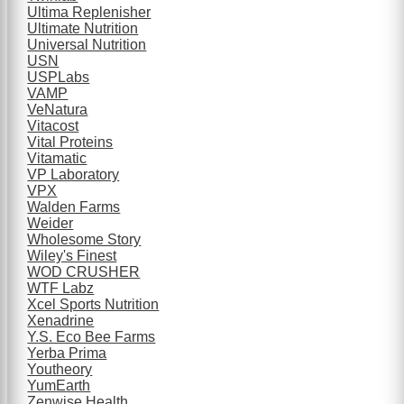
Ultima Replenisher
Ultimate Nutrition
Universal Nutrition
USN
USPLabs
VAMP
VeNatura
Vitacost
Vital Proteins
Vitamatic
VP Laboratory
VPX
Walden Farms
Weider
Wholesome Story
Wiley's Finest
WOD CRUSHER
WTF Labz
Xcel Sports Nutrition
Xenadrine
Y.S. Eco Bee Farms
Yerba Prima
Youtheory
YumEarth
Zenwise Health