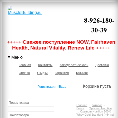
8-926-180-
30-39
Москва, м.
+++++ Свежее поступление NOW, Fairhaven
Бауманская,
Нижняя
Health, Natural Vitality, Renew Life +++++
Красносельская
40/12 корпус 6,
≡ Меню
подъезд 1, 2
этаж, офис 219В
Главная
Контакты
Как сделать заказ?
Доставка
Оплата
Скидки
Гарантия
Каталог
Корзина пуста
Регистрация
Вход
Главная
→
Каталог
→
Белки
→
Optimum Nutrition
→ Optimum Nutrition 100%
Whey Gold Standard (454 гр)