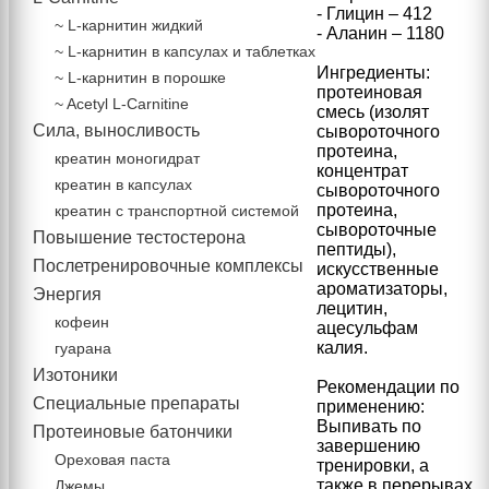
- Глицин – 412
~ L-карнитин жидкий
- Аланин – 1180
~ L-карнитин в капсулах и таблетках
Ингредиенты:
~ L-карнитин в порошке
протеиновая
~ Acetyl L-Carnitine
смесь (изолят
Сила, выносливость
сывороточного
протеина,
креатин моногидрат
концентрат
креатин в капсулах
сывороточного
протеина,
креатин с транспортной системой
сывороточные
Повышение тестостерона
пептиды),
Послетренировочные комплексы
искусственные
ароматизаторы,
Энергия
лецитин,
кофеин
ацесульфам
калия.
гуарана
Изотоники
Рекомендации по
Специальные препараты
применению:
Выпивать по
Протеиновые батончики
завершению
Ореховая паста
тренировки, а
также в перерывах
Джемы