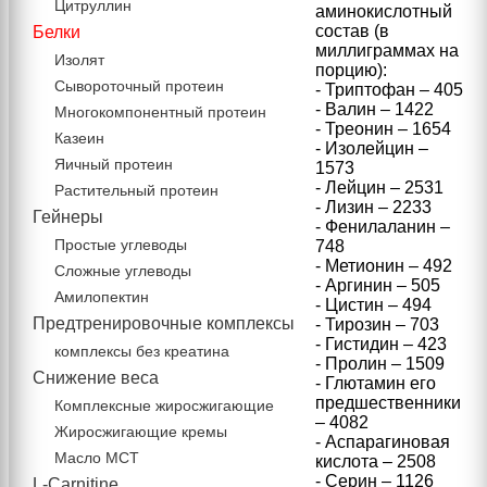
Цитруллин
аминокислотный
состав (в
Белки
миллиграммах на
Изолят
порцию):
Сывороточный протеин
- Триптофан – 405
- Валин – 1422
Многокомпонентный протеин
- Треонин – 1654
Казеин
- Изолейцин –
Яичный протеин
1573
- Лейцин – 2531
Растительный протеин
- Лизин – 2233
Гейнеры
- Фенилаланин –
Простые углеводы
748
- Метионин – 492
Сложные углеводы
- Аргинин – 505
Амилопектин
- Цистин – 494
Предтренировочные комплексы
- Тирозин – 703
- Гистидин – 423
комплексы без креатина
- Пролин – 1509
Снижение веса
- Глютамин его
предшественники
Комплексные жиросжигающие
– 4082
Жиросжигающие кремы
- Аспарагиновая
Масло МСТ
кислота – 2508
- Серин – 1126
L-Carnitine