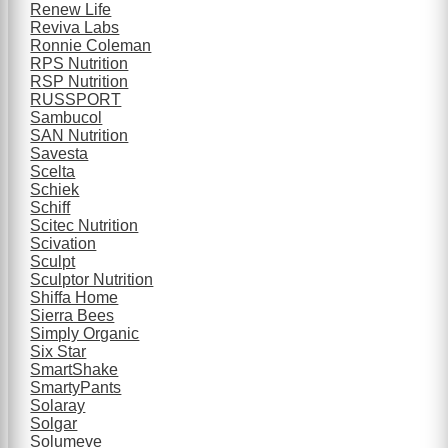
Renew Life
Reviva Labs
Ronnie Coleman
RPS Nutrition
RSP Nutrition
RUSSPORT
Sambucol
SAN Nutrition
Savesta
Scelta
Schiek
Schiff
Scitec Nutrition
Scivation
Sculpt
Sculptor Nutrition
Shiffa Home
Sierra Bees
Simply Organic
Six Star
SmartShake
SmartyPants
Solaray
Solgar
Solumeve