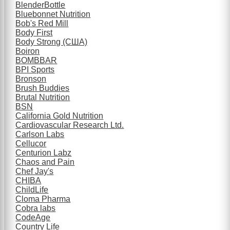
BlenderBottle
Bluebonnet Nutrition
Bob's Red Mill
Body First
Body Strong (США)
Boiron
BOMBBAR
BPI Sports
Bronson
Brush Buddies
Brutal Nutrition
BSN
California Gold Nutrition
Cardiovascular Research Ltd.
Carlson Labs
Cellucor
Centurion Labz
Chaos and Pain
Chef Jay's
CHIBA
ChildLife
Cloma Pharma
Cobra labs
CodeAge
Country Life