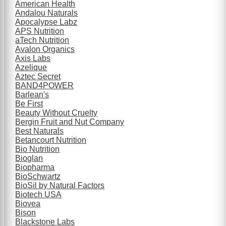
American Health
Andalou Naturals
Apocalypse Labz
APS Nutrition
aTech Nutrition
Avalon Organics
Axis Labs
Azelique
Aztec Secret
BAND4POWER
Barlean's
Be First
Beauty Without Cruelty
Bergin Fruit and Nut Company
Best Naturals
Betancourt Nutrition
Bio Nutrition
Bioglan
Biopharma
BioSchwartz
BioSil by Natural Factors
Biotech USA
Biovea
Bison
Blackstone Labs