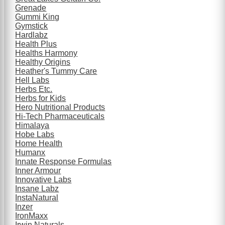
Grenade
Gummi King
Gymstick
Hardlabz
Health Plus
Healths Harmony
Healthy Origins
Heather's Tummy Care
Hell Labs
Herbs Etc.
Herbs for Kids
Hero Nutritional Products
Hi-Tech Pharmaceuticals
Himalaya
Hobe Labs
Home Health
Humanx
Innate Response Formulas
Inner Armour
Innovative Labs
Insane Labz
InstaNatural
Inzer
IronMaxx
Irwin Naturals