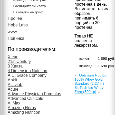
протеина в день.
Расширители хвата
Вы можете, таким
Накладки на гриф
образом,
принимать 6
Прочее
порций по 30 г
Hobe Labs
протеина.
www
Товар НЕ
Новинки
является
лекарством.
По производителям:
Xlear
1 690
руб
ваниль
21st Century
3 Хвата
1 690
руб
шоколад
4 Dimension Nutrition
A.C. Grace Company
←
Optimum Nutrition
100% Whey Gold
Abkit
Standard (2.27 кг)
Activlab
BioTech Iso Whey
Acure
Zero (500 гр)
→
Advance Physician Formulas
Advanced Clinicals
AllMax
Amazing Herbs
Amazing Nutrition