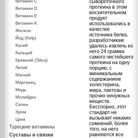
Витамин C
сывороточного
протеина в этом
Витамин D
восхитительном
Витамин Е
продукт
Витамин K
использовались в
качестве
Железо
источника белка,
Йод (Kelp)
разработчикам
Калий
удалось извлечь из
него 24 грамма
Кальций
самого чистейшего
Кремний (Silica)
протеина на одну
Литий
порцию, с
минимальным
Магний
содержанием
Марганец
холестерина,
Медь
жира, лактозы и
прочих ненужных
Молибден
веществ.
Селен
Бесспорно, этот
Хром
стандарт не
вызывает никаких
Цинк
сомнений, более
Турецкие витамины
того, на него
равняются все
Суставы и связки