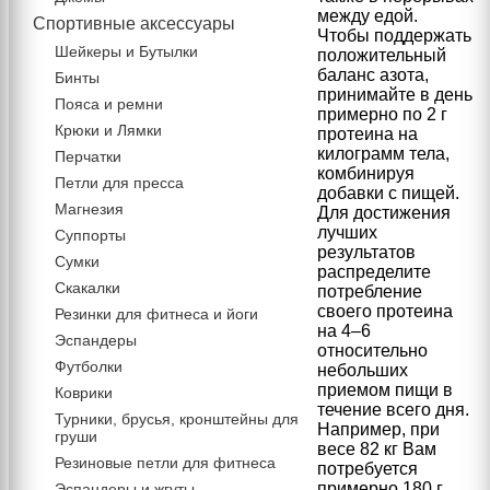
между едой.
Спортивные аксессуары
Чтобы поддержать
Шейкеры и Бутылки
положительный
баланс азота,
Бинты
принимайте в день
Пояса и ремни
примерно по 2 г
Крюки и Лямки
протеина на
килограмм тела,
Перчатки
комбинируя
Петли для пресса
добавки с пищей.
Магнезия
Для достижения
лучших
Суппорты
результатов
Сумки
распределите
Скакалки
потребление
своего протеина
Резинки для фитнеса и йоги
на 4–6
Эспандеры
относительно
Футболки
небольших
приемом пищи в
Коврики
течение всего дня.
Турники, брусья, кронштейны для
Например, при
груши
весе 82 кг Вам
Резиновые петли для фитнеса
потребуется
примерно 180 г
Эспандеры и жгуты