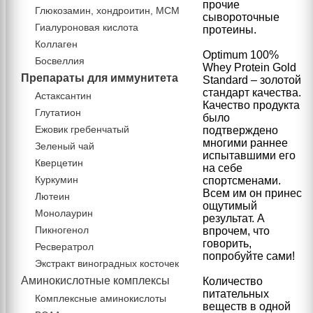
прочие
Глюкозамин, хондроитин, МСМ
сывороточные
Гиалуроновая кислота
протеины.
Коллаген
Optimum 100%
Босвеллия
Whey Protein Gold
Препараты для иммунитета
Standard – золотой
стандарт качества.
Астаксантин
Качество продукта
Глутатион
было
Ежовик гребенчатый
подтверждено
многими раннее
Зеленый чай
испытавшими его
Кверцетин
на себе
Куркумин
спортсменами.
Всем им он принес
Лютеин
ощутимый
Монолаурин
результат.
А
Пикногенол
впрочем, что
говорить,
Ресвератрол
попробуйте сами!
Экстракт виноградных косточек
Аминокислотные комплексы
Количество
питательных
Комплексные аминокислоты
веществ в одной