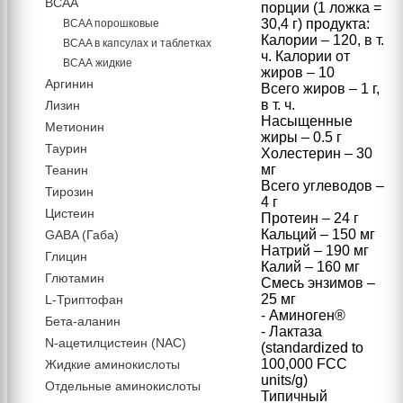
BCAA
порции (1 ложка =
30,4 г) продукта:
BCAA порошковые
Калории – 120, в т.
BCAA в капсулах и таблетках
ч. Калории от
ВСАА жидкие
жиров – 10
Аргинин
Всего жиров – 1 г,
в т. ч.
Лизин
Насыщенные
Метионин
жиры – 0.5 г
Таурин
Холестерин – 30
мг
Теанин
Всего углеводов –
Тирозин
4 г
Цистеин
Протеин – 24 г
Кальций – 150 мг
GABA (Габа)
Натрий – 190 мг
Глицин
Калий – 160 мг
Глютамин
Смесь энзимов –
25 мг
L-Триптофан
- Аминоген®
Бета-аланин
- Лактаза
N-ацетилцистеин (NAC)
(standardized to
100,000 FCC
Жидкие аминокислоты
units/g)
Отдельные аминокислоты
Типичный