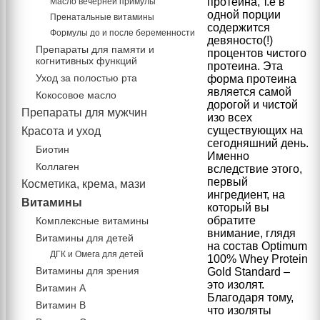
протеина, т.е в
Масло вечерней примулы
одной порции
Пренатальные витамины
содержится
Формулы до и после беременности
девяносто(!)
Препараты для памяти и
процентов чистого
когнитивных функций
протеина.
Эта
Уход за полостью рта
форма протеина
является самой
Кокосовое масло
дорогой и чистой
Препараты для мужчин
изо всех
существующих на
Красота и уход
сегодняшний день.
Биотин
Именно
Коллаген
вследствие этого,
первый
Косметика, крема, мази
ингредиент, на
Витамины
который вы
обратите
Комплексные витамины
внимание, глядя
Витамины для детей
на состав Optimum
ДГК и Омега для детей
100% Whey Protein
Витамины для зрения
Gold Standard –
это изолят.
Витамин А
Благодаря тому,
Витамин В
что изоляты