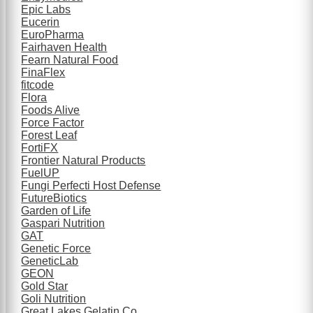
Epic Labs
Eucerin
EuroPharma
Fairhaven Health
Fearn Natural Food
FinaFlex
fitcode
Flora
Foods Alive
Force Factor
Forest Leaf
FortiFX
Frontier Natural Products
FuelUP
Fungi Perfecti Host Defense
FutureBiotics
Garden of Life
Gaspari Nutrition
GAT
Genetic Force
GeneticLab
GEON
Gold Star
Goli Nutrition
Great Lakes Gelatin Co.