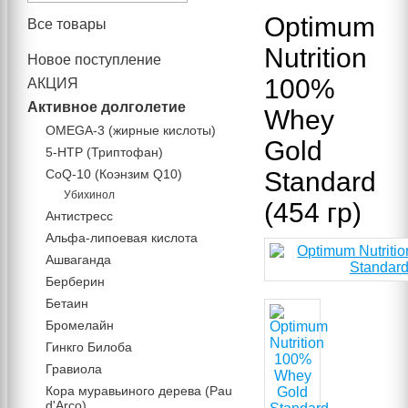
Optimum
Все товары
Nutrition
Новое поступление
100%
АКЦИЯ
Активное долголетие
Whey
OMEGA-3 (жирные кислоты)
Gold
5-HTP (Триптофан)
CoQ-10 (Коэнзим Q10)
Standard
Убихинол
(454 гр)
Антистресс
Альфа-липоевая кислота
Ашваганда
Берберин
Бетаин
Бромелайн
Гинкго Билоба
Гравиола
Кора муравьиного дерева (Pau
d'Arco)