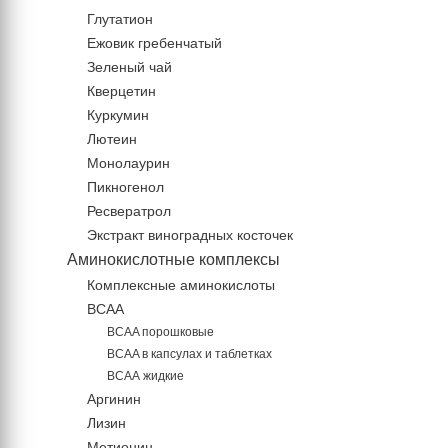
Глутатион
Ежовик гребенчатый
Зеленый чай
Кверцетин
Куркумин
Лютеин
Монолаурин
Пикногенол
Ресвератрол
Экстракт виноградных косточек
Аминокислотные комплексы
Комплексные аминокислоты
BCAA
BCAA порошковые
BCAA в капсулах и таблетках
ВСАА жидкие
Аргинин
Лизин
Метионин