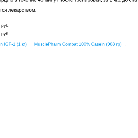
тся лекарством.
0
руб.
0
руб.
n IGF-1 (1 кг)
MusclePharm Combat 100% Casein (908 гр)
→