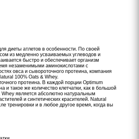
ля диеты атлетов в особенности. По своей
ксом из медленно усваиваемых углеводов и
ваивается быстро и обеспечивает организм
ремя незаменимыми аминокислотами с
стях овса и сывороточного протеина, компания
atural 100% Oats & Whey.
оточного протеина. В каждой порции Optimum
а и такое же количество клетчатки, как в большой
s & Whey является абсолютно натуральным
стителей и синтетических красителей. Natural
ле тренировки и в любое другое время, когда вы
атки.