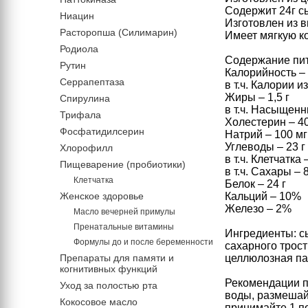
Содержит 24г с
Ниацин
Изготовлен из 
Расторопша (Силимарин)
Имеет мягкую к
Родиола
Содержание пита
Рутин
Калорийность – 
Серрапептаза
в т.ч. Калории и
Жиры – 1,5 г
Спирулина
в т.ч. Насыщенн
Трифала
Холестерин – 4
Фосфатидилсерин
Натрий – 100 мг
Углеводы – 23 г
Хлорофилл
в т.ч. Клетчатка –
Пищеварение (пробиотики)
в т.ч. Сахары – 8
Клетчатка
Белок – 24 г
Женское здоровье
Кальций – 10%
Железо – 2%
Масло вечерней примулы
Пренатальные витамины
Ингредиенты: с
Формулы до и после беременности
сахарного трост
Препараты для памяти и
целлюлозная пас
когнитивных функций
Рекомендации п
Уход за полостью рта
воды, размешай
Кокосовое масло
принимайте 1 по