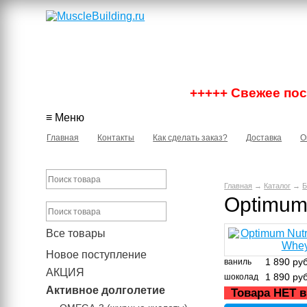
+++++ Свежее пост
≡ Меню
Главная
Контакты
Как сделать заказ?
Доставка
О
Главная
→
Каталог
→
Б
Optimum 
Все товары
Новое поступление
1 890
руб
ваниль
АКЦИЯ
1 890
руб
шоколад
Активное долголетие
Товара НЕТ в