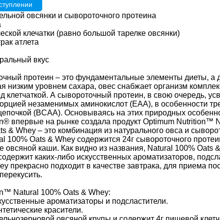
ступлении
цельной овсянки и сывороточного протеина
а
еской клечатки (равно большой тарелке овсянки)
рак атлета
ральный вкус
очный протеин – это фундаментальные элементы диеты, а д
ая низким уровнем сахара, овес снабжает организм компле
д клетчаткой. А сывороточный протеин, в свою очередь, ус
орцией незаменимых аминокислот (EAA), в особенности т
цепочкой (BCAA). Основываясь на этих природных особенно
on® впервые на рынке создала продукт Optimum Nutrition™ N
ts & Whey – это комбинация из натурального овса и сывор
ral 100% Oats & Whey содержится 24г сывороточного протеин
е овсяной каши. Как видно из названия, Natural 100% Oat
содержит каких-либо искусственных ароматизаторов, подсла
y прекрасно подходит в качестве завтрака, для приема пос
перекусить.
on™ Natural 100% Oats & Whey:
кусственные ароматизаторы и подсластители.
нтетические красители.
цельнозерновой овсяной крупы и содержит 4г пищевой клетч