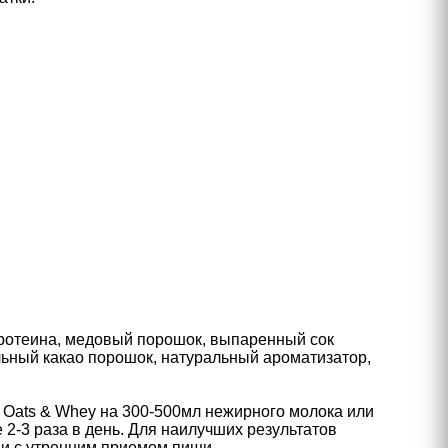
ротеина, медовый порошок, выпаренный сок
альный какао порошок, натуральный ароматизатор,
% Oats & Whey на 300-500мл нежирного молока или
2-3 раза в день. Для наилучших результатов
а и с утренним приемом пищи.