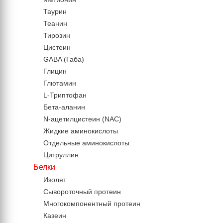
Таурин
Теанин
Тирозин
Цистеин
GABA (Габа)
Глицин
Глютамин
L-Триптофан
Бета-аланин
N-ацетилцистеин (NAC)
Жидкие аминокислоты
Отдельные аминокислоты
Цитруллин
Белки
Изолят
Сывороточный протеин
Многокомпонентный протеин
Казеин