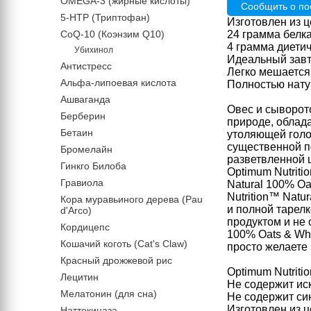
OMEGA-3 (жирные кислоты)
Сообщить о по
5-HTP (Триптофан)
Изготовлен из 
CoQ-10 (Коэнзим Q10)
24 грамма белк
4 грамма диетич
Убихинол
Идеальный завт
Антистресс
Легко мешается
Альфа-липоевая кислота
Полностью нату
Ашваганда
Овес и сыворот
Берберин
природе, облад
Бетаин
утоляющей голо
существенной п
Бромелайн
разветвленной 
Гинкго Билоба
Optimum Nutriti
Гравиола
Natural 100% Oa
Nutrition™ Natu
Кора муравьиного дерева (Pau
и полной тарелк
d'Arco)
продуктом и не 
Кордицепс
100% Oats & Whe
Кошачий коготь (Cat's Claw)
просто желаете 
Красный дрожжевой рис
Optimum Nutriti
Лецитин
Не содержит ис
Мелатонин (для сна)
Не содержит си
Изготовлен из 
Наттокиназа