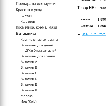
Препараты для мужчин
Товар НЕ являе
Красота и уход
Биотин
1 89
ваниль
Коллаген
1 89
шоколад
Косметика, крема, мази
Витамины
←
USN Pure Protei
Комплексные витамины
Витамины для детей
ДГК и Омега для детей
Витамины для зрения
Витамин А
Витамин В
Витамин C
Витамин D
Витамин Е
Витамин K
Железо
Йод (Kelp)