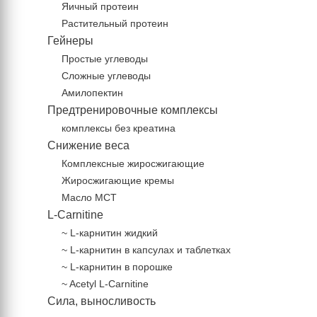
Яичный протеин
Растительный протеин
Гейнеры
Простые углеводы
Сложные углеводы
Амилопектин
Предтренировочные комплексы
комплексы без креатина
Снижение веса
Комплексные жиросжигающие
Жиросжигающие кремы
Масло МСТ
L-Carnitine
~ L-карнитин жидкий
~ L-карнитин в капсулах и таблетках
~ L-карнитин в порошке
~ Acetyl L-Carnitine
Сила, выносливость