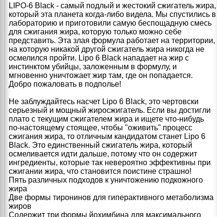
LIPO‑6 Black - самый подлый и жестокий сжигатель жира,
который эта планета когда-либо видела. Мы спустились в
лабораторию и приготовили самую беспощадную смесь
для сжигания жира, которую только можно себе
представить. Эта злая формула работает на территории,
на которую никакой другой сжигатель жира никогда не
осмелился пройти. Lipo 6 Black нападает на жир с
инстинктом убийцы, заложенным в формулу, и
мгновенно уничтожает жир там, где он попадается.
Добро пожаловать в подполье!
Не заблуждайтесь насчет Lipo 6 Black, это чертовски
серьезный и мощный жиросжигатель. Если вы достигли
плато с текущим сжигателем жира и ищете что-нибудь
по-настоящему стоящее, чтобы "оживить" процесс
сжигания жира, то отличным кандидатом станет Lipo 6
Black. Это единственный сжигатель жира, который
осмеливается идти дальше, потому что он содержит
ингредиенты, которые так невероятно эффективны при
сжигании жира, что становится поистине страшно!
Пять различных подходов к уничтожению подкожного
жира
Две формы тиронинов для гиперактивного метаболизма
жиров
Содержит три формы йохимбина для максимального