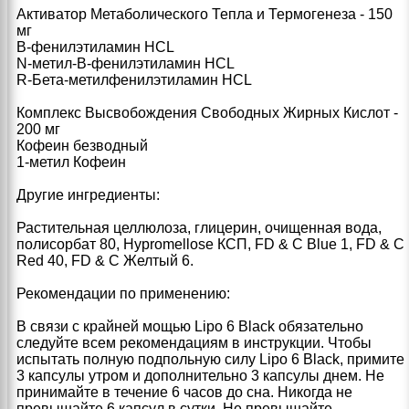
Активатор Метаболического Тепла и Термогенеза - 150
мг
B-фенилэтиламин HCL
N-метил-B-фенилэтиламин HCL
R-Бета-метилфенилэтиламин HCL
Комплекс Высвобождения Свободных Жирных Кислот -
200 мг
Кофеин безводный
1-метил Кофеин
Другие ингредиенты:
Растительная целлюлоза, глицерин, очищенная вода,
полисорбат 80, Hypromellose КСП, FD & C Blue 1, FD & C
Red 40, FD & C Желтый 6.
Рекомендации по применению:
В связи с крайней мощью Lipo 6 Black обязательно
следуйте всем рекомендациям в инструкции. Чтобы
испытать полную подпольную силу Lipo 6 Black, примите
3 капсулы утром и дополнительно 3 капсулы днем. Не
принимайте в течение 6 часов до сна. Никогда не
превышайте 6 капсул в сутки. Не превышайте