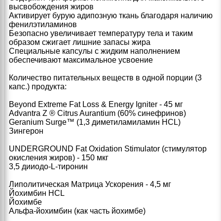
высвобождения жиров
Активирует бурую адипозную ткань благодаря наличию
фенилэтиламинов
Безопасно увеличивает температуру тела и таким
образом сжигает лишние запасы жира
Специальные капсулы с жидким наполнением
обеспечивают максимальное усвоение
Количество питательных веществ в одной порции (3
капс.) продукта:
Beyond Extreme Fat Loss & Energy Igniter - 45 мг
Advantra Z ® Citrus Aurantium (60% синефринов)
Geranium Surge™ (1,3 диметиламиламин HCL)
Зингерон
UNDERGROUND Fat Oxidation Stimulator (стимулятор
окисления жиров) - 150 мкг
3,5 дииодо-L-тиронин
Липолитическая Матрица Ускорения - 4,5 мг
Йохимбин HCL
Йохимбе
Альфа-йохимбин (как часть йохимбе)