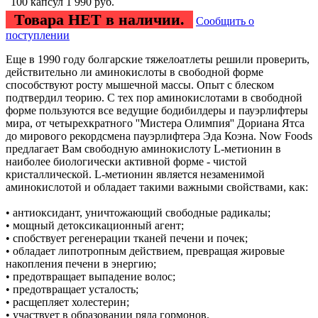
100 капсул
1 990
руб.
Товара НЕТ в наличии.
Сообщить о
поступлении
Еще в 1990 году болгарские тяжелоатлеты решили проверить,
действительно ли аминокислоты в свободной форме
способствуют росту мышечной массы. Опыт с блеском
подтвердил теорию. С тех пор аминокислотами в свободной
форме пользуются все ведущие бодибилдеры и пауэрлифтеры
мира, от четырехкратного ''Мистера Олимпия'' Дориана Ятса
до мирового рекордсмена пауэрлифтера Эда Коэна. Now Foods
предлагает Вам свободную аминокислоту L-метионин в
наиболее биологически активной форме - чистой
кристаллической. L-метионин является незаменимой
аминокислотой и обладает такими важными свойствами, как:
• антиоксидант, уничтожающий свободные радикалы;
• мощный детоксикационный агент;
• спобствует регенерации тканей печени и почек;
• oбладает липотропным действием, превращая жировые
накопления печени в энергию;
• предотвращает выпадение волос;
• предотвращает усталость;
• расщепляет холестерин;
• участвует в образовании ряда гормонов.