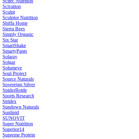
Scitec Nutrition
Scivation
Sculpt
Sculptor Nutrition
Shiffa Home
Sierra Bees
Simply Organic
Six Star
SmartShake
SmartyPants
Solaray
Solgar
Solumeve
Soul Project
Source Naturals
Sovereign Silver
SpiderBottle
Sports Research
Stridex
Sundown Naturals
Sunlipid
SUNOVIT
Super Nutrition
Superior14
Supreme Protein