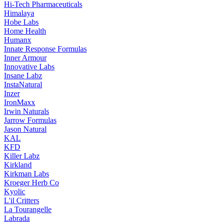
Hi-Tech Pharmaceuticals
Himalaya
Hobe Labs
Home Health
Humanx
Innate Response Formulas
Inner Armour
Innovative Labs
Insane Labz
InstaNatural
Inzer
IronMaxx
Irwin Naturals
Jarrow Formulas
Jason Natural
KAL
KFD
Killer Labz
Kirkland
Kirkman Labs
Kroeger Herb Co
Kyolic
L'il Critters
La Tourangelle
Labrada