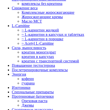
комплексы без креатина
Снижение веса
Комплексные жиросжигающие
Жиросжигающие кремы
Масло МСТ
L-Carnitine
~ L-карнитин жидкий
~ L-карнитин в капсулах и таблетках
~ L-карнитин в порошке
~ Acetyl L-Carnitine
Сила, выносливость
креатин моногидрат
креатин в капсулах
креатин с транспортной системой
Повышение тестостерона
Послетренировочные комплексы
Энергия
кофеин
гуарана
Изотоники
Специальные препараты
Протеиновые батончики
Ореховая паста
Джемы
Спортивные аксессуары