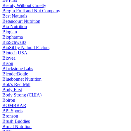
Be First
Beauty Without Cruelty
Bergin Fruit and Nut Company
Best Naturals
Betancourt Nutrition
Bio Nutrition
Bioglan
Biopharma
BioSchwartz
BioSil by Natural Factors
Biotech USA
Biovea
Bison
Blackstone Labs
BlenderBottle
Bluebonnet Nutrition
Bob's Red Mill
Body First
Body Strong (США)
Boiron
BOMBBAR
BPI Sports
Bronson
Brush Buddies
Brutal Nutrition