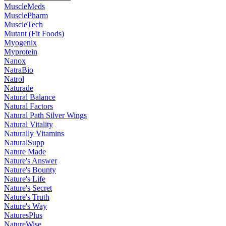
MuscleMeds
MusclePharm
MuscleTech
Mutant (Fit Foods)
Myogenix
Myprotein
Nanox
NatraBio
Natrol
Naturade
Natural Balance
Natural Factors
Natural Path Silver Wings
Natural Vitality
Naturally Vitamins
NaturalSupp
Nature Made
Nature's Answer
Nature's Bounty
Nature's Life
Nature's Secret
Nature's Truth
Nature's Way
NaturesPlus
NatureWise