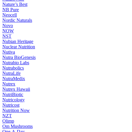
Nature’s Best
NB Pure
Neocell
Nordic Naturals
Novo
NOW
NST
Nubian Heritage
Nuclear Nutrition
Nutiva
Nutra BioGenesis
Nutrabio Labs
Nutrabolics
NutraLife
NutraMedix
Nutrex
Nutrex Hawaii
NutriBiotic
Nutricology
Nutricost
Nutrition Now
NZT
Olimp
Om Mushrooms
One-A-Day