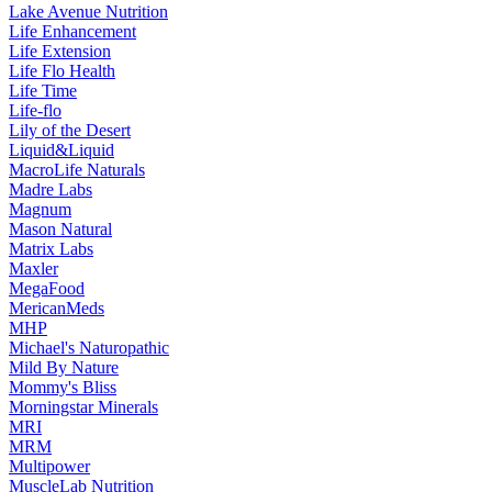
Lake Avenue Nutrition
Life Enhancement
Life Extension
Life Flo Health
Life Time
Life-flo
Lily of the Desert
Liquid&Liquid
MacroLife Naturals
Madre Labs
Magnum
Mason Natural
Matrix Labs
Maxler
MegaFood
MericanMeds
MHP
Michael's Naturopathic
Mild By Nature
Mommy's Bliss
Morningstar Minerals
MRI
MRM
Multipower
MuscleLab Nutrition