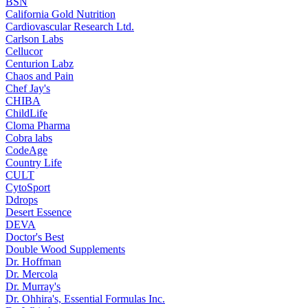
BSN
California Gold Nutrition
Cardiovascular Research Ltd.
Carlson Labs
Cellucor
Centurion Labz
Chaos and Pain
Chef Jay's
CHIBA
ChildLife
Cloma Pharma
Cobra labs
CodeAge
Country Life
CULT
CytoSport
Ddrops
Desert Essence
DEVA
Doctor's Best
Double Wood Supplements
Dr. Hoffman
Dr. Mercola
Dr. Murray's
Dr. Ohhira's, Essential Formulas Inc.