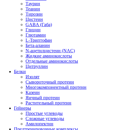
Таурин
Теанин
Тирозин
Цистеин
GABA (Габа)
Глицин
Глютамин
L-Триптофан
Бета-аланин
N-ацетилцистеин (NAC)
Жидкие аминокислоты
Отдельные аминокислоты
Цитруллин
Белки
Изолят
Сывороточный протеин
Многокомпонентный протеин
Казеин
Яичный протеин
Растительный протеин
Гейнеры
Простые углеводы
Сложные углеводы
Амилопектин
Предтренировочные комплексы