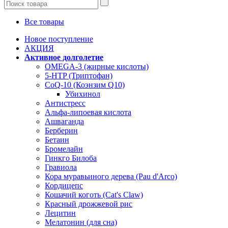
Все товары
Новое поступление
АКЦИЯ
Активное долголетие
OMEGA-3 (жирные кислоты)
5-HTP (Триптофан)
CoQ-10 (Коэнзим Q10)
Убихинол
Антистресс
Альфа-липоевая кислота
Ашваганда
Берберин
Бетаин
Бромелайн
Гинкго Билоба
Гравиола
Кора муравьиного дерева (Pau d'Arco)
Кордицепс
Кошачий коготь (Cat's Claw)
Красный дрожжевой рис
Лецитин
Мелатонин (для сна)