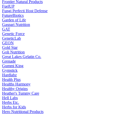
Frontier Natural Products
FuelUP
Fungi Perfecti Host Defense
FutureBiotics
Garden of Life
Gaspari Nutrition
GAT
Genetic Force
GeneticLab
GEON
Gold Star
Goli Nutrition
Great Lakes Gelatin Co.
Grenade
Gummi King
Gymstick
Hardlabz
Health Plus
Healths Harmony
Healthy Origins
Heather's Tummy Care
Hell Labs
Herbs Etc.
Herbs for Kids
Hero Nutritional Products