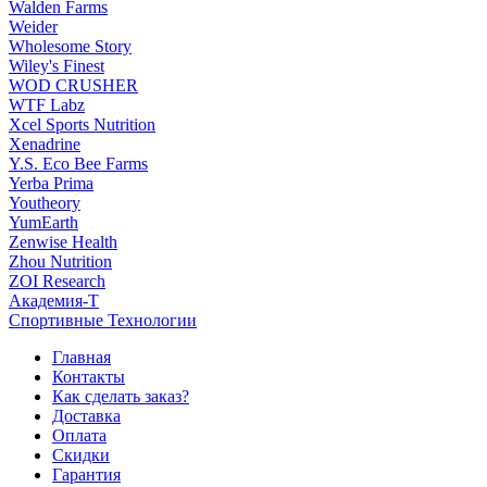
Walden Farms
Weider
Wholesome Story
Wiley's Finest
WOD CRUSHER
WTF Labz
Xcel Sports Nutrition
Xenadrine
Y.S. Eco Bee Farms
Yerba Prima
Youtheory
YumEarth
Zenwise Health
Zhou Nutrition
ZOI Research
Академия-Т
Спортивные Технологии
Главная
Контакты
Как сделать заказ?
Доставка
Оплата
Скидки
Гарантия