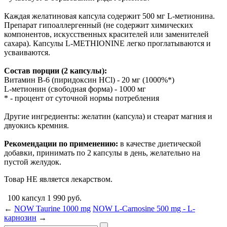
Каждая желатиновая капсула содержит 500 мг L-метионина.
Препарат гипоаллергенный (не содержит химических
компонентов, искусственных красителей или заменителей
сахара). Капсулы L-METHIONINE легко проглатываются и
усваиваются.
Состав порции (2 капсулы):
Витамин B-6 (пиридоксин HCl) - 20 мг (1000%*)
L-метионин (свободная форма) - 1000 мг
* - процент от суточной нормы потребления
Другие ингредиенты: желатин (капсула) и стеарат магния и
двуокись кремния.
Рекомендации по применению:
в качестве диетической
добавки, принимать по 2 капсулы в день, желательно на
пустой желудок.
Товар НЕ является лекарством.
100 капсул
1 990
руб.
←
NOW Taurine 1000 mg
NOW L-Carnosine 500 mg - L-
карнозин
→