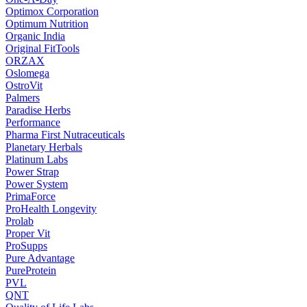
Optimox Corporation
Optimum Nutrition
Organic India
Original FitTools
ORZAX
Oslomega
OstroVit
Palmers
Paradise Herbs
Performance
Pharma First Nutraceuticals
Planetary Herbals
Platinum Labs
Power Strap
Power System
PrimaForce
ProHealth Longevity
Prolab
Proper Vit
ProSupps
Pure Advantage
PureProtein
PVL
QNT