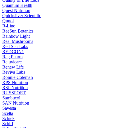
Quality of Life Labs
Quantum Health
Quest Nutrition
Quicksilver Scientific
Qunol
R-Line
RaeSun Botanics
Rainbow Light
Real Mushrooms
Red Star Labs
REDCON1
Reg Pharm
Rejuvicare
Renew Life
Reviva Labs
Ronnie Coleman
RPS Nutrition
RSP Nutrition
RUSSPORT
Sambucol
SAN Nutrition
Savesta
Scelta
Schiek
Schiff