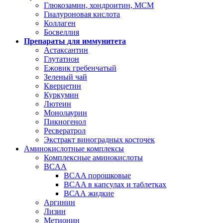
Глюкозамин, хондроитин, МСМ
Гиалуроновая кислота
Коллаген
Босвеллия
Препараты для иммунитета
Астаксантин
Глутатион
Ежовик гребенчатый
Зеленый чай
Кверцетин
Куркумин
Лютеин
Монолаурин
Пикногенол
Ресвератрол
Экстракт виноградных косточек
Аминокислотные комплексы
Комплексные аминокислоты
BCAA
BCAA порошковые
BCAA в капсулах и таблетках
ВСАА жидкие
Аргинин
Лизин
Метионин