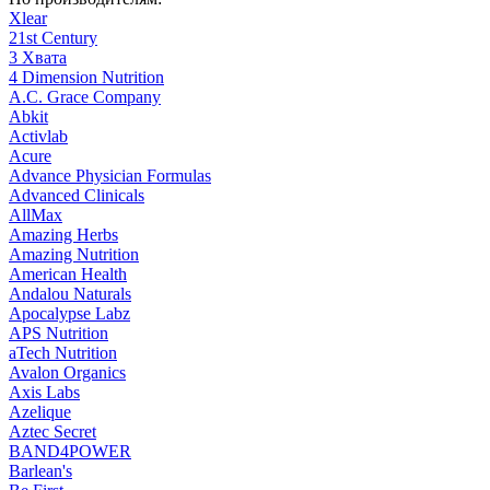
Xlear
21st Century
3 Хвата
4 Dimension Nutrition
A.C. Grace Company
Abkit
Activlab
Acure
Advance Physician Formulas
Advanced Clinicals
AllMax
Amazing Herbs
Amazing Nutrition
American Health
Andalou Naturals
Apocalypse Labz
APS Nutrition
aTech Nutrition
Avalon Organics
Axis Labs
Azelique
Aztec Secret
BAND4POWER
Barlean's