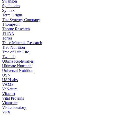
Swanson
Symbiotics
Syntrax
Terra Origin
The Synergy Company
Thompson
Thorne Research
TITAN
Torres
Trace Minerals Research
Trec Nutrition
Tree of Life Life
Twinlab
Ultima Replenisher
Ultimate Nutrition
Universal Nutrition
USN
USPLabs
VAMP
VeNatura
Vitacost
Vital Proteins
Vitamatic
VP Laboratory
VPX