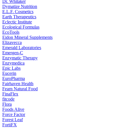
Dr. Whitaker
Dymatize Nutrition
E.L.F. Cosmetics
Earth Therapeutics
Eclectic Institute
Ecological Formulas
EcoTools
Eidon Mineral Supplements
Elizavecca
Emerald Laboratories
Emergen-C
Enzymatic Therapy
Enzymedica
Epic Labs
Eucerin
EuroPharma
Fairhaven Health
Fearn Natural Food
FinaFlex
fitcode
Flora
Foods Alive
Force Factor
Forest Leaf
FortiFX