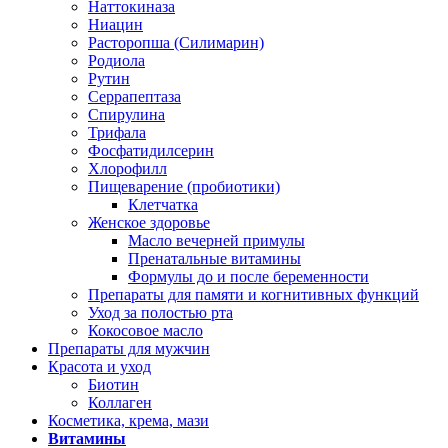
Наттокиназа
Ниацин
Расторопша (Силимарин)
Родиола
Рутин
Серрапептаза
Спирулина
Трифала
Фосфатидилсерин
Хлорофилл
Пищеварение (пробиотики)
Клетчатка
Женское здоровье
Масло вечерней примулы
Пренатальные витамины
Формулы до и после беременности
Препараты для памяти и когнитивных функций
Уход за полостью рта
Кокосовое масло
Препараты для мужчин
Красота и уход
Биотин
Коллаген
Косметика, крема, мази
Витамины