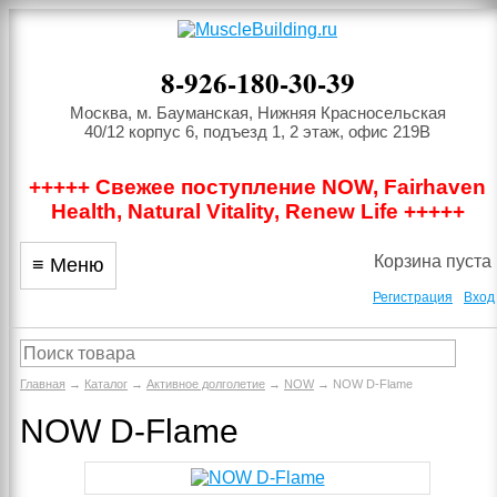
8-926-180-30-39
Москва, м. Бауманская, Нижняя Красносельская
40/12 корпус 6, подъезд 1, 2 этаж, офис 219В
+++++ Свежее поступление NOW, Fairhaven
Health, Natural Vitality, Renew Life +++++
Корзина пуста
≡ Меню
Регистрация
Вход
Главная
→
Каталог
→
Активное долголетие
→
NOW
→ NOW D-Flame
NOW D-Flame