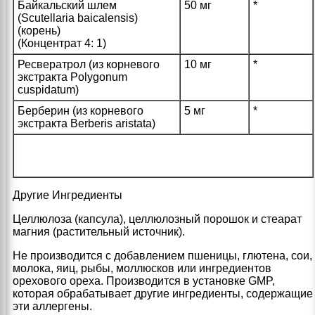
Байкальский шлем
50 мг
*
(Scutellaria baicalensis)
(корень)
(Концентрат 4: 1)
Ресвератрол (из корневого
10 мг
*
экстракта Polygonum
cuspidatum)
Берберин (из корневого
5 мг
*
экстракта Berberis aristata)
Другие Ингредиенты
Целлюлоза (капсула), целлюлозный порошок и стеарат
магния (растительный источник).
Не производится с добавлением пшеницы, глютена, сои,
молока, яиц, рыбы, моллюсков или ингредиентов
орехового ореха. Производится в установке GMP,
которая обрабатывает другие ингредиенты, содержащие
эти аллергены.