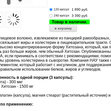
1 890
руб.
120 капсул
3 390
руб.
240 капсул
Товар в наличии.
пищевое волокно, извлекаемое из панцирей ракообразных, к
 связывает жиры и холестерин в пищеварительном тракте. 
высоко концентрированную форму Хитозана, который, как 
ть раз больше жиров, чем обычный Хитозан. Опубликованны
, если принимать в соответствии с рекомендациями, помог
мы уровень холестерина в сыворотке. Компания НАУ также 
ементом, который работает с инсулином, для поддержания 
правильном использовании белков, жиров и углеводов.
енность в одной порции (3 капсулы):
та) - 300 мкг
Хитозан - 1500 мг
латин (капсула), магния стеарат (растительный источник) и
 по применению: