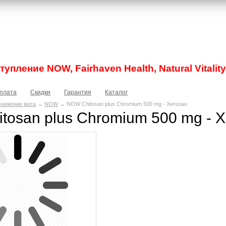
упление NOW, Fairhaven Health, Natural Vitality
плата
Скидки
Гарантия
Каталог
нижение веса
→
NOW
→ NOW Chitosan plus Chromium 500 mg - Хитозан
tosan plus Chromium 500 mg - 