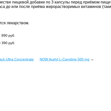
честве пищевой добавки по 3 капсулы перед приёмом пищи 
аса до или после приёма жирорастворимых витаминов (таких 
тся лекарством.
1 890
руб.
3 390
руб.
lack Ultra Concentrate
NOW Acetyl L-Carnitine 500 mg
→