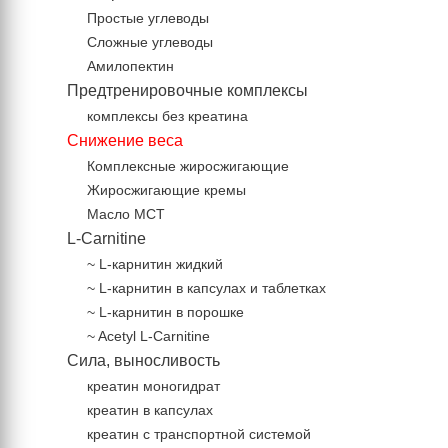
Простые углеводы
Сложные углеводы
Амилопектин
Предтренировочные комплексы
комплексы без креатина
Снижение веса
Комплексные жиросжигающие
Жиросжигающие кремы
Масло МСТ
L-Carnitine
~ L-карнитин жидкий
~ L-карнитин в капсулах и таблетках
~ L-карнитин в порошке
~ Acetyl L-Carnitine
Сила, выносливость
креатин моногидрат
креатин в капсулах
креатин с транспортной системой