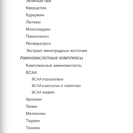
Зеленый чай
Кверцетин
Куркумин
Лютеин
Монолаурин
Пикногенол
Ресвератрол
Экстракт виноградных косточек
Аминокислотные комплексы
Комплексные аминокислоты
BCAA
BCAA порошковые
BCAA в капсулах и таблетках
ВСАА жидкие
Аргинин
Лизин
Метионин
Таурин
Теанин