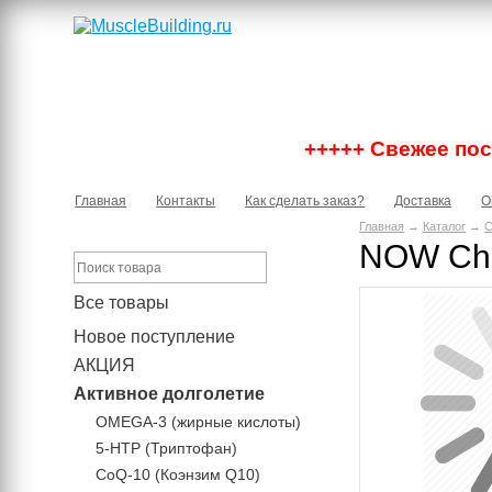
+++++ Свежее пост
Главная
Контакты
Как сделать заказ?
Доставка
О
Главная
→
Каталог
→
С
NOW Chi
Все товары
Новое поступление
АКЦИЯ
Активное долголетие
OMEGA-3 (жирные кислоты)
5-HTP (Триптофан)
CoQ-10 (Коэнзим Q10)