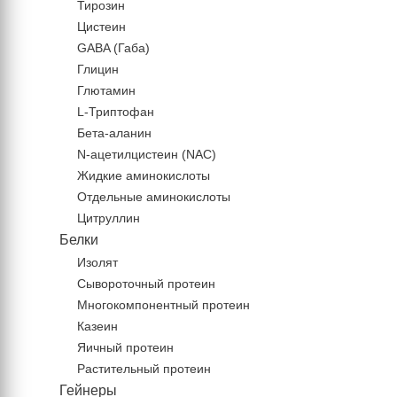
Тирозин
Цистеин
GABA (Габа)
Глицин
Глютамин
L-Триптофан
Бета-аланин
N-ацетилцистеин (NAC)
Жидкие аминокислоты
Отдельные аминокислоты
Цитруллин
Белки
Изолят
Сывороточный протеин
Многокомпонентный протеин
Казеин
Яичный протеин
Растительный протеин
Гейнеры