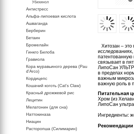
Убихинол
Антистресс
Альфа-липоевая кислота
Ашваганда
Берберин
Бетаин
Бромелайн
Хитозан – это 
исследованиях,
Гинкго Билоба
патентованную 
Гравиола
связывает в пя
Кора муравьиного дерева (Pau
ЛипоСан УЛЬТРА
d'Arco)
в пределах нор
важным микроэл
Кордицепс
важную роль в 
Кошачий коготь (Cat's Claw)
Красный дрожжевой рис
Питательная ц
Хром (из Хелави
Лецитин
ЛипоСан ультра 
Мелатонин (для сна)
Наттокиназа
Ингредиенты: же
Ниацин
Рекомендации
Расторопша (Силимарин)