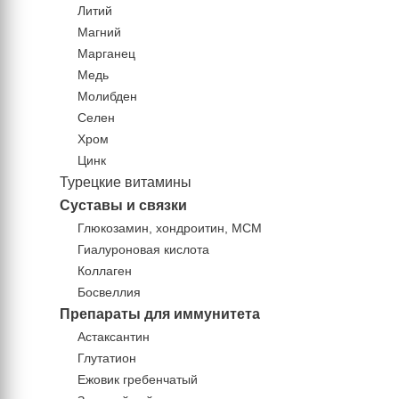
Литий
Магний
Марганец
Медь
Молибден
Селен
Хром
Цинк
Турецкие витамины
Суставы и связки
Глюкозамин, хондроитин, МСМ
Гиалуроновая кислота
Коллаген
Босвеллия
Препараты для иммунитета
Астаксантин
Глутатион
Ежовик гребенчатый