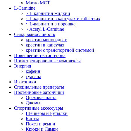
Масло МСТ
L-Carnitine
~ L-карнитин жидкий
~ L-карнитин в капсулах и таблетках
~ L-карнитин в порошке
~ Acetyl L-Carnitine
Сила, выносливость
креатин моногидрат
креатин в капсулах
креатин с транспортной системой
Повышение тестостерона
Послетренировочные комплексы
Энергия
кофеин
гуарана
Изотоники
Специальные препараты
Протеиновые батончики
Ореховая паста
Джемы
Спортивные аксессуары
Шейкеры и Бутылки
Бинты
Пояса и ремни
Крюки и Лямки