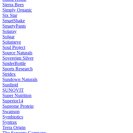
Sierra Bees
Simply Organic
Six Star
SmartShake
SmartyPants
Solaray
Solgar
Solumeve
Soul Project
Source Naturals
Sovereign Silver
SpiderBottle
Sports Research
Stridex
Sundown Naturals
Sunlipid
SUNOVIT
Super Nutrition
Superior14
Supreme Protein
Swanson
Symbiotics
Syntrax
Terra Origin
The Synergy Company