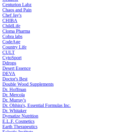
Centurion Labz
Chaos and Pain
Chef Jay's
CHIBA
ChildLife
Cloma Pharma
Cobra labs
CodeAge
Country Life
CULT
CytoSport
Ddrops
Desert Essence
DEVA
Doctor's Best
Double Wood Supplements
Dr. Hoffman
Dr. Mercola
Dr. Murray's
Dr. Ohhira's, Essential Formulas Inc.
Dr. Whitaker
Dymatize Nutrition
E.L.F. Cosmetics
Earth Therapeutics
Eclectic Institute