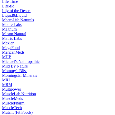
Life Time
Life-flo
Lily of the Desert
Liquid&Liquid
MacroLife Naturals
Madre Labs
Magnum
Mason Natural
Matrix Labs
Maxler
MegaFood
MericanMeds
MHP
Michael's Naturopathic
Mild By Nature
Mommy's Bliss
Morningstar Minerals
MRI
MRM
Multipower
MuscleLab Nutrition
MuscleMeds
MusclePharm
MuscleTech
Mutant (Fit Foods)