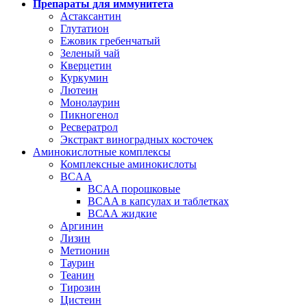
Препараты для иммунитета
Астаксантин
Глутатион
Ежовик гребенчатый
Зеленый чай
Кверцетин
Куркумин
Лютеин
Монолаурин
Пикногенол
Ресвератрол
Экстракт виноградных косточек
Аминокислотные комплексы
Комплексные аминокислоты
BCAA
BCAA порошковые
BCAA в капсулах и таблетках
ВСАА жидкие
Аргинин
Лизин
Метионин
Таурин
Теанин
Тирозин
Цистеин