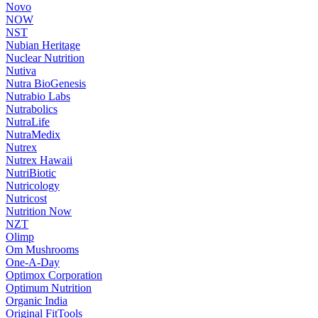
Novo
NOW
NST
Nubian Heritage
Nuclear Nutrition
Nutiva
Nutra BioGenesis
Nutrabio Labs
Nutrabolics
NutraLife
NutraMedix
Nutrex
Nutrex Hawaii
NutriBiotic
Nutricology
Nutricost
Nutrition Now
NZT
Olimp
Om Mushrooms
One-A-Day
Optimox Corporation
Optimum Nutrition
Organic India
Original FitTools