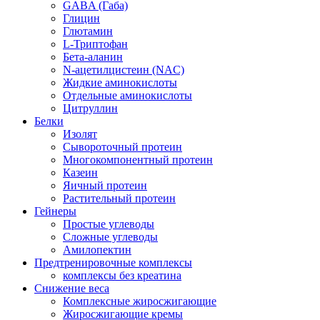
GABA (Габа)
Глицин
Глютамин
L-Триптофан
Бета-аланин
N-ацетилцистеин (NAC)
Жидкие аминокислоты
Отдельные аминокислоты
Цитруллин
Белки
Изолят
Сывороточный протеин
Многокомпонентный протеин
Казеин
Яичный протеин
Растительный протеин
Гейнеры
Простые углеводы
Сложные углеводы
Амилопектин
Предтренировочные комплексы
комплексы без креатина
Снижение веса
Комплексные жиросжигающие
Жиросжигающие кремы