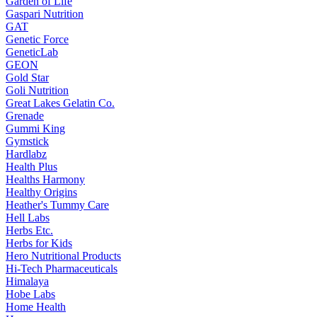
Garden of Life
Gaspari Nutrition
GAT
Genetic Force
GeneticLab
GEON
Gold Star
Goli Nutrition
Great Lakes Gelatin Co.
Grenade
Gummi King
Gymstick
Hardlabz
Health Plus
Healths Harmony
Healthy Origins
Heather's Tummy Care
Hell Labs
Herbs Etc.
Herbs for Kids
Hero Nutritional Products
Hi-Tech Pharmaceuticals
Himalaya
Hobe Labs
Home Health