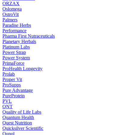
ORZAX
Oslomega
OstroVit
Palmers
Paradise Herbs
Performance
Pharma First Nutraceuticals
Planetary Herbals
Platinum Labs
Power Strap
Power System
PrimaForce
ProHealth Longevity
Prolab
Proper Vit
ProSupps
Pure Advantage
PureProtein
PVL
QNT
Quality of Life Labs
Quantum Health
Quest Nutrition
Quicksilver Scientific
Qunol