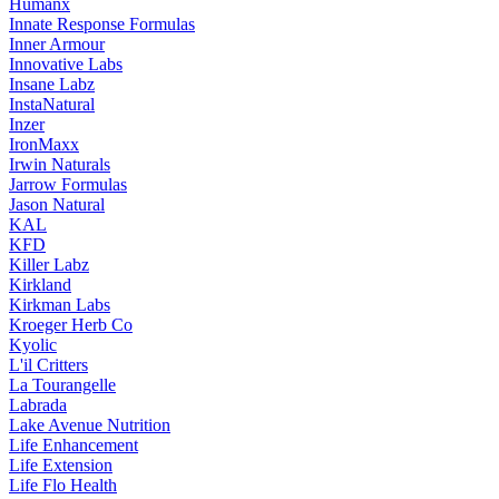
Humanx
Innate Response Formulas
Inner Armour
Innovative Labs
Insane Labz
InstaNatural
Inzer
IronMaxx
Irwin Naturals
Jarrow Formulas
Jason Natural
KAL
KFD
Killer Labz
Kirkland
Kirkman Labs
Kroeger Herb Co
Kyolic
L'il Critters
La Tourangelle
Labrada
Lake Avenue Nutrition
Life Enhancement
Life Extension
Life Flo Health