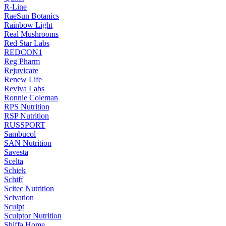
R-Line
RaeSun Botanics
Rainbow Light
Real Mushrooms
Red Star Labs
REDCON1
Reg Pharm
Rejuvicare
Renew Life
Reviva Labs
Ronnie Coleman
RPS Nutrition
RSP Nutrition
RUSSPORT
Sambucol
SAN Nutrition
Savesta
Scelta
Schiek
Schiff
Scitec Nutrition
Scivation
Sculpt
Sculptor Nutrition
Shiffa Home