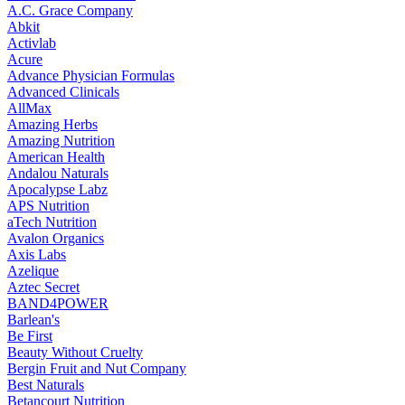
A.C. Grace Company
Abkit
Activlab
Acure
Advance Physician Formulas
Advanced Clinicals
AllMax
Amazing Herbs
Amazing Nutrition
American Health
Andalou Naturals
Apocalypse Labz
APS Nutrition
aTech Nutrition
Avalon Organics
Axis Labs
Azelique
Aztec Secret
BAND4POWER
Barlean's
Be First
Beauty Without Cruelty
Bergin Fruit and Nut Company
Best Naturals
Betancourt Nutrition