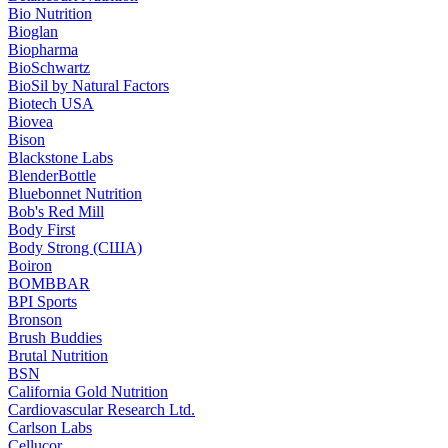
Bio Nutrition
Bioglan
Biopharma
BioSchwartz
BioSil by Natural Factors
Biotech USA
Biovea
Bison
Blackstone Labs
BlenderBottle
Bluebonnet Nutrition
Bob's Red Mill
Body First
Body Strong (США)
Boiron
BOMBBAR
BPI Sports
Bronson
Brush Buddies
Brutal Nutrition
BSN
California Gold Nutrition
Cardiovascular Research Ltd.
Carlson Labs
Cellucor