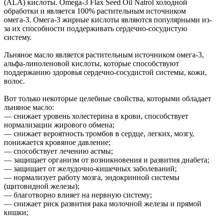
(ALA) кислоты. Omega-3 Flax Seed Oil Natrol холодной
обработки и является 100% растительным источником
омега-3. Омега-3 жирные кислоты являются популярными из-
за их способности поддерживать сердечно-сосудистую
систему.
Льняное масло является растительным источником омега-3,
альфа-линоленовой кислоты, которые способствуют
поддержанию здоровья сердечно-сосудистой системы, кожи,
волос.
Вот только некоторые целебные свойства, которыми обладает
льняное масло:
— снижает уровень холестерина в крови, способствует
нормализации жирового обмена;
— снижает вероятность тромбов в сердце, легких, мозгу,
понижается кровяное давление;
— способствует лечению астмы;
— защищает организм от возникновения и развития диабета;
— защищает от желудочно-кишечных заболеваний;
— нормализует работу мозга, эндокринной системы
(щитовидной железы);
— благотворно влияет на нервную систему;
— снижает риск развития рака молочной железы и прямой
кишки;