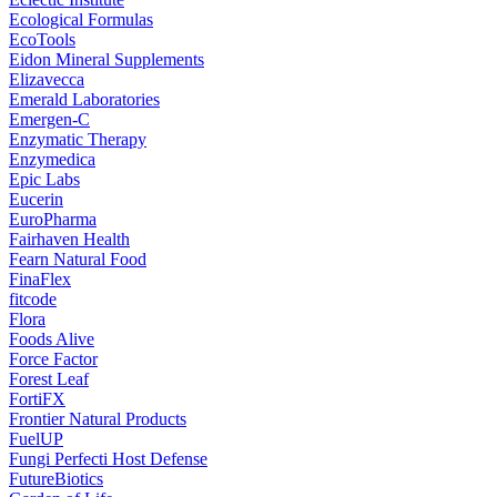
Ecological Formulas
EcoTools
Eidon Mineral Supplements
Elizavecca
Emerald Laboratories
Emergen-C
Enzymatic Therapy
Enzymedica
Epic Labs
Eucerin
EuroPharma
Fairhaven Health
Fearn Natural Food
FinaFlex
fitcode
Flora
Foods Alive
Force Factor
Forest Leaf
FortiFX
Frontier Natural Products
FuelUP
Fungi Perfecti Host Defense
FutureBiotics