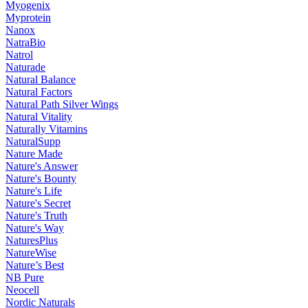
Myogenix
Myprotein
Nanox
NatraBio
Natrol
Naturade
Natural Balance
Natural Factors
Natural Path Silver Wings
Natural Vitality
Naturally Vitamins
NaturalSupp
Nature Made
Nature's Answer
Nature's Bounty
Nature's Life
Nature's Secret
Nature's Truth
Nature's Way
NaturesPlus
NatureWise
Nature’s Best
NB Pure
Neocell
Nordic Naturals