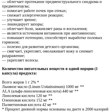
— облегчает протекание предменструального синдрома и
предменопаузы;
— помогает работе почек при отеках;
— снижает аллергические реакции;
— улучшает зрение;
— ликвидирует запоры;
— облегчает боли, заживляет раны и воспаления;
— является источником витаминов при авитаминозах;
— повышает потенцию, способствует выработке половых
гормонов;
— полезно для развития детского организма;
— смягчает, укрепляет, омолаживает кожу и снимает
раздражение;
— укрепляет волосы.
Количество питательных веществ в одной порции (1
капсула) продукта:
Всего жиров 1 г 2% *
Льняное масло (Linum Usitatissimum) 1000 мг **
ALA (альфа-линоленовая кислота) 440 мг **
Линолевая кислота 120 мг **
Олеиновая кислота 152 мг **
Палметиновая кислота 42 мг **
* Процент дневной нормы основаны на диете в 2000 калорий