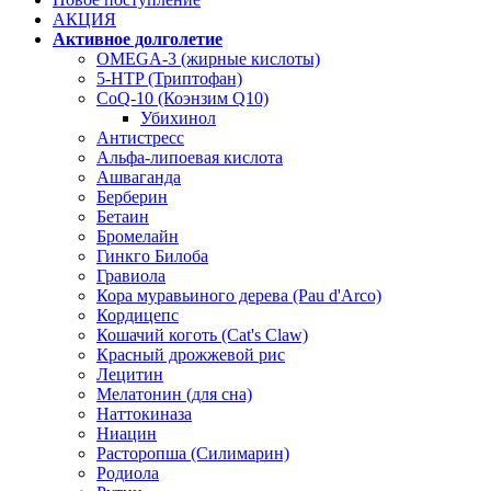
АКЦИЯ
Активное долголетие
OMEGA-3 (жирные кислоты)
5-HTP (Триптофан)
CoQ-10 (Коэнзим Q10)
Убихинол
Антистресс
Альфа-липоевая кислота
Ашваганда
Берберин
Бетаин
Бромелайн
Гинкго Билоба
Гравиола
Кора муравьиного дерева (Pau d'Arco)
Кордицепс
Кошачий коготь (Cat's Claw)
Красный дрожжевой рис
Лецитин
Мелатонин (для сна)
Наттокиназа
Ниацин
Расторопша (Силимарин)
Родиола