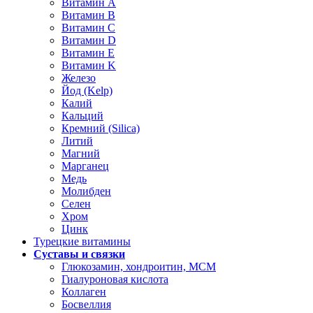
Витамин А
Витамин В
Витамин C
Витамин D
Витамин Е
Витамин K
Железо
Йод (Kelp)
Калий
Кальций
Кремний (Silica)
Литий
Магний
Марганец
Медь
Молибден
Селен
Хром
Цинк
Турецкие витамины
Суставы и связки
Глюкозамин, хондроитин, МСМ
Гиалуроновая кислота
Коллаген
Босвеллия