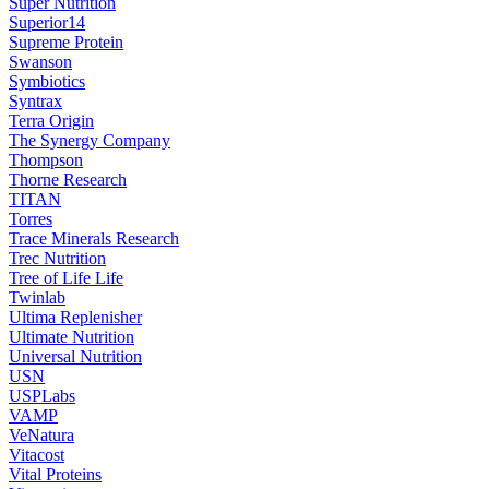
Super Nutrition
Superior14
Supreme Protein
Swanson
Symbiotics
Syntrax
Terra Origin
The Synergy Company
Thompson
Thorne Research
TITAN
Torres
Trace Minerals Research
Trec Nutrition
Tree of Life Life
Twinlab
Ultima Replenisher
Ultimate Nutrition
Universal Nutrition
USN
USPLabs
VAMP
VeNatura
Vitacost
Vital Proteins