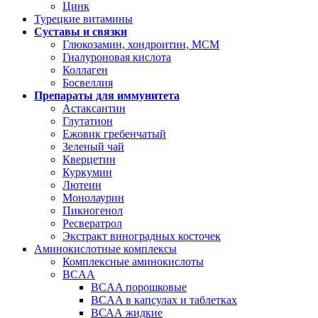
Цинк
Турецкие витамины
Суставы и связки
Глюкозамин, хондроитин, МСМ
Гиалуроновая кислота
Коллаген
Босвеллия
Препараты для иммунитета
Астаксантин
Глутатион
Ежовик гребенчатый
Зеленый чай
Кверцетин
Куркумин
Лютеин
Монолаурин
Пикногенол
Ресвератрол
Экстракт виноградных косточек
Аминокислотные комплексы
Комплексные аминокислоты
BCAA
BCAA порошковые
BCAA в капсулах и таблетках
ВСАА жидкие