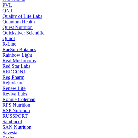
PVL
QNT
Quality of Life Labs
Quantum Health
Quest Nutrition
Quicksilver Scientific
Qunol
R-Line
RaeSun Botanics
Rainbow Light
Real Mushrooms
Red Star Labs
REDCON1
Reg Pharm
Rejuvicare
Renew Life
Reviva Labs
Ronnie Coleman
RPS Nutrition
RSP Nutrition
RUSSPORT
Sambucol
SAN Nutrition
Savesta