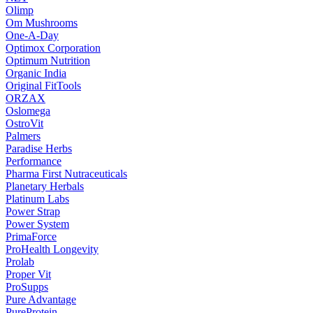
Olimp
Om Mushrooms
One-A-Day
Optimox Corporation
Optimum Nutrition
Organic India
Original FitTools
ORZAX
Oslomega
OstroVit
Palmers
Paradise Herbs
Performance
Pharma First Nutraceuticals
Planetary Herbals
Platinum Labs
Power Strap
Power System
PrimaForce
ProHealth Longevity
Prolab
Proper Vit
ProSupps
Pure Advantage
PureProtein