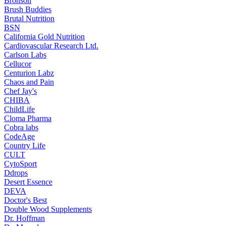
Bronson
Brush Buddies
Brutal Nutrition
BSN
California Gold Nutrition
Cardiovascular Research Ltd.
Carlson Labs
Cellucor
Centurion Labz
Chaos and Pain
Chef Jay's
CHIBA
ChildLife
Cloma Pharma
Cobra labs
CodeAge
Country Life
CULT
CytoSport
Ddrops
Desert Essence
DEVA
Doctor's Best
Double Wood Supplements
Dr. Hoffman