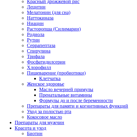
Красный дрожжевой рис
Лецитин
Мелатонин (для сна)
Наттокиназа
Ниацин
Расторопша (Силимарин)
Родиола
Рутин
Серрапептаза
Спирулина
Трифала
Фосфатидилсерин
Хлорофилл
Пищеварение (пробиотики)
Клетчатка
Женское здоровье
Масло вечерней примулы
Пренатальные витамины
Формулы до и после беременности
Препараты для памяти и когнитивных функций
Уход за полостью рта
Кокосовое масло
Препараты для мужчин
Красота и уход
Биотин