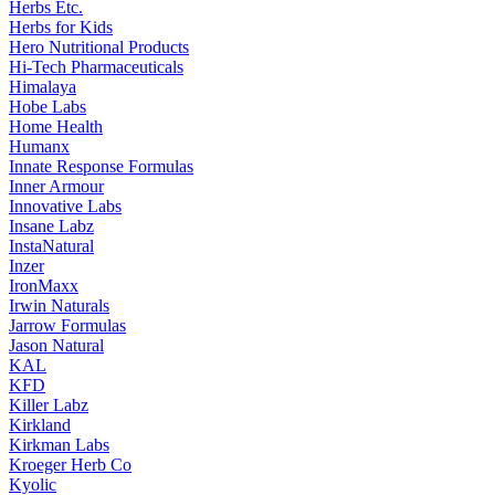
Herbs Etc.
Herbs for Kids
Hero Nutritional Products
Hi-Tech Pharmaceuticals
Himalaya
Hobe Labs
Home Health
Humanx
Innate Response Formulas
Inner Armour
Innovative Labs
Insane Labz
InstaNatural
Inzer
IronMaxx
Irwin Naturals
Jarrow Formulas
Jason Natural
KAL
KFD
Killer Labz
Kirkland
Kirkman Labs
Kroeger Herb Co
Kyolic