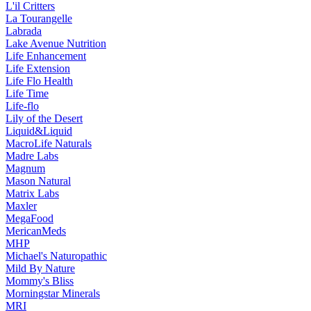
L'il Critters
La Tourangelle
Labrada
Lake Avenue Nutrition
Life Enhancement
Life Extension
Life Flo Health
Life Time
Life-flo
Lily of the Desert
Liquid&Liquid
MacroLife Naturals
Madre Labs
Magnum
Mason Natural
Matrix Labs
Maxler
MegaFood
MericanMeds
MHP
Michael's Naturopathic
Mild By Nature
Mommy's Bliss
Morningstar Minerals
MRI