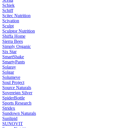
Scelta
Schiek
Schiff
Scitec Nutrition
Scivation
Sculpt
Sculptor Nutrition
Shiffa Home
Sierra Bees
Simply Organic
Six Star
SmartShake
SmartyPants
Solaray
Solgar
Solumeve
Soul Project
Source Naturals
Sovereign Silver
SpiderBottle
Sports Research
Stridex
Sundown Naturals
Sunlipid
SUNOVIT