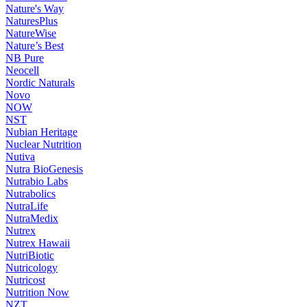
Nature's Way
NaturesPlus
NatureWise
Nature’s Best
NB Pure
Neocell
Nordic Naturals
Novo
NOW
NST
Nubian Heritage
Nuclear Nutrition
Nutiva
Nutra BioGenesis
Nutrabio Labs
Nutrabolics
NutraLife
NutraMedix
Nutrex
Nutrex Hawaii
NutriBiotic
Nutricology
Nutricost
Nutrition Now
NZT