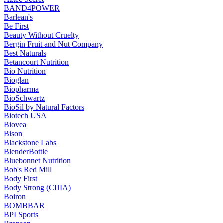
BAND4POWER
Barlean's
Be First
Beauty Without Cruelty
Bergin Fruit and Nut Company
Best Naturals
Betancourt Nutrition
Bio Nutrition
Bioglan
Biopharma
BioSchwartz
BioSil by Natural Factors
Biotech USA
Biovea
Bison
Blackstone Labs
BlenderBottle
Bluebonnet Nutrition
Bob's Red Mill
Body First
Body Strong (США)
Boiron
BOMBBAR
BPI Sports