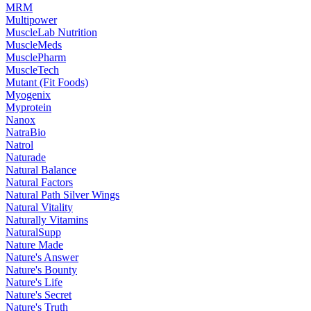
MRM
Multipower
MuscleLab Nutrition
MuscleMeds
MusclePharm
MuscleTech
Mutant (Fit Foods)
Myogenix
Myprotein
Nanox
NatraBio
Natrol
Naturade
Natural Balance
Natural Factors
Natural Path Silver Wings
Natural Vitality
Naturally Vitamins
NaturalSupp
Nature Made
Nature's Answer
Nature's Bounty
Nature's Life
Nature's Secret
Nature's Truth