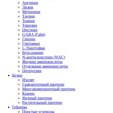
Аргинин
Лизин
Метионин
Таурин
Теанин
Тирозин
Цистеин
GABA (Габа)
Глицин
Глютамин
L-Триптофан
Бета-аланин
N-ацетилцистеин (NAC)
Жидкие аминокислоты
Отдельные аминокислоты
Цитруллин
Белки
Изолят
Сывороточный протеин
Многокомпонентный протеин
Казеин
Яичный протеин
Растительный протеин
Гейнеры
Простые углеводы