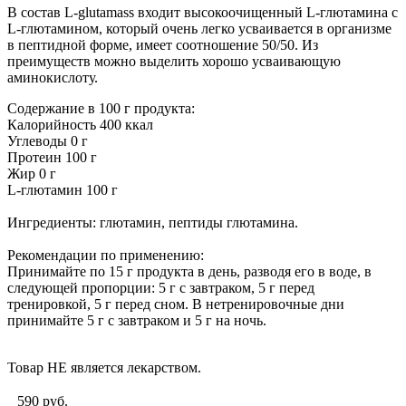
В состав L-glutamass входит высокоочищенный L-глютамина с
L-глютамином, который очень легко усваивается в организме
в пептидной форме, имеет соотношение 50/50. Из
преимуществ можно выделить хорошо усваивающую
аминокислоту.
Содержание в 100 г продукта:
Калорийность 400 ккал
Углеводы 0 г
Протеин 100 г
Жир 0 г
L-глютамин 100 г
Ингредиенты: глютамин, пептиды глютамина.
Рекомендации по применению:
Принимайте по 15 г продукта в день, разводя его в воде, в
следующей пропорции: 5 г с завтраком, 5 г перед
тренировкой, 5 г перед сном. В нетренировочные дни
принимайте 5 г с завтраком и 5 г на ночь.
Товар НЕ является лекарством.
590
руб.