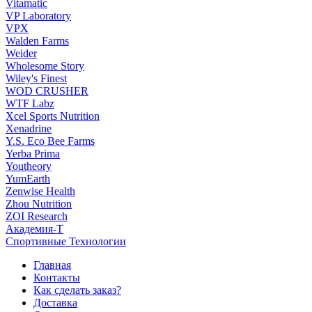
Vitamatic
VP Laboratory
VPX
Walden Farms
Weider
Wholesome Story
Wiley's Finest
WOD CRUSHER
WTF Labz
Xcel Sports Nutrition
Xenadrine
Y.S. Eco Bee Farms
Yerba Prima
Youtheory
YumEarth
Zenwise Health
Zhou Nutrition
ZOI Research
Академия-Т
Спортивные Технологии
Главная
Контакты
Как сделать заказ?
Доставка