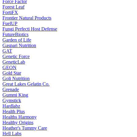
Force Factor
Forest Leaf
FortiFX
Frontier Natural Products
FuelUP
Fungi Perfecti Host Defense
FutureBiotics
Garden of Life
Gaspari Nutrition
GAT
Genetic Force
GeneticLab
GEON
Gold Star
Goli Nutrition
Great Lakes Gelatin Co.
Grenade
Gummi King
Gymstick
Hardlabz
Health Plus
Healths Harmony
Healthy Origins
Heather's Tummy Care
Hell Labs