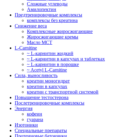
Сложные углеводы
Амилопектин
Предтренировочные комплексы
комплексы без креатина
Снижение веса
Комплексные жиросжигающие
Жиросжигающие кремы
Масло МСТ
L-Carnitine
~ L-карнитин жидкий
~ L-карнитин в капсулах и таблетках
~ L-карнитин в порошке
~ Acetyl L-Carnitine
Сила, выносливость
креатин моногидрат
креатин в капсулах
креатин с транспортной системой
Повышение тестостерона
Послетренировочные комплексы
Энергия
кофеин
гуарана
Изотоники
Специальные препараты
Протеиновые батончики