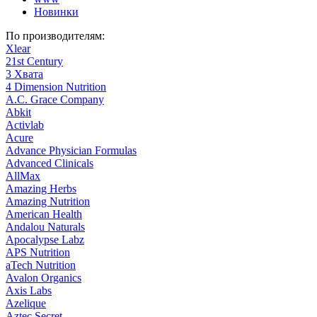
Новинки
По производителям:
Xlear
21st Century
3 Хвата
4 Dimension Nutrition
A.C. Grace Company
Abkit
Activlab
Acure
Advance Physician Formulas
Advanced Clinicals
AllMax
Amazing Herbs
Amazing Nutrition
American Health
Andalou Naturals
Apocalypse Labz
APS Nutrition
aTech Nutrition
Avalon Organics
Axis Labs
Azelique
Aztec Secret