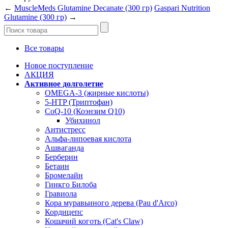
←
MuscleMeds Glutamine Decanate (300 гр)
Gaspari Nutrition
Glutamine (300 гр)
→
Все товары
Новое поступление
АКЦИЯ
Активное долголетие
OMEGA-3 (жирные кислоты)
5-HTP (Триптофан)
CoQ-10 (Коэнзим Q10)
Убихинол
Антистресс
Альфа-липоевая кислота
Ашваганда
Берберин
Бетаин
Бромелайн
Гинкго Билоба
Гравиола
Кора муравьиного дерева (Pau d'Arco)
Кордицепс
Кошачий коготь (Cat's Claw)