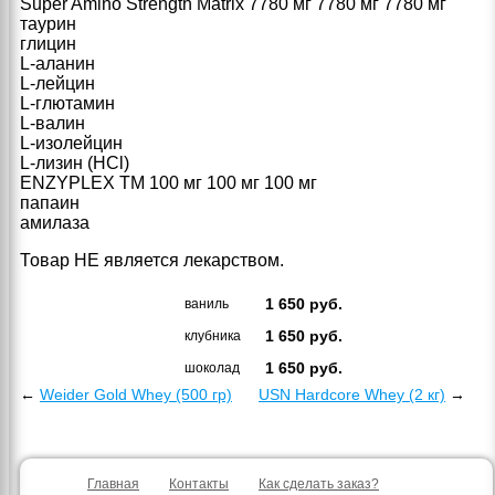
Super Amino Strength Matrix 7780 мг 7780 мг 7780 мг
таурин
глицин
L-аланин
L-лейцин
L-глютамин
L-валин
L-изолейцин
L-лизин (HCl)
ENZYPLEX TM 100 мг 100 мг 100 мг
папаин
амилаза
Товар НЕ является лекарством.
1 650
руб.
ваниль
1 650
руб.
клубника
1 650
руб.
шоколад
←
Weider Gold Whey (500 гр)
USN Hardcore Whey (2 кг)
→
Главная
Контакты
Как сделать заказ?