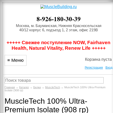
8-926-180-30-39
Москва, м. Бауманская, Нижняя Красносельская
40/12 корпус 6, подъезд 1, 2 этаж, офис 219В
+++++ Свежее поступление NOW, Fairhaven
Health, Natural Vitality, Renew Life +++++
Корзина пуста
≡ Меню
Регистрация
Вход
Главная
→
Каталог
→
Белки
→
MuscleTech
→ MuscleTech 100% Ultra-Premium
Isolate (908 гр)
MuscleTech 100% Ultra-
Premium Isolate (908 гр)