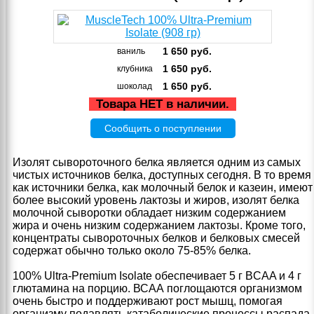
1 650
руб.
ваниль
1 650
руб.
клубника
1 650
руб.
шоколад
Товара НЕТ в наличии.
Сообщить о поступлении
Изолят сывороточного белка является одним из самых
чистых источников белка, доступных сегодня. В то время
как источники белка, как молочный белок и казеин, имеют
более высокий уровень лактозы и жиров, изолят белка
молочной сыворотки обладает низким содержанием
жира и очень низким содержанием лактозы. Кроме того,
концентраты сывороточных белков и белковых смесей
содержат обычно только около 75-85% белка.
100% Ultra-Premium Isolate обеспечивает 5 г BCAA и 4 г
глютамина на порцию. ВСАА поглощаются организмом
очень быстро и поддерживают рост мышц, помогая
организму подавлять катаболические процессы распада