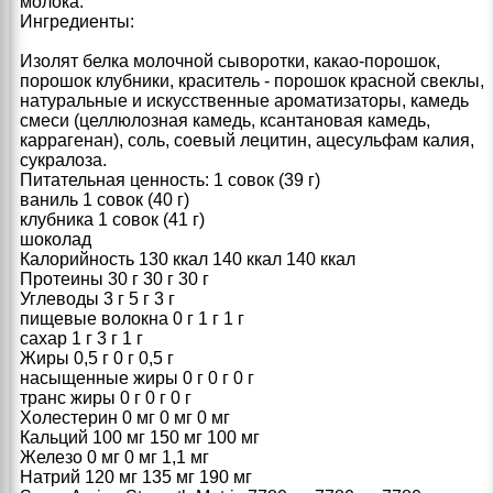
молока.
Ингредиенты:
Изолят белка молочной сыворотки, какао-порошок,
порошок клубники, краситель - порошок красной свеклы,
натуральные и искусственные ароматизаторы, камедь
смеси (целлюлозная камедь, ксантановая камедь,
каррагенан), соль, соевый лецитин, ацесульфам калия,
сукралоза.
Питательная ценность: 1 совок (39 г)
ваниль 1 совок (40 г)
клубника 1 совок (41 г)
шоколад
Калорийность 130 ккал 140 ккал 140 ккал
Протеины 30 г 30 г 30 г
Углеводы 3 г 5 г 3 г
пищевые волокна 0 г 1 г 1 г
сахар 1 г 3 г 1 г
Жиры 0,5 г 0 г 0,5 г
насыщенные жиры 0 г 0 г 0 г
транс жиры 0 г 0 г 0 г
Холестерин 0 мг 0 мг 0 мг
Кальций 100 мг 150 мг 100 мг
Железо 0 мг 0 мг 1,1 мг
Натрий 120 мг 135 мг 190 мг