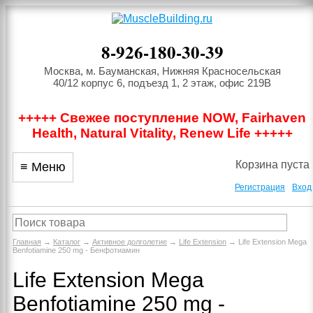
8-926-180-30-39
Москва, м. Бауманская, Нижняя Красносельская
40/12 корпус 6, подъезд 1, 2 этаж, офис 219В
+++++ Свежее поступление NOW, Fairhaven
Health, Natural Vitality, Renew Life +++++
Корзина пуста
≡ Меню
Регистрация
Вход
Главная
→
Каталог
→
Активное долголетие
→
Life Extension
→ Life Extension Mega
Benfotiamine 250 mg - Бенфотиамин
Life Extension Mega
Benfotiamine 250 mg -