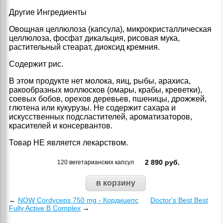
Другие Ингредиенты
Овощная целлюлоза (капсула), микрокристаллическая
целлюлоза, фосфат дикальция, рисовая мука,
растительный стеарат, диоксид кремния.
Содержит рис.
В этом продукте нет молока, яиц, рыбы, арахиса,
ракообразных моллюсков (омары, крабы, креветки),
соевых бобов, орехов деревьев, пшеницы, дрожжей,
глютена или кукурузы. Не содержит сахара и
искусственных подсластителей, ароматизаторов,
красителей и консервантов.
Товар НЕ является лекарством.
2 890
руб.
120 вегетарианских капсул
←
NOW Cordyceps 750 mg - Кордицепс
Doctor's Best Best
Fully Active B Complex
→