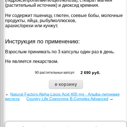
(гидроксипропилметилцеллюлоза), стеарат магния
(растительный источник) и диоксид кремния.
Не содержит пшеницу, глютен, соевые бобы, молочные
продукты, яйца, рыбу/моллюсков,
арахис/орехи или кунжут.
Инструкция по применению:
Взрослым принимать по 3 капсулы один раз в день.
Не является лекарством.
2 690
руб.
90 растительных капсул
←
Natural Factors Alpha-Lipoic Acid 400 mg - Альфа-липоевая
кислота
Country Life Coenzyme B-Complex Advanced
→