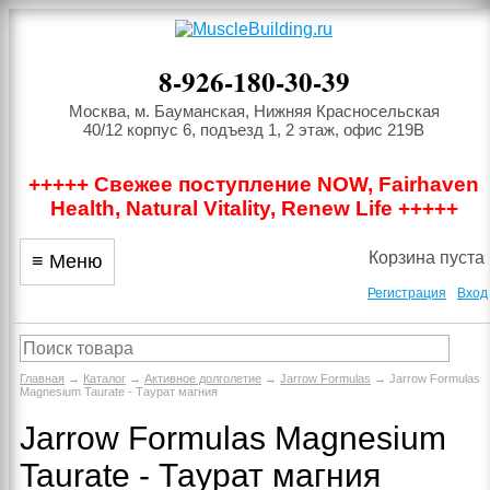
8-926-180-30-39
Москва, м. Бауманская, Нижняя Красносельская
40/12 корпус 6, подъезд 1, 2 этаж, офис 219В
+++++ Свежее поступление NOW, Fairhaven
Health, Natural Vitality, Renew Life +++++
Корзина пуста
≡ Меню
Регистрация
Вход
Главная
→
Каталог
→
Активное долголетие
→
Jarrow Formulas
→ Jarrow Formulas
Magnesium Taurate - Таурат магния
Jarrow Formulas Magnesium
Taurate - Таурат магния