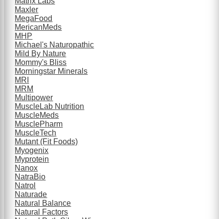
Matrix Labs
Maxler
MegaFood
MericanMeds
MHP
Michael's Naturopathic
Mild By Nature
Mommy's Bliss
Morningstar Minerals
MRI
MRM
Multipower
MuscleLab Nutrition
MuscleMeds
MusclePharm
MuscleTech
Mutant (Fit Foods)
Myogenix
Myprotein
Nanox
NatraBio
Natrol
Naturade
Natural Balance
Natural Factors