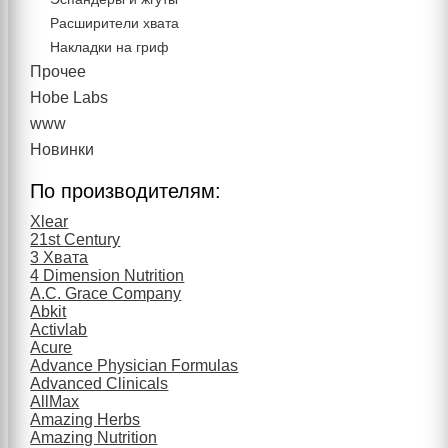
Расширители хвата
Накладки на гриф
Прочее
Hobe Labs
www
Новинки
По производителям:
Xlear
21st Century
3 Хвата
4 Dimension Nutrition
A.C. Grace Company
Abkit
Activlab
Acure
Advance Physician Formulas
Advanced Clinicals
AllMax
Amazing Herbs
Amazing Nutrition