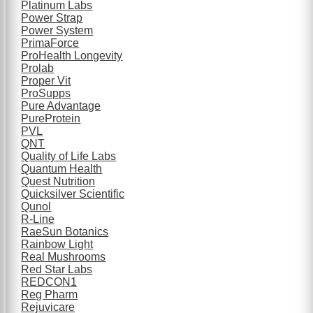
Platinum Labs
Power Strap
Power System
PrimaForce
ProHealth Longevity
Prolab
Proper Vit
ProSupps
Pure Advantage
PureProtein
PVL
QNT
Quality of Life Labs
Quantum Health
Quest Nutrition
Quicksilver Scientific
Qunol
R-Line
RaeSun Botanics
Rainbow Light
Real Mushrooms
Red Star Labs
REDCON1
Reg Pharm
Rejuvicare