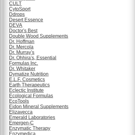
CULT
CytoSport
Ddrops
Desert Essence
DEVA
Doctor's Best
Double Wood Supplements
Dr. Hoffman
Dr. Mercola
Dr. Murray's
Dr. Ohhira's, Essential
Formulas Inc.
Dr. Whitaker
Dymatize Nutrition
E.L.F. Cosmetics
Earth Therapeutics
Eclectic Institute
Ecological Formulas
EcoTools
Eidon Mineral Supplements
Elizavecca
Emerald Laboratories
Emergen-C
Enzymatic Therapy
Enzymedica