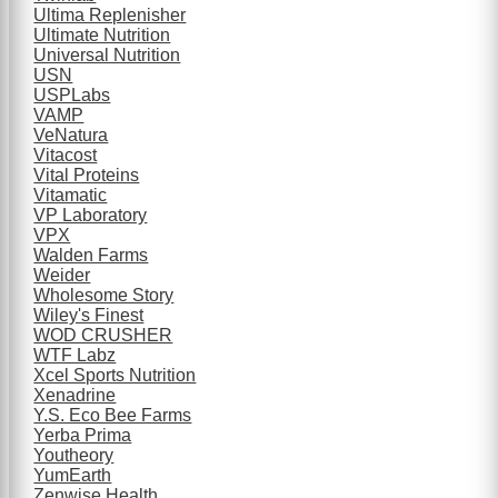
Ultima Replenisher
Ultimate Nutrition
Universal Nutrition
USN
USPLabs
VAMP
VeNatura
Vitacost
Vital Proteins
Vitamatic
VP Laboratory
VPX
Walden Farms
Weider
Wholesome Story
Wiley's Finest
WOD CRUSHER
WTF Labz
Xcel Sports Nutrition
Xenadrine
Y.S. Eco Bee Farms
Yerba Prima
Youtheory
YumEarth
Zenwise Health