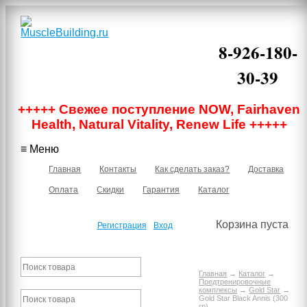
8-926-180-
30-39
Москва, м.
+++++ Свежее поступление NOW, Fairhaven
Бауманская,
Нижняя
Health, Natural Vitality, Renew Life +++++
Красносельская
40/12 корпус 6,
≡ Меню
подъезд 1, 2
этаж, офис 219В
Главная
Контакты
Как сделать заказ?
Доставка
Оплата
Скидки
Гарантия
Каталог
Корзина пуста
Регистрация
Вход
Главная
→
Каталог
→
Предтренировочные
комплексы
→
Gold Star
→
Gold Star Black Annis (300
гр)