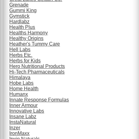
Grenade
Gummi King
Gymstick
Hardlabz
Health Plus
Healths Harmony
Healthy Origins
Heather's Tummy Care
Hell Labs
Herbs Etc.
Herbs for Kids
Hero Nutritional Products
Hi-Tech Pharmaceuticals
Himalaya
Hobe Labs
Home Health
Humanx
Innate Response Formulas
Inner Armour
Innovative Labs
Insane Labz
InstaNatural
Inzer
IronMaxx
Irwin Naturals