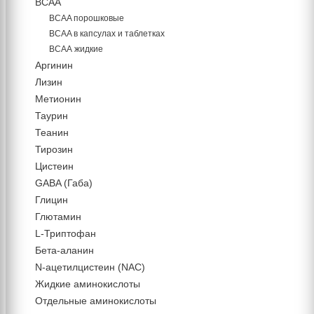
BCAA
BCAA порошковые
BCAA в капсулах и таблетках
ВСАА жидкие
Аргинин
Лизин
Метионин
Таурин
Теанин
Тирозин
Цистеин
GABA (Габа)
Глицин
Глютамин
L-Триптофан
Бета-аланин
N-ацетилцистеин (NAC)
Жидкие аминокислоты
Отдельные аминокислоты