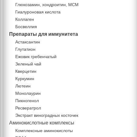
Глюкозамин, хондроитин, МСМ
Гиалуроновая кислота
Коллаген
Босвеллия
Препараты для иммунитета
Астаксантин
Глутатион
Ежовик гребенчатый
Зеленый чай
Кверцетин
Куркумин
Лютеин
Монолаурин
Пикногенол
Ресвератрол
Экстракт виноградных косточек
Аминокислотные комплексы
Комплексные аминокислоты