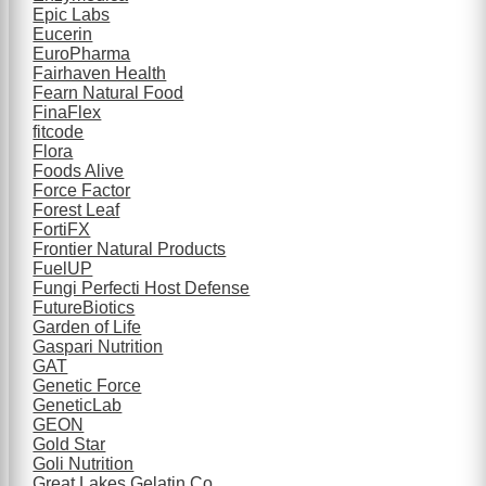
Epic Labs
Eucerin
EuroPharma
Fairhaven Health
Fearn Natural Food
FinaFlex
fitcode
Flora
Foods Alive
Force Factor
Forest Leaf
FortiFX
Frontier Natural Products
FuelUP
Fungi Perfecti Host Defense
FutureBiotics
Garden of Life
Gaspari Nutrition
GAT
Genetic Force
GeneticLab
GEON
Gold Star
Goli Nutrition
Great Lakes Gelatin Co.