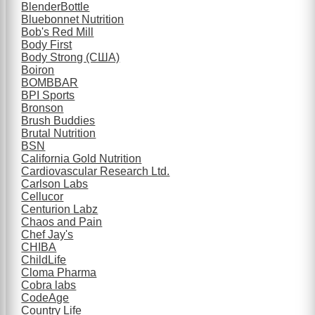
BlenderBottle
Bluebonnet Nutrition
Bob's Red Mill
Body First
Body Strong (США)
Boiron
BOMBBAR
BPI Sports
Bronson
Brush Buddies
Brutal Nutrition
BSN
California Gold Nutrition
Cardiovascular Research Ltd.
Carlson Labs
Cellucor
Centurion Labz
Chaos and Pain
Chef Jay's
CHIBA
ChildLife
Cloma Pharma
Cobra labs
CodeAge
Country Life