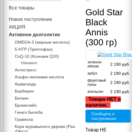
Все товары
Gold Star
Новое поступление
Black
АКЦИЯ
Annis
Активное долголетие
(300 гр)
OMEGA-3 (жирные кислоты)
5-HTP (Триптофан)
CoQ-10 (Коэнзим Q10)
зеленое
Убихинол
2 190
руб.
яблоко
Антистресс
2 190
руб.
арбуз
Альфа-липоевая кислота
фруктовый
2 190
руб.
Ашваганда
пунш
Берберин
2 190
руб.
апельсин
Бетаин
Товара НЕТ в
наличии.
Бромелайн
Гинкго Билоба
Сообщить о
поступлении
Гравиола
Кора муравьиного дерева (Pau
Товар НЕ
d'Arco)