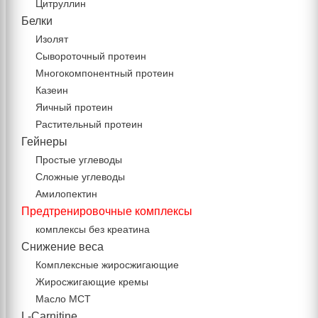
Цитруллин
Белки
Изолят
Сывороточный протеин
Многокомпонентный протеин
Казеин
Яичный протеин
Растительный протеин
Гейнеры
Простые углеводы
Сложные углеводы
Амилопектин
Предтренировочные комплексы
комплексы без креатина
Снижение веса
Комплексные жиросжигающие
Жиросжигающие кремы
Масло МСТ
L-Carnitine