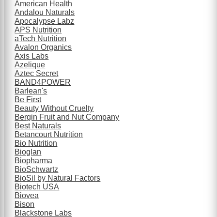
American Health
Andalou Naturals
Apocalypse Labz
APS Nutrition
aTech Nutrition
Avalon Organics
Axis Labs
Azelique
Aztec Secret
BAND4POWER
Barlean's
Be First
Beauty Without Cruelty
Bergin Fruit and Nut Company
Best Naturals
Betancourt Nutrition
Bio Nutrition
Bioglan
Biopharma
BioSchwartz
BioSil by Natural Factors
Biotech USA
Biovea
Bison
Blackstone Labs