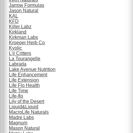
Jarrow Formulas
Jason Natural
KAL
KFD
Killer Labz
Kirkland
Kirkman Labs
Kroeger Herb Co
Kyolic
L'il Critters
La Tourangelle
Labrada
Lake Avenue Nutrition
Life Enhancement
Life Extension
Life Flo Health
Life Time
Life-flo
Lily of the Desert
Liquid&Liquid
MacroLife Naturals
Madre Labs
Magnum
Mason Natural