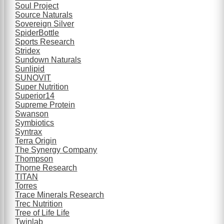
Soul Project
Source Naturals
Sovereign Silver
SpiderBottle
Sports Research
Stridex
Sundown Naturals
Sunlipid
SUNOVIT
Super Nutrition
Superior14
Supreme Protein
Swanson
Symbiotics
Syntrax
Terra Origin
The Synergy Company
Thompson
Thorne Research
TITAN
Torres
Trace Minerals Research
Trec Nutrition
Tree of Life Life
Twinlab