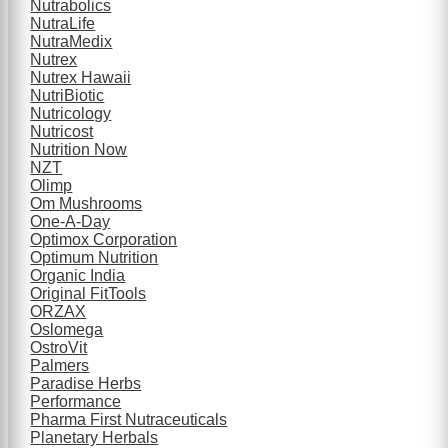
Nutrabolics
NutraLife
NutraMedix
Nutrex
Nutrex Hawaii
NutriBiotic
Nutricology
Nutricost
Nutrition Now
NZT
Olimp
Om Mushrooms
One-A-Day
Optimox Corporation
Optimum Nutrition
Organic India
Original FitTools
ORZAX
Oslomega
OstroVit
Palmers
Paradise Herbs
Performance
Pharma First Nutraceuticals
Planetary Herbals