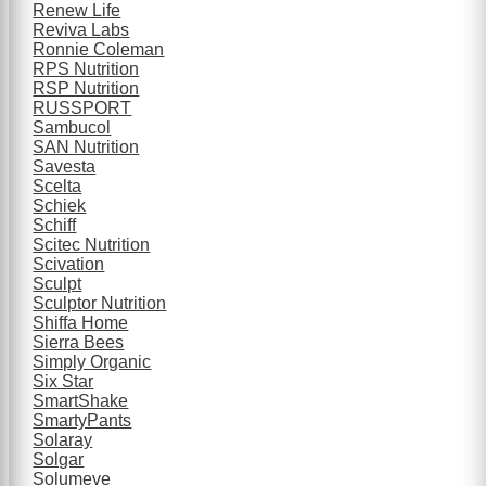
Renew Life
Reviva Labs
Ronnie Coleman
RPS Nutrition
RSP Nutrition
RUSSPORT
Sambucol
SAN Nutrition
Savesta
Scelta
Schiek
Schiff
Scitec Nutrition
Scivation
Sculpt
Sculptor Nutrition
Shiffa Home
Sierra Bees
Simply Organic
Six Star
SmartShake
SmartyPants
Solaray
Solgar
Solumeve