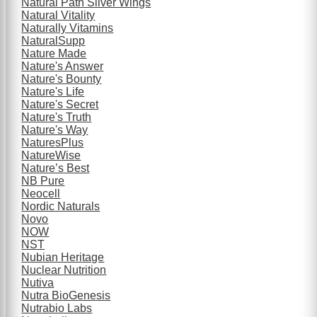
Natural Path Silver Wings
Natural Vitality
Naturally Vitamins
NaturalSupp
Nature Made
Nature's Answer
Nature's Bounty
Nature's Life
Nature's Secret
Nature's Truth
Nature's Way
NaturesPlus
NatureWise
Nature’s Best
NB Pure
Neocell
Nordic Naturals
Novo
NOW
NST
Nubian Heritage
Nuclear Nutrition
Nutiva
Nutra BioGenesis
Nutrabio Labs