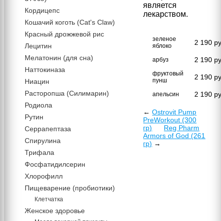
является
Кордицепс
лекарством.
Кошачий коготь (Cat's Claw)
Красный дрожжевой рис
зеленое
2 190
ру
Лецитин
яблоко
Мелатонин (для сна)
2 190
ру
арбуз
Наттокиназа
фруктовый
2 190
ру
пунш
Ниацин
Расторопша (Силимарин)
2 190
ру
апельсин
Родиола
←
Ostrovit Pump
Рутин
PreWorkout (300
гр)
Reg Pharm
Серрапептаза
Armors of God (261
Спирулина
гр)
→
Трифала
Фосфатидилсерин
Хлорофилл
Пищеварение (пробиотики)
Клетчатка
Женское здоровье