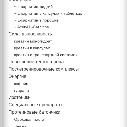
~ L-карнитин жидкий
~ L-карнитин в капсулах и таблетках
~ L-карнитин в порошке
~ Acetyl L-Carnitine
Сила, выносливость
креатин моногидрат
креатин в капсулах
креатин с транспортной системой
Повышение тестостерона
Послетренировочные комплексы
Энергия
кофеин
гуарана
Изотоники
Специальные препараты
Протеиновые батончики
Ореховая паста
Джемы