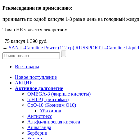
Рекомендации по применению:
принимать по одной капсуле 1-3 раза в день на голодный желудо
Товар НЕ является лекарством.
75 капсул
1 390
руб.
←
SAN L-Carnitine Power (112 гр)
RUSSPORT L-Сarnitine Liquid
Все товары
Новое поступление
АКЦИЯ
Активное долголетие
OMEGA-3 (жирные кислоты)
5-HTP (Триптофан)
CoQ-10 (Коэнзим Q10)
Убихинол
Антистресс
Альфа-липоевая кислота
Ашваганда
Берберин
Бетаин