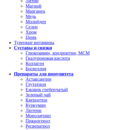
Литий
Магний
Марганец
Медь
Молибден
Селен
Хром
Цинк
Турецкие витамины
Суставы и связки
Глюкозамин, хондроитин, МСМ
Гиалуроновая кислота
Коллаген
Босвеллия
Препараты для иммунитета
Астаксантин
Глутатион
Ежовик гребенчатый
Зеленый чай
Кверцетин
Куркумин
Лютеин
Монолаурин
Пикногенол
Ресвератрол