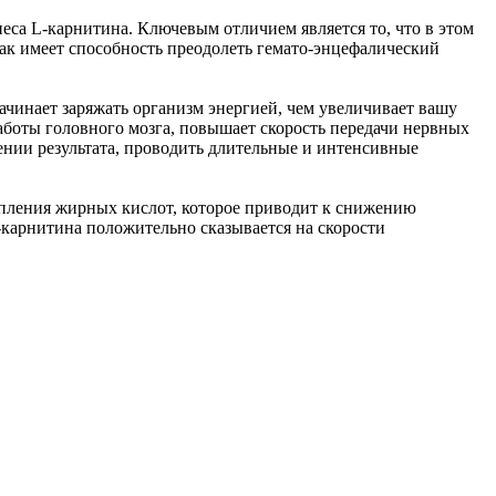
са L-карнитина. Ключевым отличием является то, что в этом
как имеет способность преодолеть гемато-энцефалический
ачинает заряжать организм энергией, чем увеличивает вашу
аботы головного мозга, повышает скорость передачи нервных
жении результата, проводить длительные и интенсивные
епления жирных кислот, которое приводит к снижению
-карнитина положительно сказывается на скорости