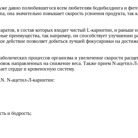
 уже давно полюбившегося всем любителям бодибилдинга и фитне
а, она значительно повышает скорость усвоения продукта, так 
аратов, в состав которых входит чистый L-карнитин, и раньше н
ьные преимущества, так например, он способствует улучшению р
акое действие позволяет добиться лучшей фокусировки на дости
аболических процессов организма и увеличение скорости расщ
ровок направленных на снижение веса. Также прием N-ацетил-Л
ает сердце и кровеносную систему.
.N. N-ацетил-Л-карнитин:
ть и бодрость;