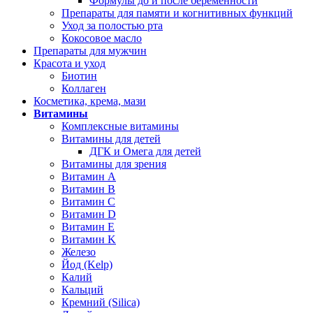
Формулы до и после беременности
Препараты для памяти и когнитивных функций
Уход за полостью рта
Кокосовое масло
Препараты для мужчин
Красота и уход
Биотин
Коллаген
Косметика, крема, мази
Витамины
Комплексные витамины
Витамины для детей
ДГК и Омега для детей
Витамины для зрения
Витамин А
Витамин В
Витамин C
Витамин D
Витамин Е
Витамин K
Железо
Йод (Kelp)
Калий
Кальций
Кремний (Silica)