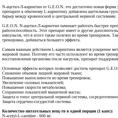
N-ацетил-Л-карнитин от G.E.O.N. это достаточно новая форма
препарате к обычному L-карнитину добавлена ацетильная групп
барьер между кровеносной и центральной нервной системами.
G.E.O.N. N-ацетил-Л-карнитин начинает работать быстрее преп
работоспособность. Этот препарат имеет и другие дополнител
импульсов, что в итоге также полезно во время тренировок. Т
тренировки, добиваться большего эффекта.
Самым важным действием L-карнитина является ускорение мет
жировой ткани. Поэтому его часто используют во время трени
восстановления организма после нагрузок, препарат поддержив
Основные эффекты которых позволяет достичь препарат G.E.O
Снижение объемов лишней жировой ткани;
Повышение выносливости во время тренировок;
Увеличение силовых показателей;
Повышение скорости метаболизма;
Сохранение показателей мышечной массы;
Защита и тонус центральной нервной системы, сосредоточеннос
Защита сердечно-сосудистой системы.
Количество питательных вещ-тв в одной порции (1 капс):
N-acetyl-L-carnitine - 600 мг.