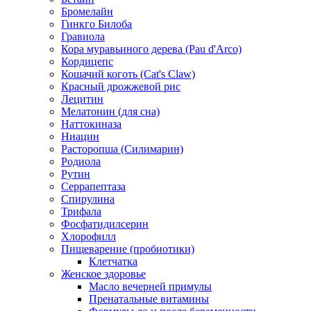
Бромелайн
Гинкго Билоба
Гравиола
Кора муравьиного дерева (Pau d'Arco)
Кордицепс
Кошачий коготь (Cat's Claw)
Красный дрожжевой рис
Лецитин
Мелатонин (для сна)
Наттокиназа
Ниацин
Расторопша (Силимарин)
Родиола
Рутин
Серрапептаза
Спирулина
Трифала
Фосфатидилсерин
Хлорофилл
Пищеварение (пробиотики)
Клетчатка
Женское здоровье
Масло вечерней примулы
Пренатальные витамины