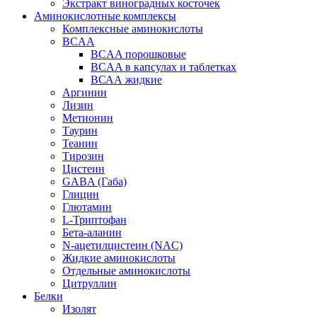
Экстракт виноградных косточек
Аминокислотные комплексы
Комплексные аминокислоты
BCAA
BCAA порошковые
BCAA в капсулах и таблетках
ВСАА жидкие
Аргинин
Лизин
Метионин
Таурин
Теанин
Тирозин
Цистеин
GABA (Габа)
Глицин
Глютамин
L-Триптофан
Бета-аланин
N-ацетилцистеин (NAC)
Жидкие аминокислоты
Отдельные аминокислоты
Цитруллин
Белки
Изолят