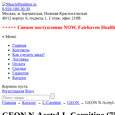
8-926-180-30-39
Москва, м. Бауманская, Нижняя Красносельская
40/12 корпус 6, подъезд 1, 2 этаж, офис 219В
+++++ Свежее поступление NOW, Fairhaven Health, 
≡ Меню
Главная
Контакты
Как сделать заказ?
Доставка
Оплата
Скидки
Гарантия
Каталог
Корзина пуста
Регистрация
Вход
Главная
→
Каталог
→
L-Carnitine
→
GEON
→ GEON N-Acetyl-L-