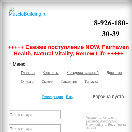
8-926-180-
30-39
Москва, м.
+++++ Свежее поступление NOW, Fairhaven
Бауманская,
Нижняя
Health, Natural Vitality, Renew Life +++++
Красносельская
40/12 корпус 6,
≡ Меню
подъезд 1, 2
этаж, офис 219В
Главная
Контакты
Как сделать заказ?
Доставка
Оплата
Скидки
Гарантия
Каталог
Корзина пуста
Регистрация
Вход
Главная
→
Каталог
→
Активное долголетие
→
Enzymedica
→ Enzymedica
Natto-K