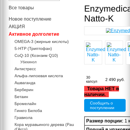
Enzymedic
Все товары
Natto-K
Новое поступление
АКЦИЯ
Активное долголетие
OMEGA-3 (жирные кислоты)
5-HTP (Триптофан)
CoQ-10 (Коэнзим Q10)
Убихинол
Антистресс
Альфа-липоевая кислота
30
2 490
руб.
капсул
Ашваганда
Товара НЕТ в
Берберин
наличии.
Бетаин
Сообщить о
Бромелайн
поступлении
Гинкго Билоба
Гравиола
Размер порции:
1 
Кора муравьиного дерева (Pau
d'Arco)
Порций в упаковк