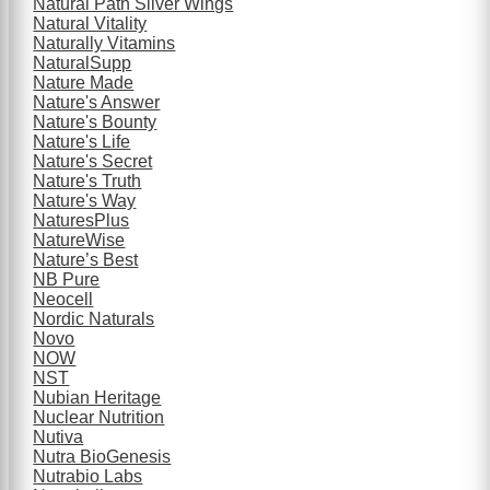
Natural Path Silver Wings
Natural Vitality
Naturally Vitamins
NaturalSupp
Nature Made
Nature's Answer
Nature's Bounty
Nature's Life
Nature's Secret
Nature's Truth
Nature's Way
NaturesPlus
NatureWise
Nature’s Best
NB Pure
Neocell
Nordic Naturals
Novo
NOW
NST
Nubian Heritage
Nuclear Nutrition
Nutiva
Nutra BioGenesis
Nutrabio Labs