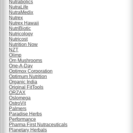
Nutrabolics
NutraLife
NutraMedix
Nutrex
Nutrex Hawaii
NutriBiotic
Nutricology
Nutricost
Nutrition Now
NZT
Olimp
Om Mushrooms
One-A-Day
Optimox Corporation
Optimum Nutrition
Organic India
Original FitTools
ORZAX
Oslomega
OstroVit
Palmers
Paradise Herbs
Performance
Pharma First Nutraceuticals
Planetary Herbals