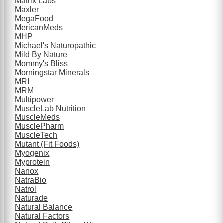
Matrix Labs
Maxler
MegaFood
MericanMeds
MHP
Michael's Naturopathic
Mild By Nature
Mommy's Bliss
Morningstar Minerals
MRI
MRM
Multipower
MuscleLab Nutrition
MuscleMeds
MusclePharm
MuscleTech
Mutant (Fit Foods)
Myogenix
Myprotein
Nanox
NatraBio
Natrol
Naturade
Natural Balance
Natural Factors