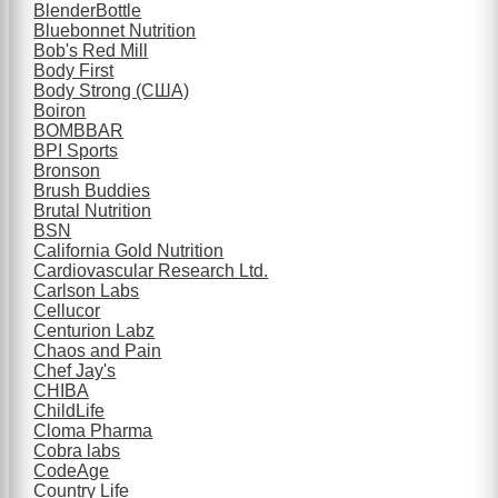
BlenderBottle
Bluebonnet Nutrition
Bob's Red Mill
Body First
Body Strong (США)
Boiron
BOMBBAR
BPI Sports
Bronson
Brush Buddies
Brutal Nutrition
BSN
California Gold Nutrition
Cardiovascular Research Ltd.
Carlson Labs
Cellucor
Centurion Labz
Chaos and Pain
Chef Jay's
CHIBA
ChildLife
Cloma Pharma
Cobra labs
CodeAge
Country Life