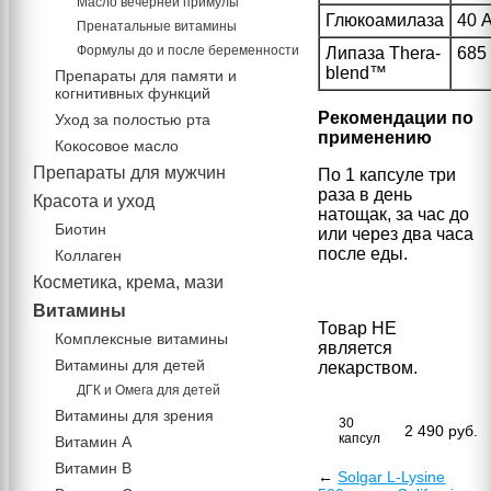
Масло вечерней примулы
Глюкоамилаза
40 
Пренатальные витамины
Формулы до и после беременности
Липаза Thera-
685
blend™
Препараты для памяти и
когнитивных функций
Рекомендации по
Уход за полостью рта
применению
Кокосовое масло
Препараты для мужчин
По 1 капсуле три
раза в день
Красота и уход
натощак, за час до
Биотин
или через два часа
после еды.
Коллаген
Косметика, крема, мази
Витамины
Товар НЕ
Комплексные витамины
является
Витамины для детей
лекарством.
ДГК и Омега для детей
Витамины для зрения
30
2 490
руб.
капсул
Витамин А
Витамин В
←
Solgar L-Lysine