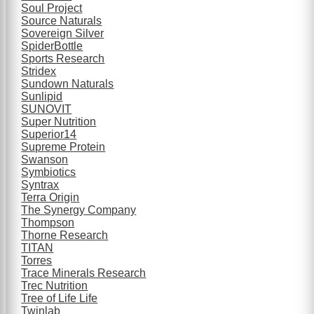
Soul Project
Source Naturals
Sovereign Silver
SpiderBottle
Sports Research
Stridex
Sundown Naturals
Sunlipid
SUNOVIT
Super Nutrition
Superior14
Supreme Protein
Swanson
Symbiotics
Syntrax
Terra Origin
The Synergy Company
Thompson
Thorne Research
TITAN
Torres
Trace Minerals Research
Trec Nutrition
Tree of Life Life
Twinlab