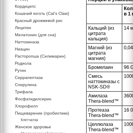
Кордицепс
Кол
Кошачий коготь (Cat's Claw)
в 1
Красный дрожжевой рис
Лецитин
Кальций (из
14 
цитрата
Мелатонин (для сна)
кальция)
Наттокиназа
Магний (из
0,04
Ниацин
цитрата
Расторопша (Силимарин)
магния)
Родиола
Бромелаин
96 
Рутин
Смесь
100
Серрапептаза
наттокиназы с
Спирулина
NSK-SD®
Трифала
Амилаза
360
Фосфатидилсерин
Thera-blend™
Хлорофилл
Протеаза
16 
Пищеварение (пробиотики)
Thera-blend™
Клетчатка
Целлюлаза
100
Женское здоровье
Thera-blend™