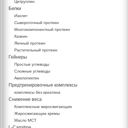
Цитруллин
Белки
Изолят
Сывороточный протеин
Многокомпонентный протеин
Казеин
Яичный протеин
Растительный протеин
Гейнеры
Простые углеводы
Сложные углеводы
Амилопектин
Предтренировочные комплексы
комплексы без креатина
Снижение веса
Комплексные жиросжигающие
Жиросжигающие кремы
Масло МСТ
L-Carnitine