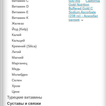
Витамин C
500 mg
California
Gold Nutrition
Витамин D
Buffered Gold C
Витамин Е
Sodium Ascorbate
(238 гр) - Аскорбат
Витамин K
натрия
→
Железо
Йод (Kelp)
Калий
Кальций
Кремний (Silica)
Литий
Магний
Марганец
Медь
Молибден
Селен
Хром
Цинк
Турецкие витамины
Суставы и связки