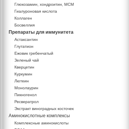
Глюкозамин, хондроитин, МСМ
Гиалуроновая кислота
Коллаген
Босвеллия
Препараты для иммунитета
Астаксантин
Глутатион
Ежовик гребенчатый
Зеленый чай
Кверцетин
Куркумин
Лютеин
Монолаурин
Пикногенол
Ресвератрол
Экстракт виноградных косточек
Аминокислотные комплексы
Комплексные аминокислоты