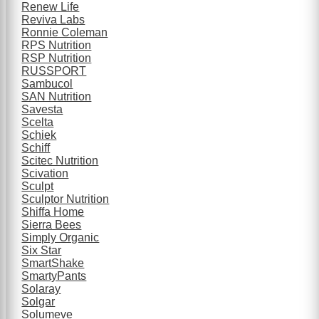
Renew Life
Reviva Labs
Ronnie Coleman
RPS Nutrition
RSP Nutrition
RUSSPORT
Sambucol
SAN Nutrition
Savesta
Scelta
Schiek
Schiff
Scitec Nutrition
Scivation
Sculpt
Sculptor Nutrition
Shiffa Home
Sierra Bees
Simply Organic
Six Star
SmartShake
SmartyPants
Solaray
Solgar
Solumeve