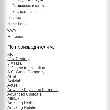
Расширители хвата
Накладки на гриф
Прочее
Hobe Labs
www
Новинки
По производителям:
Xlear
21st Century
3 Хвата
4 Dimension Nutrition
A.C. Grace Company
Abkit
Activlab
Acure
Advance Physician Formulas
Advanced Clinicals
AllMax
Amazing Herbs
Amazing Nutrition