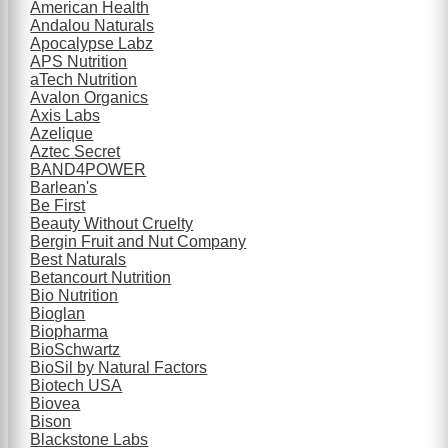
American Health
Andalou Naturals
Apocalypse Labz
APS Nutrition
aTech Nutrition
Avalon Organics
Axis Labs
Azelique
Aztec Secret
BAND4POWER
Barlean's
Be First
Beauty Without Cruelty
Bergin Fruit and Nut Company
Best Naturals
Betancourt Nutrition
Bio Nutrition
Bioglan
Biopharma
BioSchwartz
BioSil by Natural Factors
Biotech USA
Biovea
Bison
Blackstone Labs