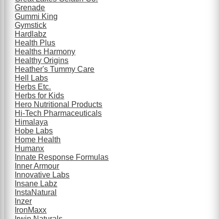
Grenade
Gummi King
Gymstick
Hardlabz
Health Plus
Healths Harmony
Healthy Origins
Heather's Tummy Care
Hell Labs
Herbs Etc.
Herbs for Kids
Hero Nutritional Products
Hi-Tech Pharmaceuticals
Himalaya
Hobe Labs
Home Health
Humanx
Innate Response Formulas
Inner Armour
Innovative Labs
Insane Labz
InstaNatural
Inzer
IronMaxx
Irwin Naturals