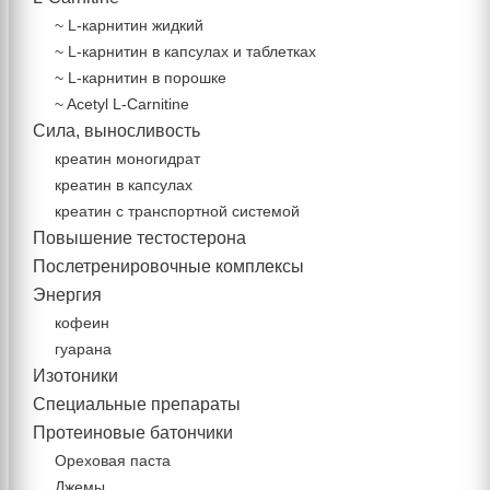
~ L-карнитин жидкий
~ L-карнитин в капсулах и таблетках
~ L-карнитин в порошке
~ Acetyl L-Carnitine
Сила, выносливость
креатин моногидрат
креатин в капсулах
креатин с транспортной системой
Повышение тестостерона
Послетренировочные комплексы
Энергия
кофеин
гуарана
Изотоники
Специальные препараты
Протеиновые батончики
Ореховая паста
Джемы