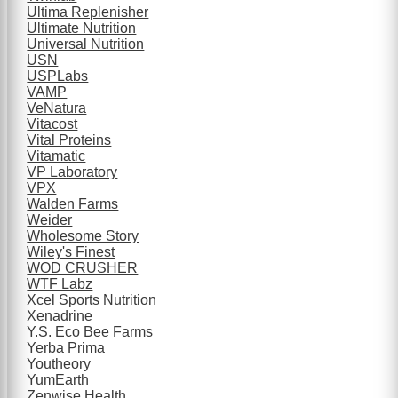
Ultima Replenisher
Ultimate Nutrition
Universal Nutrition
USN
USPLabs
VAMP
VeNatura
Vitacost
Vital Proteins
Vitamatic
VP Laboratory
VPX
Walden Farms
Weider
Wholesome Story
Wiley's Finest
WOD CRUSHER
WTF Labz
Xcel Sports Nutrition
Xenadrine
Y.S. Eco Bee Farms
Yerba Prima
Youtheory
YumEarth
Zenwise Health