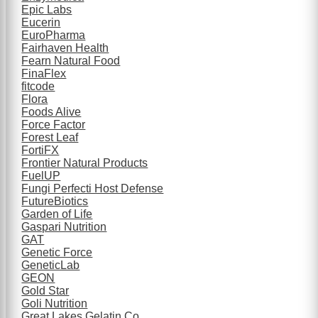
Epic Labs
Eucerin
EuroPharma
Fairhaven Health
Fearn Natural Food
FinaFlex
fitcode
Flora
Foods Alive
Force Factor
Forest Leaf
FortiFX
Frontier Natural Products
FuelUP
Fungi Perfecti Host Defense
FutureBiotics
Garden of Life
Gaspari Nutrition
GAT
Genetic Force
GeneticLab
GEON
Gold Star
Goli Nutrition
Great Lakes Gelatin Co.