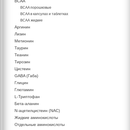
BCAA
BCAA порошковые
BCAA в капсулах и таблетках
ВСАА жидкие
Аргинин
Лизин
Метионин
Таурин
Теанин
Тирозин
Цистеин
GABA (Габа)
Глицин
Глютамин
L-Триптофан
Бета-аланин
N-ацетилцистеин (NAC)
Жидкие аминокислоты
Отдельные аминокислоты