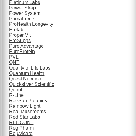
Platinum Labs
Power Strap
Power System
PrimaForce
ProHealth Longevity
Prolab
Proper Vit
ProSupps
Pure Advantage
PureProtein
PVL
QNT
Quality of Life Labs
Quantum Health
Quest Nutrition
Quicksilver Scientific
Qunol
R-Line
RaeSun Botanics
Rainbow Light
Real Mushrooms
Red Star Labs
REDCON1
Reg Pharm
Rejuvicare