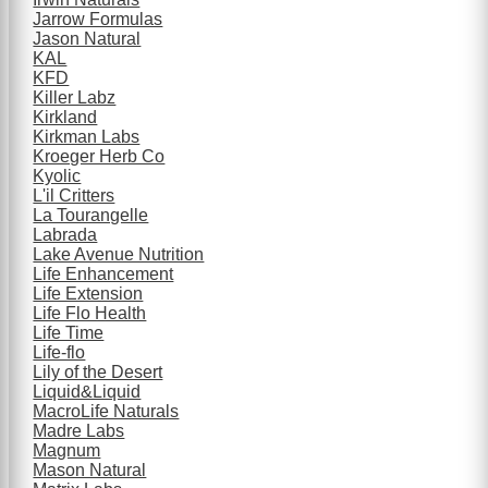
Jarrow Formulas
Jason Natural
KAL
KFD
Killer Labz
Kirkland
Kirkman Labs
Kroeger Herb Co
Kyolic
L'il Critters
La Tourangelle
Labrada
Lake Avenue Nutrition
Life Enhancement
Life Extension
Life Flo Health
Life Time
Life-flo
Lily of the Desert
Liquid&Liquid
MacroLife Naturals
Madre Labs
Magnum
Mason Natural