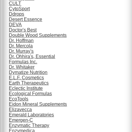
CULT
CytoSport
Ddrops
Desert Essence
DEVA
Doctor's Best
Double Wood Supplements
Dr. Hoffman
Dr. Mercola
Dr. Murray's
Dr. Ohhira's, Essential
Formulas Inc.
Dr. Whitaker
Dymatize Nutrition
E.L.F. Cosmetics
Earth Therapeutics
Eclectic Institute
Ecological Formulas
EcoTools
Eidon Mineral Supplements
Elizavecca
Emerald Laboratories
Emergen-C
Enzymatic Therapy
Enzymedica