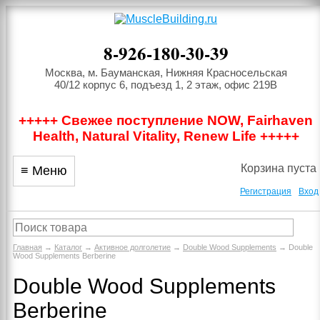
8-926-180-30-39
Москва, м. Бауманская, Нижняя Красносельская
40/12 корпус 6, подъезд 1, 2 этаж, офис 219В
+++++ Свежее поступление NOW, Fairhaven
Health, Natural Vitality, Renew Life +++++
Корзина пуста
≡ Меню
Регистрация
Вход
Главная
→
Каталог
→
Активное долголетие
→
Double Wood Supplements
→ Double
Wood Supplements Berberine
Double Wood Supplements
Berberine