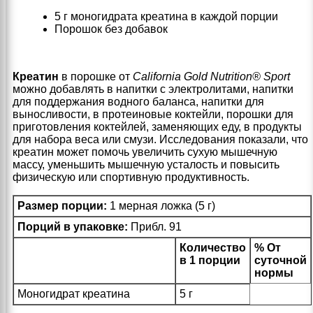
5 г моногидрата креатина в каждой порции
Порошок без добавок
Креатин
в порошке от
California Gold Nutrition® Sport
можно добавлять в напитки с электролитами, напитки
для поддержания водного баланса, напитки для
выносливости, в протеиновые коктейли, порошки для
приготовления коктейлей, заменяющих еду, в продукты
для набора веса или смузи. Исследования показали, что
креатин может помочь увеличить сухую мышечную
массу, уменьшить мышечную усталость и повысить
физическую или спортивную продуктивность.
Размер порции:
1 мерная ложка (5 г)
Порций в упаковке:
Прибл. 91
Количество
% От
в 1 порции
суточной
нормы
Моногидрат креатина
5 г