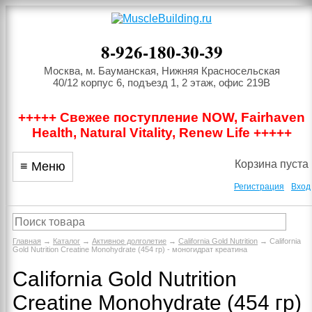
8-926-180-30-39
Москва, м. Бауманская, Нижняя Красносельская
40/12 корпус 6, подъезд 1, 2 этаж, офис 219В
+++++ Свежее поступление NOW, Fairhaven
Health, Natural Vitality, Renew Life +++++
Корзина пуста
≡ Меню
Регистрация
Вход
Главная
→
Каталог
→
Активное долголетие
→
California Gold Nutrition
→ California
Gold Nutrition Creatine Monohydrate (454 гр) - моногидрат креатина
California Gold Nutrition
Creatine Monohydrate (454 гр)