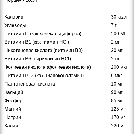
Порция - 18,5 г
Калории
30 ккал
Углеводы
7 г
Витамин D (как холекальциферол)
500 МЕ
Витамин B1 (как тиамин HCl)
2 мг
Никотиновая кислота (витамин В3)
20 мг
Витамин В6 (пиридоксин HCl)
2 мг
Фолиевая кислота (фолиевая кислота)
200 мкг
Витамин В12 (как цианокобаламин)
6 мкг
Пантотеновая кислота
10 мг
Кальций
90 мг
Фосфор
85 мг
Магний
125 мг
Натрий
170 мг
Калий
220 мг