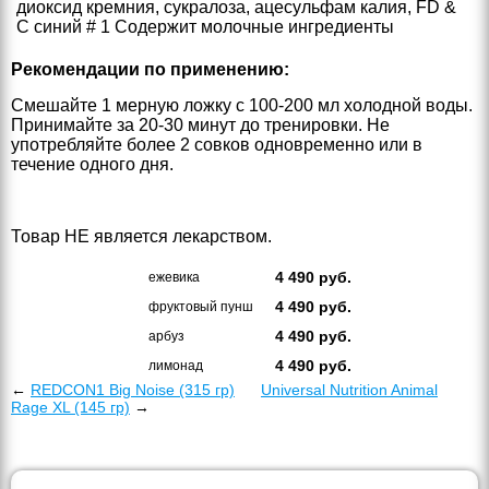
диоксид кремния, сукралоза, ацесульфам калия, FD &
C синий # 1 Содержит молочные ингредиенты
Рекомендации по применению:
Смешайте 1 мерную ложку с 100-200 мл холодной воды.
Принимайте за 20-30 минут до тренировки. Не
употребляйте более 2 совков одновременно или в
течение одного дня.
Товар НЕ является лекарством.
4 490
руб.
ежевика
4 490
руб.
фруктовый пунш
4 490
руб.
арбуз
4 490
руб.
лимонад
←
REDCON1 Big Noise (315 гр)
Universal Nutrition Animal
Rage XL (145 гр)
→