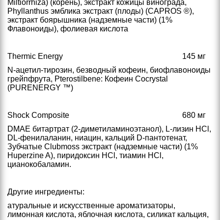
Miltiorrhiza) (корень), экстракт кожицы винограда,
Phyllanthus эмблика экстракт (плоды) (CAPROS ®),
экстракт боярышника (надземные части) (1%
Флавоноиды), фолиевая кислота
Thermic Energy
145 мг
N-ацетил-тирозин, безводный кофеин, биофлавоноиды
грейпфрута, Pterostilbene: Кофеин Cocrystal
(PURENERGY ™)
Shock Composite
680 мг
DMAE битартрат (2-диметиламиноэтанол), L-лизин HCl,
DL-фенилаланин, ниацин, кальций D-пантотенат,
Зубчатые Clubmoss экстракт (надземные части) (1%
Huperzine A), пиридоксин HCl, тиамин HCl,
цианокобаламин.
Другие ингредиенты:
атуральные и искусственные ароматизаторы,
лимонная кислота, яблочная кислота, силикат кальция,