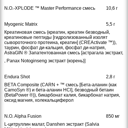
N.O.-XPLODE ™ Master Performance смесь
10,6 г
Myogenic Matrix
5,5 г
Креатиновая смесь (креатин, креатин безводный,
креатиновые пептиды [гидролизованный изолят
сывороточного протеина, креатин] (CREActivate ™)),
таурин, фосфат ди-кальция, фосфат ди-натрия,
AstraGIN ® Запатентованная смесь [астрагала экстракт,
, Panax Notoginseng экстракт (корень)]
Endura Shot
2,8 г
BETA Composite (CARN + ™ смесь [Бета-аланин (как
CarnoSyn ®) и бета-аланин HCl], безводный бетаин
(BetaPower ®)), бикарбонат калия, бикарбонат натрия,
оксид магния, холекальциферол
N.O. Alpha Fusion
850 мг
L-цитруллин малат, Danshen экстракт (Salvia