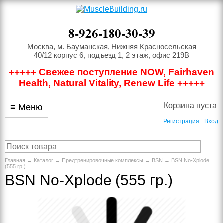
8-926-180-30-39
Москва, м. Бауманская, Нижняя Красносельская
40/12 корпус 6, подъезд 1, 2 этаж, офис 219В
+++++ Свежее поступление NOW, Fairhaven
Health, Natural Vitality, Renew Life +++++
Корзина пуста
≡ Меню
Регистрация
Вход
Главная
→
Каталог
→
Предтренировочные комплексы
→
BSN
→ BSN No-Xplode
(555 гр.)
BSN No-Xplode (555 гр.)